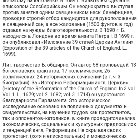
женатому на католичке. В 1689 г. Вильгельм сделал Б.
епископом Солсберийским. Он неоднократно выступал
против занятия одним священником неск. бенефициев,
проводил строгий отбор кандидатов для рукоположения
в священный сан, а все жалованье (1500 фунтов в год)
отдавал на нужды благотворительности. В 1698 г. Б.
находился в Лондоне во время визита Петра I. В 1699 г.
он опубликовал «Изложение 39 статей Церкви Англии»
(Exposition of the 39 articles of the Church of England. L.,
1699).
Лит. творчество Б. обширно. Он автор 58 проповедей, 13
богословских трактатов, 17 полемических, 26
политических, 24 исторических сочинений (в т. ч. 3
биографий). За «Историю Реформации англ. Церкви»
(History of the Reformation of the Church of England: In 3 vol.
Vol. 1. L., 1679; vol. 2. 1682; vol. 3. 1714) он удостоился
благодарности Парламента. Это историческое
исследование основано на подлинных документах и
свидетельствах, на изучении трудов как протестантов,
так и оппонентов-католиков; в книге проводится анализ
экономических, социальных и культурных предпосылок
и тенденций англ. Реформации. Не скрывая своих
протестант. (хотя и епископальных) и монархических