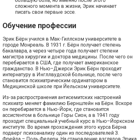
большую боль, но именно после этого
сложного момента в жизни, Эрик начинает
писать свои первые эссе.
Обучение профессии
Эрик Бёрн учился в Мак-Гиллском университете в
городе Монреаль. В 1931 г. Бёрн получает степень
бакалавра, а через четыре года получает степени
магистра хирургии и доктора медицины. После чего он
перебирается в США, где получает американское
гражданство. В Нью–Джерси Эрик Бёрн проходит
интернатуру в Ингллвудской больнице, после чего
становится психиатрическим ординатором в
Медицинской школе при Йельском университете.
Из-за распространения антисемитских настроений
психиатр меняет фамилию Бернштейн на Бёрн. Вскоре
он перебирается в Нью-Йорк, где становится
ассистентом в больнице Горы Сион, а в 1941 году
проходит специальный учебный курс в Нью–Йоркском
институте. Во время прохождения этого курса Бёрна
подверг психоанализу один из последователей З.
Фрейда – Поль Федерн. На становление взглядов Эрика