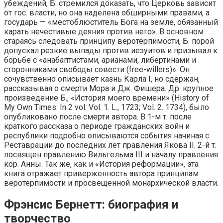
убеждений, Б. стремился доказать, что Церковь зависит
от гос. власти, но она наделена обширными правами, а
государь — «местоблюститель Бога на земле, обязанный
карать нечестивые деяния против него». В основном
стараясь следовать принципу веротерпимости, Б. порой
допускал резкие выпады против иезуитов и призывал к
борьбе с «анабаптистами, арианами, либертинами и
сторонниками свободы совести (free-willers)». Он
сочувственно описывает казнь Карла I, но сдержан,
рассказывая о смерти Мора и Дж. Фишера. Др. крупное
произведение Б., «История моего времени» (History of
My Own Times: In 2 vol. Vol. 1. L., 1723; Vol. 2. 1734), было
опубликовано после смерти автора. В 1-м т. после
краткого рассказа о периоде гражданских войн и
республики подробно описываются события начиная с
Реставрации до последних лет правления Якова II. 2-й т.
посвящен правлению Вильгельма III и началу правления
кор. Анны. Так же, как и «История реформации», эта
книга отражает приверженность автора принципам
веротерпимости и просвещенной монархической власти.
Фрэнсис Бернетт: биография и
творчество