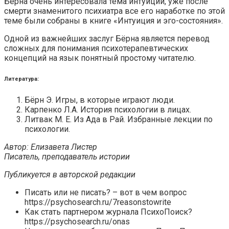
Бёрна очень интересовала тема интуиции, уже после
смерти знаменитого психиатра все его наработке по этой
теме были собраны в книге «Интуиция и эго-состояния».
Одной из важнейших заслуг Бёрна является перевод
сложных для понимания психотерапевтических
концепций на язык понятный простому читателю.
Литература:
Бёрн Э. Игры, в которые играют люди.
Карпенко Л.А. История психологии в лицах.
Литвак М. Е. Из Ада в Рай. Избранные лекции по
психологии.
Автор: Елизавета Листер
Писатель, преподаватель истории
Публикуется в авторской редакции
Писать или не писать? – вот в чем вопрос
https://psychosearch.ru/7reasonstowrite
Как стать партнером журнала ПсихоПоиск?
https://psychosearch.ru/onas