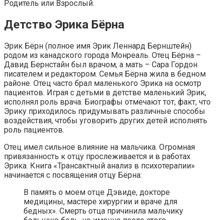
Родитель или Взрослый.
Детство Эрика Бёрна
Эрик Бёрн (полное имя Эрик Леннард Бернштейн)
родом из канадского города Монреаль. Отец Бёрна –
Давид Бернстайн был врачом, а мать – Сара Гордон
писателем и редактором. Семья Бёрна жила в бедном
районе. Отец часто брал маленького Эрика на осмотр
пациентов. Играя с детьми в детстве маленький Эрик,
исполнял роль врача. Биографы отмечают тот, факт, что
Эрику приходилось придумывать различные способы
воздействия, чтобы уговорить других детей исполнять
роль пациентов.
Отец имел сильное влияние на мальчика. Огромная
привязанность к отцу прослеживается и в работах
Эрика. Книга «Трансактный анализ в психотерапии»
начинается с посвящения отцу Бёрна:
В память о моем отце Дэвиде, докторе
медицины, мастере хирургии и враче для
бедных». Смерть отца причинила мальчику