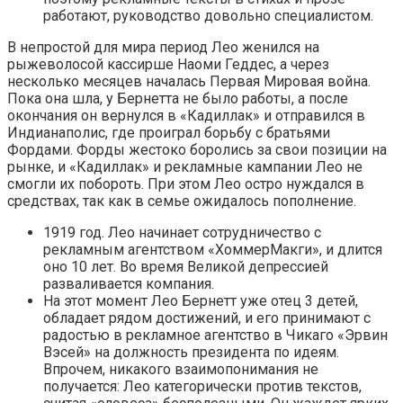
работают, руководство довольно специалистом.
В непростой для мира период Лео женился на
рыжеволосой кассирше Наоми Геддес, а через
несколько месяцев началась Первая Мировая война.
Пока она шла, у Бернетта не было работы, а после
окончания он вернулся в «Кадиллак» и отправился в
Индианаполис, где проиграл борьбу с братьями
Фордами. Форды жестоко боролись за свои позиции на
рынке, и «Кадиллак» и рекламные кампании Лео не
смогли их побороть. При этом Лео остро нуждался в
средствах, так как в семье ожидалось пополнение.
1919 год. Лео начинает сотрудничество с
рекламным агентством «ХоммерМакги», и длится
оно 10 лет. Во время Великой депрессией
разваливается компания.
На этот момент Лео Бернетт уже отец 3 детей,
обладает рядом достижений, и его принимают с
радостью в рекламное агентство в Чикаго «Эрвин
Вэсей» на должность президента по идеям.
Впрочем, никакого взаимопонимания не
получается: Лео категорически против текстов,