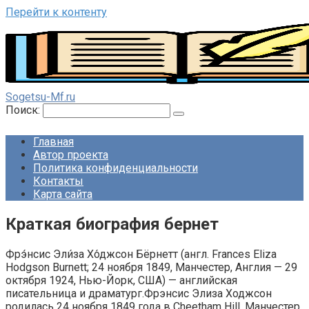
Перейти к контенту
Sogetsu-Mf.ru
Поиск:
Главная
Автор проекта
Политика конфиденциальности
Контакты
Карта сайта
Краткая биография бернет
Фрэ́нсис Эли́за Хо́джсон Бёрнетт (англ. Frances Eliza
Hodgson Burnett; 24 ноября 1849, Манчестер, Англия — 29
октября 1924, Нью-Йорк, США) — английская
писательница и драматург.Фрэнсис Элиза Ходжсон
родилась 24 ноября 1849 года в Cheetham Hill, Манчестер,