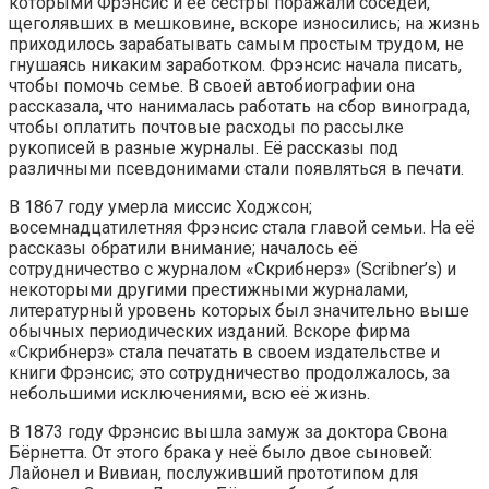
которыми Фрэнсис и её сёстры поражали соседей,
щеголявших в мешковине, вскоре износились; на жизнь
приходилось зарабатывать самым простым трудом, не
гнушаясь никаким заработком. Фрэнсис начала писать,
чтобы помочь семье. В своей автобиографии она
рассказала, что нанималась работать на сбор винограда,
чтобы оплатить почтовые расходы по рассылке
рукописей в разные журналы. Её рассказы под
различными псевдонимами стали появляться в печати.
В 1867 году умерла миссис Ходжсон;
восемнадцатилетняя Фрэнсис стала главой семьи. На её
рассказы обратили внимание; началось её
сотрудничество с журналом «Скрибнерз» (Scribner’s) и
некоторыми другими престижными журналами,
литературный уровень которых был значительно выше
обычных периодических изданий. Вскоре фирма
«Скрибнерз» стала печатать в своем издательстве и
книги Фрэнсис; это сотрудничество продолжалось, за
небольшими исключениями, всю её жизнь.
В 1873 году Фрэнсис вышла замуж за доктора Свона
Бёрнетта. От этого брака у неё было двое сыновей:
Лайонел и Вивиан, послуживший прототипом для