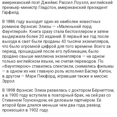
американский поэт Джеймс Рассел Лоуэлл, английский
премьер-министр Гладстон, американский президент
Гарфилд.
В 1886 году выходит один из наиболее известных
романов Фрэнсис Элизы — «Маленький лорд
Фаунтлерой». Книга сразу стала бестселлером и затем
выдержала более 20 изданий. В первый же год после
выхода в свет были проданы 43 тысячи экземпляров,
что было огромной цифрой для того времени. Всего за
период, прошедший после его публикации, было
продано свыше миллиона экземпляров — на одном
только английском языке, не считая переводов. По
«Фаунтлерою» ставились спектакли, снимались фильмы
— в одном из них главную роль исполнял Бастер Китон,
в другом — Мэри Пикфорд, игравшая также и миссис
Эррол.
В 1898 Фрэнсис Элиза развелась с доктором Бёрнеттом,
а в 1900 году вступила в повторный брак, на сей раз со
Стивеном Тоунсендом, её деловым партнёром. Её
второй брак длился меньше чем два года, развод
произошёл в 1902 году.