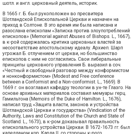
шотл. и англ. церковный деятель, историк.
В 1665 г. Б. был рукоположен во пресвитера
Шотландской Епископальной Церкви и назначен на
приход в Солтоне. В это время им была написана и
разослана епископам «Записка против злоупотреблений
епископов» (Memorial against Abuses of Bishops. L., 1667),
в к-рой содержалась критика церковных властей за
несоответствие апостольскому идеалу. Архиеп. Шарп
угрожал Б. отлучением от церкви, но большинство
епископов с ним не согласились. Свои либеральные
принципы церковного управления Б. выразил в соч.
«Честный и свободный разговор между конформистом
и нонконформистом» (Modest and Free conference
between a Conformist and a Non-conformist. L., 1669). В
1669 г. он возглавил кафедру теологии в ун-те Глазго. На
основе архивных материалов составил мемуары герц.
Гамильтона (Memoirs of the Duke of Hamilton. L., 1676),
написал труд «Защита власти, законов и устройства
Шотландской Церкви и государства» (Vindication of the
Authority, Laws and Constitution of the Church and State of
Scotland. L., 1673), в к-ром доказывал правильность
епископального устройства Церкви. В 1672-1673 гг. был
капелланом кор. Карла II, со стороны к-рого