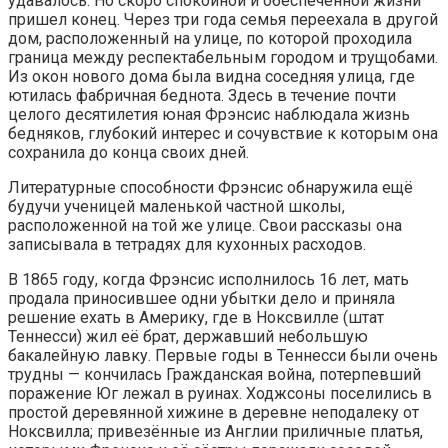
удавалось. Но скоро спокойной и обеспеченной жизни
пришел конец. Через три года семья переехала в другой
дом, расположенный на улице, по которой проходила
граница между респектабельным городом и трущобами.
Из окон нового дома была видна соседняя улица, где
ютилась фабричная беднота. Здесь в течение почти
целого десятилетия юная Фрэнсис наблюдала жизнь
бедняков, глубокий интерес и сочувствие к которым она
сохранила до конца своих дней.
Литературные способности Фрэнсис обнаружила ещё
будучи ученицей маленькой частной школы,
расположенной на той же улице. Свои рассказы она
записывала в тетрадях для кухонных расходов.
В 1865 году, когда Фрэнсис исполнилось 16 лет, мать
продала приносившее одни убытки дело и приняла
решение ехать в Америку, где в Ноксвилле (штат
Теннесси) жил её брат, державший небольшую
бакалейную лавку. Первые годы в Теннесси были очень
трудны — кончилась Гражданская война, потерпевший
поражение Юг лежал в руинах. Ходжсоны поселились в
простой деревянной хижине в деревне неподалеку от
Ноксвилла; привезённые из Англии приличные платья,