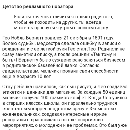
Детство рекламного новатора
Если ты хочешь отличиться только ради того,
чтобы не походить на других, ты всегда
можешь проснуться утром с носком во рту
Гео Нобль Бернетт родился 21 октября в 1891 году.
Волею судьбы, медсестра сделала ошибку в записи о
рождении, и с ее легкой руки Гео стал Лео. Родители не
сразу заметили описку, а после решили: «Так тому и
быть»! Бернетту было суждено рано заняться бизнесом
в родительской бакалейной лавке. Согласно
свидетельствам, мальчик проявил свои способности
еще в возрасте 10 лет.
Отцу ребенка нравилось, как сын рисует, и Лео создавал
этикетки и ценники для магазина. За каждые 50 единиц
мальчик получал 100 граммов конфет. Когда Лео учился
в старших классах школы, он параллельно трудился
внештатным корреспондентом сразу в 3-х местных
еженедельниках, создавая интересные и яркие
репортажи о праздниках в школе, спортивных
мероприятиях, о молодежи и ее проблемах. Это был уже