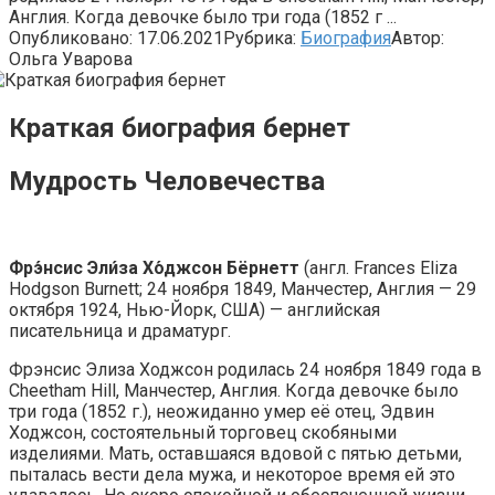
Англия. Когда девочке было три года (1852 г ...
Опубликовано:
17.06.2021
Рубрика:
Биография
Автор:
Ольга Уварова
Краткая биография бернет
Мудрость Человечества
Фрэ́нсис Эли́за Хо́джсон Бёрнетт
(англ. Frances Eliza
Hodgson Burnett; 24 ноября 1849, Манчестер, Англия — 29
октября 1924, Нью-Йорк, США) — английская
писательница и драматург.
Фрэнсис Элиза Ходжсон родилась 24 ноября 1849 года в
Cheetham Hill, Манчестер, Англия. Когда девочке было
три года (1852 г.), неожиданно умер её отец, Эдвин
Ходжсон, состоятельный торговец скобяными
изделиями. Мать, оставшаяся вдовой с пятью детьми,
пыталась вести дела мужа, и некоторое время ей это