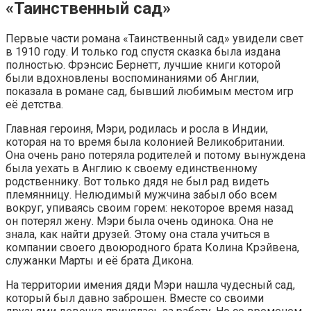
«Таинственный сад»
Первые части романа «Таинственный сад» увидели свет
в 1910 году. И только год спустя сказка была издана
полностью. Фрэнсис Бернетт, лучшие книги которой
были вдохновлены воспоминаниями об Англии,
показала в романе сад, бывший любимым местом игр
её детства.
Главная героиня, Мэри, родилась и росла в Индии,
которая на то время была колонией Великобритании.
Она очень рано потеряла родителей и потому вынуждена
была уехать в Англию к своему единственному
родственнику. Вот только дядя не был рад видеть
племянницу. Нелюдимый мужчина забыл обо всем
вокруг, упиваясь своим горем: некоторое время назад
он потерял жену. Мэри была очень одинока. Она не
знала, как найти друзей. Этому она стала учиться в
компании своего двоюродного брата Колина Крэйвена,
служанки Марты и её брата Дикона.
На территории имения дяди Мэри нашла чудесный сад,
который был давно заброшен. Вместе со своими