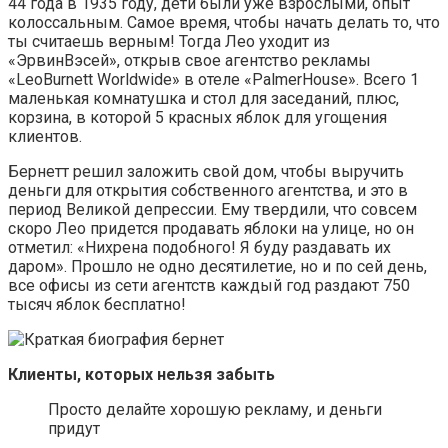
44 года в 1935 году, дети были уже взрослыми, опыт
колоссальным. Самое время, чтобы начать делать то, что
ты считаешь верным! Тогда Лео уходит из
«ЭрвинВэсей», открыв свое агентство рекламы
«LeoBurnett Worldwide» в отеле «PalmerHouse». Всего 1
маленькая комнатушка и стол для заседаний, плюс,
корзина, в которой 5 красных яблок для угощения
клиентов.
Бернетт решил заложить свой дом, чтобы выручить
деньги для открытия собственного агентства, и это в
период Великой депрессии. Ему твердили, что совсем
скоро Лео придется продавать яблоки на улице, но он
отметил: «Нихрена подобного! Я буду раздавать их
даром». Прошло не одно десятилетие, но и по сей день,
все офисы из сети агентств каждый год раздают 750
тысяч яблок бесплатно!
Клиенты, которых нельзя забыть
Просто делайте хорошую рекламу, и деньги
придут