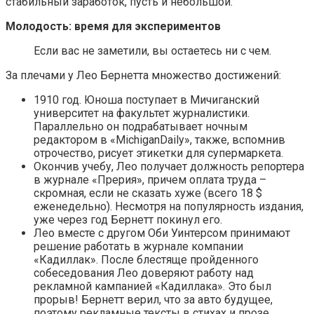
стабильный заработок, пусть и небольшой.
Молодость: время для экспериментов
Если вас не заметили, вы остаетесь ни с чем.
За плечами у Лео Бернетта множество достижений:
1910 год. Юноша поступает в Мичиганский
университет на факультет журналистики.
Параллельно он подрабатывает ночным
редактором в «MichiganDaily», также, вспомнив
отрочество, рисует этикетки для супермаркета.
Окончив учебу, Лео получает должность репортера
в журнале «Прерия», причем оплата труда –
скромная, если не сказать хуже (всего 18 $
еженедельно). Несмотря на популярность издания,
уже через год Бернетт покинул его.
Лео вместе с другом Оби Уинтерсом принимают
решение работать в журнале компании
«Кадиллак». После блестяще пройденного
собеседования Лео доверяют работу над
рекламной кампанией «Кадиллака». Это был
прорыв! Бернетт верил, что за авто будущее,
поэтому рекламные тексты в стихах и прозе