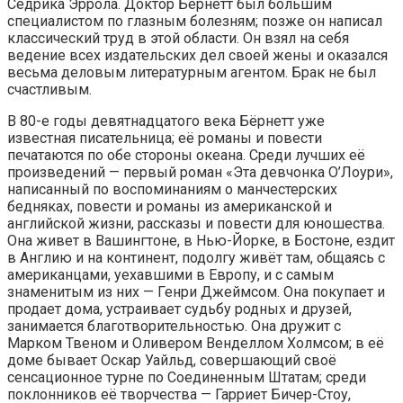
Седрика Эррола. Доктор Бёрнетт был большим
специалистом по глазным болезням; позже он написал
классический труд в этой области. Он взял на себя
ведение всех издательских дел своей жены и оказался
весьма деловым литературным агентом. Брак не был
счастливым.
В 80-е годы девятнадцатого века Бёрнетт уже
известная писательница; её романы и повести
печатаются по обе стороны океана. Среди лучших её
произведений — первый роман «Эта девчонка О’Лоури»,
написанный по воспоминаниям о манчестерских
бедняках, повести и романы из американской и
английской жизни, рассказы и повести для юношества.
Она живет в Вашингтоне, в Нью-Йорке, в Бостоне, ездит
в Англию и на континент, подолгу живёт там, общаясь с
американцами, уехавшими в Европу, и с самым
знаменитым из них — Генри Джеймсом. Она покупает и
продает дома, устраивает судьбу родных и друзей,
занимается благотворительностью. Она дружит с
Марком Твеном и Оливером Венделлом Холмсом; в её
доме бывает Оскар Уайльд, совершающий своё
сенсационное турне по Соединенным Штатам; среди
поклонников её творчества — Гарриет Бичер-Стоу,