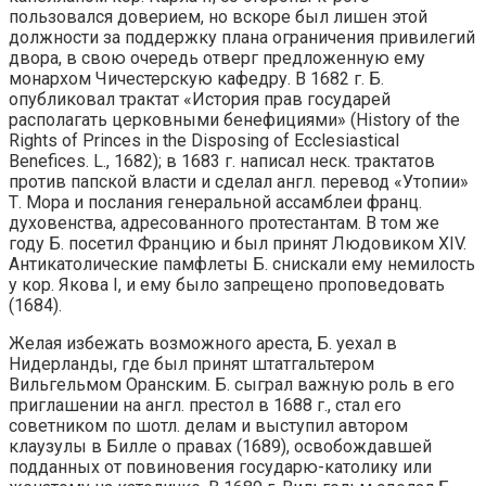
пользовался доверием, но вскоре был лишен этой
должности за поддержку плана ограничения привилегий
двора, в свою очередь отверг предложенную ему
монархом Чичестерскую кафедру. В 1682 г. Б.
опубликовал трактат «История прав государей
располагать церковными бенефициями» (History of the
Rights of Princes in the Disposing of Ecclesiastical
Benefices. L., 1682); в 1683 г. написал неск. трактатов
против папской власти и сделал англ. перевод «Утопии»
Т. Мора и послания генеральной ассамблеи франц.
духовенства, адресованного протестантам. В том же
году Б. посетил Францию и был принят Людовиком XIV.
Антикатолические памфлеты Б. снискали ему немилость
у кор. Якова I, и ему было запрещено проповедовать
(1684).
Желая избежать возможного ареста, Б. уехал в
Нидерланды, где был принят штатгальтером
Вильгельмом Оранским. Б. сыграл важную роль в его
приглашении на англ. престол в 1688 г., стал его
советником по шотл. делам и выступил автором
клаузулы в Билле о правах (1689), освобождавшей
подданных от повиновения государю-католику или