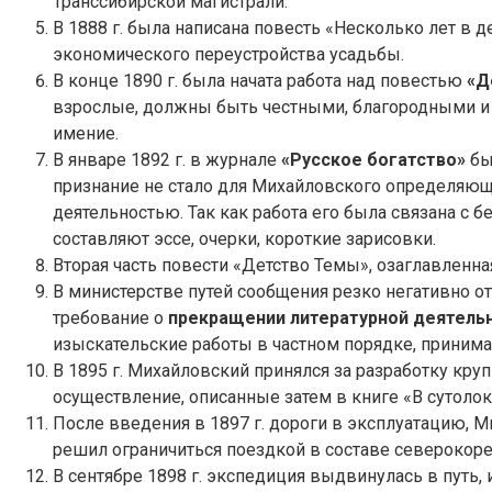
Транссибирской магистрали.
В 1888 г. была написана повесть «Несколько лет в
экономического переустройства усадьбы.
В конце 1890 г. была начата работа над повестью
«Д
взрослые, должны быть честными, благородными и с
имение.
В январе 1892 г. в журнале
«Русское богатство»
бы
признание не стало для Михайловского определяющи
деятельностью. Так как работа его была связана с 
составляют эссе, очерки, короткие зарисовки.
Вторая часть повести «Детство Темы», озаглавленн
В министерстве путей сообщения резко негативно о
требование о
прекращении литературной деятель
изыскательские работы в частном порядке, принима
В 1895 г. Михайловский принялся за разработку кру
осуществление, описанные затем в книге «В сутоло
После введения в 1897 г. дороги в эксплуатацию, 
решил ограничиться поездкой в составе северокор
В сентябре 1898 г. экспедиция выдвинулась в путь,