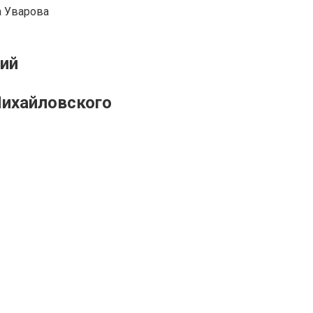
а Уварова
кий
Михайловского