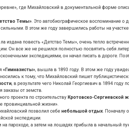
 деревне», где Михайловский в документальной форме опи
етство Темы»
. Это автобиографическое воспоминание о де
ильными. В этом же году завершились работы на участке 
ла издана повесть «Детство Темы», очень тепло встреченна
м. Он все же не решился полностью посвятить себя литер
бесконечными экспедициями, он начал писать в дороге. По
ая
«Гимназисты»
, вышла в 1893 году. В этом же году увиде
тносились к тому, что Михайловский пишет публицистичес
ности
, в результате чего Николай Георгиевич в 1894 году по
я заказы от земств.
пного проекта по строительству
Кротовско-Сергиевской ж
ке провинциальной жизни».
Михайловский позволил себе
небольшой отдых
. Поначалу 
ейской экспедиции.
 и на пароходе, а затем на лошадях прибыла в начальный п