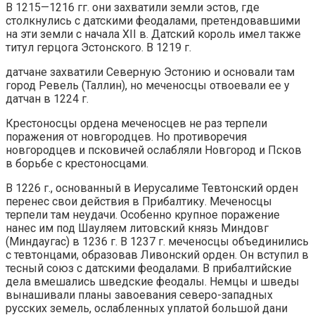
В 1215—1216 гг. они захватили земли эстов, где
столкнулись с датскими феодалами, претендовавшими
на эти земли с начала XII в. Датский король имел также
титул герцога Эстонского. В 1219 г.
датчане захватили Северную Эстонию и основали там
город Ревель (Таллин), но меченосцы отвоевали ее у
датчан в 1224 г.
Крестоносцы ордена меченосцев не раз терпели
поражения от новгородцев. Но противоречия
новгородцев и псковичей ослабляли Новгород и Псков
в борьбе с крестоносцами.
В 1226 г., основанный в Иерусалиме Тевтонский орден
перенес свои действия в Прибалтику. Меченосцы
терпели там неудачи. Особенно крупное поражение
нанес им под Шауляем литовский князь Миндовг
(Миндаугас) в 1236 г. В 1237 г. меченосцы объединились
с тевтонцами, образовав Ливонский орден. Он вступил в
тесный союз с датскими феодалами. В прибалтийские
дела вмешались шведские феодалы. Немцы и шведы
вынашивали планы завоевания северо-западных
русских земель, ослабленных уплатой большой дани