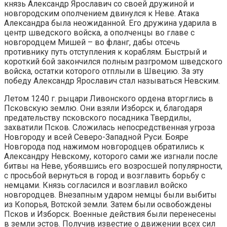
князь Александр Ярославич со своей дружиной и
новгородским ополчением двинулся к Неве. Атака
Александра была неожиданной. Его дружина ударила в
центр шведского войска, а ополченцы во главе с
новгородцем Мишей – во фланг, дабы отсечь
противнику путь отступления к кораблям. Быстрый и
короткий бой закончился полным разгромом шведского
войска, остатки которого отплыли в Швецию. За эту
победу Александр Ярославич стал называться Невским.
Летом 1240 г. рыцари Ливонского ордена вторглись в
Псковскую землю. Они взяли Изборск и, благодаря
предательству псковского посадника Твердилы,
захватили Псков. Сложилась непосредственная угроза
Новгороду и всей Северо-Западной Руси. Бояре
Новгорода под нажимом новгородцев обратились к
Александру Невскому, которого сами же изгнали после
битвы на Неве, убоявшись его возросшей популярности,
с просьбой вернуться в город и возглавить борьбу с
немцами. Князь согласился и возглавил войско
новгородцев. Внезапным ударом немцы были выбиты
из Копорья, Вотской земли. Затем были освобождены
Псков и Изборск. Военные действия были перенесены
в земли эстов. Получив известие о движении всех сил