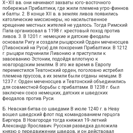
Х–ХII вв. они начинают захваты юго-восточного
побережья Прибалтики, где жили племена угро-финнов
и балты. 2. В конце XII в. в землях ливов появились
католические миссионеры, но насильственное
крещение местных жителей не удалось. Тогда Римский
Папа организовал в 1198 г. крестовый поход против
ливов. 3. В 1201 г. немецкие и датские феодалы
основали Ригу и создали рыцарский Орден меченосцев
(Ливонский на Руси) для покорения Прибалтики. В 1212
г. рыцари подчинили Ливонию и приступили к
завоеванию Эстонии, подойдя вплотную к
новгородским землям. В это же время в Европу
переместился Тевтонский орден, поголовно истребил
племена пруссов, а их земли были отданы немцам. В
1237 г. Орден меченосцев и Тевтонский объединились
для совместной борьбы с прибалтами. В 1238 г. был
заключен союз немецких, датских и шведских
феодалов против Руси.
Б. Невская битва со шведами В июле 1240 г. в Неву
вошел шведский флот под командованием герцога
Биргера. В Новгороде тогда княжил 19-летний
Александр Ярославич. Русская разведка доложила
князю о передвижении шведов, и он действовал