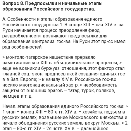
Вопрос 8. Предпосылки и начальные этапы
образования Российского государства.
А. Особенности и этапы образования единого
Российского государства 1. В конце XIII – нач. XIV в. на
Руси начинается процесс преодоления феод.
раздробленности, возникают предпосылки для
образования централиз. гос-ва. На Руси этот пр-сс имел
ряд особенностей:
> монголо-татарское нашествие прервало
наметившиеся в XIII в. объединительные процессы; >
еще не возникли буржуаз. отношения, этот фактор стал
главной соц.-экон. предпосылкой создания единых гос-
в в Зап. Европе; > к началу XIV в. Российское гос-во
носило многонациональный хар-р; > необходимость
защиты от внешних врагов – татар, турок, поляков,
немцев и т. д.
Начал. этапы образования единого Российского гос-ва: >
1 этап – конец XIII – 80-е гг. XIV в. – хозяйств. подъем в
русских землях, возвышение Московского княжества и
начало объединения русских земель вокруг Москвы; > 2
этап – 80-е гг. XIV – 2я четв. XV в. – дальнейшее