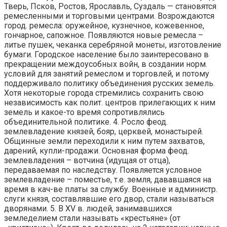
Тверь, Псков, Ростов, Ярославль, Суздаль — становятся
ремесленными и торговыми центрами. Возрождаются
город. ремесла: оружейное, кузнечное, кожевенное,
гончарное, сапожное. Появляются новые ремесла –
литье пушек, чеканка серебряной монеты, изготовление
бумаги. Городское население было заинтересовано в
прекращении междоусобных войн, в создании норм.
условий для занятий ремеслом и торговлей, и потому
поддерживало политику объединения русских земель.
Хотя некоторые города стремились сохранить свою
независимость как полит. центров прилегающих к ним
земель и какое-то время сопротивлялись
объединительной политике. 4. Росло феод.
землевладение князей, бояр, церквей, монастырей.
Общинные земли переходили к ним путем захватов,
дарений, купли-продажи. Основная форма феод.
землевладения – вотчина (идущая от отца),
передаваемая по наследству. Появляется условное
землевладение – поместье, т.е. земля, дававшаяся на
время в кач-ве платы за службу. Военные и администр.
слуги князя, составлявшие его двор, стали называться
дворянами. 5. В XV в. людей, занимавшихся
земледелием стали называть «крестьяне» (от