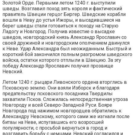
Золотой Орде. Первыми летом 1240 г. выступили
шведы. Возглавил поход зять короля и фактический
правитель Швеции герцог Биргер. Шведские корабли
вошли в Неву до устья Ижоры, и высадившиеся на
берег шведы стали готовиться к походу на Старую
Ладогу и Новгород. Получив известие о высадке
шведов, новгородский князь Александр Ярославич со
своей дружиной и новгородским ополчением двинулся
к Неве. Удар Александра был неожиданным. Быстрый и
короткий бой закончился полным разгромом шведского
войска, остатки которого отплыли в Швецию. За эту
победу Александр Ярославич получил прозвище
Невский.
Летом 1240 г. рыцари Ливонского ордена вторглись в
Псковскую землю. Они взяли Изборск и благодаря
предательству псковского посадника Твердилы
захватили Псков. Сложилась непосредственная угроза
Новгороду и всей Северо-Западной Руси. Бояре
Новгорода под нажимом новгородцев обратились к
Александру Невскому, которого сами же изгнали после
битвы на Неве, испугавшись его возросшей
популярности, с просьбой вернуться в город и
возглавить борьбу с немцами. Невский согласился и