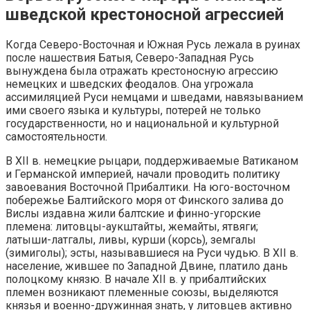
шведской крестоносной агрессией
Когда Северо-Восточная и Южная Русь лежала в руинах
после нашествия Батыя, Северо-Западная Русь
вынуждена была отражать крестоносную агрессию
немецких и шведских феодалов. Она угрожала
ассимиляцией Руси немцами и шведами, навязыванием
ими своего языка и культуры, потерей не только
государственности, но и национальной и культурной
самостоятельности.
В XII в. немецкие рыцари, поддерживаемые Ватиканом
и Германской империей, начали проводить политику
завоевания Восточной Прибалтики. На юго-восточном
побережье Балтийского моря от Финского залива до
Вислы издавна жили балтские и финно-угорские
племена: литовцы-аукштайты, жемайты, ятвяги;
латыши-латгалы, ливы, курши (корсь), земгалы
(зимиголы); эсты, называвшиеся на Руси чудью. В XII в.
население, жившее по Западной Двине, платило дань
полоцкому князю. В начале XII в. у прибалтийских
племен возникают племенные союзы, выделяются
князья и военно-дружинная знать, у литовцев активно