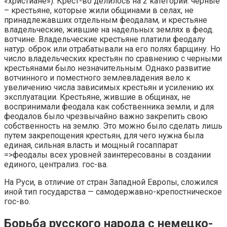
«христиане»). Крест-во делилось на 2 категории: черные
– крестьяне, которые жили общинами в селах, не
принадлежавших отдельным феодалам, и крестьяне
владельческие, жившие на надельных землях в феод.
вотчине. Владельческие крестьяне платили феодалу
натур. оброк или отрабатывали на его полях барщину. Но
число владельческих крестьян по сравнению с черными
крестьянами было незначительным. Однако развитие
вотчинного и поместного землевладения вело к
увеличению числа зависимых крестьян и усилению их
эксплуатации. Крестьяне, жившие в общинах, не
воспринимали феодала как собственника земли, и для
феодалов было чрезвычайно важно закрепить свою
собственность на землю. Это можно было сделать лишь
путем закрепощения крестьян, для чего нужна была
единая, сильная власть и мощный госаппарат
=>феодалы всех уровней заинтересованы в создании
единого, централиз. гос-ва.
На Руси, в отличие от стран Западной Европы, сложился
иной тип государства — самодержавно-крепостническое
гос-во.
Борьба русского народа с немецко-