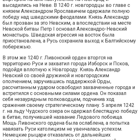
высадились на Неве. В 1240 г. новгородцы во главе с
князем Александром Ярославичем одержали полную
победу над шведскими феодалами. Князь Александр
был прозван за это Невским, а впоследствии на месте
Невской битвы Петр I основал Александро-Невский
монастырь. Шведская агрессия на восток была
приостановлена, а Русь сохранила выход к Балтийскому
побережью.
В этом же 1240 г. Ливонский орден вторгся на
территорию Руси и захватил города Изборск и Псков,
подойдя вплотную к Новгороду. Князь Александр
Невский со своей дружиной и новгородским
ополчением, заручившись поддержкой Орды,
рассчитанным ударом освободил захваченные города и
встретился с основными силами ордена. Он показал
себя незаурядным полководцем, подчинив ход
сражения своему стратегическому плану. 5 апреля 1242
г. на льду Чудского озера он одержал блестящую победу
в битве, получившей название Ледового побоища.
Мощь Ливонского ордена была ослаблена, а попытка
навязать Руси католицизм не увенчалась успехом.
Немецкие рыцари отказались от дальнейших