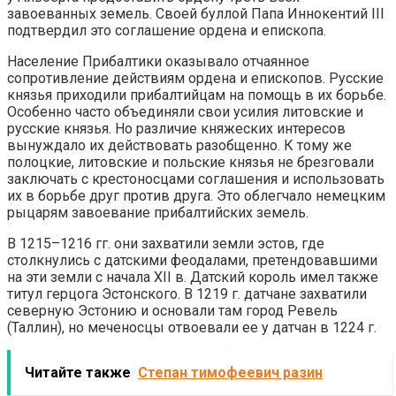
завоеванных земель. Своей буллой Папа Иннокентий III
подтвердил это соглашение ордена и епископа.
Население Прибалтики оказывало отчаянное
сопротивление действиям ордена и епископов. Русские
князья приходили прибалтийцам на помощь в их борьбе.
Особенно часто объединяли свои усилия литовские и
русские князья. Но различие княжеских интересов
вынуждало их действовать разобщенно. К тому же
полоцкие, литовские и польские князья не брезговали
заключать с крестоносцами соглашения и использовать
их в борьбе друг против друга. Это облегчало немецким
рыцарям завоевание прибалтийских земель.
В 1215–1216 гг. они захватили земли эстов, где
столкнулись с датскими феодалами, претендовавшими
на эти земли с начала XII в. Датский король имел также
титул герцога Эстонского. В 1219 г. датчане захватили
северную Эстонию и основали там город Ревель
(Таллин), но меченосцы отвоевали ее у датчан в 1224 г.
Читайте также
Степан тимофеевич разин