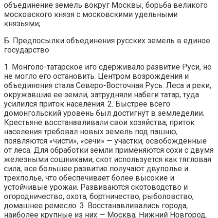
объединение земель вокруг Москвы, борьба великого
московского князя с московскими удельными
князьями;
Б. Предпосылки объединения русских земель в единое
государство
1. Монголо-татарское иго сдерживало развитие Руси, но
не могло его остановить. Центром возрождения и
объединения стала Северо-Восточная Русь. Леса и реки,
окружавшие ее земли, затрудняли набеги татар, туда
усилился приток населения. 2. Быстрее всего
домонгольский уровень был достигнут в земледелии.
Крестьяне восстанавливали свои хозяйства, приток
населения требовал новых земель под пашню,
появляются «чисти», «сечи» — участки, освобожденные
от леса. Для обработки земли применяются сохи с двумя
железными сошниками, скот используется как тягловая
сила, все большее развитие получают двуполье и
трехполье, что обеспечивает более высокие и
устойчивые урожаи. Развиваются скотоводство и
огородничество, охота, бортничество, рыболовство,
домашнее ремесло. 3. Восстанавливались города,
наиболее крупные из них — Москва, Нижний Новгород,