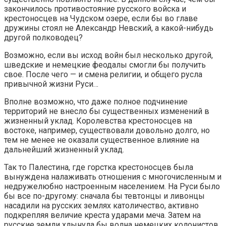
закончилось противостояние русского войска и
крестоносцев на Чудском озере, если бы во главе
дружины стоял не Александр Невский, а какой-нибудь
другой полководец?
Возможно, если вы исход войн был несколько другой,
шведские и немецкие феодалы смогли бы получить
свое. После чего — и смена религии, и общего русла
привычной жизни Руси…
Вполне возможно, что даже полное подчинение
территорий не внесло бы существенных изменений в
жизненный уклад. Королевства крестоносцев на
востоке, например, существовали довольно долго, но
тем не менее не оказали существенное влияние на
дальнейший жизненный уклад.
Так то Палестина, где горстка крестоносцев была
вынуждена налаживать отношения с многочисленным и
недружелюбно настроенным населением. На Руси было
бы все по-другому: сначала бы тевтонцы и ливонцы
насадили на русских землях католичество, активно
подкрепляя величие креста ударами меча. Затем на
русские земли хлынула бы волна немецких колонистов,