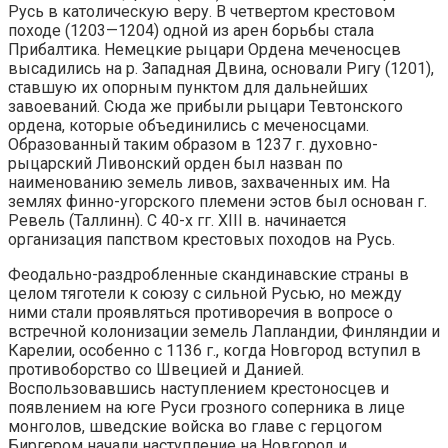
Русь в католическую веру. В четвертом крестовом
походе (1203—1204) одной из арен борьбы стала
Прибалтика. Немецкие рыцари Ордена меченосцев
высадились на р. Западная Двина, основали Ригу (1201),
ставшую их опорным пунктом для дальнейших
завоеваний. Сюда же прибыли рыцари Тевтонского
ордена, которые объединились с меченосцами.
Образованный таким образом в 1237 г. духовно-
рыцарский Ливонский орден был назван по
наименованию земель ливов, захваченных им. На
землях финно-угорского племени эстов был основан г.
Ревель (Таллинн). С 40-х гг. XIII в. начинается
организация папством крестовых походов на Русь.
Феодально-раздробленные скандинавские страны в
целом тяготели к союзу с сильной Русью, но между
ними стали проявляться противоречия в вопросе о
встречной колонизации земель Лапландии, Финляндии и
Карелии, особенно с 1136 г., когда Новгород вступил в
противоборство со Швецией и Данией.
Воспользовавшись наступлением крестоносцев и
появлением на юге Руси грозного соперника в лице
монголов, шведские войска во главе с герцогом
Биргером начали наступление на Новгород и