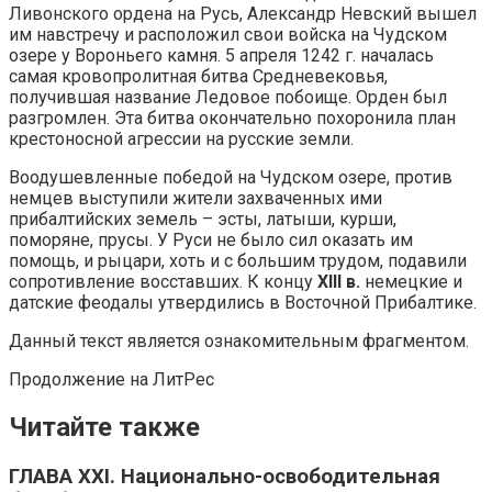
Ливонского ордена на Русь, Александр Невский вышел
им навстречу и расположил свои войска на Чудском
озере у Вороньего камня. 5 апреля 1242 г. началась
самая кровопролитная битва Средневековья,
получившая название Ледовое побоище. Орден был
разгромлен. Эта битва окончательно похоронила план
крестоносной агрессии на русские земли.
Воодушевленные победой на Чудском озере, против
немцев выступили жители захваченных ими
прибалтийских земель – эсты, латыши, курши,
поморяне, прусы. У Руси не было сил оказать им
помощь, и рыцари, хоть и с большим трудом, подавили
сопротивление восставших. К концу
XIII в.
немецкие и
датские феодалы утвердились в Восточной Прибалтике.
Данный текст является ознакомительным фрагментом.
Продолжение на ЛитРес
Читайте также
ГЛАВА XXI. Национально-освободительная