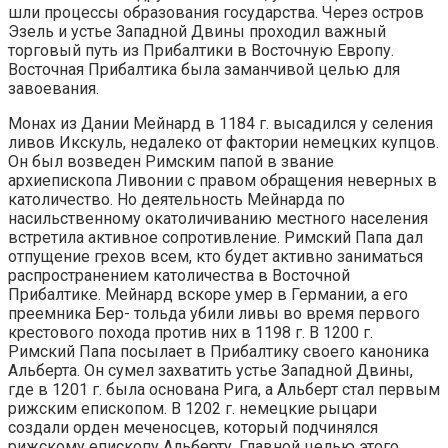
шли процессы образования государства. Через остров
Эзель и устье Западной Двины проходил важный
торговый путь из Прибалтики в Восточную Европу.
Восточная Прибалтика была заманчивой целью для
завоевания.
Монах из Дании Мейнард в 1184 г. высадился у селения
ливов Икскуль, недалеко от фактории немецких купцов.
Он был возведен Римским папой в звание
архиепископа Ливонии с правом обращения неверных в
католичество. Но деятельность Мейнарда по
насильственному окатоличиванию местного населения
встретила активное сопротивление. Римский Папа дал
отпущение грехов всем, кто будет активно заниматься
распространением католичества в Восточной
Прибалтике. Мейнард вскоре умер в Германии, а его
преемника Бер- тольда убили ливы во время первого
крестового похода против них в 1198 г. В 1200 г.
Римский Папа посылает в Прибалтику своего каноника
Альберта. Он сумел захватить устье Западной Двины,
где в 1201 г. была основана Рига, а Альберт стал первым
рижским епископом. В 1202 г. немецкие рыцари
создали орден меченосцев, который подчинялся
рижскому епископу Альберту. Главной целью этого