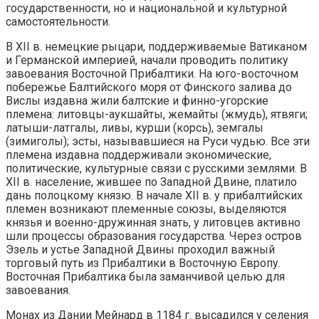
государственности, но и национальной и культурной
самостоятельности.
В XII в. немецкие рыцари, поддерживаемые Ватиканом
и Германской империей, начали проводить политику
завоевания Восточной Прибалтики. На юго-восточном
побережье Балтийского моря от Финского залива до
Вислы издавна жили балтские и финно-угорские
племена: литовцы-аукшайты, жемайты (жмудь), ятвяги;
латыши-латгалы, ливы, курши (корсь), земгалы
(зимиголы); эсты, называвшиеся на Руси чудью. Все эти
племена издавна поддерживали экономические,
политические, культурные связи с русскими землями. В
XII в. население, жившее по Западной Двине, платило
дань полоцкому князю. В начале XII в. у прибалтийских
племен возникают племенные союзы, выделяются
князья и военно-дружинная знать, у литовцев активно
шли процессы образования государства. Через остров
Эзель и устье Западной Двины проходил важный
торговый путь из Прибалтики в Восточную Европу.
Восточная Прибалтика была заманчивой целью для
завоевания.
Монах из Дании Мейнард в 1184 г. высадился у селения