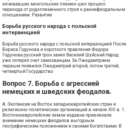
кочевавших монгольских племен шел процесс
перехода от родоплеменного строя к раннефеодальным
отношениям. Развитие
Борьба русского народа с польской
интервенцией
Борьба русского народа с польской интервенцией После
Бориса Годунова и короткого правления Федора
Годунова русский трон занял Василий Шуйский.Народ
уже потерял счет самозванцам. За Лжедмитрием
первым появился Лжедмитрий второй, потом третий,
четвертый.Государство
Вопрос 7. Борьба с агрессией
немецких и шведских феодалов.
А. Экспансия на Восток западноевропейских стран и
религиозно-политических организаций в начале XIII в. 1.
Восточноевропейские земли издавна привлекали
внимание немецких феодалов выгодным
географическим положением и своими богатствами. В