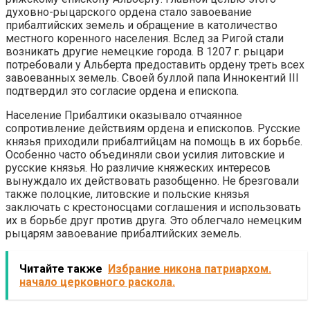
духовно-рыцарского ордена стало завоевание
прибалтийских земель и обращение в католичество
местного коренного населения. Вслед за Ригой стали
возникать другие немецкие города. В 1207 г. рыцари
потребовали у Альберта предоставить ордену треть всех
завоеванных земель. Своей буллой папа Иннокентий III
подтвердил это согласие ордена и епископа.
Население Прибалтики оказывало отчаянное
сопротивление действиям ордена и епископов. Русские
князья приходили прибалтийцам на помощь в их борьбе.
Особенно часто объединяли свои усилия литовские и
русские князья. Но различие княжеских интересов
вынуждало их действовать разобщенно. Не брезговали
также полоцкие, литовские и польские князья
заключать с крестоносцами соглашения и использовать
их в борьбе друг против друга. Это облегчало немецким
рыцарям завоевание прибалтийских земель.
Читайте также
Избрание никона патриархом.
начало церковного раскола.