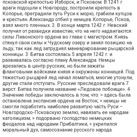
псковской крепостью Изборск, и Псковом. В 1241 г.
враги подошли к Новгороду, построили крепость в
Копорье, преградили путь Руси к морю, грабили купцов
и крестьян. Александр отбил у немцев Копорье, Псков,
взял много пленных. 2. В конце марта 1242 г. Невский
получил от разведки известие, что на него надвигаются
силы Ливонского ордена во главе с магистром. Князь
стянул свои силы к Чудскому озеру и занял позицию на
льду, так как лед затруднял маневрирование рыцарской
конницы. 3. Битва состоялась 5 апреля 1242 г. и
развивалась согласно плану Александра. Немцы
врезались в центр русских, но были зажаты
фланговыми войсками князя и окружены конницей. Под
тяжестью рыцарей лед начал ломаться, многие утонули,
другие стали отступать. Русские преследовали врага 7
верст. Битва получила название «Ледовое побоище». 4.
Значение победы заключалось в том, что: > здесь была
остановлена экспансия ордена на Восток; > немцы не
смогли поработить наиболее развитую часть Руси –
Новгородско-Псковскую землю, навязать ее народам
католицизм; > подорвано господство немецких
феодалов над народами Прибалтики; > укрепился
моральный дух, самосознание русского народа.