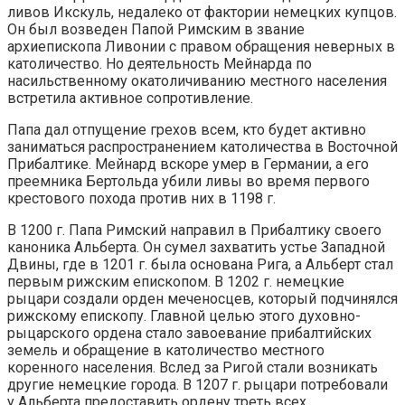
ливов Икскуль, недалеко от фактории немецких купцов.
Он был возведен Папой Римским в звание
архиепископа Ливонии с правом обращения неверных в
католичество. Но деятельность Мейнарда по
насильственному окатоличиванию местного населения
встретила активное сопротивление.
Папа дал отпущение грехов всем, кто будет активно
заниматься распространением католичества в Восточной
Прибалтике. Мейнард вскоре умер в Германии, а его
преемника Бертольда убили ливы во время первого
крестового похода против них в 1198 г.
В 1200 г. Папа Римский направил в Прибалтику своего
каноника Альберта. Он сумел захватить устье Западной
Двины, где в 1201 г. была основана Рига, а Альберт стал
первым рижским епископом. В 1202 г. немецкие
рыцари создали орден меченосцев, который подчинялся
рижскому епископу. Главной целью этого духовно-
рыцарского ордена стало завоевание прибалтийских
земель и обращение в католичество местного
коренного населения. Вслед за Ригой стали возникать
другие немецкие города. В 1207 г. рыцари потребовали
у Альберта предоставить ордену треть всех