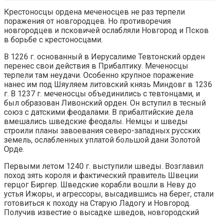
Крестоносцы ордена меченосцев не раз терпели
поражения от новгородцев. Но противоречия
новгородцев и псковичей ослабляли Новгород и Псков
в борьбе с крестоносцами.
В 1226 г. основанный в Иерусалиме Тевтонский орден
перенес свои действия в Прибалтику. Меченосцы
терпели там неудачи. Особенно крупное поражение
нанес им под Шяуляем литовский князь Миндовг в 1236
г. В 1237 г. меченосцы объединились с тевтонцами, и
был образован Ливонский орден. Он вступил в тесный
союз с датскими феодалами. В прибалтийские дела
вмешались шведские феодалы. Немцы и шведы
строили планы завоевания северо-западных русских
земель, ослабленных уплатой большой дани Золотой
Орде.
Первыми летом 1240 г. выступили шведы. Возглавил
поход зять короля и фактический правитель Швеции
герцог Биргер. Шведские корабли вошли в Неву до
устья Ижоры, и агрессоры, высадившись на берег, стали
готовиться к походу на Старую Ладогу и Новгород.
Получив известие о высадке шведов, новгородский