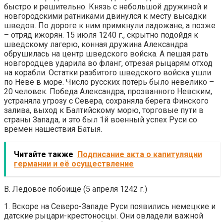
быстро и решительно. Князь с небольшой дружиной и
новгородскими ратниками двинулся к месту высадки
шведов. По дороге к ним примкнули ладожане, а позже
– отряд ижорян. 15 июля 1240 г., скрытно подойдя к
шведскому лагерю, конная дружина Александра
обрушилась на центр шведского войска. А пешая рать
новгородцев ударила во фланг, отрезая рыцарям отход
на корабли. Остатки разбитого шведского войска ушли
по Неве в море. Число русских потерь было невелико –
20 человек. Победа Александра, прозванного Невским,
устраняла угрозу с Севера, сохраняла берега Финского
залива, выход к Балтийскому морю, торговые пути в
страны Запада, и это был 1й военный успех Руси со
времен нашествия Батыя.
Читайте также
Подписание акта о капитуляции
германии и её осуществление
В. Ледовое побоище (5 апреля 1242 г.)
1. Вскоре на Северо-Западе Руси появились немецкие и
датские рыцари-крестоносцы. Они овладели важной