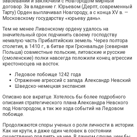
завоеваний и заключили с Новгородом мирный
договор. За владение г. Юрьевом (Дерпт, современный
Тарту) Орден выплачивал Новгороду, а с конца XV в. —
Московскому государству «юрьеву дань».
Тем не менее Ливонскому ордену удалось на
значительный срок подчинить своему господству
немалую часть Прибалтийских земель. Через полтора
столетия, в 1410 г., в битве при Грюнвальде (северная
Польша) совместные польские, литовские и русские
(смоленские) полки навсегда положили конец агрессии
крестоносцев на восток.
Ледовое побоище 1242 года
Отражение агрессий с запада. Александр Невский
Шведско-немецкая экспансия
Описано все вкратце. Хотелось бы более подробного
описания стратегического плана Александра Невского
под Новгородом, а так же хода событий на Ледовом
побоище.
Продолжаются споры ученых о роли личности в истории.
Как ни крути, а даже один человек в состоянии
существенно повлиять на нее. В данном случае, чем бы