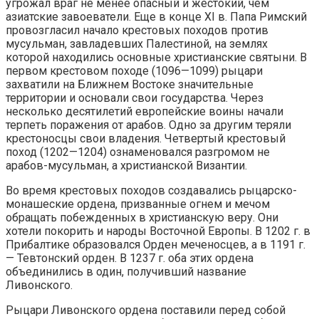
угрожал враг не менее опасный и жестокий, чем
азиатские завоеватели. Еще в конце XI в. Папа Римский
провозгласил начало крестовых походов против
мусульман, завладевших Палестиной, на землях
которой находились основные христианские святыни. В
первом крестовом походе (1096—1099) рыцари
захватили на Ближнем Востоке значительные
территории и основали свои государства. Через
несколько десятилетий европейские воины начали
терпеть поражения от арабов. Одно за другим теряли
крестоносцы свои владения. Четвертый крестовый
поход (1202—1204) ознаменовался разгромом не
арабов-мусульман, а христианской Византии.
Во время крестовых походов создавались рыцарско-
монашеские ордена, призванные огнем и мечом
обращать побежденных в христианскую веру. Они
хотели покорить и народы Восточной Европы. В 1202 г. в
Прибалтике образовался Орден меченосцев, а в 1191 г.
— Тевтонский орден. В 1237 г. оба этих ордена
объединились в один, получивший название
Ливонского.
Рыцари Ливонского ордена поставили перед собой