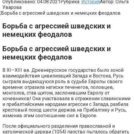
Опубликовано:
04.08.2021
Рубрика:
История
Автор:
Ольга
Уварова
Борьба с агрессией шведских и
немецких феодалов
Борьба с агрессией шведских и
немецких феодалов
В XI—XIII вв. Древнерусское государство было зоной
взаимодействия цивилизаций Запада и Востока, Русь
сыграла выдающуюся роль в судьбе Европы своего
времени: отразила натиски печенегов, половцев,
монголов, став щитом, заслонившим Европу от
кочевников! Она участвовала в отражении славянскими
и прибалтийскими народами агрессии с Запада, разбила
крестовый поход шести держав на Прибалтику и Русь,
изменив этим соотношение сил в Европе.
После официального разделения православной и
католической цер­кви (1054) папство пыталось обратить