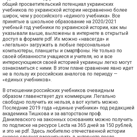
общий просветительский потенциал украинских
учебников по украинской истории несравненно более
широк, чем у российского «единого учебника». Все
принятые в школьное образование на 2020/2021
учебный год учебники по украинской истории, как мы
указывали выше, выложены в интернете в открытый
доступ в формате pdf. Их можно «навсегда» и
«легально» загружать в любые персональные
компьютеры, планшеты и смартфоны. Не только по
своей обязанности учащиеся и учителя, но и все
интересующиеся своей историей украинцы легко могут
ознакомиться с ними. В этом плане сравнение явно идет
не в пользу их российских аналогов по периоду —
«единых учебников».
В отношении российских учебников очевидным
образом главенствует дух коммерции. Легально
свободно получить их нельзя, а вот купить можно.
Последние 2019 года «единые учебники» под редакцией
академика Тишкова и за авторством проф.
Данилевского на законных основаниях можно получить
по подписке на ресурсе Lecta на 365 дней за 150 рублей,
и это не pdf. Здесь любителю отечественной истории
скорее следует рассчитывать в интернете после