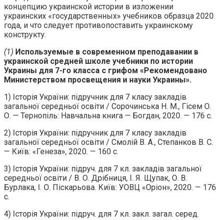
концепцию украинской истории в изложении
украинских «государственных» учебников образца 2020
года, и что следует противопоставить украинскому
конструкту.
(1)
Используемые в современном преподавании в
украинской средней школе учебники по истории
Украины для 7-го класса с грифом «Рекомендовано
Министерством просвещения и науки Украины».
1) Історія України: підручник для 7 класу закладів
загальної середньої освіти / Сорочинська Н. М., Гісем О.
О. — Тернопіль: Навчальна книга — Богдан, 2020. — 176 с.
2) Історія України: підручник для 7 класу закладів
загальної середньої освіти / Смолій В. А., Степанков В. С.
— Київ: «Генеза», 2020. — 160 с.
3) Історія України: підруч. для 7 кл. закладів загальної
середньої освіти / В. О. Дрібниця, І. Я. Щупак, О. В.
Бурлака, І. О. Піскарьова. Київ: УОВЦ «Оріон», 2020. — 176
с.
4) Історія України: підруч. для 7 кл. закл. загал. серед.