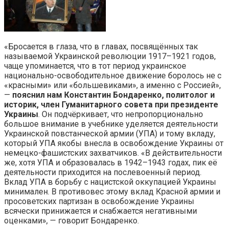
«Бросается в глаза, что в главах, посвящённых так
называемой Украинской революции 1917–1921 годов,
чаще упоминается, что в тот период украинское
национально-освободительное движение боролось не с
«красными» или «большевиками», а именно с Россией»,
—
пояснил нам Константин Бондаренко, политолог и
историк, член Гуманитарного совета при президенте
Украины
. Он подчёркивает, что непропорционально
большое внимание в учебнике уделяется деятельности
Украинской повстанческой армии (УПА) и тому вкладу,
который УПА якобы внесла в освобождение Украины от
немецко-фашистских захватчиков. «В действительности
же, хотя УПА и образовалась в 1942–1943 годах, пик её
деятельности приходится на послевоенный период.
Вклад УПА в борьбу с нацистской оккупацией Украины
минимален. В противовес этому вклад Красной армии и
просоветских партизан в освобождение Украины
всячески принижается и снабжается негативными
оценками», — говорит Бондаренко.