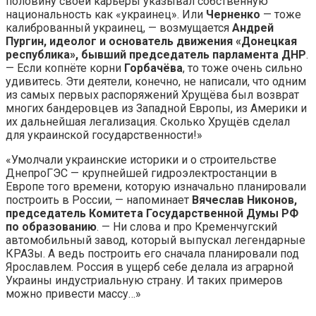
половину своей карьеры указывал собственную
национальность как «украинец». Или
Черненко
— тоже
калиброванный украинец, — возмущается
Андрей
Пургин, идеолог и основатель движения «Донецкая
республика», бывший председатель парламента ДНР
.
— Если копнёте корни
Горбачёва
, то тоже очень сильно
удивитесь. Эти деятели, конечно, не написали, что одним
из самых первых распоряжений Хрущёва был возврат
многих бандеровцев из Западной Европы, из Америки и
их дальнейшая легализация. Сколько Хрущёв сделал
для украинской государственности!»
«Умолчали украинские историки и о строительстве
ДнепроГЭС — крупнейшей гидроэлектростанции в
Европе того времени, которую изначально планировали
построить в России, — напоминает
Вячеслав Никонов,
председатель Комитета Государственной Думы РФ
по образованию
. — Ни слова и про Кременчугский
автомобильный завод, который выпускал легендарные
КРАЗы. А ведь построить его сначала планировали под
Ярославлем. Россия в ущерб себе делала из аграрной
Украины индустриальную страну. И таких примеров
можно привести массу…»