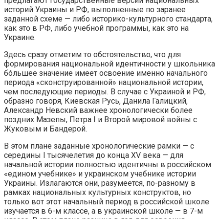
предлагают государственные версии национальных
историй Украины и РФ, выполненные по заранее
заданной схеме — либо историко-культурного стандарта,
как это в РФ, либо учебной программы, как это на
Украине.
Здесь сразу отметим то обстоятельство, что для
формирования национальной идентичности у школьника
бóльшее значение имеет освоение именно начального
периода «сконструированной» национальной истории,
чем последующие периоды. В случае с Украиной и РФ,
образно говоря, Киевская Русь, Данила Галицкий,
Александр Невский важнее хронологически более
поздних Мазепы, Петра I и Второй мировой войны с
Жуковым и Бандерой.
В этом плане заданные хронологические рамки — с
середины I тысячелетия до конца ХV века — для
начальной истории полностью идентичны в российском
«едином учебнике» и украинском учебнике истории
Украины. Излагаются они, разумеется, по-разному в
рамках национальных культурных конструктов, но
только вот этот начальный период в российской школе
изучается в 6-м классе, а в украинской школе — в 7-м