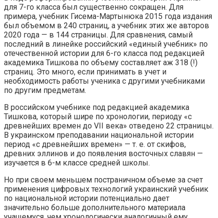
для 7-го класса был существенно сокращен. Для
примера, учебник Гисема-Мартынюка 2015 года издания
был объемом в 240 страниц, а учебник этих же авторов
2020 года — в 144 страницы. Для сравнения, самый
последний в линейке российский «единый учебник» по
отечественной истории для 6-го класса под редакцией
академика Тишкова по объему составляет аж 318 (!)
страниц. Это много, если принимать в учет и
необходимость работы ученика с другими учебниками
по другим предметам.
В российском учебнике под редакцией академика
Тишкова, который шире по хронологии, периоду «с
древнейших времен до VII века» отведено 22 страницы.
В украинском преподавании национальной истории
период «с древнейших времен» — т. е. от скифов,
древних эллинов и до появления восточных славян —
изучается в 6-м классе средней школы.
Но при своем меньшем постраничном объеме за счет
применения цифровых технологий украинский учебник
по национальной истории потенциально дает
значительно больше дополнительного материала
учащемуся, чем хронологически аналогичный ему