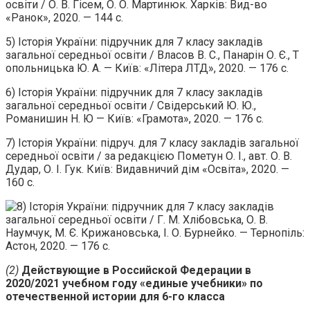
освіти / О. В. Гісем, О. О. Мартинюк. Харків: Вид-во
«Ранок», 2020. — 144 с.
5) Історія України: підручник для 7 класу закладів
загальної середньої освіти / Власов В. С., Панарін О. Є., Т
опольницька Ю. А. — Київ: «Літера ЛТД», 2020. — 176 с.
6) Історія України: підручник для 7 класу закладів
загальної середньої освіти / Свідерський Ю. Ю.,
Романишин Н. Ю — Київ: «Грамота», 2020. — 176 с.
7) Історія України: підруч. для 7 класу закладів загальної
середньої освіти / за редакцією Пометун О. І., авт. О. В.
Дудар, О. І. Гук. Київ: Видавничий дім «Освіта», 2020. —
160 с.
Історія України: підручник для 7 класу закладів
загальної середньої освіти / Г. М. Хлібовська, О. В.
Наумчук, М. Є. Крижановська, І. О. Бурнейко. — Тернопіль:
Астон, 2020. — 176 с.
(2)
Действующие в Российской Федерации в
2020/2021 учебном году «единые учебники» по
отечественной истории для 6-го класса