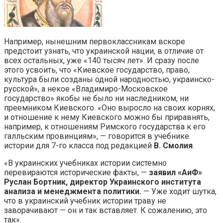
Например, нынешним первоклассникам вскоре
предстоит узнать, что украинской нации, в отличие от
всех остальных, уже «140 тысяч лет». И сразу после
этого усвоить, что «Киевское государство, право,
культура были созданы одной народностью, украинско-
русской», а некое «Владимиро-Московское
государство» якобы не было ни наследником, ни
преемником Киевского. «Оно выросло на своих корнях,
и отношение к нему Киевского можно бы приравнять,
например, к отношениям Римского государства к его
галльским провинциям», — говорится в учебнике
истории для 7-го класса под редакцией
В. Смолия
.
«В украинских учебниках истории системно
перевираются исторические факты, —
заявил «АиФ»
Руслан Бортник, директор Украинского института
анализа и менеджмента политики.
— Уже ходит шутка,
что в украинский учебник истории траву не
заворачивают — он и так вставляет. К сожалению, это
так».