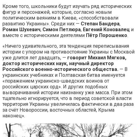
Кроме того, школьники будут изучать ряд исторических
фигур и персонажей, которые, согласно новым
политическим веяниям в Киеве, «способствовали
развитию Украины». Среди них —
Степан Бандера
,
Роман Шухевич
,
Симон Петлюра
,
Евгений Коновалец
и
вместе с историческими деятелями
Пётр Порошенко
.
«Ничего удивительного, эта тенденция переписывания
истории с упором на противостояние Украины с Москвой
уже длится лет двадцать, —
говорит Михаил Мягков,
доктор исторических наук, научный директор
Российского военно-исторического общества.
— В
украинских учебниках и Полтавская битва именуется
«поражением украинско-шведских воинов от
российских царских орд». И других подобных
выворачиваний истории наизнанку уже масса. При этом
тщательно игнорируется, что в период советской власти
территория Украины увеличилась фактически в два раза
за счёт Новороссии, восточных областей, Крыма
наконец».