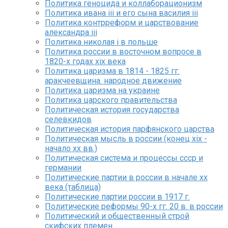
Политика геноцида и коллаборационизм
Политика ивана iii и его сына василия iii
Политика контрреформ и царствование
александра iii
Политика николая i в польше
Политика россии в восточном вопросе в
1820-х годах xix века
Политика царизма в 1814 - 1825 гг.
аракчеевщина. народное движение
Политика царизма на украине
Политика царского правительства
Политическая история государства
селевкидов
Политическая история парфянского царства
Политическая мысль в россии (конец xix -
начало xx вв.)
Политическая система и процессы ссср и
германии
Политические партии в россии в начале xx
века (таблица)
Политические партии россии в 1917 г.
Политические реформы 90-х гг. 20 в. в россии
Политический и общественный строй
скифских племен