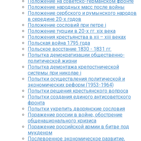
Положение на советско-германском фронте
Положение народных масс после войны
Положение сербского и румынского народов
в середине 20-х годов
Положение сословий при петре i
Положение турции в 20-х гг. xix века
Положения крестьянства в xii – xiii веках
Польская война 1795 года
Польское восстание 1830 - 1831 гг.
Попытка демократизации общественно-
политической жизни
Попытка демонтажа крепостнической
системы при николае i
Попытки осуществления политической и
экономических реформ (1953-1964)
Попытки решения крестьянского вопроса
Попытки создания единого антисоветского
фронта
Попытки укрепить дворянские сословия
Поражение россии в войне, обострение
общенационального кризиса
Поражение российской армии в битве под
мукденом
Послевоенное экономическое развитие,