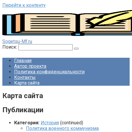
Перейти к контенту
Sogetsu-Mf.ru
Поиск:
Главная
Автор проекта
Политика конфиденциальности
Контакты
Карта сайта
Карта сайта
Публикации
Категория:
История
(continued)
Политика военного коммунизма