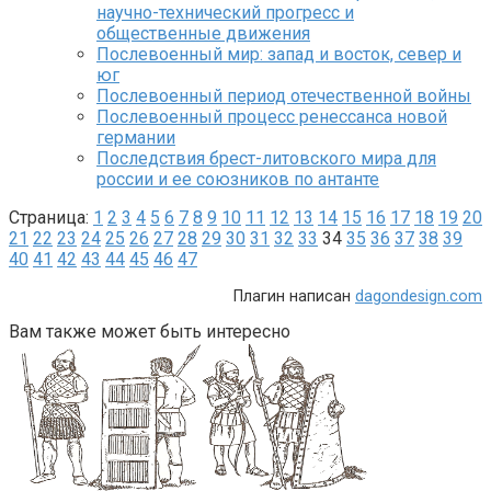
научно-технический прогресс и
общественные движения
Послевоенный мир: запад и восток, север и
юг
Послевоенный период отечественной войны
Послевоенный процесс ренессанса новой
германии
Последствия брест-литовского мира для
россии и ее союзников по антанте
Страница:
1
2
3
4
5
6
7
8
9
10
11
12
13
14
15
16
17
18
19
20
21
22
23
24
25
26
27
28
29
30
31
32
33
34
35
36
37
38
39
40
41
42
43
44
45
46
47
Плагин написан
dagondesign.com
Вам также может быть интересно