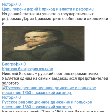
История
0
Царь персии дарий i: приход к власти и реформы
Из данной статьи вы узнаете о государственных
реформах Дария I, рассмотрите особенности экономики
и
Биография
0
Краткая биография языков
Николай Языков – русский поэт эпохи романтизма.
Является одним из самых выдающихся представителей
золотого
История
0
Русское революционное движение и польское
восстание 1863 г. казанский заговор.
Читать книгу онлайн "Герои 1863 года. За нашу и вашу