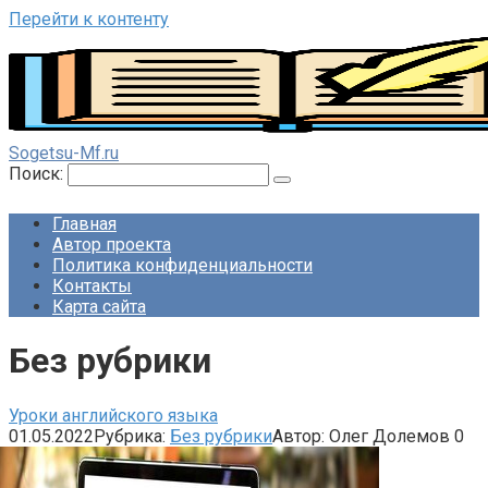
Перейти к контенту
Sogetsu-Mf.ru
Поиск:
Главная
Автор проекта
Политика конфиденциальности
Контакты
Карта сайта
Без рубрики
Уроки английского языка
01.05.2022
Рубрика:
Без рубрики
Автор:
Олег Долемов
0