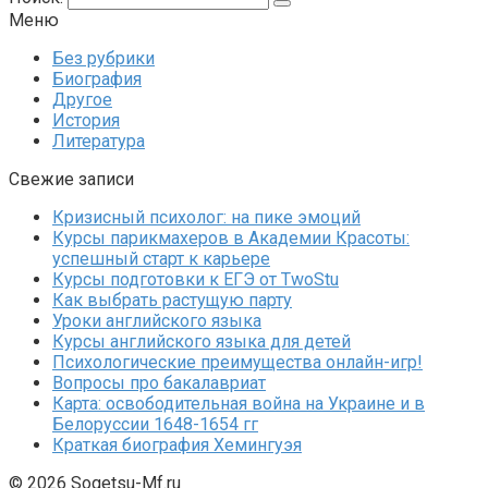
Меню
Без рубрики
Биография
Другое
История
Литература
Свежие записи
Кризисный психолог: на пике эмоций
Курсы парикмахеров в Академии Красоты:
успешный старт к карьере
Курсы подготовки к ЕГЭ от TwoStu
Как выбрать растущую парту
Уроки английского языка
Курсы английского языка для детей
Психологические преимущества онлайн-игр!
Вопросы про бакалавриат
Карта: освободительная война на Украине и в
Белоруссии 1648-1654 гг
Краткая биография Хемингуэя
© 2026 Sogetsu-Mf.ru