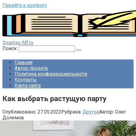
Перейти к контенту
Sogetsu-Mf.ru
Поиск:
Главная
Автор проекта
Политика конфиденциальности
Контакты
Карта сайта
Как выбрать растущую парту
Опубликовано:
27.05.2022
Рубрика:
Другое
Автор:
Олег
Долемов