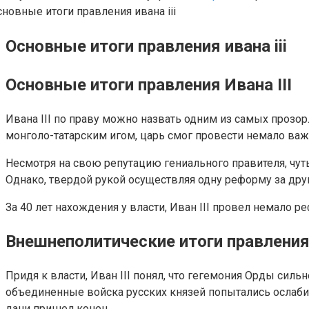
Основные итоги правления ивана iii
Основные итоги правления Ивана III
Ивана III по праву можно назвать одним из самых проз
монголо-татарским игом, царь смог провести немало ва
Несмотря на свою репутацию гениального правителя, чут
Однако, твердой рукой осуществляя одну реформу за дру
За 40 лет нахождения у власти, Иван III провел немало 
Внешнеполитические итоги правления 
Придя к власти, Иван III понял, что гегемония Орды силь
объединенные войска русских князей попытались ослабит
дани пришел конец.