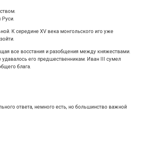
ством.
 Руси.
ьной. К середине XV века монгольского иго уже
зойти.
ращая все восстания и разобщения между княжествами.
е удавалось его предшественникам. Иван III сумел
бщего блага.
ильного ответа, немного есть, но большинство важной