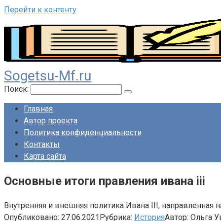
Перейти к контенту
Sogetsu-Mf.ru
Поиск:
Главная
Автор проекта
Политика конфиденциальности
Контакты
Карта сайта
Основные итоги правления ивана iii
Внутренняя и внешняя политика Ивана III, направленная 
Опубликовано:
27.06.2021
Рубрика:
История
Автор:
Ольга У