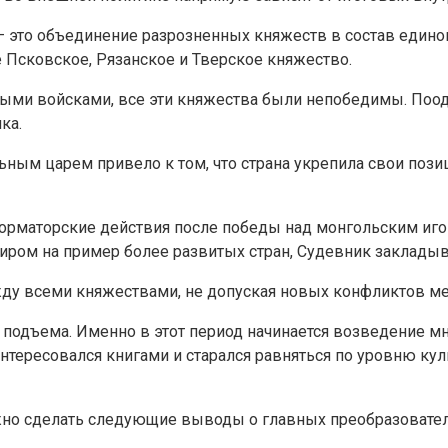
— это объединение разрозненных княжеств в состав едино
 Псковское, Рязанское и Тверское княжество.
мными войсками, все эти княжества были непобедимы. Поо
ка.
ьным царем привело к том, что страна укрепила свои поз
форматорские действия после победы над монгольским иго
тиром на пример более развитых стран, Судевник заклады
жду всеми княжествами, не допуская новых конфликтов 
 подъема. Именно в этот период начинается возведение мн
 интересовался книгами и старался равняться по уровню ку
жно сделать следующие выводы о главных преобразовател