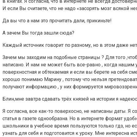
в книгах. Я согласна, что в интернете не всегда достовер
И если Вы считаете, что не надо «засорять мозг всякой н
Да вы что а нам это прочитать дали, прикиньте!
А зачем Вы тогда зашли сюда?
Каждый источник говорит по разному, но в этом даже нет 
Зачем мы заходим на подобные страницы ? Для того ,что
написано. И нам не может быть все-равно , когда нашим у
поверхностная и обтекаемая и если вы берете на себя смел
хорошо понимаю Марину , потому что нельзя претендовать
получают информацию , у них формируется мировоззрение 
Блин,мне завтра сдавать трёх князей на истории я надеюс
Я согласна, все как-то поверхосно, не написаны даты. Я с
статья в газете однообразна. Но в интернете формат удобн
школьники в учебное время пользуются только гдз, но е
узнать для себя и подготовится к уроку. Мне интересна ис