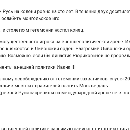
 Русь на колени ровно на сто лет. В течение двух десяти
ослабить монгольское иго.
 и столетиям гегемонии настал конец.
могущественного игрока на внешнеполитической арене. Им
ое княжество и Ливонский орден. Разгромив Ливонский орде
ию. Возможно, если бы династия Рюриковичей не прервалас
нты внешней политики Ивана III:
лному освобождению от гегемонии захватчиков, спустя 20
аставив местных правителей платить Москве дань.
вней Руси закрепится на международной арене не в стат
хи во внешней политике напрямую зависят от итоговых вну