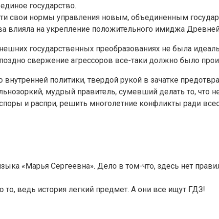
единое государство.
сти свои нормы управления новым, объединенным государ
тва влияла на укрепление положительного имиджа Древней
во внешних государственных преобразованиях не была идеал
и поздно свержение агрессоров все-таки должно было прои
но внутренней политики, твердой рукой в зачатке предотв
альнозоркий, мудрый правитель, сумевший делать то, что н
 споры и распри, решить многолетние конфликты ради всео
 языка «Марья Сергеевна». Дело в том-что, здесь нет прав
 то, ведь история легкий предмет. А они все ищут ГДЗ!