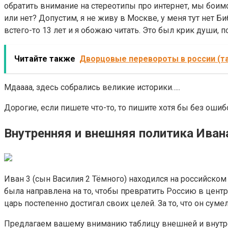
обратить внимание на стереотипы про интернет, мы боимся
или нет? Допустим, я не живу в Москве, у меня тут нет Би
встего-то 13 лет и я обожаю читать. Это был крик души, п
Читайте также
Дворцовые перевороты в россии (т
Мдаааа, здесь собрались великие историки…..
Дорогие, если пишете что-то, то пишите хотя бы без ошиб
Внутренняя и внешняя политика Ивана
Иван 3 (сын Василия 2 Тёмного) находился на российском
была направлена на то, чтобы превратить Россию в цен
царь постепенно достигал своих целей. За то, что он сум
Предлагаем вашему вниманию таблицу внешней и внутре