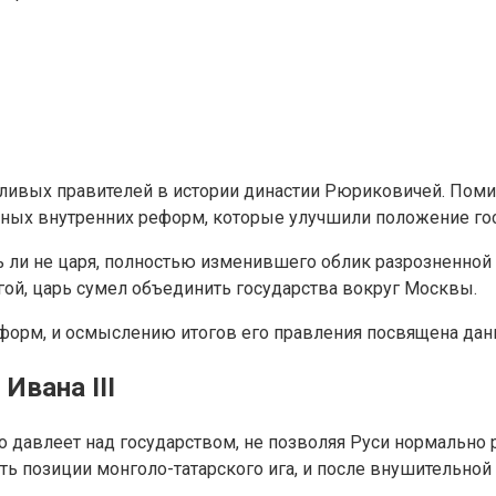
орливых правителей в истории династии Рюриковичей. Пом
жных внутренних реформ, которые улучшили положение гос
ь ли не царя, полностью изменившего облик разрозненной 
гой, царь сумел объединить государства вокруг Москвы.
реформ, и осмыслению итогов его правления посвящена данн
Ивана III
но давлеет над государством, не позволяя Руси нормально 
ь позиции монголо-татарского ига, и после внушительной