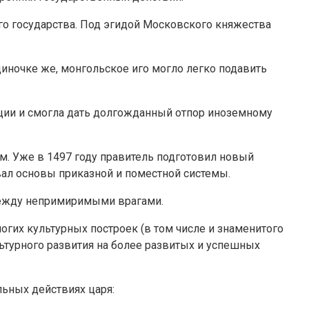
го государства. Под эгидой Московского княжества
диночке же, монгольское иго могло легко подавить
иции и смогла дать долгожданный отпор иноземному
м. Уже в 1497 году правитель подготовил новый
вал основы приказной и поместной системы.
между непримиримыми врагами.
огих культурных построек (в том числе и знаменитого
льтурного развития на более развитых и успешных
ьных действиях царя: