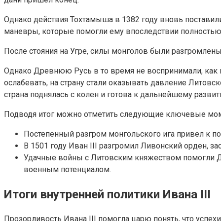
Однако действия Тохтамыша в 1382 году вновь поставили
маневры, которые помогли ему впоследствии полностью 
После стояния на Угре, силы монголов были разгромлены,
Однако Древнюю Русь в то время не воспринимали, как 
ослабевать, на страну стали оказывать давление Литовск
страна поднялась с колен и готова к дальнейшему развит
Подводя итог можно отметить следующие ключевые моме
Постепенный разгром монгольского ига привел к по
В 1501 году Иван III разгромил Ливонский орден, з
Удачные войны с Литовским княжеством помогли Дре
военным потенциалом.
Итоги внутренней политики Ивана III
Прозорливость Ивана III помогла царю понять, что успе