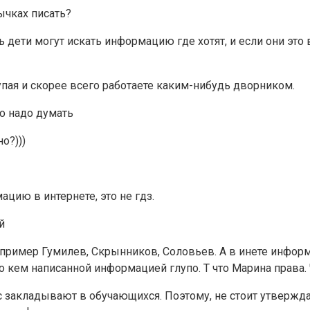
ычках писать?
ь дети могут искать информацию где хотят, и если они это 
лупая и скорее всего работаете каким-нибудь дворником.
ло надо думать
о?)))
ацию в интернете, это не гдз.
й
пример Гумилев, Скрынников, Соловьев. А в инете информа
но кем написанной информацией глупо. Т что Марина права. 
с закладывают в обучающихся. Поэтому, не стоит утвержд