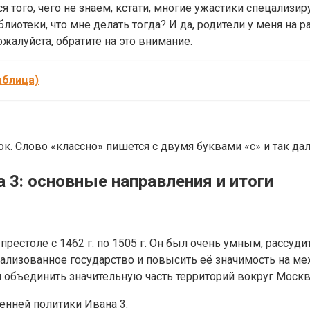
 того, чего не знаем, кстати, многие ужастики спецализир
блиотеки, что мне делать тогда? И да, родители у меня на р
ожалуйста, обратите на это внимание.
аблица)
ок. Слово «классно» пишется с двумя буквами «с» и так дал
 3: основные направления и итоги
 престоле с 1462 г. по 1505 г. Он был очень умным, рассу
трализованное государство и повысить её значимость на 
ел объединить значительную часть территорий вокруг Москв
нней политики Ивана 3.