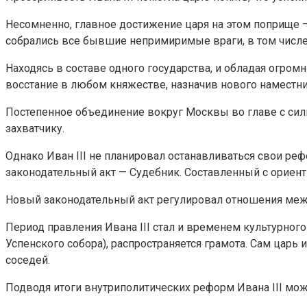
Несомненно, главное достижение царя на этом поприще 
собрались все бывшие непримиримые враги, в том числе
Находясь в составе одного государства, и обладая огро
восстание в любом княжестве, назначив нового наместни
Постепенное объединение вокруг Москвы во главе с сил
захватчику.
Однако Иван III не планировал останавливаться свои ре
законодательный акт — Судебник. Составленный с ориен
Новый законодательный акт регулировал отношения ме
Период правления Ивана III стал и временем культурного
Успенского собора), распространяется грамота. Сам царь
соседей.
Подводя итоги внутриполитических реформ Ивана III мо