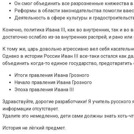
Он смог объединить все разрозненные княжества в 
Реформы в области законодательства помогли вве
Деятельность в сфере культуры и градостроительс
Конечно, политика Ивана III, как во внутренних, так и 
достаточно ослабло из-за внутренних распрей, и рано ил
К тому же, царь довольно агрессивно вел себя касатель
Однако в истории России Иван III все-таки остался как д
объединить когда-то единое государство, предотвратить
Итоги правления Ивана Грозного
Начало правления Ивана Грозного
Эпоха правления Ивана III
Здравствуйте, дорогие разработчики! Я учитель русского
информации отсутствует.
Удалите это немедленно, дети сами должны знать хоть-что
История не лёгкий предмет.