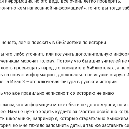
ная информация, но это ведь все очень легко проверить.
епонятно кем написанной информацией», то что вы тогда за
нечего, легче поискать в библиотеки по истории.
бы что-либо уточнить или получить дополнительную инфор
ченикам морочат голову. Потому что бывших учителей не бы
ость просвещать народ ,то посидите в библиотеках , а не от
 на новую информацию , досконально не изучив старую. А 
. а Иван 3 —это ключевая фигура в русской истории .
ь что все правильно написано т.к я историю не знаю
огласна, что информация может быть не достоверной, но и в
ее. Нам не нужно ходить куда-то за газетой, особенно когда
сть школьники, например я, которые старательно выискива
тория, но мне тяжело запомнить даты, а так же заставить се