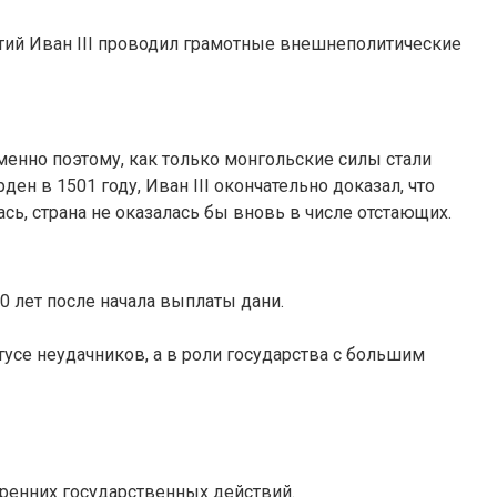
летий Иван III проводил грамотные внешнеполитические
енно поэтому, как только монгольские силы стали
н в 1501 году, Иван III окончательно доказал, что
ь, страна не оказалась бы вновь в числе отстающих.
0 лет после начала выплаты дани.
усе неудачников, а в роли государства с большим
тренних государственных действий.