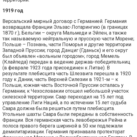
1919 год
Версальский мирный договор с Германией. Германия
возвращала Франции Эльзас-Лотарингию (в границах
1870 г.); Бельгии – округа Мальмеди и Эйпен, а также
так называемую нейтральную и прусскую части Морене;
Польше – Познань, части Поморья и другие территории
Западной Пруссии; город Данциг (Гданьск) и его округ
был объявлен «вольным городом»; город Мемель
(Клайпеда) передан в ведение держав-победительниц
(в феврале 1923 года присоединен к Литве). В
результате плебисцита часть Шлезвига перешла в 1920
году к Дании, часть Верхней Силезии в 1921-м – к
Польше, южная часть Восточной Пруссии осталась у
Германии; к Чехословакии отошел небольшой участок
силезской территории. Саар переходил на 15 лет под
управление Лиги Наций, а по истечении 15 лет судьба
Саара должна была решиться путем плебисцита.
Угольные шахты Саара были переданы в собственность
Франции. Вся германская часть левобережья Рейна и
полоса правого берега шириной в 50 км подлежали
демилитаризации. Германия признавала протекторат