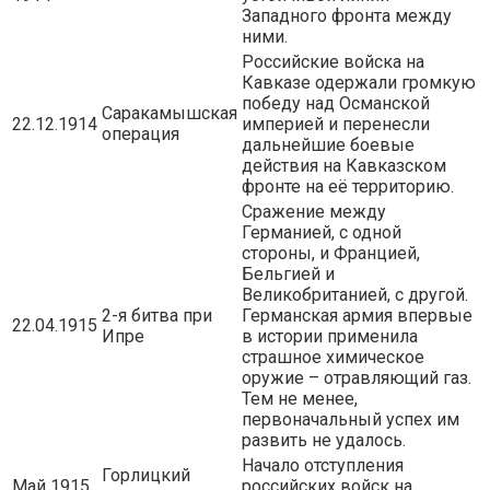
Западного фронта между
ними.
Российские войска на
Кавказе одержали громкую
победу над Османской
Саракамышская
22.12.1914
империей и перенесли
операция
дальнейшие боевые
действия на Кавказском
фронте на её территорию.
Сражение между
Германией, с одной
стороны, и Францией,
Бельгией и
Великобританией, с другой.
2-я битва при
Германская армия впервые
22.04.1915
Ипре
в истории применила
страшное химическое
оружие – отравляющий газ.
Тем не менее,
первоначальный успех им
развить не удалось.
Начало отступления
Горлицкий
Май 1915
российских войск на