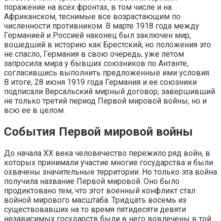
поражение на всех фронтах, в том числе и на
Африканском, теснимые все возрастающим по
численности противником. В марте 1918 года между
Германией и Россией наконец был заключен мир,
вошедший в историю как Брестский, но положения это
не спасло, Германия в свою очередь, уже летом
запросила мира у бывших союзников по Антанте,
согласившись выполнить предложенные ими условия.
В итоге, 28 июня 1919 года Германия и ее союзники
подписали Версальский мирный договор, завершивший
не только третий период Первой мировой войны, но и
всю ее в целом.
События Первой мировой войны
До начала XX века человечество пережило ряд войн, в
которых принимали участие многие государства и были
охвачены значительные территории. Но только эта война
получила название Первой мировой. Оно было
продиктовано тем, что этот военный конфликт стал
войной мирового масштаба. Тридцать восемь из
существовавших на то время пятидесяти девяти
независимых государств были в него вовлечены в той