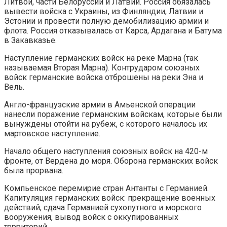
Литвой, части Белоруссии и Латвии. Россия обязалась
вывести войска с Украины, из Финляндии, Латвии и
Эстонии и провести полную демобилизацию армии и
флота. Россия отказывалась от Карса, Ардагана и Батума
в Закавказье.
Наступление германских войск на реке Марна (так
называемая Вторая Марна). Контрударом союзных
войск германские войска отброшены на реки Эна и
Вель.
Англо-французские армии в Амьенской операции
нанесли поражение германским войскам, которые были
вынуждены отойти на рубеж, с которого началось их
мартовское наступление.
Начало общего наступления союзных войск на 420-м
фронте, от Вердена до моря. Оборона германских войск
была прорвана.
Компьенское перемирие стран Антанты с Германией.
Капитуляция германских войск: прекращение военных
действий, сдача Германией сухопутного и морского
вооружения, вывод войск с оккупированных
территорий.