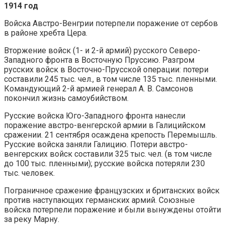
1914 год
Войска Австро-Венгрии потерпели поражение от сербов
в районе хребта Цера.
Вторжение войск (1- и 2-й армий) русского Северо-
Западного фронта в Восточную Пруссию. Разгром
русских войск в Восточно-Прусской операции: потери
составили 245 тыс. чел., в том числе 135 тыс. пленными.
Командующий 2-й армией генерал А. В. Самсонов
покончил жизнь самоубийством.
Русские войска Юго-Западного фронта нанесли
поражение австро-венгерской армии в Галицийском
сражении. 21 сентября осаждена крепость Перемышль.
Русские войска заняли Галицию. Потери австро-
венгерских войск составили 325 тыс. чел. (в том числе
до 100 тыс. пленными); русские войска потеряли 230
тыс. человек.
Пограничное сражение французских и британских войск
против наступающих германских армий. Союзные
войска потерпели поражение и были вынуждены отойти
за реку Марну.