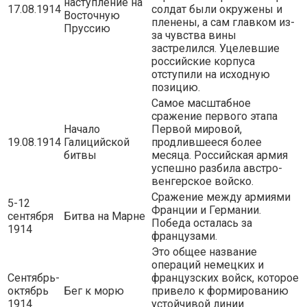
наступление на
17.08.1914
солдат были окружены и
Восточную
пленены, а сам главком из-
Пруссию
за чувства вины
застрелился. Уцелевшие
российские корпуса
отступили на исходную
позицию.
Самое масштабное
сражение первого этапа
Начало
Первой мировой,
19.08.1914
Галицийской
продлившееся более
битвы
месяца. Российская армия
успешно разбила австро-
венгерское войско.
Сражение между армиями
5-12
Франции и Германии.
сентября
Битва на Марне
Победа осталась за
1914
французами.
Это общее название
операций немецких и
Сентябрь-
французских войск, которое
октябрь
Бег к морю
привело к формированию
1914
устойчивой линии