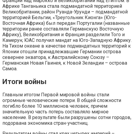
Франции над Марокко и Великобритании над Египтом. В
Африке Танганьика стала подмандатной территорией
Великобритании, район Руанда-Урунди – подмандатной
территорией Бельгии, «Треугольник Кионга» (Юго-
Восточная Африка) был передан Португалии (названные
территории ранее составляли Германскую Восточную
Африку), Великобритания и Франция разделили Того и
Камерун; ЮАС получил мандат на Юго-Западную Африку.
На Тихом океане в качестве подмандатных территорий к
Японии отошли принадлежавшие Германии острова
севернее экватора, к Австралийскому Союзу –
Германская Новая Гвинея, к Новой Зеландии – острова
Самоа.
Итоги войны
Главным итогом Первой мировой войны стали
огромные челове­ческие потери. В общей сложности
погибло более 10 миллионов человек, причем
значительную часть потерь составляло мирное
население. В результате были разрушены сотни городов,
подорвана экономика стран-участниц.
Результатом войны стал крах четырех империй –