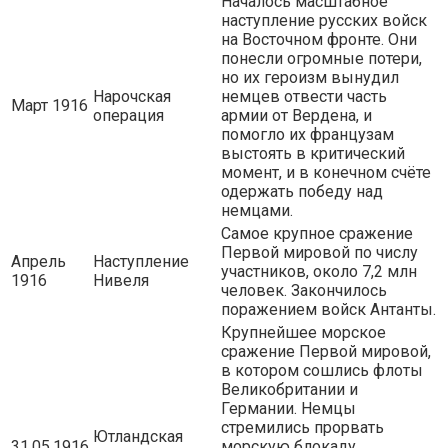
Началось масштабное
наступление русских войск
на Восточном фронте. Они
понесли огромные потери,
но их героизм вынудил
Нарочская
немцев отвести часть
Март 1916
операция
армии от Вердена, и
помогло их французам
выстоять в критический
момент, и в конечном счёте
одержать победу над
немцами.
Самое крупное сражение
Первой мировой по числу
Апрель
Наступление
участников, около 7,2 млн
1916
Нивеля
человек. Закончилось
поражением войск Антанты.
Крупнейшее морское
сражение Первой мировой,
в котором сошлись флоты
Великобритании и
Германии. Немцы
стремились прорвать
Ютландская
31.05.1916
морскую блокаду,