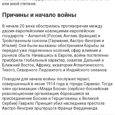
или иной степени.
Причины и начало войны
В начале 20 века обострились противоречия между
двумя европейскими коалициями европейских
государств – Антантой (Россия, Англия, Франция) и
Тройственным союзом (Германия, Австро-Венгрия и
Италия). Они были вызваны обострением борьбы за
передел уже поделенных колоний, сфер влияния и
рынков сбыта. Начавшись в Европе, война постепенно
приобрела глобальный характер, охватив Дальний и
Ближний Восток, Африку, акватории Атлантического,
Тихого, Северного Ледовитого и Индийского океанов.
Поводом для начала войны послужил теракт,
совершенный в июне 1914 года в городе Сараево. Тогда
член организации «Млада Босна» (сербско-боснийская
революционная организация, боровшаяся за
присоединение Боснии и Герцеговины к Великой
Сербии) Гаврило Принцип убил наследника престола
Австро-Венгрии эрцгерцога Франца Фердинанда.