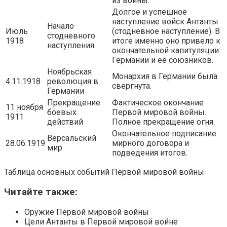
из войны.
Долгое и успешное
наступление войск Антанты
Начало
Июль
(стодневное наступление). В
стодневного
1918
итоге именно оно привело к
наступления
окончательной капитуляции
Германии и её союзников.
Ноябрьская
Монархия в Германии была
4.11.1918
революция в
свергнута.
Германии
Прекращение
Фактическое окончание
11 ноября
боевых
Первой мировой войны.
1911
действий
Полное прекращение огня.
Окончательное подписание
Версальский
28.06.1919
мирного договора и
мир
подведения итогов.
Таблица основных событий Первой мировой войны
Читайте также:
Оружие Первой мировой войны
Цели Антанты в Первой мировой войне