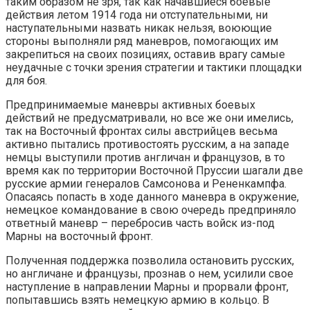
таким образом не зря, так как начавшиеся боевые
действия летом 1914 года ни отступательными, ни
наступательными назвать никак нельзя, воюющие
стороны выполняли ряд маневров, помогающих им
закрепиться на своих позициях, оставив врагу самые
неудачные с точки зрения стратегии и тактики площадки
для боя.
Предпринимаемые маневры активных боевых
действий не предусматривали, но все же они имелись,
так на Восточный фронтах силы австрийцев весьма
активно пытались противостоять русским, а на западе
немцы выступили против англичан и французов, в то
время как по территории Восточной Пруссии шагали две
русские армии генералов Самсонова и Рененкампфа.
Опасаясь попасть в ходе данного маневра в окружение,
немецкое командование в свою очередь предприняло
ответный маневр – перебросив часть войск из-под
Марны на восточный фронт.
Полученная поддержка позволила остановить русских,
но англичане и французы, прознав о нем, усилили свое
наступление в направлении Марны и прорвали фронт,
попытавшись взять немецкую армию в кольцо. В