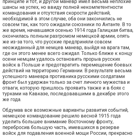
принципе и тот, и другой маневр имел весьма неплохие
шансы на успех, но ввиду полной некомпетентности
командования и отсутствия скорости действий,
необходимой в этом случае, оба они закончились не
совсем так, как того ожидали союзники по Антанте. В то
же время, начавшаяся осенью 1914 года Галицкая битва,
окончилась полным разгромом немецкой армии, опять
же из-за того, что русские предприняли совсем
неожиданный для немцев маневр, выйдя на врага там,
где он этого менее всего ожидал. Только ближе к концу
осени немцам удалось остановить прорыв русских
войск в Польше и предотвратить перемещение боевых
действий на территорию Германии. В результате весьма
успешного маневра противника русскими солдатами
фронт был удержан только за счет личного мужества и
отваги, которую пришлось проявить также и в боях с
турками на Кавказе, последовавшими в декабре этого
же года.
Обдумав все возможные варианты развития событий,
немецкое командование решило весной 1915 года
уделить большее внимание Восточному фронту,
перебросив большую часть, имевшихся в резерве
войск для подавления военной мощи России, прекрасно