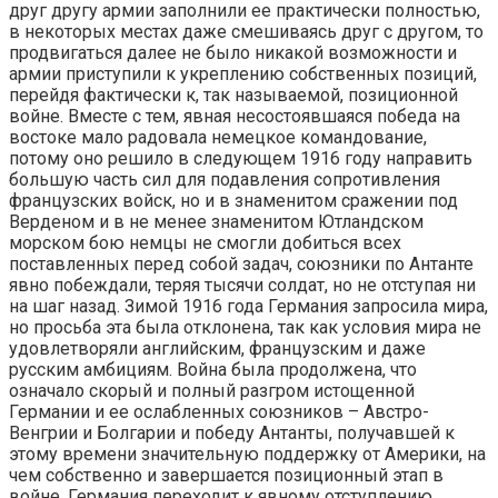
друг другу армии заполнили ее практически полностью,
в некоторых местах даже смешиваясь друг с другом, то
продвигаться далее не было никакой возможности и
армии приступили к укреплению собственных позиций,
перейдя фактически к, так называемой, позиционной
войне. Вместе с тем, явная несостоявшаяся победа на
востоке мало радовала немецкое командование,
потому оно решило в следующем 1916 году направить
большую часть сил для подавления сопротивления
французских войск, но и в знаменитом сражении под
Верденом и в не менее знаменитом Ютландском
морском бою немцы не смогли добиться всех
поставленных перед собой задач, союзники по Антанте
явно побеждали, теряя тысячи солдат, но не отступая ни
на шаг назад. Зимой 1916 года Германия запросила мира,
но просьба эта была отклонена, так как условия мира не
удовлетворяли английским, французским и даже
русским амбициям. Война была продолжена, что
означало скорый и полный разгром истощенной
Германии и ее ослабленных союзников – Австро-
Венгрии и Болгарии и победу Антанты, получавшей к
этому времени значительную поддержку от Америки, на
чем собственно и завершается позиционный этап в
войне, Германия переходит к явному отступлению.