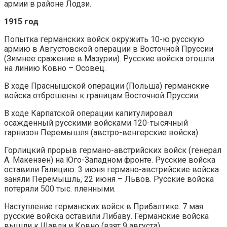
армии в районе Лодзи.
1915 год
Попытка германских войск окружить 10-ю русскую
армию в Августовской операции в Восточной Пруссии
(Зимнее сражение в Мазурии). Русские войска отошли
на линию Ковно – Осовец.
В ходе Праснышской операции (Польша) германские
войска отброшены к границам Восточной Пруссии.
В ходе Карпатской операции капитулировал
осажденный русскими войсками 120-тысячный
гарнизон Перемышля (австро-венгерские войска).
Горлицкий прорыв германо-австрийских войск (генерал
А. Макензен) на Юго-Западном фронте. Русские войска
оставили Галицию. 3 июня германо-австрийские войска
заняли Перемышль, 22 июня – Львов. Русские войска
потеряли 500 тыс. пленными.
Наступление германских войск в Прибалтике. 7 мая
русские войска оставили Либаву. Германские войска
вышли к Шавли и Ковно (взят 9 августа).