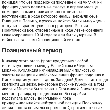
понимая, что без поддержки последней, ни Англия, ни
Франция долго воевать не смогут. в апреле месяце
немецкие армии стали активно готовиться к
наступлению, в ходе которого немцы вернули себе
Галицию и Польшу, а русские войска были вынуждены
отступить, враг вступил на территорию России.
Практически все, отвоеванные в ходе летне-осеннего
маневрирования 1914 года земли были утеряны. В
войне настал новый позиционный ее этап.
Позиционный период
К началу этого этапа фронт представлял собой
вытянутую линию между Балтийским и Черным
морями. Курляндия и Финляндия были полностью
заняты немецкими войсками, линия фронта подошла к
Риге, продвинувшись вдоль Западной Двины, вплоть до
крепости Двинска, некоторые русские губернии, в том
числе и Минская были заняты Германией. В некоторых
местах, граница, проходившая по Бессарабии,
подступала вплоть до Румынии, пока
придерживавшейся нейтральной позиции. Поскольку
линия фронта не имела неровностей, противостоящие