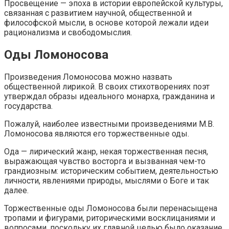
Просвещение — эпоха в истории европейской культуры,
связанная с развитием научной, общественной и
философской мысли, в основе которой лежали идеи
рационализма и свободомыслия.
Оды Ломоносова
Произведения Ломоносова можно назвать
общественной лирикой. В своих стихотворениях поэт
утверждал образы идеального монарха, гражданина и
государства.
Пожалуй, наиболее известными произведениями М.В.
Ломоносова являются его торжественные оды.
Ода — лирический жанр, некая торжественная песня,
выражающая чувство восторга и вызванная чем-то
грандиозным: историческим событием, деятельностью
личности, явлениями природы, мыслями о Боге и так
далее.
Торжественные оды Ломоносова были перенасыщена
тропами и фигурами, риторическими восклицаниями и
вопросами, поскольку их главной целью было оказание