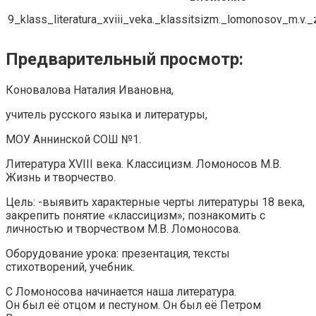
9_klass_literatura_xviii_veka._klassitsizm._lomonosov_m.v._z
Предварительный просмотр:
Коновалова Наталия Ивановна,
учитель русского языка и литературы,
МОУ Аннинской СОШ №1.
Литература XVIII века. Классицизм. Ломоносов М.В.
Жизнь и творчество.
Цель: -выявить характерные черты литературы 18 века,
закрепить понятие «классицизм»; познакомить с
личностью и творчеством М.В. Ломоносова.
Оборудование урока: презентация, тексты
стихотворений, учебник.
С Ломоносова начинается наша литература.
Он был её отцом и пестуном. Он был её Петром