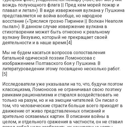
вождь полунощного флага || Пред кем морей пожар и
плавал и летал»). В виде извержения вулкана у Пушкина
представляется не война вообще, но народное
восстание («Тряслися грозно Пиринеи || Волкан Неаполя
пылал»). В данном случае извержение вулкана в
стихотворении может быть отнесено к реальному
вулкану Везувию, который не прекращает своей
деятельности и в наше время.[4]
Мы не будем касаться вопросов сопоставления
батальной одической поэзии Ломоносова с
изображением Полтавского боя у Пушкина. В
литературоведении этому посвящено несколько работ.
[5]
Исследователи уже указывали на то, что, будучи поэтом
классицизма, Ломоносов не ограничивал свою поэтику
рамками рационализма и старался воздействовать не
только на разум, но и на эмоции читателей. Он писал о
том, что человеческие страсти больше всего приходят в
движение от живо представленных описаний и
зрительно осязаемых картин. В описании войны в
целом, и отдельного сражения в частности, он не ставил