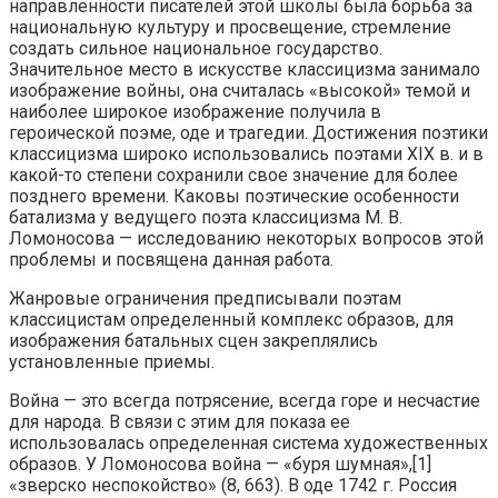
направленности писателей этой школы была борьба за
национальную культуру и просвещение, стремление
создать сильное национальное государство.
Значительное место в искусстве классицизма занимало
изображение войны, она считалась «высокой» темой и
наиболее широкое изображение получила в
героической поэме, оде и трагедии. Достижения поэтики
классицизма широко использовались поэтами XIX в. и в
какой-то степени сохранили свое значение для более
позднего времени. Каковы поэтические особенности
батализма у ведущего поэта классицизма М. В.
Ломоносова — исследованию некоторых вопросов этой
проблемы и посвящена данная работа.
Жанровые ограничения предписывали поэтам
классицистам определенный комплекс образов, для
изображения батальных сцен закреплялись
установленные приемы.
Война — это всегда потрясение, всегда горе и несчастие
для народа. В связи с этим для показа ее
использовалась определенная система художественных
образов. У Ломоносова война — «буря шумная»,[1]
«зверско неспокойство» (8, 663). В оде 1742 г. Россия