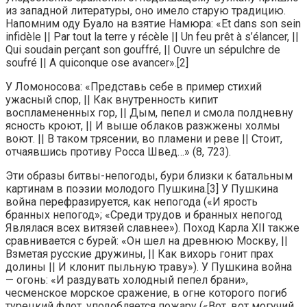
из западной литературы, оно имело старую традицию.
Напомним оду Буало на взятие Намюра: «Et dans son sein
infidèle || Par tout la terre y récèle || Un feu prêt à s’élancer, ||
Qui soudain perçant son gouffré, || Ouvre un sépulchre de
soufré || A quiconque ose avancer».[2]
У Ломоносова: «Представь себе в пример стихий
ужасный спор, || Как внутренность кипит
воспламененных гор, || Дым, пепел и смола полдневну
ясность кроют, || И выше облаков разжжены холмы
воют. || В таком трясении, во пламени и реве || Стоит,
отчаявшись противу Росса Швед…» (8, 723).
Эти образы битвы-непогоды, бури близки к батальным
картинам в поэзии молодого Пушкина.[3] У Пушкина
война перефразируется, как непогода («И ярость
бранных непогод»; «Среди трудов и бранных непогод
Являлася всех витязей славнее»). Поход Карла XII также
сравнивается с бурей: «Он шел на древнюю Москву, ||
Взметая русские дружины, || Как вихорь гонит прах
долины || И клонит пыльную траву»). У Пушкина война
— огонь: «И раздувать холодный пепел брани»,
чесменское морское сражение, в огне которого погиб
турецкий флот, уподобляется пожару («Вот, вот могучий