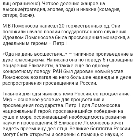
лиц ограничено). Четкое деление жанров на
высокие(трагедия, эпопея, ода) и низкие (комедия,
сатира, басня).
М.В.Ломоносов написал 20 торжественных од. Они
положили начало поэзии государственного служения.
Идеалом Ломоносова была просвещенная монархия, а
идеальным героем – Петр Ӏ.
«Ода на день восшествия…» – типичное произведение в
духе классицизма. Написана она по поводу 5 годовщины
воцарения Елизаветы, а также еще по одному
конкретному поводу: РАН был дарован новый устав.
Ломоносов возлагал на него большие надежды в деле
распространения просвещения в России.
Главной для оды явилась тема России, ее процветание.
Мир – основное условие для процветания и
просвещения государства. Петр 1 для Ломоносова
национальный герой, прославившийся победами на
суше и море, осознававший необходимость развития
науки и просвещения. В Елизавете Ломоносов хочет
видеть преемницу дел отца. Великие богатства России
могут быть открыты и освоены с помощью науки, к