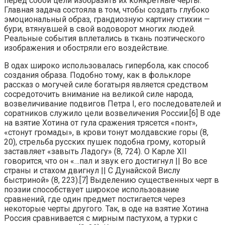
перед собой цели изобразить их конкретные черты.
Главная задача состояла в том, чтобы создать глубоко
эмоциональный образ, грандиозную картину стихии —
бури, втянувшей в свой водоворот многих людей.
Реальные события вплетались в ткань поэтического
изображения и обостряли его воздействие.
В одах широко использовалась гипербола, как способ
создания образа. Подобно тому, как в фольклоре
рассказ о могучей силе богатыря является средством
сосредоточить внимание на великой силе народа,
возвеличивание подвигов Петра I, его последователей и
соратников служило цели возвеличения России.[6] В оде
на взятие Хотина от гула сражения трясется «понт»,
«стонут громады», в крови тонут молдавские горы (8,
20), стрельба русских пушек подобна грому, который
заставляет «завыть Ладогу» (8, 724). О Карле XII
говорится, что он «…пал и звук его достигнул || Во все
страны и стахом двигнул || С Дунайской Вислу
быстриной» (8, 223).[7] Выделению существенных черт в
поэзии способствует широкое использование
сравнений, где один предмет постигается через
некоторые черты другого. Так, в оде на взятие Хотина
Россия сравнивается с мирным пастухом, а турки с