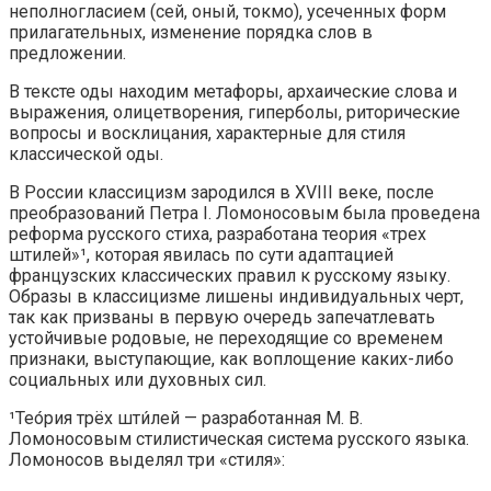
неполногласием (сей, оный, токмо), усеченных форм
прилагательных, изменение порядка слов в
предложении.
В тексте оды находим метафоры, архаические слова и
выражения, олицетворения, гиперболы, риторические
вопросы и восклицания, характерные для стиля
классической оды.
В России классицизм зародился в XVIII веке, после
преобразований Петра I. Ломоносовым была проведена
реформа русского стиха, разработана теория «трех
штилей»¹, которая явилась по сути адаптацией
французских классических правил к русскому языку.
Образы в классицизме лишены индивидуальных черт,
так как призваны в первую очередь запечатлевать
устойчивые родовые, не переходящие со временем
признаки, выступающие, как воплощение каких-либо
социальных или духовных сил.
¹Тео́рия трёх шти́лей — разработанная М. В.
Ломоносовым стилистическая система русского языка.
Ломоносов выделял три «стиля»: