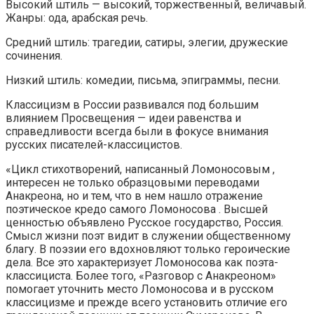
Высокий штиль — высокий, торжественный, величавый.
Жанры: ода, арабская речь.
Средний штиль: трагедии, сатиры, элегии, дружеские
сочинения.
Низкий штиль: комедии, письма, эпиграммы, песни.
Классицизм в России развивался под большим
влиянием Просвещения — идеи равенства и
справедливости всегда были в фокусе внимания
русских писателей-классицистов.
«Цикл стихотворений, написанный Ломоносовым ,
интересен не только образцовыми переводами
Анакреона, но и тем, что в нем нашло отражение
поэтическое кредо самого Ломоносова . Высшей
ценностью объявлено Русское государство, Россия.
Смысл жизни поэт видит в служении общественному
благу. В поэзии его вдохновляют только героические
дела. Все это характеризует Ломоносова как поэта-
классициста. Более того, «Разговор с Анакреоном»
помогает уточнить место Ломоносова и в русском
классицизме и прежде всего установить отличие его