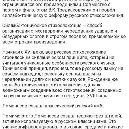
ограничивался его произведениями. Совместно с
поэтом и филологом В.К. Тредиаковским он провёл
силлабо-тоническую реформу русского стихосложения.
Силлабо-тоническое стихосложение — способ
организации стихотворения; чередование ударных и
безударных слогов в строгом порядке, применяемом ко
всем строкам произведения.
Начиная с XVI века, всё русское стихосложение
строилось на силлабическом принципе, который не
учитывал уникальные особенности русского языка.
Тонический принцип, впрочем, тоже русскому языку не
совсем подходил, поскольку основывался на
чередовании долгих и кратких звуков. Рождение же
силлабо-тонического стихосложения сделало
возможным создание всех стихотворений, созданных
на русском языке начиная с середины XVIII века.
Ломоносов создал классический русский ямб.
Помимо этого Ломоносов создал теорию трёх штилей,
активно используемую в русском классицизме. Это
учение дифференцировало высокие, средние и низкие