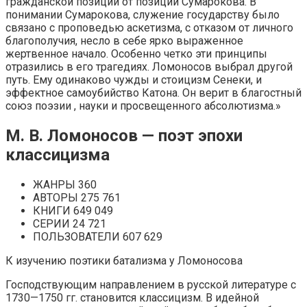
гражданской позиции от позиции Сумарокова. В
понимании Сумарокова, служение государству было
связано с проповедью аскетизма, с отказом от личного
благополучия, несло в себе ярко выраженное
жертвенное начало. Особенно четко эти принципы
отразились в его трагедиях. Ломоносов выбрал другой
путь. Ему одинаково чужды и стоицизм Сенеки, и
эффектное самоубийство Катона. Он верит в благостный
союз поэзии , науки и просвещенного абсолютизма.»
М. В. Ломоносов — поэт эпохи
классицизма
ЖАНРЫ 360
АВТОРЫ 275 761
КНИГИ 649 049
СЕРИИ 24 721
ПОЛЬЗОВАТЕЛИ 607 629
К изучению поэтики батализма у Ломоносова
Господствующим направлением в русской литературе с
1730—1750 гг. становится классицизм. В идейной