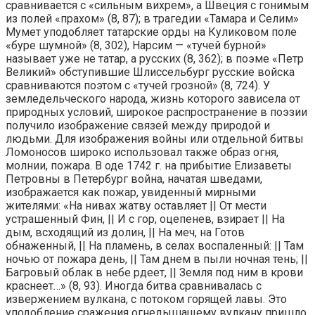
сравнивается с «сильным вихрем», а Швеция с гонимым
из полей «прахом» (8, 87); в трагедии «Тамара и Селим»
Мумет уподобляет татарские орды на Куликовом поле
«буре шумной» (8, 302), Нарсим — «тучей бурной»
называет уже не татар, а русских (8, 362); в поэме «Петр
Великий» обступившие Шлиссельбург русские войска
сравниваются поэтом с «тучей грозной» (8, 724). У
земледельческого народа, жизнь которого зависела от
природных условий, широкое распространение в поэзии
получило изображение связей между природой и
людьми. Для изображения войны или отдельной битвы
Ломоносов широко использовал также образ огня,
молнии, пожара. В оде 1742 г. на прибытие Елизаветы
Петровны в Петербург война, начатая шведами,
изображается как пожар, увиденный мирными
жителями: «На нивах жатву оставляет || От мести
устрашенный Фин, || И с гор, оцепенев, взирает || На
дым, всходящий из долин, || На меч, на Готов
обнаженный, || На пламень, в селах воспаленный: || Там
ночью от пожара день, || Там днем в пыли ночная тень; ||
Багровый облак в небе рдеет, || Земля под ним в крови
краснеет…» (8, 93). Иногда битва сравнивалась с
извержением вулкана, с потоком горящей лавы. Это
уподобление сражения огнедышащему вулкану пришло