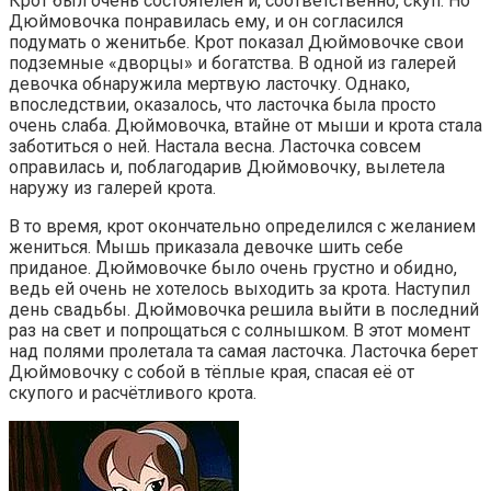
Крот был очень состоятелен и, соответственно, скуп. Но
Дюймовочка понравилась ему, и он согласился
подумать о женитьбе. Крот показал Дюймовочке свои
подземные «дворцы» и богатства. В одной из галерей
девочка обнаружила мертвую ласточку. Однако,
впоследствии, оказалось, что ласточка была просто
очень слаба. Дюймовочка, втайне от мыши и крота стала
заботиться о ней. Настала весна. Ласточка совсем
оправилась и, поблагодарив Дюймовочку, вылетела
наружу из галерей крота.
В то время, крот окончательно определился с желанием
жениться. Мышь приказала девочке шить себе
приданое. Дюймовочке было очень грустно и обидно,
ведь ей очень не хотелось выходить за крота. Наступил
день свадьбы. Дюймовочка решила выйти в последний
раз на свет и попрощаться с солнышком. В этот момент
над полями пролетала та самая ласточка. Ласточка берет
Дюймовочку с собой в тёплые края, спасая её от
скупого и расчётливого крота.