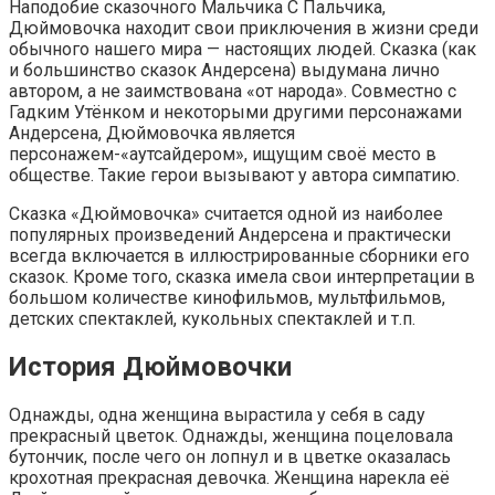
Наподобие сказочного Мальчика С Пальчика,
Дюймовочка находит свои приключения в жизни среди
обычного нашего мира — настоящих людей. Сказка (как
и большинство сказок Андерсена) выдумана лично
автором, а не заимствована «от народа». Совместно с
Гадким Утёнком и некоторыми другими персонажами
Андерсена, Дюймовочка является
персонажем-«аутсайдером», ищущим своё место в
обществе. Такие герои вызывают у автора симпатию.
Сказка «Дюймовочка» считается одной из наиболее
популярных произведений Андерсена и практически
всегда включается в иллюстрированные сборники его
сказок. Кроме того, сказка имела свои интерпретации в
большом количестве кинофильмов, мультфильмов,
детских спектаклей, кукольных спектаклей и т.п.
История Дюймовочки
Однажды, одна женщина вырастила у себя в саду
прекрасный цветок. Однажды, женщина поцеловала
бутончик, после чего он лопнул и в цветке оказалась
крохотная прекрасная девочка. Женщина нарекла её