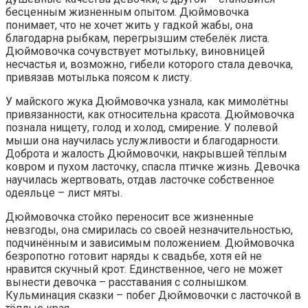
бесценным жизненным опытом. Дюймовочка
понимает, что не хочет жить у гадкой жабы, она
благодарна рыбкам, перегрызшим стебелёк листа.
Дюймовочка сочувствует мотыльку, виновницей
несчастья и, возможно, гибели которого стала девочка,
привязав мотылька поясом к листу.
У майского жука Дюймовочка узнала, как мимолётны
привязанности, как относительна красота. Дюймовочка
познала нищету, голод и холод, смирение. У полевой
мыши она научилась услужливости и благодарности.
Доброта и жалость Дюймовочки, накрывшей тёплым
ковром и пухом ласточку, спасла птичке жизнь. Девочка
научилась жертвовать, отдав ласточке собственное
одеяльце – лист мяты.
Дюймовочка стойко переносит все жизненные
невзгоды, она смирилась со своей незначительностью,
подчинённым и зависимым положением. Дюймовочка
безропотно готовит наряды к свадьбе, хотя ей не
нравится скучный крот. Единственное, чего не может
вынести девочка – расставания с солнышком.
Кульминация сказки – побег Дюймовочки с ласточкой в