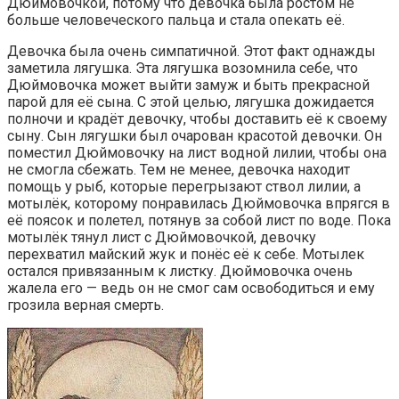
Дюймовочкой, потому что девочка была ростом не
больше человеческого пальца и стала опекать её.
Девочка была очень симпатичной. Этот факт однажды
заметила лягушка. Эта лягушка возомнила себе, что
Дюймовочка может выйти замуж и быть прекрасной
парой для её сына. С этой целью, лягушка дожидается
полночи и крадёт девочку, чтобы доставить её к своему
сыну. Сын лягушки был очарован красотой девочки. Он
поместил Дюймовочку на лист водной лилии, чтобы она
не смогла сбежать. Тем не менее, девочка находит
помощь у рыб, которые перегрызают ствол лилии, а
мотылёк, которому понравилась Дюймовочка впрягся в
её поясок и полетел, потянув за собой лист по воде. Пока
мотылёк тянул лист с Дюймовочкой, девочку
перехватил майский жук и понёс её к себе. Мотылек
остался привязанным к листку. Дюймовочка очень
жалела его — ведь он не смог сам освободиться и ему
грозила верная смерть.