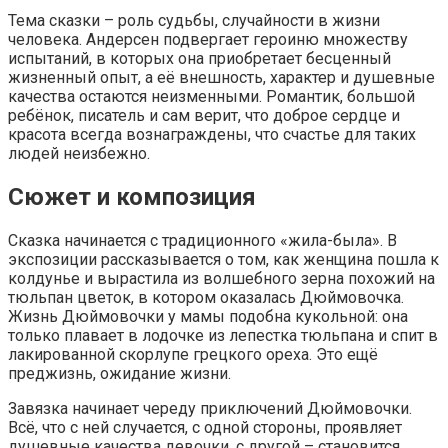
Тема сказки – роль судьбы, случайности в жизни
человека. Андерсен подвергает героиню множеству
испытаний, в которых она приобретает бесценный
жизненный опыт, а её внешность, характер и душевные
качества остаются неизменными. Романтик, большой
ребёнок, писатель и сам верит, что доброе сердце и
красота всегда вознаграждены, что счастье для таких
людей неизбежно.
Сюжет и композиция
Сказка начинается с традиционного «жила-была». В
экспозиции рассказывается о том, как женщина пошла к
колдунье и вырастила из волшебного зерна похожий на
тюльпан цветок, в котором оказалась Дюймовочка.
Жизнь Дюймовочки у мамы подобна кукольной: она
только плавает в лодочке из лепестка тюльпана и спит в
лакированной скорлупе грецкого ореха. Это ещё
преджизнь, ожидание жизни.
Завязка начинает череду приключений Дюймовочки.
Всё, что с ней случается, с одной стороны, проявляет
душевные качества девочки, с другой – становится