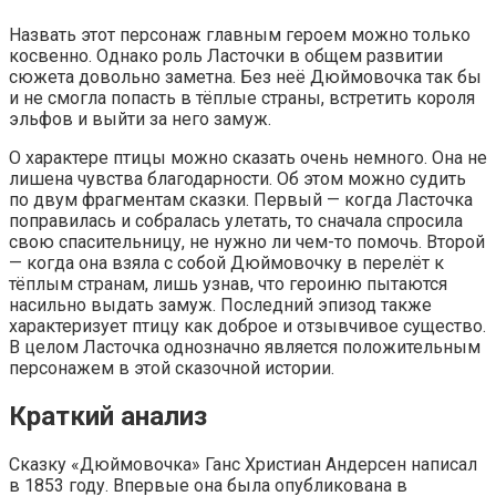
Назвать этот персонаж главным героем можно только
косвенно. Однако роль Ласточки в общем развитии
сюжета довольно заметна. Без неё Дюймовочка так бы
и не смогла попасть в тёплые страны, встретить короля
эльфов и выйти за него замуж.
О характере птицы можно сказать очень немного. Она не
лишена чувства благодарности. Об этом можно судить
по двум фрагментам сказки. Первый — когда Ласточка
поправилась и собралась улетать, то сначала спросила
свою спасительницу, не нужно ли чем-то помочь. Второй
— когда она взяла с собой Дюймовочку в перелёт к
тёплым странам, лишь узнав, что героиню пытаются
насильно выдать замуж. Последний эпизод также
характеризует птицу как доброе и отзывчивое существо.
В целом Ласточка однозначно является положительным
персонажем в этой сказочной истории.
Краткий анализ
Сказку «Дюймовочка» Ганс Христиан Андерсен написал
в 1853 году. Впервые она была опубликована в