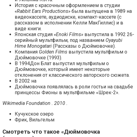
История с красочным оформлением в студии
«Rabbit Ears Productions»
была выпущена в 1989 на
видеокассете, аудиодиске, компакт-кассете (с
рассказом в исполнении Келли МакГиллис) и в
виде книги.
Японская студия
«Enoki Films»
выпустила в 1992 26-
серийный мультфильм, под названием
Oyayubi
Hime Monogatari
(Рассказы о Дюймовочке).
Компания
Golden Films
выпустила мультфильм о
Дюймовочке (1993).
В 1994Дон Блат выпустил мультфильм о
Дюймовочке, который имеет некоторые
отклонения от классического авторского сюжета.
В 2002 на
Дюймовочка появлялась в роли гостьи на свадьбе
принцессы Фионы в мультфильме «Шрек-2».
Wikimedia Foundation . 2010 .
Кучукское озеро
Фрик, Вильгельм
Смотреть что такое «Дюймовочка