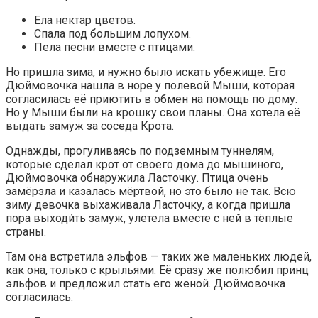
Ела нектар цветов.
Спала под большим лопухом.
Пела песни вместе с птицами.
Но пришла зима, и нужно было искать убежище. Его
Дюймовочка нашла в норе у полевой Мыши, которая
согласилась её приютить в обмен на помощь по дому.
Но у Мыши были на крошку свои планы. Она хотела её
выдать замуж за соседа Крота.
Однажды, прогуливаясь по подземным туннелям,
которые сделал крот от своего дома до мышиного,
Дюймовочка обнаружила Ласточку. Птица очень
замёрзла и казалась мёртвой, но это было не так. Всю
зиму девочка выхаживала Ласточку, а когда пришла
пора выходи́ть замуж, улетела вместе с ней в тёплые
страны.
Там она встретила эльфов — таких же маленьких людей,
как она, только с крыльями. Её сразу же полюбил принц
эльфов и предложил стать его женой. Дюймовочка
согласилась.