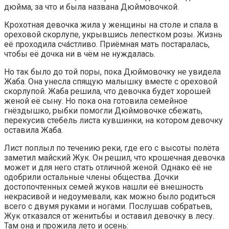
дюйма, за что и была названа Дюймовочкой.
Крохотная девочка жила у женщины на столе и спала в
ореховой скорлупе, укрывшись лепестком розы. Жизнь
её проходила сча́стливо. Приёмная мать постаралась,
чтобы её дочка ни в чём не нуждалась.
Но так было до той поры, пока Дюймовочку не увидела
Жаба. Она унесла спящую малышку вместе с ореховой
скорлупой. Жаба решила, что девочка будет хорошей
женой её сыну. Но пока она готовила семейное
гнёздышко, рыбки помогли Дюймовочке сбежать,
перекусив стебель листа кувшинки, на котором девочку
оставила Жаба.
Лист поплыл по течению реки, где его с высоты полёта
заметил майский Жук. Он решил, что крошечная девочка
может и для него стать отличной женой. Однако её не
одобрили остальные члены общества. Дочки
достопочтенных семей жуков нашли её внешность
некрасивой и недоумевали, как можно было родиться
всего с двумя руками и ногами. Послушав собратьев,
Жук отказался от женитьбы и оставил девочку в лесу.
Там она и прожила лето и осень: