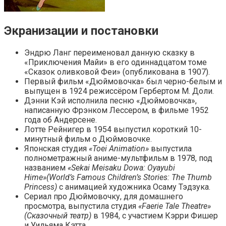
Экранизации и постановки
Эндрю Ланг переименовал данную сказку в
«Приключения Майи» в его одиннадцатом томе
«Сказок оливковой Феи» (опубликована в 1907).
Первый фильм «Дюймовочка» был черно-белым и
выпущен в 1924 режиссёром Гербертом M. Доли.
Дэнни Кэй исполнила песню «Дюймовочка»,
написанную Фрэнком Лессером, в фильме 1952
года об Андерсене.
Лотте Рейнигер в 1954 выпустил короткий 10-
минутный фильм о Дюймовочке.
Японская студия
«Toei Animation»
выпустила
полнометражный аниме-мультфильм в 1978, под
названием
«Sekai Meisaku Dowa: Oyayubi
Hime»
(World’s Famous Children’s Stories: The Thumb
Princess)
с анимацией художника Осаму Тэдзука.
Сериал про Дюймовочку, для домашнего
просмотра, выпустила студия
«Faerie Tale Theatre»
(Сказочный театр)
в 1984, с участием Кэрри Фишер
и Уильяма Кэтта.