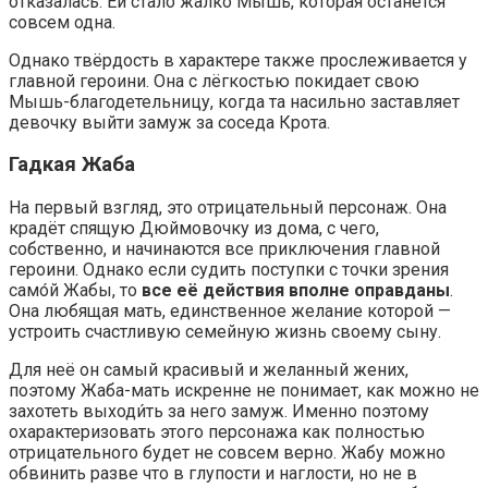
отказалась. Ей стало жалко Мышь, которая останется
совсем одна.
Однако твёрдость в характере также прослеживается у
главной героини. Она с лёгкостью покидает свою
Мышь-благодетельницу, когда та насильно заставляет
девочку выйти замуж за соседа Крота.
Гадкая Жаба
На первый взгляд, это отрицательный персонаж. Она
крадёт спящую Дюймовочку из дома, с чего,
собственно, и начинаются все приключения главной
героини. Однако если судить поступки с точки зрения
само́й Жабы, то
все её действия вполне оправданы
.
Она любящая мать, единственное желание которой —
устроить счастливую семейную жизнь своему сыну.
Для неё он самый красивый и желанный жених,
поэтому Жаба-мать искренне не понимает, как можно не
захотеть выходи́ть за него замуж. Именно поэтому
охарактеризовать этого персонажа как полностью
отрицательного будет не совсем верно. Жабу можно
обвинить разве что в глупости и наглости, но не в