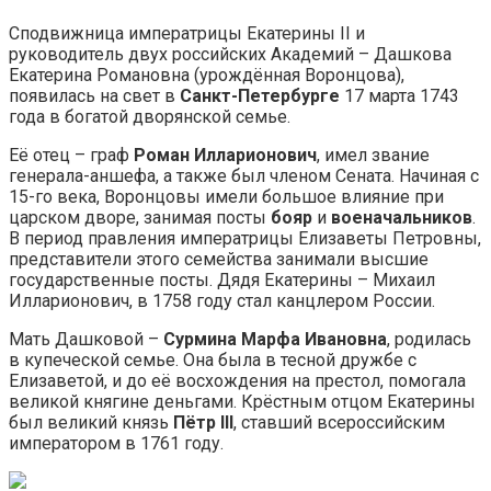
Сподвижница императрицы Екатерины II и
руководитель двух российских Академий – Дашкова
Екатерина Романовна (урождённая Воронцова),
появилась на свет в
Санкт-Петербурге
17 марта 1743
года в богатой дворянской семье.
Её отец – граф
Роман Илларионович
, имел звание
генерала-аншефа, а также был членом Сената. Начиная с
15-го века, Воронцовы имели большое влияние при
царском дворе, занимая посты
бояр
и
военачальников
.
В период правления императрицы Елизаветы Петровны,
представители этого семейства занимали высшие
государственные посты. Дядя Екатерины – Михаил
Илларионович, в 1758 году стал канцлером России.
Мать Дашковой –
Сурмина Марфа Ивановна
, родилась
в купеческой семье. Она была в тесной дружбе с
Елизаветой, и до её восхождения на престол, помогала
великой княгине деньгами. Крёстным отцом Екатерины
был великий князь
Пётр III
, ставший всероссийским
императором в 1761 году.