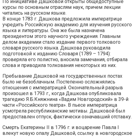
По инициативе Дашковой открыты общедоступные
курсы по основным отраслям наук, причем лекции
читались на русском языке.
В конце 1783 г. Дашкова предложила императрице
учредить Российскую академию для изучения русского
языка и литературы. Она же была назначена
президентом этого научного учреждения. Главным
делом академии стало издание первого толкового
словаря русского языка. Дашкова руководила
подготовкой к изданию Словаря (1789 – 1794):
проверяла его полистно, вносила замечания, отбирала
слова и приводила толкования некоторых из них.
Пребывание Дашковой на государственных постах
было не безоблачным. Постепенно осложнялись
отношения с императрицей. Окончательный разрыв
произошел в 1793 г., когда Дашкова опубликовала
трагедию Я.Б.Княжнина «Вадим Новгородский» в 39-й
части «Российского театра». В пьесе императрица
усмотрела республиканские мотивы. Дашковой был
предоставлен отпуск, фактически означавший отставку.
Смерть Екатерины II в 1796 г. и воцарение Павла I
влекут новую опалу Дашковой, ссылку в новгородское