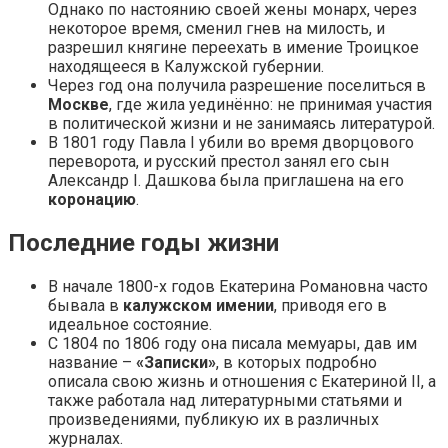
Однако по настоянию своей жены монарх, через
некоторое время, сменил гнев на милость, и
разрешил княгине переехать в имение Троицкое
находящееся в Калужской губернии.
Через год она получила разрешение поселиться в
Москве
, где жила уединённо: не принимая участия
в политической жизни и не занимаясь литературой.
В 1801 году Павла I убили во время дворцового
переворота, и русский престол занял его сын
Александр I. Дашкова была приглашена на его
коронацию
.
Последние годы жизни
В начале 1800-х годов Екатерина Романовна часто
бывала в
калужском имении
, приводя его в
идеальное состояние.
С 1804 по 1806 году она писала мемуары, дав им
название –
«Записки»
, в которых подробно
описала свою жизнь и отношения с Екатериной II, а
также работала над литературными статьями и
произведениями, публикую их в различных
журналах.