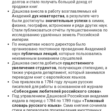
долгов и стало получать большой доход от
продажи книг.
Дашкова внесла в работу возглавляемых ей
Академий
дух новаторства
, в результате чего
были достигнуты
значительные успехи
в химии,
физике, географии, астрономии и ряде других наук.
Стали публиковаться отчёты путешественников по
исследованию удалённых земель Российской
империи.
По инициативе нового директора было
организовано постоянное проведение Академией
наук
публичных лекций
, которые пользовались
неизменным вниманием слушателей.
Дашкова смогла добиться
существенного
увеличения студентов
, получающих стипендию, а
также учредила департамент, который занимался
переводом книг с европейских языков.
Она привлекла в 1784 году лучших русских
писателей для работы в основанном ей журнале
«Собеседник любителей российского слова»
.
Под управлением Дашковой Российская академия
издала в период с 1784 по 1789 годы
«Толковый
словарь русского языка»
. Сама княгиня сочиняла
стихи и переводила произведения иностранных