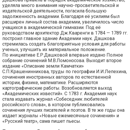
уделяла много внимания научно-просветительской и
издательской деятельности, погасила большую
задолженность академии. Благодаря её усилиям был
расширен личный состав академии, увеличилось число
учащихся в академической гимназии. Под её
руководством архитектор Дж.Кваренги в 1784 — 1789 гг.
построил главное здание Академии наук. Дашкова
стремилась создать благоприятные условия для работы
ученых, улучшить их материальное положение.
По инициативе Е.Р.Дашковой впервые издано Полное
собрание сочинений М.В.Ломоносова. Выходит второе
издание «Описание земли Камчатки»
С.П.Крашенинникова, труды по географии И.И.Лепехина,
сочинения иностранных авторов по естественной
истории, физике, математике. Расширяются
картографические работы. Возобновляется выход
«Академических известий». С 1783 г. Академия наук
стала издавать журнал «Собеседник любителей
российского слова», в котором публиковались
сочинения лучших писателей и поэтов. В те же годы она
издает журналы «Новые ежемесячные сочинения» и
«Русский театр», сама пишет пьесы.