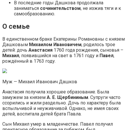
В последние годы Дашкова продолжала
заниматься
сочинительством
, не изжив тяги и к
самообразованию.
О семье
В единственном браке Екатерины Романовны с князем
Дашковым
Михаилом Ивановичем
, родилось трое
детей: дочь
Анастасия
1760 года рождения, сыновья –
Михаил
, появившийся на свет в 1761 году и
Павел
,
рождённый в 1763 году.
Муж — Михаил Иванович Дашков
Анастасия получила хорошее образование. Была
замужем за князем
А. Е. Щербининым
. Супруги часто
ссорились и жили раздельно. Дочь по характеру была
вспыльчивой и неуживчивой. Однако, не имея своих
детей, воспитала детей брата Павла.
Сын Михаил умер в младенчестве. Павел получил
прекрасное образование за рубежом, был