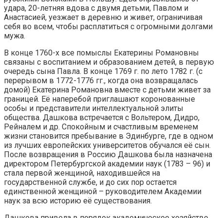
удара, 20-летняя вдова с двумя детьми, Павлом и
Анастасией, уезжает в деревню и живет, ограничивая
себя во всем, чтобы расплатиться с огромными долгами
мужа.
В конце 1760-х все помыслы Екатерины Романовны
связаны с воспитанием и образованием детей, в первую
очередь сына Павла. В конце 1769 г. по лето 1782 г. (с
перерывом в 1772-1776 гг., когда она возвращалась
домой) Екатерина Романовна вместе с детьми живет за
границей. Её наперебой приглашают коронованные
особы и представители интеллектуальной элиты
общества. Дашкова встречается с Вольтером, Дидро,
Рейналем и др. Спокойным и счастливым временем
жизни становится пребывание в Эдинбурге, где в одном
из лучших европейских университетов обучался её сын.
После возвращения в Россию Дашкова была назначена
директором Петербургской академии наук (1783 – 96) и
стала первой женщиной, находившейся на
государственной службе, и до сих пор остается
единственной женщиной – руководителем Академии
наук за всю историю её существования.
Дашкова привела в порядок академическое хозяйство,