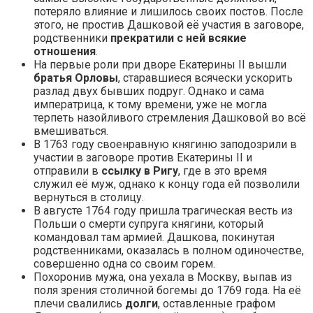
потеряло влияние и лишилось своих постов. После
этого, не простив Дашковой её участия в заговоре,
родственники
прекратили с ней всякие
отношения
.
На первые роли при дворе Екатерины II вышли
братья Орловы
, старавшиеся всячески ускорить
разлад двух бывших подруг. Однако и сама
императрица, к тому времени, уже не могла
терпеть назойливого стремления Дашковой во всё
вмешиваться.
В 1763 году своенравную княгиню заподозрили в
участии в заговоре против Екатерины II и
отправили в
ссылку в Ригу
, где в это время
служил её муж, однако к концу года ей позволили
вернуться в столицу.
В августе 1764 году пришла трагическая весть из
Польши о смерти супруга княгини, который
командовал там армией. Дашкова, покинутая
родственниками, оказалась в полном одиночестве,
совершенно одна со своим горем.
Похоронив мужа, она уехала в Москву, выпав из
поля зрения столичной богемы до 1769 года. На её
плечи свалились
долги
, оставленные графом