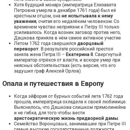
Хотя будущий монарх (императрица Елизавета
Петровна умерла в декабре 1761 года) был её
крёстным отцом, она
не испытывала к нему
уважения
, считая его недалёким человеком. Со
временем чувство неприязни к Петру III только
усиливалось. Когда возник заговор против него,
Дашкова приняла в нём самое активное участие
Летом 1762 года свершился
дворцовый
переворот
. В результате российский престол
заняла жена Петра III –
Екатерина II
. Свергнутый
император отрёкся от власти, и вскоре умер при
неясных обстоятельствах (есть версия, что его
задушил граф Алексей Орлов).
Опала и путешествия в Европу
Когда эйфория от бурных событий лета 1762 года
прошла, императрица охладела к своей любимице.
Выяснилось, что Дашкова слишком прямолинейна
и не гибка, для того чтобы вести
аристократическую жизнь придворной дамы
.
Семейство Воронцовых, занимавшее при Петре III
самые высокие государственные должности,