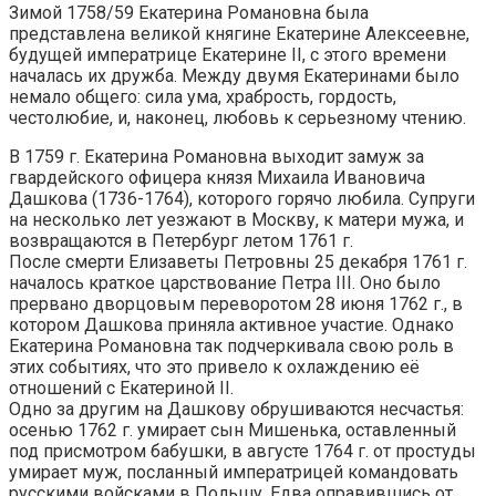
Зимой 1758/59 Екатерина Романовна была
представлена великой княгине Екатерине Алексеевне,
будущей императрице Екатерине II, с этого времени
началась их дружба. Между двумя Екатеринами было
немало общего: сила ума, храбрость, гордость,
честолюбие, и, наконец, любовь к серьезному чтению.
В 1759 г. Екатерина Романовна выходит замуж за
гвардейского офицера князя Михаила Ивановича
Дашкова (1736-1764), которого горячо любила. Супруги
на несколько лет уезжают в Москву, к матери мужа, и
возвращаются в Петербург летом 1761 г.
После смерти Елизаветы Петровны 25 декабря 1761 г.
началось краткое царствование Петра III. Оно было
прервано дворцовым переворотом 28 июня 1762 г., в
котором Дашкова приняла активное участие. Однако
Екатерина Романовна так подчеркивала свою роль в
этих событиях, что это привело к охлаждению её
отношений с Екатериной II.
Одно за другим на Дашкову обрушиваются несчастья:
осенью 1762 г. умирает сын Мишенька, оставленный
под присмотром бабушки, в августе 1764 г. от простуды
умирает муж, посланный императрицей командовать
русскими войсками в Польшу. Едва оправившись от