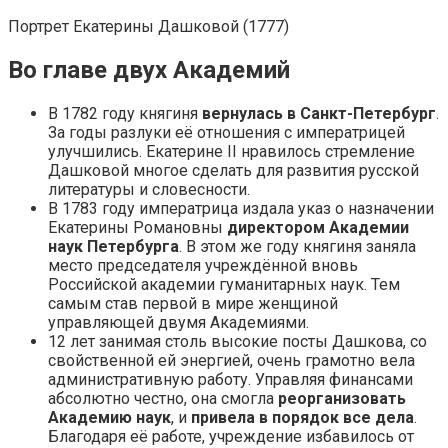
Портрет Екатерины Дашковой (1777)
Во главе двух Академий
В 1782 году княгиня
вернулась в Санкт-Петербург
.
За годы разлуки её отношения с императрицей
улучшились. Екатерине II нравилось стремление
Дашковой многое сделать для развития русской
литературы и словесности.
В 1783 году императрица издала указ о назначении
Екатерины Романовны
директором Академии
наук Петербурга
. В этом же году княгиня заняла
место председателя учреждённой вновь
Российской академии гуманитарных наук. Тем
самым став первой в мире женщиной
управляющей двумя Академиями.
12 лет занимая столь высокие посты Дашкова, со
свойственной ей энергией, очень грамотно вела
административную работу. Управляя финансами
абсолютно честно, она смогла
реорганизовать
Академию наук
, и
привела в порядок все дела
.
Благодаря её работе, учреждение избавилось от