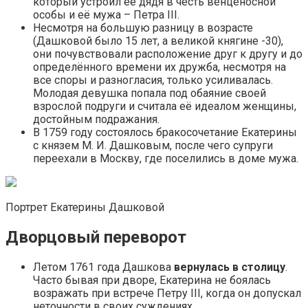
который устроил её дядя в честь венценосной
особы и её мужа – Петра III.
Несмотря на большую разницу в возрасте
(Дашковой было 15 лет, а великой княгине -30),
они почувствовали расположение друг к другу и до
определённого времени их дружба, несмотря на
все споры и разногласия, только усиливалась.
Молодая девушка попала под обаяние своей
взрослой подруги и считала её идеалом женщины,
достойным подражания.
В 1759 году состоялось бракосочетание Екатерины
с князем М. И. Дашковым, после чего супруги
переехали в Москву, где поселились в доме мужа.
Портрет Екатерины Дашковой
Дворцовый переворот
Летом 1761 года Дашкова
вернулась в столицу
.
Часто бывая при дворе, Екатерина не боялась
возражать при встрече Петру III, когда он допускал
неточности в своих суждениях.