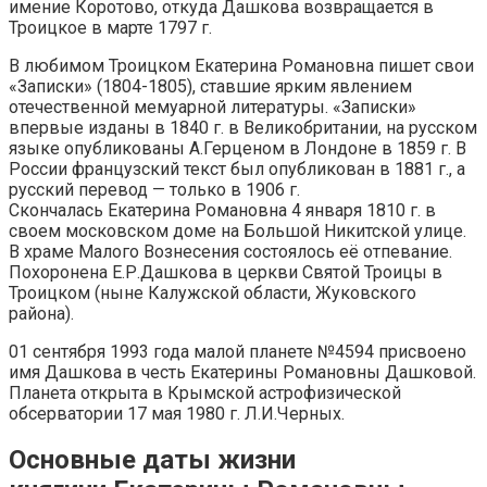
имение Коротово, откуда Дашкова возвращается в
Троицкое в марте 1797 г.
В любимом Троицком Екатерина Романовна пишет свои
«Записки» (1804-1805), ставшие ярким явлением
отечественной мемуарной литературы. «Записки»
впервые изданы в 1840 г. в Великобритании, на русском
языке опубликованы А.Герценом в Лондоне в 1859 г. В
России французский текст был опубликован в 1881 г., а
русский перевод — только в 1906 г.
Скончалась Екатерина Романовна 4 января 1810 г. в
своем московском доме на Большой Никитской улице.
В храме Малого Вознесения состоялось её отпевание.
Похоронена Е.Р.Дашкова в церкви Святой Троицы в
Троицком (ныне Калужской области, Жуковского
района).
01 сентября 1993 года малой планете №4594 присвоено
имя Дашкова в честь Екатерины Романовны Дашковой.
Планета открыта в Крымской астрофизической
обсерватории 17 мая 1980 г. Л.И.Черных.
Основные даты жизни