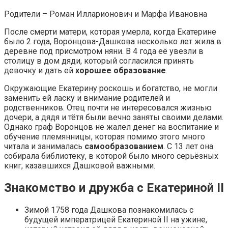
Родители – Роман Илларионович и Марфа Ивановна
После смерти матери, которая умерла, когда Екатерине
было 2 года, Воронцова-Дашкова несколько лет жила в
деревне под присмотром няни. В 4 года её увезли в
столицу в дом дяди, который согласился принять
девочку и дать ей
хорошее образование
.
Окружающие Екатерину роскошь и богатство, не могли
заменить ей ласку и внимание родителей и
родственников. Отец почти не интересовался жизнью
дочери, а дядя и тётя были вечно заняты своими делами.
Однако граф Воронцов не жалел денег на воспитание и
обучение племянницы, которая помимо этого много
читала и занималась
самообразованием
. С 13 лет она
собирала библиотеку, в которой было много серьёзных
книг, казавшихся Дашковой важными.
Знакомство и дружба с Екатериной II
Зимой 1758 года Дашкова познакомилась с
будущей императрицей Екатериной II на ужине,