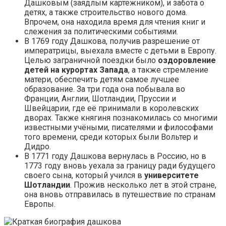
Дашковым (заядлым картёжником), и забота о
детях, а также строительство нового дома.
Впрочем, она находила время для чтения книг и
слежения за политическими событиями.
В 1769 году Дашкова, получив разрешение от
императрицы, выехала вместе с детьми в Европу.
Целью заграничной поездки было
оздоровление
детей на курортах Запада
, а также стремление
матери, обеспечить детям самое лучшее
образование. За три года она побывала во
Франции, Англии, Шотландии, Пруссии и
Швейцарии, где её принимали в королевских
дворах. Также княгиня познакомилась со многими
известными учёными, писателями и философами
того времени, среди которых были Вольтер и
Дидро.
В 1771 году Дашкова вернулась в Россию, но в
1773 году вновь уехала за границу ради будущего
своего сына, который учился в
университете
Шотландии
. Прожив несколько лет в этой стране,
она вновь отправилась в путешествие по странам
Европы.