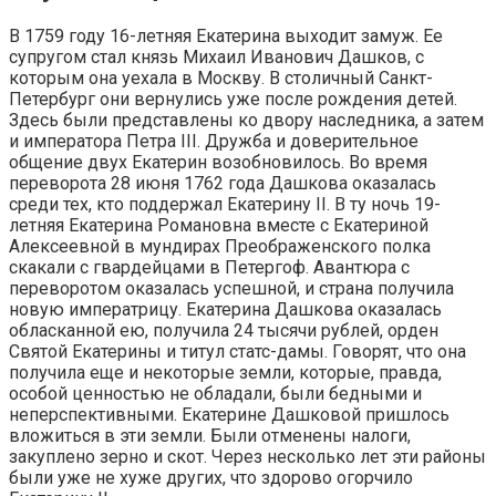
В 1759 году 16-летняя Екатерина выходит замуж. Ее
супругом стал князь Михаил Иванович Дашков, с
которым она уехала в Москву. В столичный Санкт-
Петербург они вернулись уже после рождения детей.
Здесь были представлены ко двору наследника, а затем
и императора Петра III. Дружба и доверительное
общение двух Екатерин возобновилось. Во время
переворота 28 июня 1762 года Дашкова оказалась
среди тех, кто поддержал Екатерину II. В ту ночь 19-
летняя Екатерина Романовна вместе с Екатериной
Алексеевной в мундирах Преображенского полка
скакали с гвардейцами в Петергоф. Авантюра с
переворотом оказалась успешной, и страна получила
новую императрицу. Екатерина Дашкова оказалась
обласканной ею, получила 24 тысячи рублей, орден
Святой Екатерины и титул статс-дамы. Говорят, что она
получила еще и некоторые земли, которые, правда,
особой ценностью не обладали, были бедными и
неперспективными. Екатерине Дашковой пришлось
вложиться в эти земли. Были отменены налоги,
закуплено зерно и скот. Через несколько лет эти районы
были уже не хуже других, что здорово огорчило