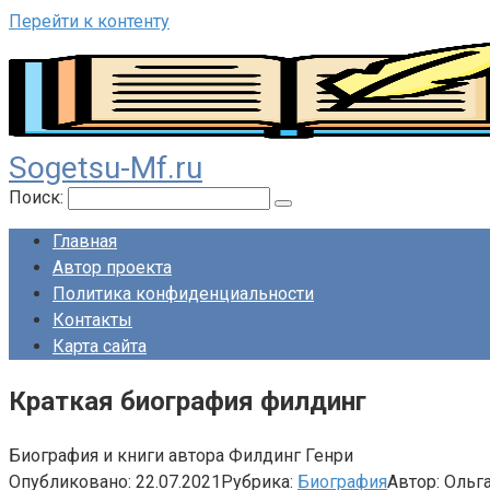
Перейти к контенту
Sogetsu-Mf.ru
Поиск:
Главная
Автор проекта
Политика конфиденциальности
Контакты
Карта сайта
Краткая биография филдинг
Биография и книги автора Филдинг Генри
Опубликовано:
22.07.2021
Рубрика:
Биография
Автор:
Ольг