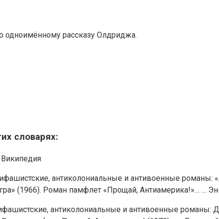
по одноимённому рассказу Олдриджа.
их словарях:
 Википедия
Антифашистские, антиколониальные и антивоенные романы: 
 игра» (1966). Роман памфлет «Прощай, Антиамерика!»… … 
нтифашистские, антиколониальные и антивоенные романы: Д