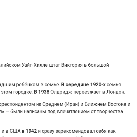
алийском Уайт-Хилле штат Виктория в большой
ладшим ребёнком в семье.
В середине 1920-х
семья
 этом городке.
В 1938
Олдридж переезжает в Лондон.
респондентом на Среднем (Иран) и Ближнем Востоке и
л» — были написаны под впечатлением от творчества
и и в США
в 1942
и сразу зарекомендовал себя как