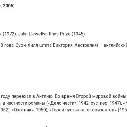
r,
2006
)
972), John Llewellyn Rhys Prize (1945)
18 года, Суон-Хилл штата Виктория, Австралия) — английск
году переехал в Англию. Во время Второй мировой войны
в частности романы («Дело чести», 1942, рус. пер. 1947); «
1952), «Охотник», 1950), «Герои пустынных горизонтов» (195