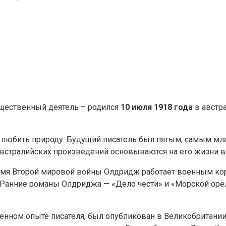
бщественный деятель – родился
10 июля 1918 года
в австр
, любить природу. Будущий писатель был пятым, самым м
австралийских произведений основываются на его жизни в
мя Второй мировой войны Олдридж работает военным кор
. Ранние романы Олдриджа — «Дело чести» и «Морской орё
венном опыте писателя, был опубликован в Великобритани