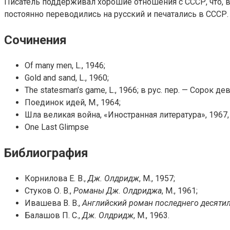
Писатель поддерживал хорошие отношения с СССР, что, 
постоянно переводились на русский и печатались в СССР
Сочинения
Of many men, L., 1946;
Gold and sand, L., 1960;
The statesman’s game, L., 1966; в рус. пер. — Сорок де
Поединок идей, М., 1964;
Шла великая война, «Иностранная литература», 1967, 
One Last Glimpse
Библиография
Корнилова Е. В.,
Дж. Олдридж
, М., 1957;
Стуков О. В.,
Романы Дж. Олдриджа
, М., 1961;
Ивашева В. В.,
Английский роман последнего десяти
Балашов П. С.,
Дж. Олдридж
, М., 1963.