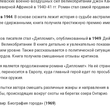
олевских военно-воздушных сил Великобритании Джон Кве
 Северной Африкой в 1940-41 гг. Роман стал самой продав
н
в 1944
. В основе сюжета лежит история о судьбе австрали
олее сдержанными, книга получила престижную премию име
ов писателя стал «Дипломат», опубликованный
в 1949
. Де
Великобритании. В книге детально и увлекательно показан
ем уровне. Также рассказывается о политической ситуаци
курдов. Книга получила смешанные отзывы критиков.
 является продолжением романа «Дипломат». На её страни
переносится в Европу, куда главный герой едет по просьбе
пки оружия.
попытки автора смешать различные жанры и направления в 
бы, происходящих вокруг охоты на берегах озера Онтарио.
аир. Биография города» (
1969
).