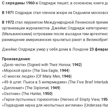
С середины 1960-х
Олдридж пишет, в основном, книги дл
В 1971
Олдридж стал членом жюри на Седьмом московс
В 1972
стал лауреатом Международной Ленинской премии
организации журналистов. Джеймс Олдридж категорическ
(Мальвинскими) островами после высадки там аргентинск
размещение американских крылатых ракет в Великобри
Джеймс Олдридж умер у себя дома в Лондоне
23 феврал
Произведения:
«Дело чести» (Signed with Their Honour,
1942
)
«Морской орёл» (The Sea Eagle,
1944
)
«О многих людях» (Of Many Men,
1946
)
«49-й штат. Пьеса в 5 интермедиях» (The Five Brief Interlude
«Дипломат» (The Diplomat,
1949
)
«Охотник» (The Hunter,
1950
)
«Герои пустынных горизонтов» (Heroes of Empty View,
195
«Подводная наука для неопытных англичан» (Undersea Hunti