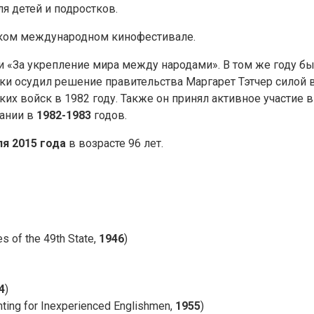
я детей и подростков.
ком международном кинофестивале.
 «За укрепление мира между народами». В том же году 
и осудил решение правительства Маргарет Тэтчер силой 
их войск в 1982 году. Также он принял активное участие 
тании в
1982-1983
годов.
я 2015 года
в возрасте 96 лет.
s of the 49th State,
1946
)
4
)
ng for Inexperienced Englishmen,
1955
)