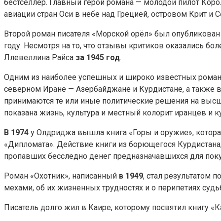
бестселлер. Главный герой романа — молодой пилот Кор
авиации стран Оси в небе над Грецией, островом Крит и
Второй роман писателя «Морской орёл» был опубликова
году. Несмотря на то, что отзывы критиков оказались б
Ллевеллина Райса
за 1945 год
.
Одним из наиболее успешных и широко известных роман
северном Иране — Азербайджане и Курдистане, а также в 
принимаются те или иные политические решения на высш
показана жизнь, культура и местный колорит иранцев и 
В 1974
у Олдриджа вышла книга «Горы и оружие», которая
«Дипломата». Действие книги из борющегося Курдистана, 
пропавших бесследно денег предназначавшихся для поку
Роман «Охотник», написанный
в 1949
, стал результатом 
мехами, об их жизненных трудностях и о перипетиях судь
Писатель долго жил в Каире, которому посвятил книгу «К