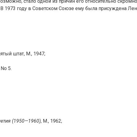
возможно, стало одной из причин его относительно скром
. В 1973 году в Советском Союзе ему была присуждена Ле
вятый штат, М., 1947;
No 5.
летия (1950—1960)
, М., 1962;