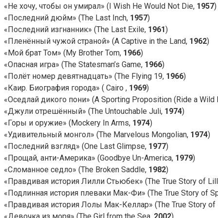
«Не хочу, чтобы он умирал» (I Wish He Would Not Die,
1957
)
«Последний дюйм» (The Last Inch,
1957
)
«Последний изгнанник» (The Last Exile,
1961
)
«Пленённый чужой страной» (A Captive in the Land,
1962
)
«Мой брат Том» (My Brother Tom,
1966
)
«Опасная игра» (The Statesman’s Game,
1966
)
«Полёт номер девятнадцать» (The Flying 19,
1966
)
«Каир. Биография города» ( Cairo ,
1969
)
«Оседлай дикого пони» (A Sporting Proposition (Ride a Wild
«Джули отрешённый» (The Untouchable Juli,
1974
)
«Горы и оружие» (Mockery In Arms,
1974
)
«Удивительный монгол» (The Marvelous Mongolian,
1974
)
«Последний взгляд» (One Last Glimpse,
1977
)
«Прощай, анти-Америка» (Goodbye Un-America,
1979
)
«Сломанное седло» (The Broken Saddle,
1982
)
«Правдивая история Лилли Стьюбек» (The True Story of Lill
«Подлинная история плеваки Мак-Фи» (The True Story of S
«Правдивая история Лолы Мак-Келлар» (The True Story of L
«Девочка из моря» (The Girl from the Sea,
2002
)