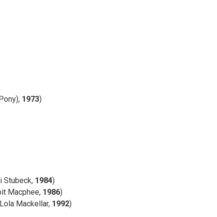
 Pony),
1973
)
i Stubeck,
1984
)
pit Macphee,
1986
)
ola Mackellar,
1992
)