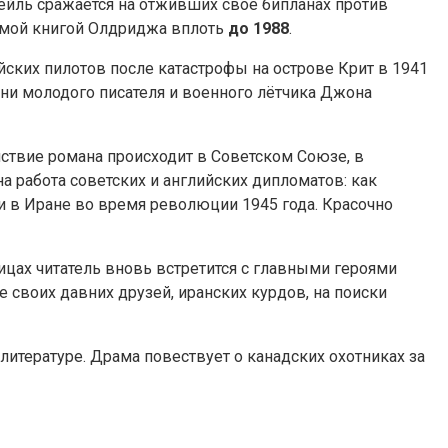
йль сражается на отживших своё бипланах против
аемой книгой Олдриджа вплоть
до 1988
.
йских пилотов после катастрофы на острове Крит в 1941
ни молодого писателя и военного лётчика Джона
йствие романа происходит в Советском Союзе, в
а работа советских и английских дипломатов: как
и в Иране во время революции 1945 года. Красочно
цах читатель вновь встретится с главными героями
 своих давних друзей, иранских курдов, на поиски
литературе. Драма повествует о канадских охотниках за