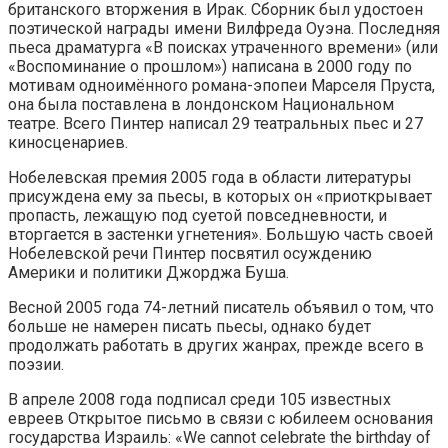
британского вторжения в Ирак. Сборник был удостоен
поэтической награды имени Вилфреда Оуэна. Последняя
пьеса драматурга «В поисках утраченного времени» (или
«Воспоминание о прошлом») написана в 2000 году по
мотивам одноимённого романа-эпопеи Марселя Пруста,
она была поставлена в лондонском Национальном
театре. Всего Пинтер написал 29 театральных пьес и 27
киносценариев.
Нобелевская премия 2005 года в области литературы
присуждена ему за пьесы, в которых он «приоткрывает
пропасть, лежащую под суетой повседневности, и
вторгается в застенки угнетения». Большую часть своей
Нобелевской речи Пинтер посвятил осуждению
Америки и политики Джорджа Буша.
Весной 2005 года 74-летний писатель объявил о том, что
больше не намерен писать пьесы, однако будет
продолжать работать в других жанрах, прежде всего в
поэзии.
В апреле 2008 года подписал среди 105 известных
евреев Открытое письмо в связи с юбилеем основания
государства Израиль: «We cannot celebrate the birthday of