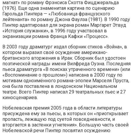
магнат» по роману Фрэнсиса Скотта Фицджеральда
(1976). Еще одна знаменитая картина по сценарию
Гарольда Пинтера — «Любовница французского
лейтенанта» по роману Джона Фаулза (1981). В 1990 году
Пинтер адаптировал для экрана роман Маргарет Этвуд
«История служанки», в 1996 году участвовал в
экранизации романа Франца Кафки «Процесс».
В 2003 году драматург издал сборник стихов «Война», в
котором выразил своё осуждение американо-
британского вторжения в Ирак. Сборник был удостоен
поэтической награды имени Вилфреда Оуэна. Последняя
пьеса драматурга «В поисках утраченного времени» (или
«Воспоминание о прошлом») написана в 2000 году по
мотивам одноимённого романа-эпопеи Марселя Пруста,
она была поставлена в лондонском Национальном
театре. Всего Пинтер написал 29 театральных пьес и 27
киносценариев.
Нобелевская премия 2005 года в области литературы
присуждена ему за пьесы, в которых он «приоткрывает
пропасть, лежащую под суетой повседневности, и
вторгается в застенки угнетения». Большую часть своей
Нобелевской речи Пинтер посвятил осуждению