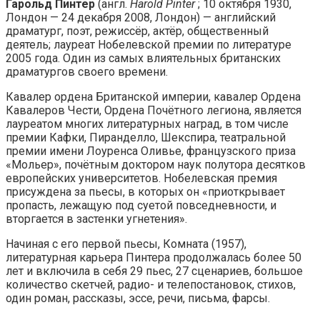
Гарольд Пинтер
(англ.
Harold Pinter
; 10 октября 1930,
Лондон — 24 декабря 2008, Лондон) — английский
драматург, поэт, режиссёр, актёр, общественный
деятель; лауреат Нобелевской премии по литературе
2005 года. Один из самых влиятельных британских
драматургов своего времени.
Кавалер ордена Британской империи, кавалер Ордена
Кавалеров Чести, Ордена Почётного легиона, является
лауреатом многих литературных наград, в том числе
премии Кафки, Пиранделло, Шекспира, театральной
премии имени Лоуренса Оливье, французского приза
«Мольер», почётным доктором наук полутора десятков
европейских университетов. Нобелевская премия
присуждена за пьесы, в которых он «приоткрывает
пропасть, лежащую под суетой повседневности, и
вторгается в застенки угнетения».
Начиная с его первой пьесы, Комната (1957),
литературная карьера Пинтера продолжалась более 50
лет и включила в себя 29 пьес, 27 сценариев, большое
количество скетчей, радио- и телепостановок, стихов,
один роман, рассказы, эссе, речи, письма, фарсы.