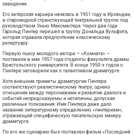
заведение.
Его актёрская карьера началась в 1951 году в Ирландии,
в старомодной странствующей театральной труппе под
руководством Энью Максмастера. Через два года
Гарольд Пинтер перешёл в труппу Дональда Вульфита,
которая отдавала предпочтение классическому
репертуару.
Первую пьесу молодого автора — «Комната» —
поставили в мае 1957 года студенты факультета драмы
Бристольского университета. В конце 1950-х годов о
Пинтере заговорили как о талантливом драматурге.
Хотя внешние приметы драматургии Пинтера
соответствуют реалистическому театру, однако
отношения между персонажами и развитие диалога и
событий непредсказуемы и нетипичны, допуская
различные толкования. Имя Пинтера даже дало
название литературному определению «пинтеризм»,
отражающий специфическую писательскую манеру
драматурга.
По его же сценарию был поставлен фильм «Последний