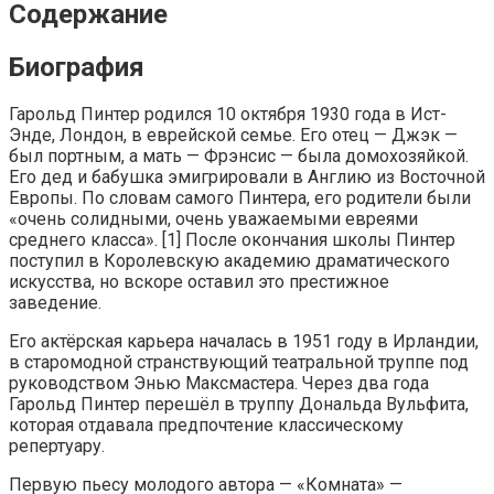
Содержание
Биография
Гарольд Пинтер родился 10 октября 1930 года в Ист-
Энде, Лондон, в еврейской семье. Его отец — Джэк —
был портным, а мать — Фрэнсис — была домохозяйкой.
Его дед и бабушка эмигрировали в Англию из Восточной
Европы. По словам самого Пинтера, его родители были
«очень солидными, очень уважаемыми евреями
среднего класса». [1] После окончания школы Пинтер
поступил в Королевскую академию драматического
искусства, но вскоре оставил это престижное
заведение.
Его актёрская карьера началась в 1951 году в Ирландии,
в старомодной странствующий театральной труппе под
руководством Энью Максмастера. Через два года
Гарольд Пинтер перешёл в труппу Дональда Вульфита,
которая отдавала предпочтение классическому
репертуару.
Первую пьесу молодого автора — «Комната» —