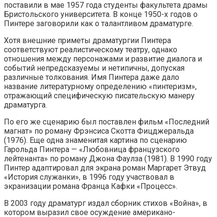
поставили в мае 1957 года студенты факультета драмы
Бристольского университета. В конце 1950-х годов о
Пинтере заговорили как о талантливом драматурге.
Хотя внешние приметы драматургии Пинтера
соответствуют реалистическому театру, однако
отношения между персонажами и развитие диалога и
событий непредсказуемы и нетипичны, допуская
различные толкования. Имя Пинтера даже дало
название литературному определению «пинтеризм»,
отражающий специфическую писательскую манеру
драматурга.
По его же сценарию был поставлен фильм «Последний
магнат» по роману Фрэнсиса Скотта Фицджеральда
(1976). Еще одна знаменитая картина по сценарию
Гарольда Пинтера — «Любовница французского
лейтенанта» по роману Джона Фаулза (1981). В 1990 году
Пинтер адаптировал для экрана роман Маргарет Этвуд
«История служанки», в 1996 году участвовал в
экранизации романа Франца Кафки «Процесс».
В 2003 году драматург издал сборник стихов «Война», в
котором выразил свое осуждение американо-