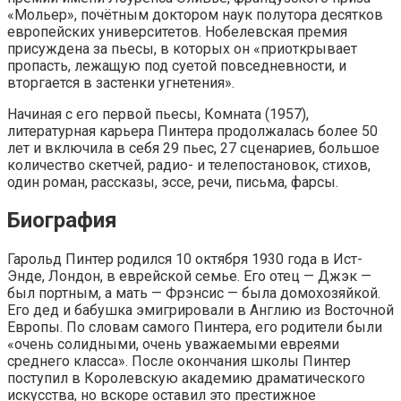
«Мольер», почётным доктором наук полутора десятков
европейских университетов. Нобелевская премия
присуждена за пьесы, в которых он «приоткрывает
пропасть, лежащую под суетой повседневности, и
вторгается в застенки угнетения».
Начиная с его первой пьесы, Комната (1957),
литературная карьера Пинтера продолжалась более 50
лет и включила в себя 29 пьес, 27 сценариев, большое
количество скетчей, радио- и телепостановок, стихов,
один роман, рассказы, эссе, речи, письма, фарсы.
Биография
Гарольд Пинтер родился 10 октября 1930 года в Ист-
Энде, Лондон, в еврейской семье. Его отец — Джэк —
был портным, а мать — Фрэнсис — была домохозяйкой.
Его дед и бабушка эмигрировали в Англию из Восточной
Европы. По словам самого Пинтера, его родители были
«очень солидными, очень уважаемыми евреями
среднего класса». После окончания школы Пинтер
поступил в Королевскую академию драматического
искусства, но вскоре оставил это престижное