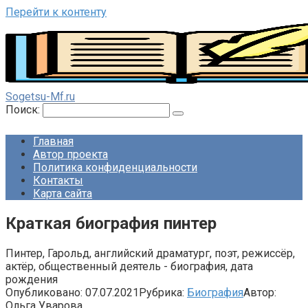
Перейти к контенту
Sogetsu-Mf.ru
Поиск:
Главная
Автор проекта
Политика конфиденциальности
Контакты
Карта сайта
Краткая биография пинтер
Пинтер, Гарольд, английский драматург, поэт, режиссёр,
актёр, общественный деятель - биография, дата
рождения
Опубликовано:
07.07.2021
Рубрика:
Биография
Автор:
Ольга Уварова