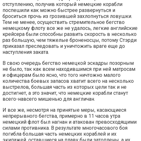
отступлению, получив который немецкие корабли
поспешили как можно быстрее развернуться и
броситься прочь из грозившей захлопнуться ловушки.
Тем не менее, осуществить стремительное бегство
немецкому флоту все же не удалось, легкие английские
крейсера были способны развить скорость в несколько
раз большую, чем тяжелые броненосцы, потому Стэрди
приказал преследовать и уничтожить враге еще до
наступления заката.
В свою очередь бегство немецкой эскадры позорным
не было, так как всем находившимся при ней матросам
и офицерам было ясно, что того ничтожно малого
количества боевых запасов хватит всего на несколько
выстрелов, большая часть из которых цели так и не
достигнет, а это значит, что немецкие корабли станут
всего-навсего мишенью для англичан.
И все же, несмотря на принятые меры, касающиеся
непрерывного бегства, примерно в 11 часов утра
немецкий флот был нагнан и атакован превосходящими
силами противника. В результате многочасового боя
погибла большая часть немецких кораблей и их
экипажей, оставшиеся на плаву были затоплены, а их