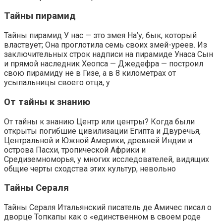
Тайны пирамид
Тайны пирамид У нас — это змея На’у, бык, который
властвует; Она проглотила семь своих змей-уреев. Из
заключительных строк надписи на пирамиде Унаса Сын
и прямой наследник Хеопса — Джедефра — построил
свою пирамиду не в Гизе, а в 8 километрах от
усыпальницы своего отца, у
От тайны к знанию
От тайны к знанию Центр или центры? Когда были
открыты погибшие цивилизации Египта и Двуречья,
Центральной и Южной Америки, древней Индии и
острова Пасхи, тропической Африки и
Средиземноморья, у многих исследователей, видящих
общие черты сходства этих культур, невольно
Тайны Сераля
Тайны Сераля Итальянский писатель де Амичес писал о
дворце Топкапы как о «единственном в своем роде