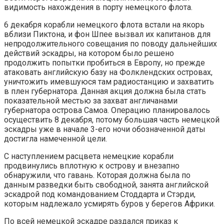
видимость нахождения в порту немецкого флота.
6 декабря корабли немецкого флота встали на якорь
вблизи Пиктона, и фон Шпее вызвал их капитанов для
непродолжительного совещания по поводу дальнейших
действий эскадры, на котором было решено
продолжить попытки пробиться в Европу, но прежде
атаковать английскую базу на Фолклендских островах,
уничтожить имевшуюся там радиостанцию и захватить
в плен губернатора. Данная акция должна была стать
показательной местью за захват англичанами
губернатора острова Самоа. Операцию планировалось
осуществить 8 декабря, потому большая часть немецкой
эскадры уже в начале 3-его ночи обозначенной даты
достигла намеченной цели.
С наступлением расцвета немецкие корабли
продвинулись вплотную к острову и внезапно
обнаружили, что гавань. Которая должна была по
данным разведки быть свободной, занята английской
эскадрой под командованием Стоддарта и Стэрди,
которым надлежало усмирять буров у берегов Африки.
По всей немецкой эскадре раздался приказ к