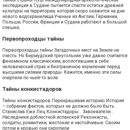
экспедиция в Судане пытается спасти остатки древней
культуры на территории, которая скоро окажется на дне
нового водохранилища.Ученые из Англии, Германии,
Польши, России, Франции и Судана работают в большой
спешке,
Первопроходцы тайны
Первопроходцы тайны Загадочных мест на Земле не
счесть. Но Бермудский треугольник уже давно считается
феноменом классическим, воплотившим в себе
человеческий страх и безграничное изумление перед
выс­шими силами природы. Кажется, именно эти силы
очертили по чьей-то воле
Тайны конкистадоров
Тайны конкистадоров Перекрашивая историю История
– собрание фактов, которых не должно было быть.
Станислав Ежи Лец Конкистадоры… Завоеватели…
Наследники доблестной испанской Реконкисты,
солдаты, романтики, жестокие и настойчивые. Своим
потом и кровью они окропили