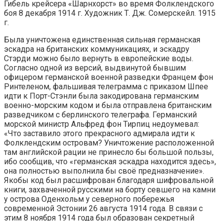
Гибель крейсера «Шарнхорст» во время Фолклендского
боя 8 декабря 1914 г. Художник Т. Дж. Сомерскейл. 1915
г.
Была уничтожена единственная сильная германская
эскадра на британских коммуникациях, и эскадру
Стэрди можно было вернуть в европейские воды.
Согласно одной из версий, выдвинутой бывшим
офицером германской военной разведки Францем фон
Ринтеленом, фальшивая телеграмма с приказом Шпее
идти к Порт-Стэнли была закодирована германским
военно-морским кодом и была отправлена британским
разведчиком с берлинского телеграфа. Германский
морской министр Альфред фон Тирпиц недоумевал:
«Что заставило этого прекрасного адмирала идти к
Фолклендским островам? Уничтожение расположенной
там английской рации не принесло бы большой пользы,
ибо сообщив, что «германская эскадра находится здесь»,
она полностью выполнила бы своё предназначение».
Якобы код был расшифрован благодаря шифровальной
книги, захваченной русскими на борту севшего на камни
у острова Оденхольм у северного побережья
современной Эстонии 26 августа 1914 года. В связи с
этим 8 ноября 1914 года был образован секретный