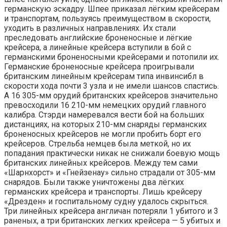
германскую эскадру. Шпее приказал лёгким крейсерам
и транспортам, пользуясь преимуществом в скорости,
уходить в различных направлениях. Их стали
преследовать английские броненосные и лёгкие
крейсера, а линейные крейсера вступили в бой с
германскими броненосными крейсерами и потопили их.
Германские броненосные крейсера проигрывали
британским линейным крейсерам типа инвинсибл в
скорости хода почти 3 узла и не имели шансов спастись.
А 16 305-мм орудий британских крейсеров значительно
превосходили 16 210-мм немецких орудий главного
калибра. Стэрди намеревался вести бой на больших
дистанциях, на которых 210-мм снаряды германских
броненосных крейсеров не могли пробить борт его
крейсеров. Стрельба немцев была меткой, но их
попадания практически никак не снижали боевую мощь
британских линейных крейсеров. Между тем сами
«Шарнхорст» и «Гнейзенау» сильно страдали от 305-мм
снарядов. Были также уничтожены два лёгких
германских крейсера и транспорты. Лишь крейсеру
«Дрезден» и госпитальному судну удалось скрыться.
Три линейных крейсера англичан потеряли 1 убитого и 3
раненых, а три британских легких крейсера — 5 убитых и