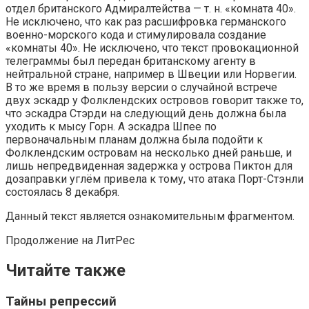
отдел британского Адмиралтейства — т. н. «комната 40».
Не исключено, что как раз расшифровка германского
военно-морского кода и стимулировала создание
«комнаты 40». Не исключено, что текст провокационной
телеграммы был передан британскому агенту в
нейтральной стране, например в Швеции или Норвегии.
В то же время в пользу версии о случайной встрече
двух эскадр у Фолклендских островов говорит также то,
что эскадра Стэрди на следующий день должна была
уходить к мысу Горн. А эскадра Шпее по
первоначальным планам должна была подойти к
Фолклендским островам на несколько дней раньше, и
лишь непредвиденная задержка у острова Пиктон для
дозаправки углём привела к тому, что атака Порт-Стэнли
состоялась 8 декабря.
Данный текст является ознакомительным фрагментом.
Продолжение на ЛитРес
Читайте также
Тайны репрессий