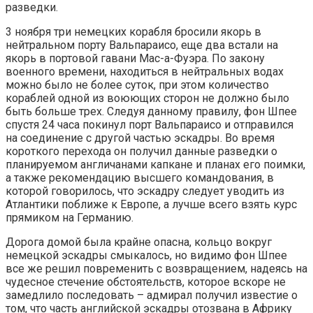
разведки.
3 ноября три немецких корабля бросили якорь в
нейтральном порту Вальпараисо, еще два встали на
якорь в портовой гавани Мас-а-Фуэра. По закону
военного времени, находиться в нейтральных водах
можно было не более суток, при этом количество
кораблей одной из воюющих сторон не должно было
быть больше трех. Следуя данному правилу, фон Шпее
спустя 24 часа покинул порт Вальпараисо и отправился
на соединение с другой частью эскадры. Во время
короткого перехода он получил данные разведки о
планируемом англичанами капкане и планах его поимки,
а также рекомендацию высшего командования, в
которой говорилось, что эскадру следует уводить из
Атлантики поближе к Европе, а лучше всего взять курс
прямиком на Германию.
Дорога домой была крайне опасна, кольцо вокруг
немецкой эскадры смыкалось, но видимо фон Шпее
все же решил повременить с возвращением, надеясь на
чудесное стечение обстоятельств, которое вскоре не
замедлило последовать – адмирал получил известие о
том, что часть английской эскадры отозвана в Африку