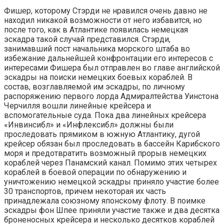
Фишер, которому Стэрди не нравился очень давно не
находил никакой возможности от него избавится, но
после того, как в Атлантике появилась немецкая
эскадра такой случай представился. Стэрди,
занимавший пост начальника морского штаба во
избежание дальнейшей конфронтации его интересов с
интересами Фишера был отправлен во главе английской
эскадры на поиски немецких боевых кораблей. В
состав, возглавляемой им эскадры, по личному
распоряжению первого лорда Адмиралтейства Уинстона
Черчилля вошли линейные крейсера и
вспомогательные суда. Пока два линейных крейсера
«Инвинсибл» и «Инфлексибл» должны были
проследовать прямиком в южную Атлантику, дугой
крейсер обязан был проследовать в бассейн Карибского
моря и предотвратить возможный прорыв немецких
кораблей через Панамский канал. Помимо этих четырех
кораблей в боевой операции по обнаружению и
уничтожению немецкой эскадры приняло участие более
30 транспортов, причем некоторая их часть
принадлежала союзному японскому флоту. В поимке
эскадры фон Шпее приняли участие также и два десятка
броненосных крейсера и несколько десятков кораблей