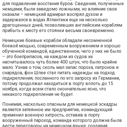
для подавления восстания буров. Сведения, полученные
немцами, были заведомо ложными, но влияние свое
оказали – немецкий адмирал воспрял духом и
задержался в водах Атлантики еще на несколько
драгоценных дней, позволивших английским кораблям
прибыть к месту его стоянки весьма своевременно.
Немецкие боевые корабли обладали несомненной
боевой мощью, современным вооружением и хорошо
обученной командой, единственное, чего у них не было
– это боеприпасов, на каждом из судов их
насчитывалось чуть более 400 штук, что было крайне
мало. Узнав о том, сколь мал запас пороха, патронов и
снарядов, фон Шпее стал питать надежды на подход
подкрепления, посланного по его запросу из Германии,
потому продолжал находиться в порту вплоть до 15
ноября, когда всем стало окончательно ясно, что
никакого подкрепления не будет.
Понимая, насколько опасным для немецкой эскадры
является затеянное им предприятие, командующий
применил военную хитрость, оставив в порту
вооруженный пароход, команда которого должна была
вести переговоры на немецком языке, создавая