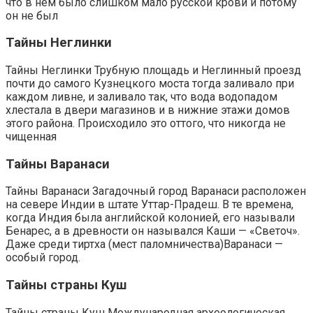
что в нем было слишком мало русской крови и потому
он не был
Тайны Неглинки
Тайны Неглинки Трубную площадь и Неглинный проезд
почти до самого Кузнецкого моста тогда заливало при
каждом ливне, и заливало так, что вода водопадом
хлестала в двери магазинов и в нижние этажи домов
этого района. Происходило это оттого, что никогда не
чищенная
Тайны Варанаси
Тайны Варанаси Загадочный город Варанаси расположен
на севере Индии в штате Уттар-Прадеш. В те времена,
когда Индия была английской колонией, его называли
Бенарес, а в древности он назывался Каши — «Светоч».
Даже среди тиртха (мест паломничества)Варанаси —
особый город.
Тайны страны Куш
Тайны страны Куш Международная археологическая