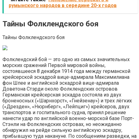
румынского народов в середине 20-х годов
Тайны Фолклендского боя
Тайны Фолклендского боя
Фолклендский бой — это одно из самых значительных
морских сражений Первой мировой войны,
состоявшееся 8 декабря 1914 года между германской
крейсерской эскадрой вице-адмирала Максимилиана
фон Шпее и английской эскадрой вице-адмирала
Доветона Стэрди около Фолклендских островов
Германская крейсерская эскадра состояла из двух
броненосных («Шарнхорст», «Гнейзенау») и трех лёгких
(«Дрезден», «Нюрнберг», «Лейпциг») крейсеров, двух
транспортов и госпитального судна, принял решение
нанести удар по английской военно-морской базе Порт-
Стэнли на Фолклендских островах, но неожиданно
обнаружил на рейде сильную английскую эскадру,
прибывшую туда накануне. По сообщениям разведки, на