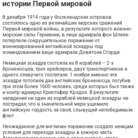
истории Первой мировой
8 декабря 1914 года у Фолклендских островов
состоялось одно из величайших морских сражений
Первой мировой войны, в результате которого военно-
морские силы Германии, в лице адмирала фон Шпеее
потерпели сокрушительное поражение от
военизированной английской эскадры под
командованием вице-адмирала Доветона Стэрди.
Немецкая эскадра состояла из 8 кораблей – 2-х
броненосцев, трех крейсеров, двух транспортников и
одного плавучего госпиталя. 1 ноября именно эта
эскадра потопила два английских броненосца, погубив
при этом более 1600 человек, среди которых был также
и контр-адмирал Кристофер Крэдок. В результате
нападения ни один из кораблей немецкой эскадры не
пострадал, что в значительной мере ущемило
английскую гордость за свой, слывущий непобедимым
флот.
Неожиданное для англичан поражение создало немцам
условия для перехода эскадры в южную часть