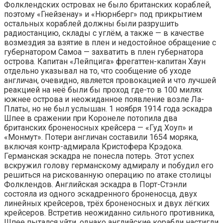
Фолклендских островах не было британских кораблей,
поэтому «Гнейзенау» и «Нюрнберг» под прикрытием
остальных кораблей должны были разрушить
радиостанцию, склады с углём, а также — в качестве
возмездия за взятие в плен и недостойное обращение с
губернатором Самоа — захватить в плен губернатора
острова. Капитан «Лейпцига» фрегаттен-капитан Хаун
отдельно указывал на то, что сообщение об уходе
англичан, очевидно, является провокацией и что лучшей
реакцией на неё были бы проход где-то в 100 милях
южнее острова и неожиданное появление возле Ла-
Платы, но не был услышан. 1 ноября 1914 года эскадра
Шпее в сражении при Коронеле потопила два
британских броненосных крейсера — «Гуд Хоуп» и
«Монмут». Потери англичан составили 1654 моряка,
включая контр-адмирала Кристофера Крэдока.
Германская эскадра не понесла потерь. Этот успех
вскружил голову германскому адмиралу и побудил его
решиться на рискованную операцию по атаке столицы
Фолклендов. Английская эскадра в Порт-Стэнли
состояла из одного эскадренного броненосца, двух
линейных крейсеров, трёх броненосных и двух лёгких
крейсеров. Встретив неожиданно сильного противника,
Шпее пытался уйти, однако английские корабли настигли