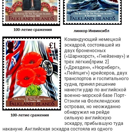
Командующий немецкой
эскадрой, состоявшей из
двух броненосных
(«Шарнхорст», «Гнейзенау») и
трёх лёгких[прим. 2]
(«Дрезден», «Нюрнберг»,
«Лейпциг») крейсеров, двух
транспортов и госпитального
судна, принял решение
нанести удар по английской
военно-морской базе Порт-
Стэнли на Фолклендских
островах, но неожиданно
обнаружил на рейде
сильную английскую
эскадру, прибывшую туда
накануне. Английская эскадра состояла из одного