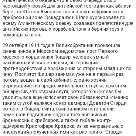
Атлантического океана, что в свою очередь стало
настоящей угрозой для английской торговли как вблизи
берегов Южной Америки, так и в южноафриканской
прибрежной зоне. Эскадра фон Шпее курсировала по
всему Атлантическому океану, создавая препятствия для
английских торговых кораблей, топя и беря их груз и
команды в плен.
29 октября 1914 года в Великобритании произошла
смена чинов в Морском ведомстве, пост Первого
морского лорда занял Фишер, человек умный,
находчивый и своевольный, не терпящий
противодействия и возражения со стороны младших по
чину. Пост этот Фишер занимал уже не в первый раз,
потому вошел в свой кабинет, словно хозяин,
вернувшийся из продолжительного отпуска, при этом
обнаружив, что старый слуга, которого он желал бы
уволить, все еще исполняет свои обязанности. Именно
таким слугой являлся контр-адмирал Доветон Стэрди,
которого Фишер считал виновником потопления
немецкой подводной лодкой трех английских
броненосных крейсеров, а также гибели контр-
адмирала Кристофера Крэдока, из-за неправильных
инструкций, полученных ими как раз таки от Стэрди.