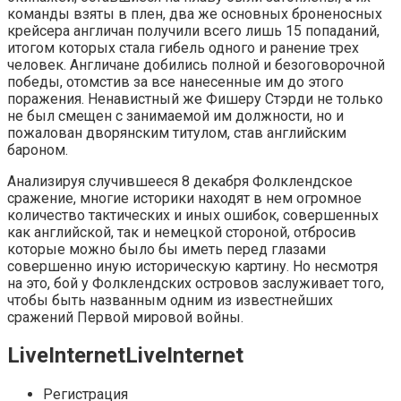
команды взяты в плен, два же основных броненосных
крейсера англичан получили всего лишь 15 попаданий,
итогом которых стала гибель одного и ранение трех
человек. Англичане добились полной и безоговорочной
победы, отомстив за все нанесенные им до этого
поражения. Ненавистный же Фишеру Стэрди не только
не был смещен с занимаемой им должности, но и
пожалован дворянским титулом, став английским
бароном.
Анализируя случившееся 8 декабря Фолклендское
сражение, многие историки находят в нем огромное
количество тактических и иных ошибок, совершенных
как английской, так и немецкой стороной, отбросив
которые можно было бы иметь перед глазами
совершенно иную историческую картину. Но несмотря
на это, бой у Фолклендских островов заслуживает того,
чтобы быть названным одним из известнейших
сражений Первой мировой войны.
LiveInternetLiveInternet
Регистрация