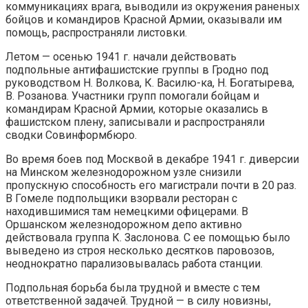
коммуникациях врага, выводили из окружения раненых
бойцов и командиров Красной Армии, оказывали им
помощь, распространяли листовки.
Летом — осенью 1941 г. начали действовать
подпольные антифашистские группы в Гродно под
руководством Н. Волкова, К. Василю-ка, Н. Богатырева,
В. Розанова. Участники групп помогали бойцам и
командирам Красной Армии, которые оказались в
фашистском плену, записывали и распространяли
сводки Совинформбюро.
Во время боев под Москвой в декабре 1941 г. диверсии
на Минском железнодорожном узле снизили
пропускную способность его магистрали почти в 20 раз.
В Гомеле подпольщики взорвали ресторан с
находившимися там немецкими офицерами. В
Оршанском железнодорожном депо активно
действовала группа К. Заслонова. С ее помощью было
выведено из строя несколько десятков паровозов,
неоднократно парализовывалась работа станции.
Подпольная борьба была трудной и вместе с тем
ответственной задачей. Трудной — в силу новизны,