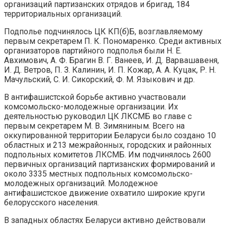
организаций партизанских отрядов и бригад, 184
территориальных организаций.
Подполье подчинялось ЦК КП(б)Б, возглавляемому
первым секретарем П. К. Пономаренко. Среди активных
организаторов партийного подполья были Н. Е.
Авхимович, А. Ф. Брагин В. Г. Ванеев, И. Д. Варвашавеня,
И. Д. Ветров, П. З. Калинин, И. П. Кожар, А. А. Куцак, Р. Н.
Мачульский, С. И. Сикорский, Ф. М. Языкович и др.
В антифашистской борьбе активно участвовали
комсомольско-молодежные организации. Их
деятельностью руководил ЦК ЛКСМБ во главе с
первым секретарем М. В. Зимяниным. Всего на
оккупированной территории Беларуси было создано 10
областных и 213 межрайонных, городских и районных
подпольных комитетов ЛКСМБ. Им подчинялось 2600
первичных организаций партизанских формирований и
около 3335 местных подпольных комсомольско-
молодежных организаций. Молодежное
антифашистское движение охватило широкие круги
белорусского населения.
В западных областях Беларуси активно действовали