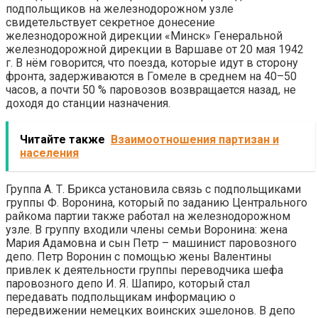
подпольщиков на железнодорожном узле
свидетельствует секретное донесение
железнодорожной дирекции «Минск» Генеральной
железнодорожной дирекции в Варшаве от 20 мая 1942
г. В нём говорится, что поезда, которые идут в сторону
фронта, задерживаются в Гомеле в среднем на 40–50
часов, а почти 50 % паровозов возвращается назад, не
доходя до станции назначения.
Читайте также
Взаимоотношения партизан и
населения
Группа А. Т. Брикса установила связь с подпольщиками
группы Ф. Воронина, который по заданию Центрального
райкома партии также работал на железнодорожном
узле. В группу входили члены семьи Воронина: жена
Мария Адамовна и сын Петр – машинист паровозного
депо. Петр Воронин с помощью жены Валентины
привлек к деятельности группы переводчика шефа
паровозного депо И. Я. Шапиро, который стал
передавать подпольщикам информацию о
передвижении немецких воинских эшелонов. В депо