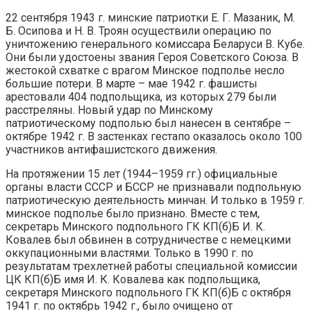
22 сентября 1943 г. минские патриотки Е. Г. Мазаник, М.
Б. Осипова и Н. В. Троян осуществили операцию по
уничтожению генерального комиссара Беларуси В. Кубе.
Они были удостоены звания Героя Советского Союза. В
жестокой схватке с врагом Минское подполье несло
большие потери. В марте – мае 1942 г. фашисты
арестовали 404 подпольщика, из которых 279 были
расстреляны. Новый удар по Минскому
патриотическому подполью был нанесен в сентябре –
октябре 1942 г. В застенках гестапо оказалось около 100
участников антифашистского движения.
На протяжении 15 лет (1944–1959 гг.) официальные
органы власти СССР и БССР не признавали подпольную
патриотическую деятельность минчан. И только в 1959 г.
минское подполье было признано. Вместе с тем,
секретарь Минского подпольного ГК КП(б)Б И. К.
Ковалев был обвинен в сотрудничестве с немецкими
оккупационными властями. Только в 1990 г. по
результатам трехлетней работы специальной комиссии
ЦК КП(б)Б имя И. К. Ковалева как подпольщика,
секретаря Минского подпольного ГК КП(б)Б с октября
1941 г. по октябрь 1942 г., было очищено от