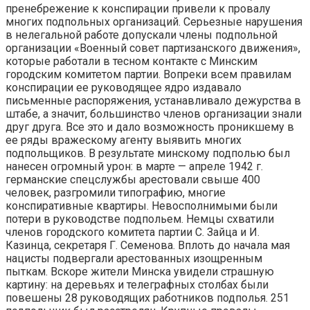
пренебрежение к конспирации привели к провалу
многих подпольных организаций. Серьезные нарушения
в нелегальной работе допускали члены подпольной
организации «Военный совет партизанского движения»,
которые работали в тесном контакте с Минским
городским комитетом партии. Вопреки всем правилам
конспирации ее руководящее ядро издавало
письменные распоряжения, устанавливало дежурства в
штабе, а значит, большинство членов организации знали
друг друга. Все это и дало возможность проникшему в
ее ряды вражескому агенту выявить многих
подпольщиков. В результате минскому подполью был
нанесен огромный урон: в марте — апреле 1942 г.
германские спецслужбы арестовали свыше 400
человек, разгромили типографию, многие
конспиративные квартиры. Невосполнимыми были
потери в руководстве подпольем. Немцы схватили
членов городского комитета партии С. Зайца и И.
Казинца, секретаря Г. Семенова. Вплоть до начала мая
нацисты подвергали арестованных изощренным
пыткам. Вскоре жители Минска увидели страшную
картину: на деревьях и телеграфных столбах были
повешены 28 руководящих работников подполья. 251