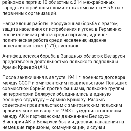
райкомов партии; 10 областных, 214 межрайонных,
городских и районных комитетов комсомола – 5.5 тыс.
первичных организаций.
Направления работы: вооруженная борьба с врагом;
защита населения от истребления и угона в Германию;
воспитательная работа среди партизан; идейно-
политическая работа среди населения; издание
нелегальных газет (171), листовок.
Антифашистская борьба в Западных областях Беларуси
представлена деятельностью польского подполья и
Армии Краевой (АК).
После заключения в августе 1941 г. военного договора
между СССР и эмигрантским правительством Польши о
совместной борьбе против фашизма, польские группы
на территории Беларуси объединились в единую
военную структуру – Армию Крайову. Разрыв
советским правительством с эмигрантским польским
правительством в апреле 1943 г. ухудшил отношения
между АК и партизанским движением Беларуси.
В истории АК в Беларуси были и дерзкие нападения на
немецкие гарнизоны, коммуникации, и случаи