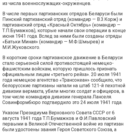
из числа военнослужащих-окруженцев.
В числе первых партизанских отрядов Беларуси были
Пинский партизанский отряд (командир — В.3.Корж) и
партизанский отряд «Красный Октябрь» (командир —
Т.П.Бумажков), которые начали свои операции в конце
июня 1941 года. Вслед за ними были созданы отряды
«Батьки Миная» (командир — М.Ф.Шмырев) и
М.И.Жуковского.
В короткие сроки партизанское движение в Беларуси
стало серьезной силой противостоящей немецко-
фашистским войскам, которую пришлось признать
официальным лицам «третьего рейха». 20 июля 1941
года немецкое агентство «Трансокеан» сообщило, что
белорусские партизаны напали на штаб 121-й пехотной
дивизии вермахта, убили многих солдат и офицеров, в
том числе командира дивизии генерала Ланселя.
Совинформбюро подтвердило это 24 июля 1941 года.
Указом Президиума Верховного Совета СССР от 6
августа 1941 года Т.П.Бумажков и Ф.И.Павловский
первыми в Великой Отечественной войне из партизан
были удостоены звания Героя Советского Союза, а