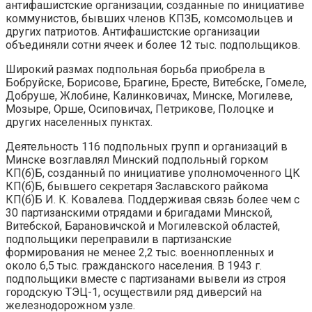
антифашистские организации, созданные по инициативе
коммунистов, бывших членов КПЗБ, комсомольцев и
других патриотов. Антифашистские организации
объединяли сотни ячеек и более 12 тыс. подпольщиков.
Широкий размах подпольная борьба приобрела в
Бобруйске, Борисове, Брагине, Бресте, Витебске, Гомеле,
Добруше, Жлобине, Калинковичах, Минске, Могилеве,
Мозыре, Орше, Осиповичах, Петрикове, Полоцке и
других населенных пунктах.
Деятельность 116 подпольных групп и организаций в
Минске возглавлял Минский подпольный горком
КП(б)Б, созданный по инициативе уполномоченного ЦК
КП(б)Б, бывшего секретаря Заславского райкома
КП(б)Б И. К. Ковалева. Поддерживая связь более чем с
30 партизанскими отрядами и бригадами Минской,
Витебской, Барановичской и Могилевской областей,
подпольщики переправили в партизанские
формирования не менее 2,2 тыс. военнопленных и
около 6,5 тыс. гражданского населения. В 1943 г.
подпольщики вместе с партизанами вывели из строя
городскую ТЭЦ-1, осуществили ряд диверсий на
железнодорожном узле.