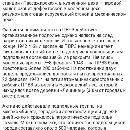
станции «Пассажирская», в кузнечном цехе – паровой
молот, разбит дефектоскоп в колесном цехе,
разукомплектован карусельный станок в механическом
цехе.
Фашисты понимали, что на ПВРЗ действует
организованное подполье, однако напасть на след
патриотов никак не могли. И только после того, как в
конце 1942 г. был заслан на ПВРЗ немецкий агент
Глушаков, который вошел в доверие к подпольщикам,
подпольная организация была раскрыта. Начались
массовые аресты. 7–8 февраля 1943 г. на ПРВЗ было
арестовано более 200 рабочих. На протяжении двух
недель продолжались допросы и пытки арестованных.
22 февраля 1943 г. на пяти автомашинах арестованных
рабочих ПРВЗ вывезли в Назаровский лес, который
находился возле деревни «Лещинец» (3 км от города), и
расстреляли.
Активно действовали подпольные группы на
мясокомбинате, городской электростанции и др. 838
дней жило и сражалось патриотическое подполье
Гомеля. Можно полагать, что количество подпольщиков
города составляло около 500 человек, которые