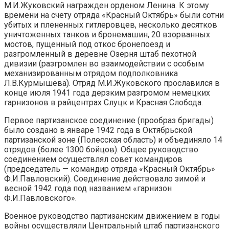
М.И.Жуковский награжден орденом Ленина. К этому
времени на счету отряда «Красный Октябрь» были сотни
убитых и плененных гитлеровцев, несколько десятков
уничтоженных танков и бронемашин, 20 взорванных
мостов, пущенный под откос бронепоезд и
разгромленный в деревне Озерня штаб пехотной
дивизии (разгромлен во взаимодействии с особым
механизированным отрядом подполковника
Л.В.Курмышева). Отряд М.И.Жуковского прославился в
конце июля 1941 года дерзким разгромом немецких
гарнизонов в райцентрах Слуцк и Красная Слобода.
Первое партизанское соединение (прообраз бригады)
было создано в январе 1942 года в Октябрьской
партизанской зоне (Полесская область) и объединяло 14
отрядов (более 1300 бойцов). Общее руководство
соединением осуществлял совет командиров
(председатель — командир отряда «Красный Октябрь»
Ф.И.Павловский). Соединение действовало зимой и
весной 1942 года под названием «гарнизон
Ф.И.Павловского».
Военное руководство партизанским движением в годы
войны осуществляли Центральный штаб партизанского