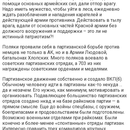
помощи основных армейских сил, дали отпор врагу.
Надо иметь мужество, чтобы уйти в леса, ежедневно
ждать разоблачения и нападения карателей и
действующей армии противника. Действовать в тылу
врага, вдали от основных частей Красной армии без
должного вооружения и поддержки – это ли не
истинный патриотизм?!
Поляки проявили себя в партизанской борьбе против
немцев не только в АК, но и в Армии Людовой,
батальонах Хлопских. Много поляков воевало в
советских партизанских отрядах, а 703 из них
награждены советскими орденами и медалями.
Партизанское движение собственно и создало ВКП(б).
Обычному человеку идти в партизаны как-то некуда …
да и незачем. Его нужно, как минимум, мотивировать и
организовать. Подавляющее большинство партизанских
отрядов создано нквд и на базе райкомов партии — в
прямом смысле. Еще до войны спецбазы, с оружием,
боеприпасами и продовольствием были подготовлены.
Возможно военными отделами при райкомах. Были
конечно и более-менее «спонтанные» отряды партизан.
Интересно сравнить трех командиров крупных