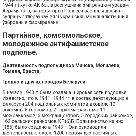
1944 г.) хутка АК была распушчана эмігранцкім урадам.
Акрамя таго, на тэрыторыі Палесся ваенныя дзеянні
супраць гітлераўцаў вялі ўкраінскія нацыяналістычныя
ўзброеныя фарміраванні.
Партийное, комсомольское,
молодежное антифашистское
подполье.
Деятельность подпольщиков Минска, Могилева,
Гомеля, Бреста,
Гродно и других городов Беларуси
В начале 1943 г. была создана широкая сеть подполья.
Известно, что в 1941–1944 гг. в состав действующих в
Беларуси 204 подпольных комитетов входило 10
обкомов, 8 горкомов, 2 горкома-райкома, 11
межрайкомов, 6 межрайцентров, 5 городских райкомов,
162 сельских райкомов КП(б)Б. Большинство из них
(185) было создано в 1943 г. Они руководили
деятельностью около 1200 первичных партийных