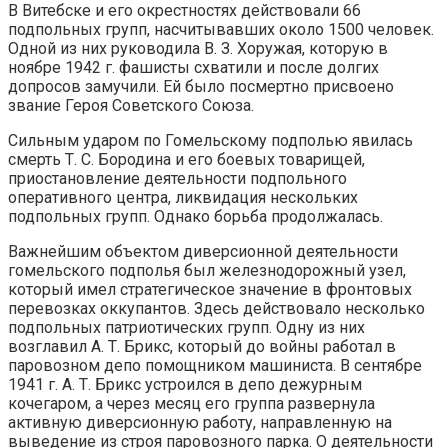
В Витебске и его окрестностях действовали 66
подпольных групп, насчитывавших около 1500 человек.
Одной из них руководила В. З. Хоружая, которую в
ноябре 1942 г. фашисты схватили и после долгих
допросов замучили. Ей было посмертно присвоено
звание Героя Советского Союза.
Сильным ударом по Гомельскому подполью явилась
смерть Т. С. Бородина и его боевых товарищей,
приостановление деятельности подпольного
оперативного центра, ликвидация нескольких
подпольных групп. Однако борьба продолжалась.
Важнейшим объектом диверсионной деятельности
гомельского подполья был железнодорожный узел,
который имел стратегическое значение в фронтовых
перевозках оккупантов. Здесь действовало несколько
подпольных патриотических групп. Одну из них
возглавил А. Т. Брикс, который до войны работал в
паровозном депо помощником машиниста. В сентябре
1941 г. А. Т. Брикс устроился в депо дежурным
кочегаром, а через месяц его группа развернула
активную диверсионную работу, направленную на
выведение из строя паровозного парка. О деятельности