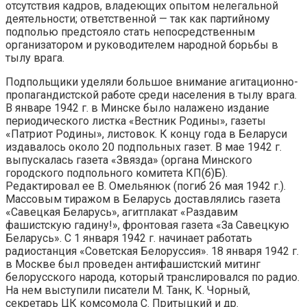
отсутствия кадров, владеющих опытом нелегальной
деятельности; ответственной — так как партийному
подполью предстояло стать непосредственным
организатором и руководителем народной борьбы в
тылу врага.
Подпольщики уделяли большое внимание агитационно-
пропагандистской работе среди населения в тылу врага.
В январе 1942 г. в Минске было налажено издание
периодического листка «Вестник Родины», газеты
«Патриот Родины», листовок. К концу года в Беларуси
издавалось около 20 подпольных газет. В мае 1942 г.
выпускалась газета «Звязда» (органа Минского
городского подпольного комитета КП(б)Б).
Редактировал ее В. Омельянюк (погиб 26 мая 1942 г.).
Массовым тиражом в Беларусь доставлялись газета
«Савецкая Беларусь», агитплакат «Раздавим
фашистскую гадину!», фронтовая газета «За Савецкую
Беларусь». С 1 января 1942 г. начинает работать
радиостанция «Советская Белоруссия». 18 января 1942 г.
в Москве был проведен антифашистский митинг
белорусского народа, который транслировался по радио.
На нем выступили писатели М. Танк, К. Чорный,
секретарь ЦК комсомола С. Притыцкий и др.