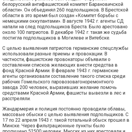
белорусский антифашистский комитет Барановичской
области». Он объединял 260 подпольщиков. В Брестской
области в это время был создан «Комитет борьбы с
немецкими оккупантами». В августе 1942 г. агенты СД
напали на след подпольщиков Бреста. Было арестовано
около 100 патриотов. В декабре 1942 г. такая же судьба
постигла подпольщиков в Могилеве и Витебске.
С целью выявления патриотов германские спецслужбы
использовали разные приемы и провокации. В
частности, фашистские провокаторы объявили о
составлении списков желающих внести средства в
фонд Красной Армии. В феврале 1943 г. германские
агенты организовали составление такого списка среди
рабочих Гомельского паровозовагоноремонтного
завода. 200 человек, выразивших желание помочь
средствами Красной Армии, фашисты вывезли в лес и
расстреляли.
Жандармерия и полиция постоянно проводили облавы,
массовые обыски с целью выявления подпольщиков. С
17 по 22 апреля 1943 г. такой тотальный обыск прошел в
Минске. Через фильтрационные пункты было
пропущено 52500 человек. Многих из них арестовали и