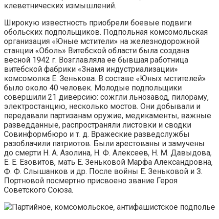
клеветнических измышлений.
Широкую известность приобрели боевые подвиги
обольских подпольщиков. Подпольная комсомольская
организация «Юные мстители» на железнодорожной
станции «Оболь» Витебской области была создана
весной 1942 г. Возглавляла ее бывшая работница
витебской фабрики «Знамя индустриализации»
комсомолка Е. Зенькова. В составе «Юных мстителей»
было около 40 человек. Молодые подпольщики
совершили 21 диверсию: сожгли льнозавод, пилораму,
электростанцию, несколько мостов. Они добывали и
передавали партизанам оружие, медикаменты, важные
разведданные, распространяли листовки и сводки
Совинформбюро и т. д. Вражеские разведслужбы
разоблачили патриотов. Были арестованы и замучены
до смерти Н. А. Азолина, Н. Ф. Алексеев, Н. М. Давыдова,
Е. Е. Езовитов, мать Е. Зеньковой Марфа Александровна,
Ф. Ф. Слышанков и др. После войны Е. Зеньковой и З.
Портновой посмертно присвоено звание Героя
Советского Союза.