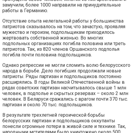
замучили, более 1000 направили на принудительные
работы в Германию.
Отсутствие опыта нелегальной работы у большинства
патриотов сказывалось на том, что зачастую, проявляя
мужество и героизм, подпольщикам приходилось
жертвовать собственной жизнью. Во многих
подпольных организациях погибла половина или треть
патриотов. Так, из 820 членов Оршанского подполья
погибла почти половина подпольщиков.
Однако репрессии не могли сломить волю белорусского
народа в борьбе. Дело погибших продолжали новые
патриоты. Ряды партизан и подпольщиков постоянно
расширялись. В годы Великой Отечественной войны в
рядах советских партизан насчитывалось свыше 1 млн
человек, в подполье и скрытых резервах – около 2 млн
человек. В Беларуси сражались с врагом почти 370 тыс.
партизан и около 70 тыс. подпольщиков.
В результате трехлетней героической борьбы
белорусских партизан и подпольщиков оккупанты
понесли огромные потери в живой силе и технике. Так,
народными мстителями было уничтожено около 500