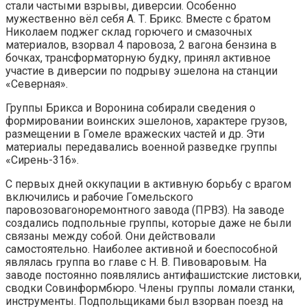
стали частыми взрывы, диверсии. Особенно
мужественно вёл себя А. Т. Брикс. Вместе с братом
Николаем поджег склад горючего и смазочных
материалов, взорвал 4 паровоза, 2 вагона бензина в
бочках, трансформаторную будку, принял активное
участие в диверсии по подрыву эшелона на станции
«Северная».
Группы Брикса и Воронина собирали сведения о
формировании воинских эшелонов, характере грузов,
размещении в Гомеле вражеских частей и др. Эти
материалы передавались военной разведке группы
«Сирень-316».
С первых дней оккупации в активную борьбу с врагом
включились и рабочие Гомельского
паровозовагоноремонтного завода (ПРВЗ). На заводе
создались подпольные группы, которые даже не были
связаны между собой. Они действовали
самостоятельно. Наиболее активной и боеспособной
являлась группа во главе с Н. В. Пивоваровым. На
заводе постоянно появлялись антифашистские листовки,
сводки Совинформбюро. Члены группы ломали станки,
инструменты. Подпольщиками был взорван поезд на