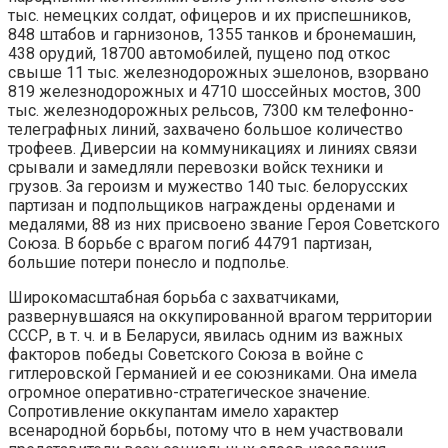
тыс. немецких солдат, офицеров и их приспешников,
848 штабов и гарнизонов, 1355 танков и бронемашин,
438 орудий, 18700 автомобилей, пущено под откос
свыше 11 тыс. железнодорожных эшелонов, взорвано
819 железнодорожных и 4710 шоссейных мостов, 300
тыс. железнодорожных рельсов, 7300 км телефонно-
телеграфных линий, захвачено большое количество
трофеев. Диверсии на коммуникациях и линиях связи
срывали и замедляли перевозки войск техники и
грузов. За героизм и мужество 140 тыс. белорусских
партизан и подпольщиков награждены орденами и
медалями, 88 из них присвоено звание Героя Советского
Союза. В борьбе с врагом погиб 44791 партизан,
большие потери понесло и подполье.
Широкомасштабная борьба с захватчиками,
развернувшаяся на оккупированной врагом территории
СССР, в т. ч. и в Беларуси, явилась одним из важных
факторов победы Советского Союза в войне с
гитлеровской Германией и ее союзниками. Она имела
огромное оперативно-стратегическое значение.
Сопротивление оккупантам имело характер
всенародной борьбы, потому что в нем участвовали