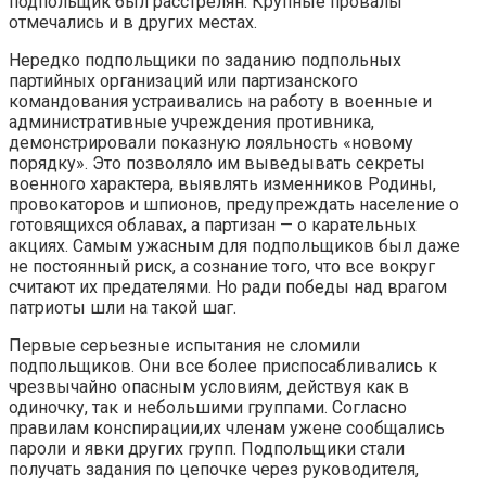
подпольщик был расстрелян. Крупные провалы
отмечались и в других местах.
Нередко подпольщики по заданию подпольных
партийных организаций или партизанского
командования устраивались на работу в военные и
административные учреждения противника,
демонстрировали показную лояльность «новому
порядку». Это позволяло им выведывать секреты
военного характера, выявлять изменников Родины,
провокаторов и шпионов, предупреждать население о
готовящихся облавах, а партизан — о карательных
акциях. Самым ужасным для подпольщиков был даже
не постоянный риск, а сознание того, что все вокруг
считают их предателями. Но ради победы над врагом
патриоты шли на такой шаг.
Первые серьезные испытания не сломили
подпольщиков. Они все более приспосабливались к
чрезвычайно опасным условиям, действуя как в
одиночку, так и небольшими группами. Согласно
правилам конспирации,их членам ужене сообщались
пароли и явки других групп. Подпольщики стали
получать задания по цепочке через руководителя,