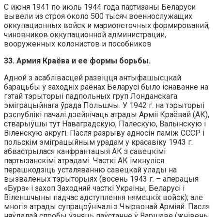
С июня 1941 по июль 1944 года партизаны Беларуси
вывели из строя около 500 тысяч военнослужащих
оккупационных войск и марионеточных формирований,
чиновников оккупационной администрации,
вооруженных колонистов и пособников
33. Армия Краёва и ее формы борьбы.
Адной з асаблівасцей развіцця антыфашысцкай
барацьбы ў заходніх раёнах Беларусі было існаванне на
гэтай тэрыторыі падпольных груп Лонданскага
эміграцыйнага ўрада Польшчы. У 1942 г. на тэрыторыі
рэспублікі пачалі дзейнічаць атрады Арміі Краёвай (АК),
стварыўшы тут Наваградскую, Палескую, Валынскую і
Віленскую акругі. Пасля разрыву адносін паміж СССР і
польскім эміграцыйным урадам у красавіку 1943 г.
абвастрылася канфрантацыя АК з савецкімі
партызанскімі атрадамі. Часткі АК імкнуліся
перашкодзіць усталяванню савецкай улады на
вызваленых тэрыторыях (восень 1943 г. – аперацыя
«Бура» і захоп Заходняй часткі Украіны, Беларусі і
Віленшчыны падчас адступлення нямецкіх войск); але
многія атрады супрацоўнічалі з Чырвонай Арміяй. Пасля
няўдалай спробы ўзняць паўстанне ў Варшаве (жнівень