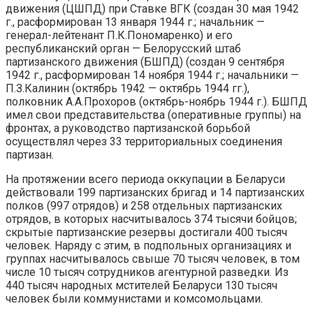
движения (ЦШПД) при Ставке ВГК (создан 30 мая 1942
г., расформирован 13 января 1944 г.; начальник —
генерал-лейтенант П.К.Пономаренко) и его
республиканский орган — Белорусский штаб
партизанского движения (БШПД) (создан 9 сентября
1942 г., расформирован 14 ноября 1944 г.; начальники —
П.З.Калинин (октябрь 1942 — октябрь 1944 гг.),
полковник А.А.Прохоров (октябрь-ноябрь 1944 г.). БШПД
имел свои представительства (оперативные группы) на
фронтах, а руководство партизанской борьбой
осуществлял через 33 территориальных соединения
партизан.
На протяжении всего периода оккупации в Беларуси
действовали 199 партизанских бригад и 14 партизанских
полков (997 отрядов) и 258 отдельных партизанских
отрядов, в которых насчитывалось 374 тысячи бойцов;
скрытые партизанские резервы достигали 400 тысяч
человек. Наряду с этим, в подпольных организациях и
группах насчитывалось свыше 70 тысяч человек, в том
числе 10 тысяч сотрудников агентурной разведки. Из
440 тысяч народных мстителей Беларуси 130 тысяч
человек были коммунистами и комсомольцами.