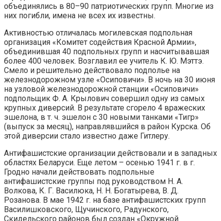
объединялись в 80–90 патриотических групп. Многие из
них погибли, имена не всех их известны.
Активностью отличалась могилевская подпольная
организация «Комитет содействия Красной Армии»,
объединившая 40 подпольных групп и насчитывавшая
более 400 человек. Возглавил ее учитель К. Ю. Мэттэ.
Смело и решительно действовало подполье на
железнодорожном узле «Осиповичи». В ночь на 30 июня
на узловой железнодорожной станции «Осиповичи»
подпольщик Ф. А. Крылович совершил одну из самых
крупных диверсий. В результате сгорело 4 вражеских
эшелона, в т. ч. эшелон с 30 новыми танками «Тигр»
(выпуск за месяц), направлявшийся в район Курска. Об
этой диверсии стало известно даже Гитлеру.
Антифашистские организации действовали и в западных
областях Беларуси. Еще летом – осенью 1941 г. в г.
Гродно начали действовать подпольные
антифашистские группы под руководством Н. А.
Волкова, К. Г. Василюка, Н. Н. Богатырева, В. Д.
Розанова. В мае 1942 г. на базе антифашистских групп
Василишковского, Щучинского, Радунского,
Скидельского районов был создан «Окружной