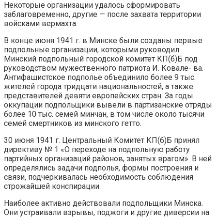
Некоторые организации удалось сформировать
заблаговременно, другие — после захвата территории
войсками вермахта.
В конце июня 1941 г. в Минске были созданы первые
подпольные организации, которыми руководил
Минский подпольный городской комитет КП(б)Б под
руководством мужественного патриота И. Ковале- ва.
Антифашистское подполье объединило более 9 тыс.
жителей города тридцати национальностей, а также
представителей девяти европейских стран. За годы
оккупации подпольщики вывели в партизанские отряды
более 10 тыс. семей минчан, в том числе около тысячи
семей смертников из минского гетто.
30 июня 1941 г. Центральный Комитет КП(б)Б принял
директиву № 1 «О переходе на подпольную работу
партийных организаций районов, занятых врагом». В ней
определялись задачи подполья, формы построения и
связи, подчеркивалась необходимость соблюдения
строжайшей конспирации.
Наиболее активно действовали подпольщики Минска.
Они устраивали взрывы, поджоги и другие диверсии на