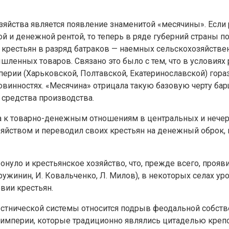
яйства является появление знаменитой «месячины». Если
ной и денежной рентой, то теперь в ряде губерний страны
крестьян в разряд батраков — наемных сельскохозяйствен
шленных товаров. Связано это было с тем, что в условия
рии (Харьковской, Полтавской, Екатеринославской) гора
винностях. «Месячина» отрицала такую базовую черту барщ
 средства производства.
 к товарно-денежным отношениям в центральных и нечер
ством и переводил своих крестьян на денежный оброк, к
уло и крестьянское хозяйство, что, прежде всего, прояв
ужинин, И. Ковальченко, Л. Милов), в некоторых селах у
вии крестьян.
нической системы относится подрыв феодальной собстве
й империи, которые традиционно являлись цитаделью креп