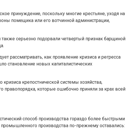
кое принуждение, поскольку многие крестьяне, уходя на
роны помещика или его вотчинной администрации,
и также серьезно подорвали четвертый признак барщиной
а.
ует рассматривать, как проявление кризиса и регресса
 шло становление новых капиталистических
го кризиса крепостнической системы хозяйства,
го правопорядка, которые ошибочно приняли за крах всей
истический способ производства гораздо более быстрыми
я промышленного производства по-прежнему оставались: