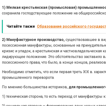
1) Мелкая крестьянская (промысловая) промышленнос
сохранила господствующее положение на общероссийском
Читайте также
Образование российского государств
2) Мануфактурное производство,
существовавшее в виде
посессионная мануфактуры, основанные на принудительн
кризис и упадок, а крестьянская и частновладельческая 
лидирующее положение. Это обстоятельство заставило 
посессионного права, что было, в конце концов, реализова
Необходимо отметить, что если первая треть XIX в. хара
промышленного переворота.
По мнению большинства историков,
для промышленного
1) техническая сторона, то есть переход от мануфактуры 
2) социальная сторона — формирование двух новых клас