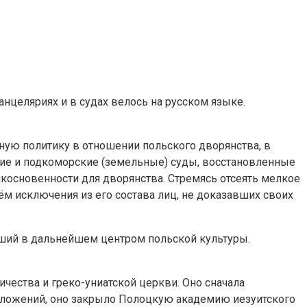
нцеляриях и в судах велось на русском языке.
жную политику в отношении польского дворянства, в
кие и подкоморские (земельные) суды, восстановленные
икосновенности для дворянства. Стремясь отсеять мелкое
ём исключения из его состава лиц, не доказавших своих
авший в дальнейшем центром польской культуры.
чества и греко-униатской церкви. Оно сначала
оложений, оно закрыло Полоцкую академию иезуитского