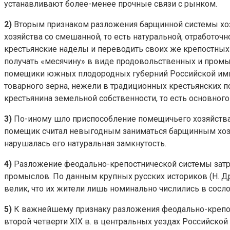
устанавливают более-менее прочные связи с рынком.
2)
Вторым признаком разложения барщинной системы хоз
хозяйства со смешанной, то есть натуральной, отработоч
крестьянские наделы и переводить своих же крепостных 
получать «месячину» в виде продовольственных и промы
помещики южных плодородных губерний Российской импе
товарного зерна, нежели в традиционных крестьянских по
крестьянина земельной собственности, то есть основного
3)
По-иному шло приспособление помещичьего хозяйства
помещик считал невыгодным заниматься барщинным хозяй
нарушалась его натуральная замкнутость.
4)
Разложение феодально-крепостнической системы затрон
промыслов. По данным крупных русских историков (Н. Др
велик, что их жители лишь номинально числились в сосло
5)
К важнейшему признаку разложения феодально-крепост
второй четверти XIX в. в центральных уездах Российско