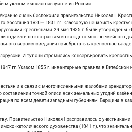
бым указом выслало иезуитов из России.
краине очень беспокоили правительство Николая I. Крест
го восстания 1830— 1831 гг. классовую ненависть кресть
русскими крестьянами. 29 мая 1835 г. были утверждены «
ли отдавать по контрактам из каждого многосемейного дв
лавного вероисповедания приобретать в крепостное владе
оруссии. И тут они стремились консервировать крепостн
847 гг. Указом 1855 г. инвентарные правила в Витебской 
естьян и в связи с многочисленными жалобами арендатор
 е. о составлении точной описи всех земельных угодий каз
страция по всем девяти западным губерниям. Барщина в ка
ву. Правительство Николая I расправилось с участниками 
ско-католического духовенства (1841 г.), что значитель