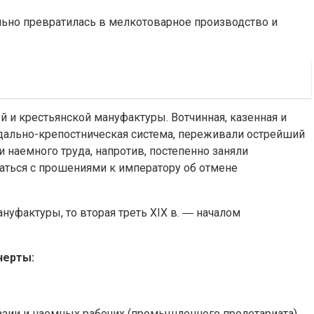
льно превратилась в мелкотоварное производство и
 и крестьянской мануфактуры. Вотчинная, казенная и
одально-крепостническая система, переживали острейший
 наемного труда, напротив, постепенно заняли
аться с прошениями к императору об отмене
нуфактуры, то вторая треть XIX в. ― началом
черты:
зии и наемных рабочих (промышленного пролетариата).