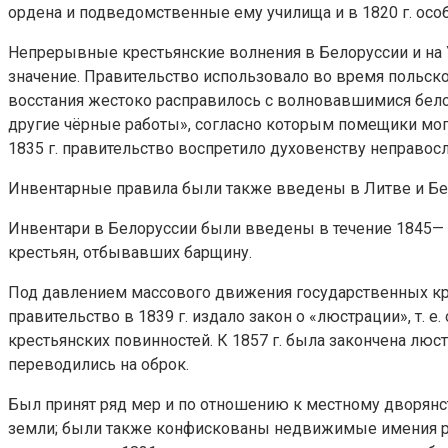
ордена и подведомственные ему училища и в 1820 г. осо
Непрерывные крестьянские волнения в Белоруссии и на У
значение. Правительство использовало во время польско
восстания жестоко расправилось с волновавшимися бело
другие чёрные работы», согласно которым помещики мог
1835 г. правительство воспретило духовенству неправос
Инвентарные правила были также введены в Литве и Бел
Инвентари в Белоруссии были введены в течение 1845— 1
крестьян, отбывавших барщину.
Под давлением массового движения государственных кр
правительство в 1839 г. издало закон о «люстрации», т.
крестьянских повинностей. К 1857 г. была закончена лю
переводились на оброк.
Был принят ряд мер и по отношению к местному дворянст
земли; были также конфискованы недвижимые имения рим