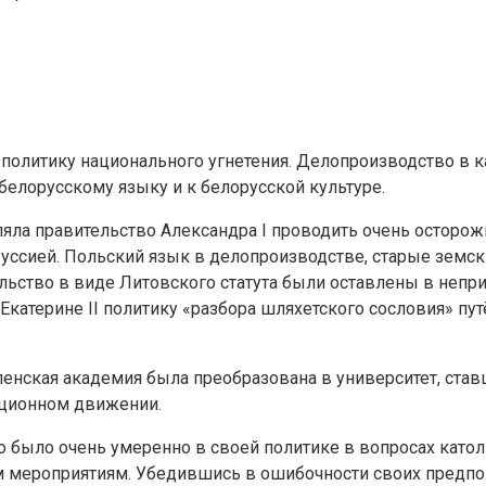
политику национального угнетения. Делопроизводство в ка
белорусскому языку и к белорусской культуре.
ляла правительство Александра I проводить очень осторо
руссией. Польский язык в делопроизводстве, старые земс
льство в виде Литовского статута были оставлены в непр
катерине II политику «разбора шляхетского сословия» пут
иленская академия была преобразована в университет, ст
юционном движении.
 было очень умеренно в своей политике в вопросах католи
им мероприятиям. Убедившись в ошибочности своих предп