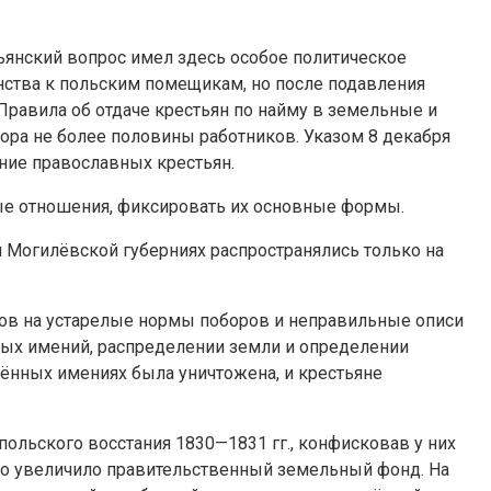
ьянский вопрос имел здесь особое политическое
янства к польским помещикам, но после подавления
Правила об отдаче крестьян по найму в земельные и
ора не более половины работников. Указом 8 декабря
ние православных крестьян.
ые от­ношения, фиксировать их основные формы.
и Могилёвской губерниях распространялись только на
ов на устарелые нормы поборов и неправильные описи
ённых имений, распределении земли и определении
зённых имениях была уничтожена, и крестьяне
польского восстания 1830—1831 гг., конфисковав у них
но увеличило правительственный земельный фонд. На