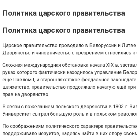
Политика царского правительства
Политика царского правительства
Царское правительство проводило в Белоруссии и Литве 
Дворянство и чиновничество с презрением относились к 
Сложная международная обстановка начала XIX в. застав
руках которого фактически находилось управление Бело
ещё Павлом I, и старошляхетское феодальное законодате
шляхетство, правительство продолжало начатую ещё при Е
прав на дворянство.
В связи с пожеланием польского дворянства в 1803 г. В
Университет сыграл большую роль и в польском револ
По соображениям политического характера правительство
поддерживало иезуитов, надеясь найти в них опору сво