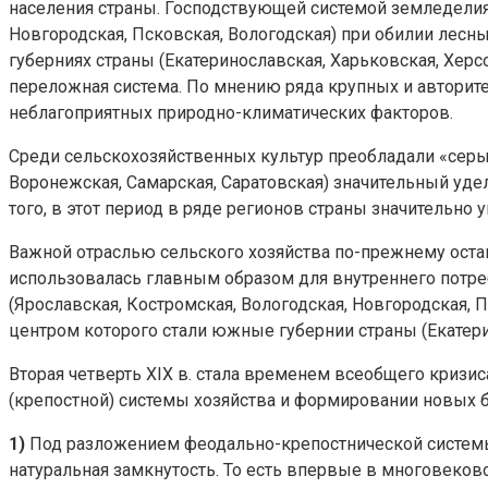
населения страны. Господствующей системой земледелия 
Новгородская, Псковская, Вологодская) при обилии лесн
губерниях страны (Екатеринославская, Харьковская, Херс
переложная система. По мнению ряда крупных и авторитет
неблагоприятных природно-климатических факторов.
Среди сельскохозяйственных культур преобладали «серые
Воронежская, Самарская, Саратовская) значительный уде
того, в этот период в ряде регионов страны значительно 
Важной отраслью сельского хозяйства по-прежнему остав
использовалась главным образом для внутреннего потре
(Ярославская, Костромская, Вологодская, Новгородская, 
центром которого стали южные губернии страны (Екатерин
Вторая четверть XIX в. стала временем всеобщего криз
(крепостной) системы хозяйства и формировании новых б
1)
Под разложением феодально-крепостнической системы, 
натуральная замкнутость. То есть впервые в многовеков