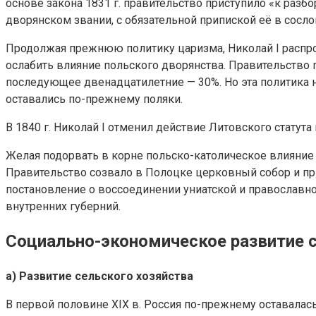
основе закона 1831 г. правительство приступило «к разб
дворянском звании, с обязательной припиской её в сосл
Продолжая прежнюю политику царизма, Николай I распрос
ослабить влияние польского дворянства. Правительство 
последующее двенадцатилетние — 30%. Но эта политика 
оставались по-прежнему поляки.
В 1840 г. Николай I отменил действие Литовского статута
Желая подорвать в корне польско-католическое влияние
Правительство созвало в Полоцке церковный собор и пр
постановление о воссоединении униатской и православн
внутренних губерний.
Социально-экономическое развитие с
а) Развитие сельского хозяйства
В первой половине XIX в. Россия по-прежнему оставалас