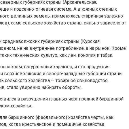
северных губерниях страны (Архангельская,
 еще и подсечно-огневая система. А в южных степных
 много целинных земель, применялась старинная залежно-
ов), само сельское хозяйство страны сильно зависело от
и средневолжских губерниях страны (Курская,
овном, не на внутреннее потребление, а на рынок. Кроме
аких технических культур, как лен, конопля и табак.
основном, натуральный характер, и его продукция
ли верхневолжские и северо-западные губернии страны
ль сельского хозяйства — товарное свиноводство,
ив, стало уверенно набирать обороты.
роявился в разрушении главных черт прежней барщинной
ком хозяйстве.
ля барщинного (феодального) хозяйства черты, как
иод, когда крестьянское и помещичье хозяйства