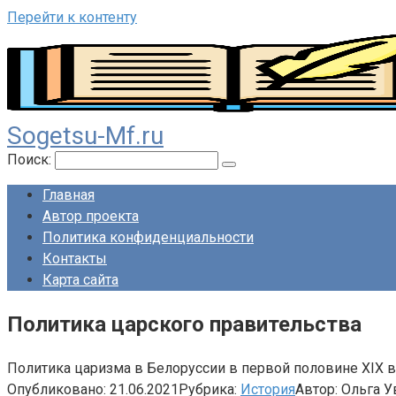
Перейти к контенту
Sogetsu-Mf.ru
Поиск:
Главная
Автор проекта
Политика конфиденциальности
Контакты
Карта сайта
Политика царского правительства
Политика царизма в Белоруссии в первой половине ХIХ 
Опубликовано:
21.06.2021
Рубрика:
История
Автор:
Ольга У