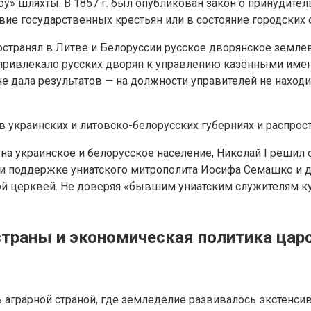
ору» шляхты. В 1857 г. был опубликован закон о принудит
овие государственных крестьян или в состояние городских
транял в Литве и Белоруссии русское дворянское землевл
привлекало русских дворян к управлению казёнными имения
не дала результатов — на должности управителей не нахо
 в украинских и литовско-белорусских губерниях и распрос
 на украинское и белорусское население, Николай I реши
и поддержке униатского митрополита Иосифа Семашко и др
ой церквей. Не доверяя «бывшим униатским служителям к
траны и экономическая политика цар
ь аграрной страной, где земледелие развивалось экстенс