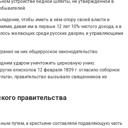
ельном устройстве бедной шляхты, не утверждённой в
 обывателей.
аде­ние, чтобы иметь в нём опору своей власти и
ми, давая им в первые 12 лет 10% чистого дохода, а в
дилось желающих среди русских дворян, и управляющими
транил на них общерусское законодательство.
л одним ударом уничтожить церковную унию.
угих епископов 12 февраля 1839 г. огласило соборное
ульта», правительство вызывало священников из
ского правительства
ивным путем, а крестьяне составляли подавляющую часть