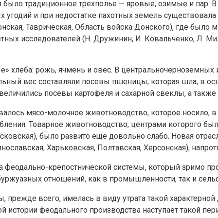
было традиционное трехполье — яровые, озимые и пар. В 
ых угодий и при недостатке пахотных земель существовала
онская, Таврическая, Область войска Донского), где было
ных исследователей (Н. Дружинин, И. Ковальченко, Л. Мил
» хлеба: рожь, ячмень и овес. В центральночерноземных 
льный вес составляли посевы пшеницы, которая шла, в осн
увеличились посевы картофеля и сахарной свеклы, а также т
алось мясо-молочное животноводство, которое носило, в 
бления. Товарное животноводство, центрами которого бы
Псковская), было развито еще довольно слабо. Новая отрас
ославская, Харьковская, Полтавская, Херсонская), напрот
иса феодально-крепостнической системы, который зримо п
уржуазных отношений, как в промышленности, так и сельс
прежде всего, имелась в виду утрата такой характерной д
ой истории феодального производства наступает такой пер