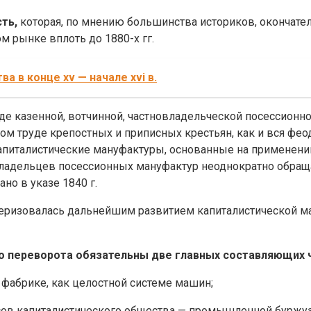
ть,
которая, по мнению большинства историков, окончате
 рынке вплоть до 1880-х гг.
а в конце xv — начале xvi в.
 казенной, вотчинной, частновладельческой посессионной
ом труде крепостных и приписных крестьян, как и вся фе
капиталистические мануфактуры, основанные на применении
владельцев посессионных мануфактур неоднократно обращ
но в указе 1840 г.
ктеризовалась дальнейшим развитием капиталистической ма
 переворота обязательны две главных составляющих 
к фабрике, как целостной системе машин;
сов капиталистического общества — промышленной буржуа