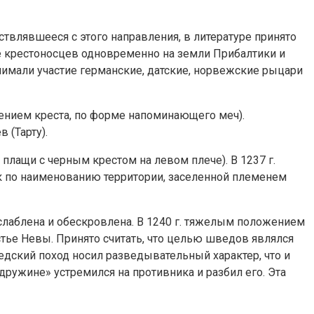
ествлявшееся с этого направления, в литературе принято
ие крестоносцев одновременно на земли Прибалтики и
имали участие германские, датские, норвежские рыцари
жением креста, по форме напоминающего меч).
 (Тарту).
лащи с черным крестом на левом плече). В 1237 г.
к по наименованию территории, заселенной племенем
слаблена и обескровлена. В 1240 г. тяжелым положением
тье Невы. Принято считать, что целью шведов являлся
ведский поход носил разведывательный характер, что и
дружине» устремился на противника и разбил его. Эта