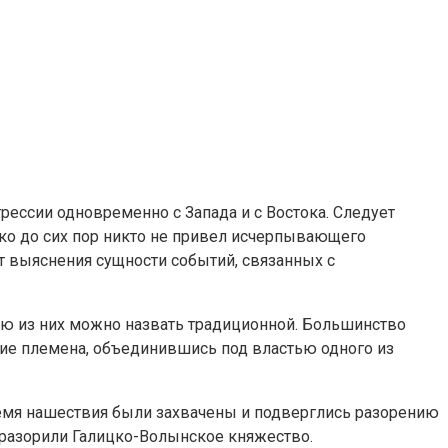
рессии одновременно с Запада и с Востока. Следует
ако до сих пор никто не привел исчерпывающего
т выяснения сущности событий, связанных с
ую из них можно назвать традиционной. Большинство
кие племена, объединившись под властью одного из
время нашествия были захвачены и подверглись разорению
в, разорили Галицко-Волынское княжество.