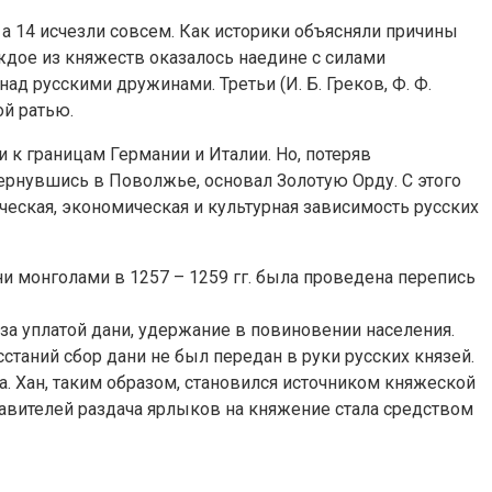
 а 14 исчезли совсем. Как историки объясняли причины
ждое из княжеств оказалось наедине с силами
д русскими дружинами. Третьи (И. Б. Греков, Ф. Ф.
ой ратью.
к границам Германии и Италии. Но, потеряв
ернувшись в Поволжье, основал Золотую Орду. С этого
ческая, экономическая и культурная зависимость русских
ни монголами в 1257 – 1259 гг. была проведена перепись
за уплатой дани, удержание в повиновении населения.
сстаний сбор дани не был передан в руки русских князей.
. Хан, таким образом, становился источником княжеской
вителей раздача ярлыков на княжение стала средством