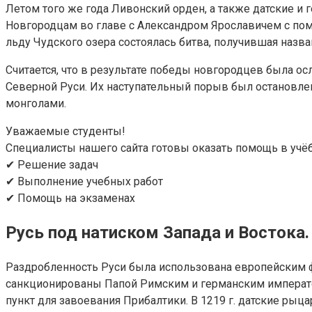
Летом того же года Ливонский орден, а также датские и 
Новгородцам во главе с Александром Ярославичем с пом
льду Чудского озера состоялась битва, получившая наз
Считается, что в результате победы новгородцев была о
Северной Руси. Их наступательный порыв был остановлен.
монголами.
Уважаемые студенты!
Специалисты нашего сайта готовы оказать помощь в учё
✔ Решение задач
✔ Выполнение учебных работ
✔ Помощь на экзаменах
Русь под натиском Запада и Востока
Раздробленность Руси была использована европейским ф
санкционированы Папой Римским и германским император
пункт для завоевания Прибалтики. В 1219 г. датские рыц