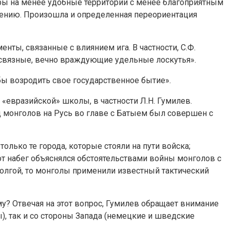
уры на менее удобные территории с менее благоприятным
елению. Произошла и определенная переориентация
ты, связанные с влиянием ига. В частности, С.Ф.
ессвязные, вечно враждующие удельные лоскутья».
бы возродить свое государственное бытие».
евразийской» школы, в частности Л.Н. Гумилев.
д монголов на Русь во главе с Батыем был совершен с
лько те города, которые стояли на пути войска;
тот набег объяснялся обстоятельствами войны монголов с
олгой, то монголы применили известный тактический
? Отвечая на этот вопрос, Гумилев обращает внимание
), так и со стороны Запада (немецкие и шведские