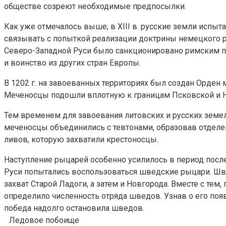
обществе созреют необходимые предпосылки.
Как уже отмечалось выше, в XIII в. русские земли испыта
связывать с попыткой реализации доктрины немецкого ры
Северо-Западной Руси было санкционировано римским па
и воинство из других стран Европы.
В 1202 г. на завоеванных территориях был создан Орден
Меченосцы подошли вплотную к границам Псковской и Нов
Тем временем для завоевания литовских и русских земел
меченосцы объединились с тевтонами, образовав отделе
ливов, которую захватили крестоносцы.
Наступление рыцарей особенно усилилось в период после
Руси попытались воспользоваться шведские рыцари. Швед
захват Старой Ладоги, а затем и Новгорода. Вместе с те
определило численность отряда шведов. Узнав о его поя
победа надолго остановила шведов.
Ледовое побоище