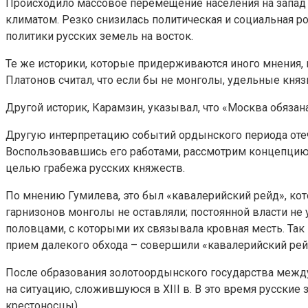
Происходило массовое перемещение населения на запад 
климатом. Резко снизилась политическая и социальная р
политики русских земель на восток.
Те же историки, которые придерживаются иного мнения, 
Платонов считал, что если бы не монголы, удельные кня
Другой историк, Карамзин, указывал, что «Москва обязан
Другую интерпретацию событий ордынского периода отеч
Воспользовавшись его работами, рассмотрим концепцию и
целью грабежа русских княжеств.
По мнению Гумилева, это был «кавалерийский рейд», кото
гарнизонов монголы не оставляли; постоянной власти не 
половцами, с которыми их связывала кровная месть. Та
прием далекого обхода – совершили «кавалерийский рей
После образования золотоордынского государства между
на ситуацию, сложившуюся в XIII в. В это время русские
крестоносцы).