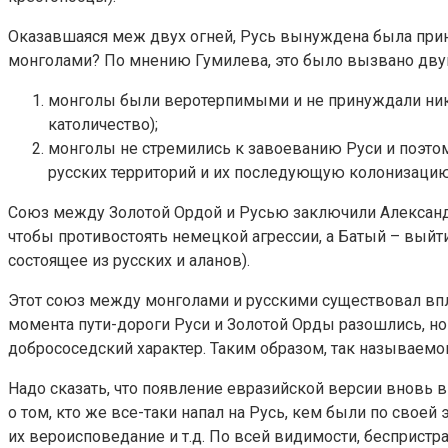
Оказавшаяся меж двух огней, Русь вынуждена была приня
монголами? По мнению Гумилева, это было вызвано дву
монголы были веротерпимыми и не принуждали нико
католичество);
монголы не стремились к завоеванию Руси и поэтом
русских территорий и их последующую колонизацию
Союз между Золотой Ордой и Русью заключили Александр
чтобы противостоять немецкой агрессии, а Батый – вый
состоящее из русских и аланов).
Этот союз между монголами и русскими существовал вплот
момента пути-дороги Руси и Золотой Орды разошлись, но 
добрососедский характер. Таким образом, так называемог
Надо сказать, что появление евразийской версии вновь в
о том, кто же все-таки напал на Русь, кем были по своей
их вероисповедание и т.д. По всей видимости, бесприст