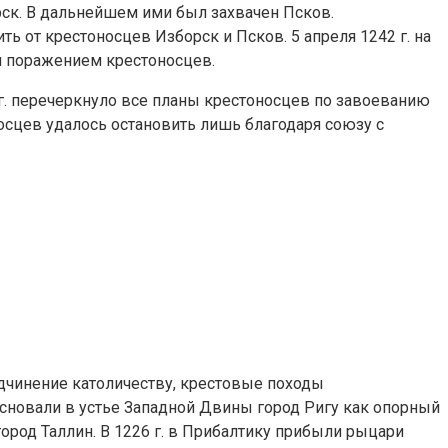
рск. В дальнейшем ими был захвачен Псков.
от крестоносцев Изборск и Псков. 5 апреля 1242 г. на
м поражением крестоносцев.
г. перечеркнуло все планы крестоносцев по завоеванию
носцев удалось остановить лишь благодаря союзу с
дчинение католичеству, крестовые походы
сновали в устье Западной Двины город Ригу как опорный
город Таллин. В 1226 г. в Прибалтику прибыли рыцари