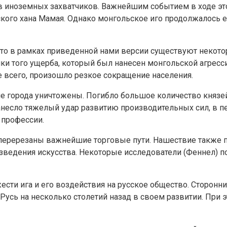
ив иноземных захватчиков. Важнейшим событием в ходе это
ого хана Мамая. Однако монгольское иго продолжалось е
 что в рамках приведенной нами версии существуют некото
нки того ущерба, который был нанесен монгольской агресс
 всего, произошло резкое сокращение населения.
е города уничтожены. Погибло большое количество князей
несло тяжелый удар развитию производительных сил, в п
 профессии.
еререзаны важнейшие торговые пути. Нашествие также пр
едения искусства. Некоторые исследователи (Феннел) по
сти ига и его воздействия на русское общество. Сторонни
 Русь на несколько столетий назад в своем развитии. Пр