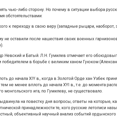
ть чью-либо сторону. Но почему в ситуации выбора русск
мя обстоятельствами:
го к переходу в свою веру (западные рыцари, наоборот, 
у не оставили после нашествия своих военных гарнизонов
).
 Невский и Батый. Л.Н. Гумилев отмечает его обоюдовыго
ти победителем в борьбе с великим ханом Гуюком (Алекса
ь до начала XIY в., когда в Золотой Орде хан Узбек приня
тем не менее вплоть до начала XYI в., т.е. до момента ра
о монгольского ига, по Гумилеву, не существовало.
ыдвинула на повестку дня вопросы, ответы на которые, как
 этнической принадлежности те, кого русские летописи наз
растный, объективный научный анализ событий ордынского 