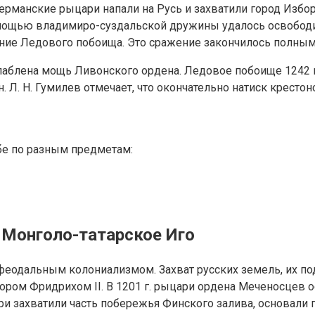
германские рыцари напали на Русь и захватили город Избо
ощью владимиро-суздальской дружины удалось освободить 
вание Ледового побоища. Это сражение закончилось полны
слаблена мощь Ливонского ордена. Ледовое побоище 1242 
 Л. Н. Гумилев отмечает, что окончательно натиск кресто
бе по разным предметам:
. Монголо-татарское Иго
еодальным колониализмом. Захват русских земель, их по
ом Фридрихом II. В 1201 г. рыцари ордена Меченосцев о
ари захватили часть побережья Финского залива, основали 