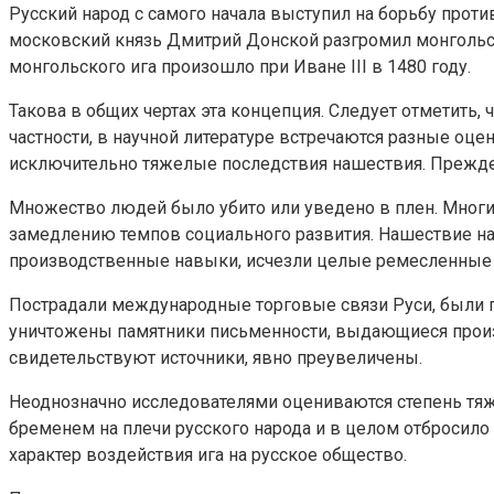
Русский народ с самого начала выступил на борьбу прот
московский князь Дмитрий Донской разгромил монгольск
монгольского ига произошло при Иване III в 1480 году.
Такова в общих чертах эта концепция. Следует отметить,
частности, в научной литературе встречаются разные оце
исключительно тяжелые последствия нашествия. Прежде
Множество людей было убито или уведено в плен. Многи
замедлению темпов социального развития. Нашествие на
производственные навыки, исчезли целые ремесленные
Пострадали международные торговые связи Руси, были п
уничтожены памятники письменности, выдающиеся произв
свидетельствуют источники, явно преувеличены.
Неоднозначно исследователями оцениваются степень тяже
бременем на плечи русского народа и в целом отбросило
характер воздействия ига на русское общество.