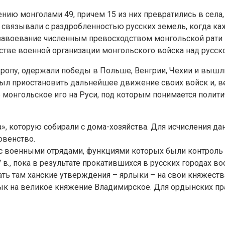
нию монголами 49, причем 15 из них превратились в села,
 связывали с раздробленностью русских земель, когда ка
завоевание численным превосходством монгольской рати на
стве военной организации монгольского войска над русск
опу, одержали победы в Польше, Венгрии, Чехии и вышли 
ыл приостановить дальнейшее движение своих войск и, в
 монгольское иго на Руси, под которым понимается полити
, которую собирали с дома-хозяйства. Для исчисления да
овенство.
 с военными отрядами, функциями которых были контроль 
в., пока в результате прокатившихся в русских городах во
ть там ханские утверждения – ярлыки – на свои княжества
к на великое княжение Владимирское. Для ордынских пра