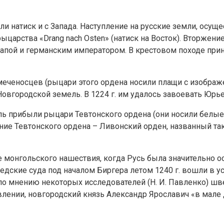
ли натиск и с Запада. Наступление на русские земли, осущ
царства «Drang nach Osten» (натиск на Восток). Вторжен
пой и германским императором. В крестовом походе прин
 меченосцев (рыцари этого ордена носили плащи с изобра
городской земель. В 1224 г. им удалось завоевать Юрьев
ь прибыли рыцари Тевтонского ордена (они носили белые п
ние Тевтонского ордена – Ливонский орден, названный та
 монгольского нашествия, когда Русь была значительно о
ские суда под началом Биргера летом 1240 г. вошли в ус
м, по мнению некоторых исследователей (Н. И. Павленко) ш
влении, новгородский князь Александр Ярославич «в мале 