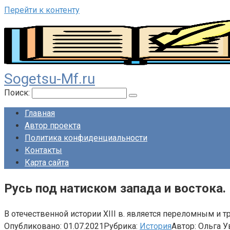
Перейти к контенту
Sogetsu-Mf.ru
Поиск:
Главная
Автор проекта
Политика конфиденциальности
Контакты
Карта сайта
Русь под натиском запада и востока.
В отечественной истории XIII в. является переломным и 
Опубликовано:
01.07.2021
Рубрика:
История
Автор:
Ольга У