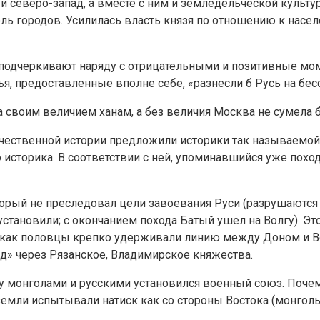
и северо-запад, а вместе с ним и земледельческой культ
оль городов. Усилилась власть князя по отношению к нас
подчеркивают наряду с отрицательными и позитивные момен
зья, предоставленные вполне себе, «разнесли б Русь на б
а своим величием ханам, а без величия Москва не сумела 
ественной истории предложили историки так называемой «
сторика. В соответствии с ней, упоминавшийся уже похо
рый не преследовал цели завоевания Руси (разрушаются то
установили; с окончанием похода Батый ушел на Волгу). Э
к как половцы крепко удерживали линию между Доном и В
д» через Рязанское, Владимирское княжества.
 монголами и русскими установился военный союз. Почему
 земли испытывали натиск как со стороны Востока (монголы