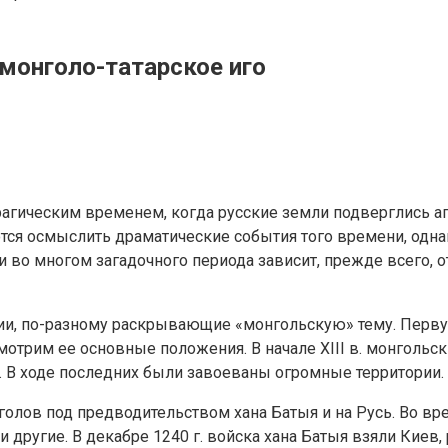
 монголо-татарское иго
трагическим временем, когда русские земли подверглись аг
ются осмыслить драматические события того времени, одн
 во многом загадочного периода зависит, прежде всего, о
ии, по-разному раскрывающие «монгольскую» тему. Перв
отрим ее основные положения. В начале XIII в. монгольс
ы. В ходе последних были завоеваны огромные территории.
нголов под предводительством хана Батыя и на Русь. Во 
ь и другие. В декабре 1240 г. войска хана Батыя взяли Кие