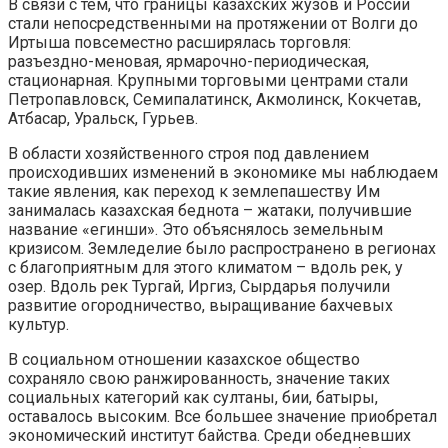
В связи с тем, что границы казахских жузов и России
стали непосредственными на протяжении от Волги до
Иртыша повсеместно расширялась торговля:
разъездно-меновая, ярмарочно-периодическая,
стационарная. Крупными торговыми центрами стали
Петропавловск, Семипалатинск, Акмолинск, Кокчетав,
Атбасар, Уральск, Гурьев.
В области хозяйственного строя под давлением
происходивших изменений в экономике мы наблюдаем
такие явления, как переход к землепашеству Им
занималась казахская беднота – жатаки, получившие
название «егинши». Это объяснялось земельным
кризисом. Земледелие было распространено в регионах
с благоприятным для этого климатом – вдоль рек, у
озер. Вдоль рек Тургай, Иргиз, Сырдарья получили
развитие огородничество, выращивание бахчевых
культур.
В социальном отношении казахское общество
сохраняло свою ранжированность, значение таких
социальных категорий как султаны, бии, батыры,
оставалось высоким. Все большее значение приобретал
экономический институт байства. Среди обедневших