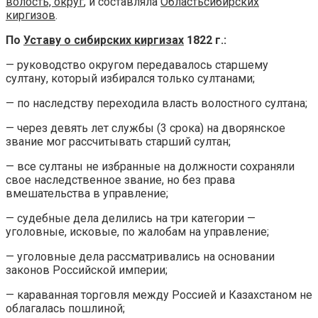
волость, округ
, и составляла
Областьсибирских
киргизов
.
По
Уставу о сибирских киргизах
1822 г.:
— руководство округом передавалось старшему
султану, который избирался только султанами;
— по наследству переходила власть волостного султана;
— через девять лет службы (3 срока) на дворянское
звание мог рассчитывать старший султан;
— все султаны не избранные на должности сохраняли
свое наследственное звание, но без права
вмешательства в управление;
— судебные дела делились на три категории —
уголовные, исковые, по жалобам на управление;
— уголовные дела рассматривались на основании
законов Российской империи;
— караванная торговля между Россией и Казахстаном не
облагалась пошлиной;