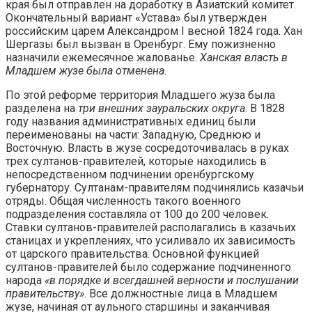
края был отправлен на доработку в Азиатский комитет.
Окончательный вариант «Устава» был утвержден
российским царем Александром I весной 1824 года. Хан
Шергазы был вызван в Оренбург. Ему пожизненно
назначили ежемесячное жалованье.
Ханская власть в
Младшем жузе была отменена.
По этой реформе территория Младшего жуза была
разделена на
три внешних зауральских округа
. В 1828
году названия административных единиц были
переименованы на части: Западную, Среднюю и
Восточную. Власть в жузе сосредоточивалась в руках
трех султанов-правителей, которые находились в
непосредственном подчинении оренбургскому
губернатору. Султанам-правителям подчинялись казачьи
отряды. Общая численность такого военного
подразделения составляла от 100 до 200 человек.
Ставки султанов-правителей располагались в казачьих
станицах и укреплениях, что усиливало их зависимость
от царского правительства. Основной функцией
султанов-правителей было содержание подчиненного
народа
«в порядке и всегдашней верности и послушании
правительству»
. Все должностные лица в Младшем
жузе, начиная от аульного старшины и заканчивая