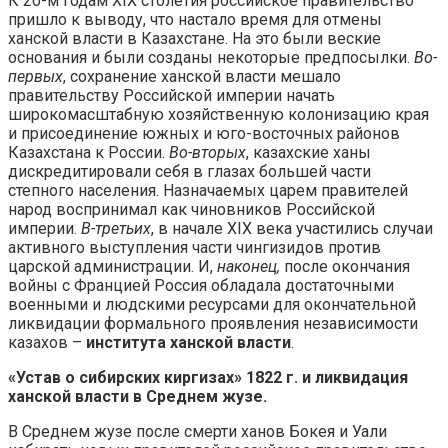
К 20-м годам XIX столетия российское правительство
пришло к выводу, что настало время для отмены
ханской власти в Казахстане. На это были веские
основания и были созданы некоторые предпосылки.
Во-
первых
, сохранение ханской власти мешало
правительству Российской империи начать
широкомасштабную хозяйственную колонизацию края
и присоединение южных и юго-восточных районов
Казахстана к России.
Во-вторых
, казахские ханы
дискредитировали себя в глазах большей части
степного населения. Назначаемых царем правителей
народ воспринимал как чиновников Российской
империи.
В-третьих
, в начале XIX века участились случаи
активного выступления части чингизидов против
царской администрации. И,
наконец,
после окончания
войны с Францией Россия обладала достаточными
военными и людскими ресурсами для окончательной
ликвидации формального проявления независимости
казахов –
института ханской власти
.
«Устав о сибирских киргизах» 1822 г. и ликвидация
ханской власти в Среднем жузе.
В Среднем жузе после смерти ханов Бокея и Уали