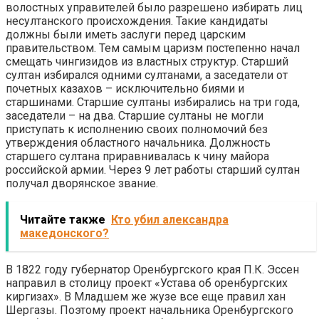
волостных управителей было разрешено избирать лиц
несултанского происхождения. Такие кандидаты
должны были иметь заслуги перед царским
правительством. Тем самым царизм постепенно начал
смещать чингизидов из властных структур. Старший
султан избирался одними султанами, а заседатели от
почетных казахов – исключительно биями и
старшинами. Старшие султаны избирались на три года,
заседатели – на два. Старшие султаны не могли
приступать к исполнению своих полномочий без
утверждения областного начальника. Должность
старшего султана приравнивалась к чину майора
российской армии. Через 9 лет работы старший султан
получал дворянское звание.
Читайте также
Кто убил александра
македонского?
В 1822 году губернатор Оренбургского края П.К. Эссен
направил в столицу проект «Устава об оренбургских
киргизах». В Младшем же жузе все еще правил хан
Шергазы. Поэтому проект начальника Оренбургского