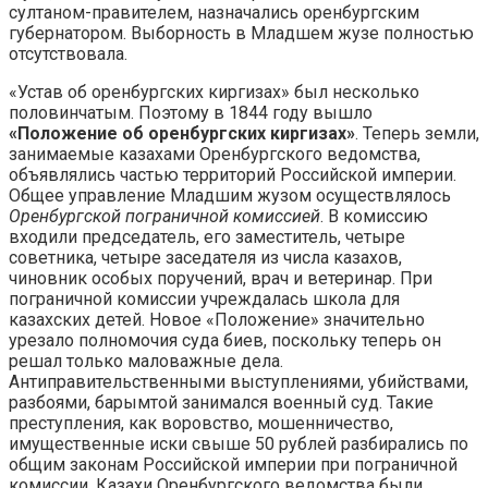
султаном-правителем, назначались оренбургским
губернатором. Выборность в Младшем жузе полностью
отсутствовала.
«Устав об оренбургских киргизах» был несколько
половинчатым. Поэтому в 1844 году вышло
«Положение об оренбургских киргизах»
. Теперь земли,
занимаемые казахами Оренбургского ведомства,
объявлялись частью территорий Российской империи.
Общее управление Младшим жузом осуществлялось
Оренбургской пограничной комиссией
. В комиссию
входили председатель, его заместитель, четыре
советника, четыре заседателя из числа казахов,
чиновник особых поручений, врач и ветеринар. При
пограничной комиссии учреждалась школа для
казахских детей. Новое «Положение» значительно
урезало полномочия суда биев, поскольку теперь он
решал только маловажные дела.
Антиправительственными выступлениями, убийствами,
разбоями, барымтой занимался военный суд. Такие
преступления, как воровство, мошенничество,
имущественные иски свыше 50 рублей разбирались по
общим законам Российской империи при пограничной
комиссии. Казахи Оренбургского ведомства были