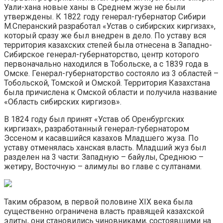
Уали-хана новые ханы в Среднем жузе не были
утверждены. К 1822 году генерал-губернатор Сибири
М.Сперанский разработал «Устав о сибирских киргизах»,
который сразу же был внедрен в дело. По уставу вся
территория казахских степей была отнесена в Западно-
Сибирское генерал-губернаторство, центр которого
первоначально находился в Тобольске, а с 1839 года в
Омске. Генерал-губернаторство состояло из 3 областей –
Тобольской, Томской и Омской. Территория Казахстана
была причислена к Омской области и получила название
«Область сибирских киргизов».
В 1824 году был принят «Устав об Оренбургских
киргизах», разработанный генерал-губернатором
Эссеном и касавшийся казахов Младшего жуза. По
уставу отменялась ханская власть. Младший жуз был
разделен на 3 части: Западную – байулы, Среднюю –
жетиру, Восточную – алимулы во главе с султанами.
Таким образом, в первой половине XIX века была
существенно ограничена власть правящей казахской
элиты, они становились чиновниками, состоявшими на