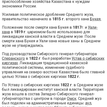
приспособление хозяйства Казахстана к нуждам
экономики России.
Усиливая политическое дробление Среднего жуза,
правительство назначило в
1815 г.
второго хана
Букея.
Положение после смерти хана Букея в
1817
г. и
Уали-
хана
в
1819 г
. царизмом было использовано для
ликвидации ханской власти в Среднем жузе. После
смерти хана Букея и Уали-хана новые ханы в Среднем
жузе не утверждались.
Под руководством Сибирского генерал-губернатора
Сперанского
в
1822 г
. был разработан
Устав о сибирских
киргизах
. Ликвидация традиционной казахской
политической системы, изменение судебного
управления на северо-востоке Казахстана было главной
целью Устава о сибирских киргизах
1822 г.
По Уставу о сибирских киргизах
1822 г
. в Среднем жузе
был ликвидирован институт ханской власти. Территория
жуза вошла в состав Западно-Сибирского генерал-
губернаторства с центром в городе
Омск
. Средний жуз
был поделен на административные единицы:
аул,