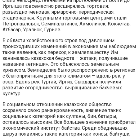
стали непосредственными на протяжении от Волги до
Иртыша повсеместно расширялась торговля:
разъездно-меновая, ярмарочно-периодическая,
стационарная. Крупными торговыми центрами стали
Петропавловск, Семипалатинск, Акмолинск, Кокчетав,
Атбасар, Уральск, Гурьев.
В области хозяйственного строя под давлением
происходивших изменений в экономике мы наблюдаем
такие явления, как переход к землепашеству Им
занималась казахская беднота – жатаки, получившие
название «егинши». Это объяснялось земельным
кризисом. Земледелие было распространено в регионах
с благоприятным для этого климатом – вдоль рек, у
озер. Вдоль рек Тургай, Иргиз, Сырдарья получили
развитие огородничество, выращивание бахчевых
культур.
В социальном отношении казахское общество
сохраняло свою ранжированность, значение таких
социальных категорий как султаны, бии, батыры,
оставалось высоким. Все большее значение приобретал
экономический институт байства. Среди обедневших
шаруа появились такие категории как консы, байгуши,