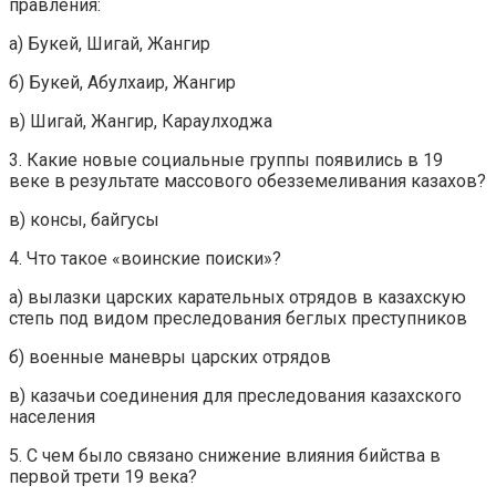
правления:
а) Букей, Шигай, Жангир
б) Букей, Абулхаир, Жангир
в) Шигай, Жангир, Караулходжа
3. Какие новые социальные группы появились в 19
веке в результате массового обезземеливания казахов?
в) консы, байгусы
4. Что такое «воинские поиски»?
а) вылазки царских карательных отрядов в казахскую
степь под видом преследования беглых преступников
б) военные маневры царских отрядов
в) казачьи соединения для преследования казахского
населения
5. С чем было связано снижение влияния бийства в
первой трети 19 века?