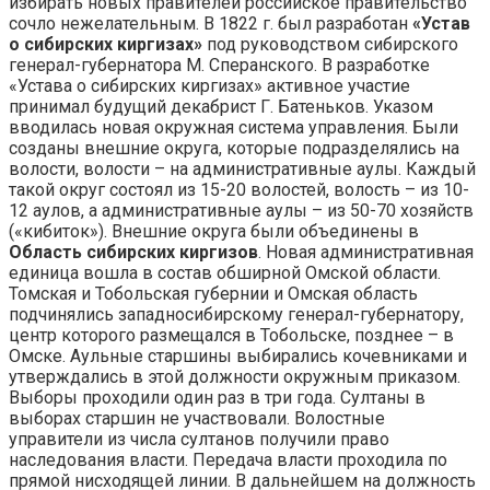
избирать новых правителей российское правительство
сочло нежелательным. В 1822 г. был разработан
«Устав
о сибирских киргизах»
под руководством сибирского
генерал-губернатора М. Сперанского. В разработке
«Устава о сибирских киргизах» активное участие
принимал будущий декабрист Г. Батеньков. Указом
вводилась новая окружная система управления. Были
созданы внешние округа, которые подразделялись на
волости, волости – на административные аулы. Каждый
такой округ состоял из 15-20 волостей, волость – из 10-
12 аулов, а административные аулы – из 50-70 хозяйств
(«кибиток»). Внешние округа были объединены в
Область сибирских киргизов
. Новая административная
единица вошла в состав обширной Омской области.
Томская и Тобольская губернии и Омская область
подчинялись западносибирскому генерал-губернатору,
центр которого размещался в Тобольске, позднее – в
Омске. Аульные старшины выбирались кочевниками и
утверждались в этой должности окружным приказом.
Выборы проходили один раз в три года. Султаны в
выборах старшин не участвовали. Волостные
управители из числа султанов получили право
наследования власти. Передача власти проходила по
прямой нисходящей линии. В дальнейшем на должность