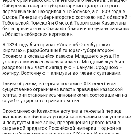
территория казахских степей была отнесена в Западно-
Сибирское генерал-губернаторство, центр которого
первоначально находился в Тобольске, а с 1839 года в
Омске. Генерал-губернаторство состояло из 3 областей –
Тобольской, Томской и Омской. Территория Казахстана
была причислена к Омской области и получила название
«Область сибирских киргизов».
В 1824 году был принят «Устав об Оренбургских
киргизах», разработанный генерал-губернатором
Эссеном и касавшийся казахов Младшего жуза. По
уставу отменялась ханская власть. Младший жуз был
разделен на 3 части: Западную – байулы, Среднюю –
жетиру, Восточную – алимулы во главе с султанами.
Таким образом, в первой половине XIX века была
существенно ограничена власть правящей казахской
элиты, они становились чиновниками, состоявшими на
службе у царского правительства.
Экономически Казахстан вступил в тяжелый период
лишения пастбищных угодий, вытеснения в засушливые
и полупустынные зоны, превращения целого края в
сырьевой придаток Российской империи – одной из
сильнейших мировых держав XIX века. Изменения,