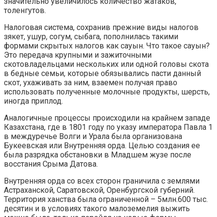
значительно увеличилось количество жатаков,
толенгутов.
Налоговая система, сохранив прежние виды налогов
зякет, ушур, согум, сыбага, пополнилась такими
формами скрытых налогов как сауын. Что такое сауын?
Это передача крупными и зажиточными
скотовладельцами нескольких или одной головы скота
в бедные семьи, которые обязывались пасти данный
скот, ухаживать за ним, взаемен получая право
использовать полученные молочные продукты, шерсть,
иногда приплод.
Аналогичные процессы происходили на крайнем западе
Казахстана, где в 1801 году по указу императора Павла 1
в междуречье Волги и Урала была организована
Букеевская или Внутренняя орда. Целью создания ее
была разрядка обстановки в Младшем жузе после
восстания Срыма Датова.
Внутренняя орда со всех сторон граничила с землями
Астраханской, Саратовской, Оренбургской губерний.
Территория ханства была ограниченной – 5млн.600 тыс.
десятин и в условиях такого малоземелия выжить