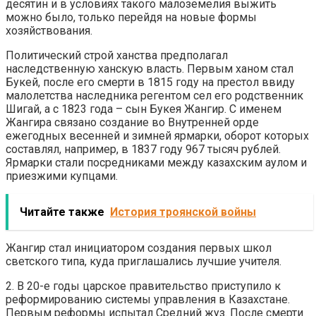
десятин и в условиях такого малоземелия выжить
можно было, только перейдя на новые формы
хозяйствования.
Политический строй ханства предполагал
наследственную ханскую власть. Первым ханом стал
Букей, после его смерти в 1815 году на престол ввиду
малолетства наследника регентом сел его родственник
Шигай, а с 1823 года – сын Букея Жангир. С именем
Жангира связано создание во Внутренней орде
ежегодных весенней и зимней ярмарки, оборот которых
составлял, например, в 1837 году 967 тысяч рублей.
Ярмарки стали посредниками между казахским аулом и
приезжими купцами.
Читайте также
История троянской войны
Жангир стал инициатором создания первых школ
светского типа, куда приглашались лучшие учителя.
2. В 20-е годы царское правительство приступило к
реформированию системы управления в Казахстане.
Первым реформы испытал Средний жуз. После смерти