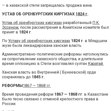
— в казахской степи запрещалась продажа вина.
УСТАВ ОБ ОРЕНБУРГСКИХ КИРГИЗАХ
1824 г
.
Устав об оренбургских киргизах
разработанный
П.К.
Эссеном
, после рассмотрения в Азиатском комитете был
принят в
1824 г
.
По
Уставу об оренбургских киргизах
1824 г
. в Младшем
жузе была ликвидирована ханская власть.
Административно-политические реформы натолкнулись
на сопротивление казахского общества, и длительное
время оппозицию в Степи возглавлял султан
Каратай.
Ханская власть во Внутренней ( Букеевской) орде
сохранялась до
1845 г.
РЕФОРМЫ
1867 — 1868 гг.
Время проведения реформ
1867 — 1868 гг
. в Казахстане
было тесно связано с отменой крепостного права в
России.