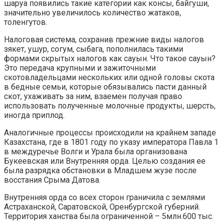
шаруа появились такие категории как консы, байгуши,
значительно увеличилось количество жатаков,
толенгутов.
Налоговая система, сохранив прежние виды налогов
зякет, ушур, согум, сыбага, пополнилась такими
формами скрытых налогов как сауын. Что такое сауын?
Это передача крупными и зажиточными
скотовладельцами нескольких или одной головы скота
в бедные семьи, которые обязывались пасти данный
скот, ухаживать за ним, взаемен получая право
использовать полученные молочные продукты, шерсть,
иногда приплод.
Аналогичные процессы происходили на крайнем западе
Казахстана, где в 1801 году по указу императора Павла 1
в междуречье Волги и Урала была организована
Букеевская или Внутренняя орда. Целью создания ее
была разрядка обстановки в Младшем жузе после
восстания Срыма Датова.
Внутренняя орда со всех сторон граничила с землями
Астраханской, Саратовской, Оренбургской губерний.
Территория ханства была ограниченной – 5млн.600 тыс.