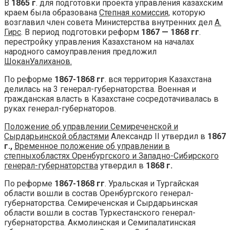
В
1865 г
. для подготовки проекта управления казахским
краем была образована
Степная комиссия,
которую
возглавил член совета Министерства внутренних дел
А.
Гирс
. В период подготовки реформ
1867 — 1868 гг
.
перестройку управления Казахстаном на началах
народного самоуправления предложил
ШоканУалиханов.
По реформе
1867-1868 гг
. вся территория Казахстана
делилась на 3 генерал-губернаторства. Военная и
гражданская власть в Казахстане сосредотачивалась в
руках генерал-губернаторов.
Положение об управлении Семиреченской и
Сырдарьинской областями
Александр II утвердил в
1867
г.,
Временное положение об управлении в
степныхобластях Оренбургского и Западно-Сибирского
генерал-губернаторства
утвердил в
1868 г.
По реформе
1867-1868 гг
. Уральская и Тургайская
области вошли в состав Оренбургского генерал-
губернаторства. Семиреченская и Сырдарьинская
области вошли в состав Туркестанского генерал-
губернаторства. Акмолинская и Семипалатинская