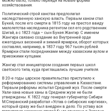
можно было, только перейдя на новые формы
хозяйствования.
Политический строй ханства предполагал
наследственную ханскую власть. Первым ханом стал
Букей, после его смерти в 1815 году на престол ввиду
малолетства наследника регентом сел его родственник
Шигай, а с 1823 года – сын Букея Жангир. С именем
Жангира связано создание во Внутренней орде
ежегодных весенней и зимней ярмарки, оборот которых
составлял, например, в 1837 году 967 тысяч рублей.
Ярмарки стали посредниками между казахским аулом и
приезжими купцами.
Жангир стал инициатором создания первых школ
светского типа, куда приглашались лучшие учителя.
В 20-е годы царское правительство приступило к
реформированию системы управления в Казахстане.
Первым реформы испытал Средний жуз. После смерти
Уали-хана новые ханы в Среднем жузе не были
утверждены. К 1822 году генерал-губернатор Сибири
М.Сперанский разработал «Устав о сибирских киргизах»,
который сразу же был внедрен в дело. По уставу вся