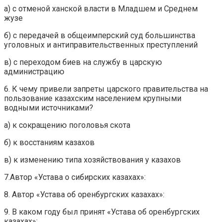
а) с отменой ханской власти в Младшем и Среднем
жузе
б) с передачей в общеимперский суд большинства
уголовных и антиправительственных преступлений
в) с переходом биев на службу в царскую
администрацию
6. К чему привели запреты царского правительства на
пользование казахским населением крупными
водными источниками?
а) к сокращению поголовья скота
б) к восстаниям казахов
в) к изменению типа хозяйствования у казахов
7.Автор «Устава о сибирских казахах»:
8. Автор «Устава об оренбургских казахах»:
9. В каком году был принят «Устава об оренбургских
казахах»: