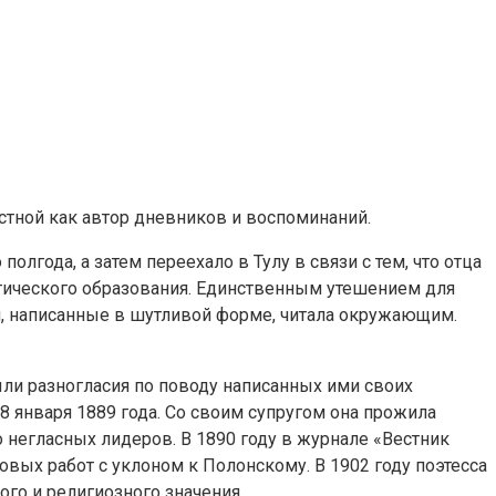
естной как автор дневников и воспоминаний.
олгода, а затем переехало в Тулу в связи с тем, что отца
атического образования. Единственным утешением для
ихи, написанные в шутливой форме, читала окружающим.
ли разногласия по поводу написанных ими своих
 8 января 1889 года. Со своим супругом она прожила
го негласных лидеров. В 1890 году в журнале «Вестник
овых работ с уклоном к Полонскому. В 1902 году поэтесса
ого и религиозного значения.