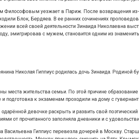
ом Философовым уезжает в Париж. После возвращения из-з
одили Блок, Бердяев. В ее ранних сочинениях проповедова
тяжении всей своей деятельности Зинаида Николаевна выст
оду, эмигрировав с мужем, становится одним из знамениты
рянина Николая Гиппиус родилась дочь Зинаида. Родиной 
ны места жительства семьи. По этой причине образовани
и подготовка к экзаменам проходили на дому с гувернант
одарённой девочке раскрыть и развить свой поэтический т
ниями от прочитанного заполняла дневники и с удовольств
нна Васильевна Гиппиус перевезла дочерей в Москву. Стар
ледственность. Москву пришлось сменить на Ялту. Крымск