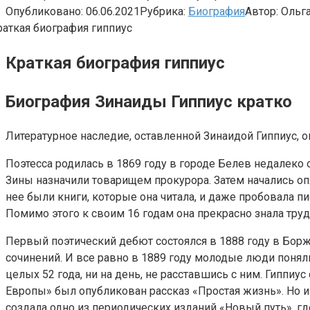
Опубликовано:
06.06.2021
Рубрика:
Биография
Автор:
Ольг
Краткая биография гиппиус
Биография Зинаиды Гиппиус кратко
Литературное наследие, оставленной Зинаидой Гиппиус, о
Поэтесса родилась в 1869 году в городе Белев недалеко о
Зины назначили товарищем прокурора. Затем начались оп
нее были книги, которые она читала, и даже пробовала п
Помимо этого к своим 16 годам она прекрасно знала труд
Первый поэтический дебют состоялся в 1888 году в Бор
сочинений. И все равно в 1889 году молодые люди поняли
целых 52 года, ни на день, не расставшись с ним. Гиппиу
Европы» был опубликован рассказ «Простая жизнь». Но из
создала одно из периодических изданий «Новый путь», гд