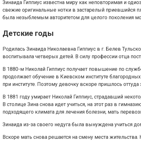
Зинаида Гиппиус известна миру как неповторимая и одиоз
свежие оригинальные нотки в застарелый приевшийся пл
была незыблемым авторитетом для целого поколения мо
Детские годы
Родилась Зинаида Николаевна Гиппиус в г. Белев Тульской
воспитывала четверых детей. В силу профессии отца пос
В 1880-м Николай Гиппиус получает повышение по службе,
продолжает обучение в Киевском институте благородных 
при институте. Поэтому девочку вскоре пришлось оттуда 
В 1881 году умирает Николай Гиппиус, страдавший некото
В столице Зина снова идет учиться, на этот раз в гимнази
подходящего климата для лечения болезни, мать перевоз
Зинаида из-за своего недуга была вынуждена учиться дома
Вскоре мать снова решается на смену места жительства. 