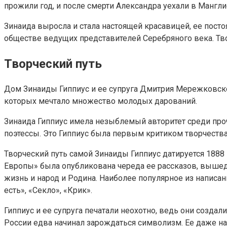
прожили год, и после смерти Александра уехали в Мангли
Зинаида выросла и стала настоящей красавицей, ее пост
обществе ведущих представителей Серебряного века. Тво
Творческий путь
Дом Зинаиды Гиппиус и ее супруга Дмитрия Мережковско
которых мечтало множество молодых дарований.
Зинаида Гиппиус имела незыблемый авторитет среди про
поэтессы. Это Гиппиус была первым критиком творчества 
Творческий путь самой Зинаиды Гиппиус датируется 1888
Европы» была опубликована череда ее рассказов, вышед
жизнь и народ и Родина. Наиболее популярное из написанн
есть», «Секло», «Крик».
Гиппиус и ее супруга печатали неохотно, ведь они созда
России едва начинал зарождаться символизм. Ее даже н