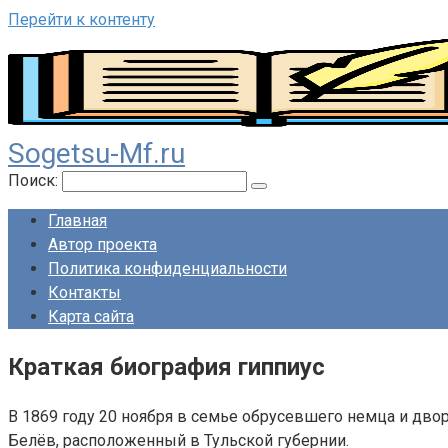
Перейти к контенту
Sogetsu-Mf.ru
Поиск:
Главная
Автор проекта
Политика конфиденциальности
Контакты
Карта сайта
Краткая биография гиппиус
В 1869 году 20 ноября в семье обрусевшего немца и дво
Белёв, расположенный в Тульской губернии.