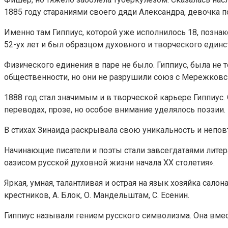
1885 году стараниями своего дяди Александра, девочка п
Именно там Гиппиус, которой уже исполнилось 18, поз
52-ух лет и был образцом духовного и творческого единс
Физического единения в паре не было. Гиппиус, была не т
общественности, но они не разрушили союз с Мережковс
1888 год стал значимым и в творческой карьере Гиппиус. 
переводах, прозе, но особое внимание уделялось поэзии.
В стихах Зинаида раскрывала свою уникальность и непов
Начинающие писатели и поэты стали завсегдатаями литер
оазисом русской духовной жизни начала ХХ столетия».
Яркая, умная, талантливая и острая на язык хозяйка сал
крестников, А. Блок, О. Мандельштам, С. Есенин.
Гиппиус называли гением русского символизма. Она вме