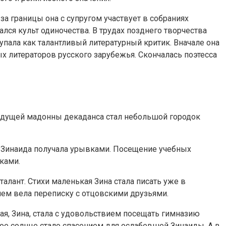
а границы она с супругом участвует в собраниях
лся культ одиночества. В трудах позднего творчества
упала как талантливый литературный критик. Вначале она
х литераторов русского зарубежья. Скончалась поэтесса
будущей мадонны декаданса стал небольшой городок
е Зинаида получала урывками. Посещение учебных
ками.
алант. Стихи маленькая Зина стала писать уже в
ием вела переписку с отцовскими друзьями.
шая, Зина, стала с удовольствием посещать гимназию
ое солнце стало спасением для ослабевшей Зинаиды. А в