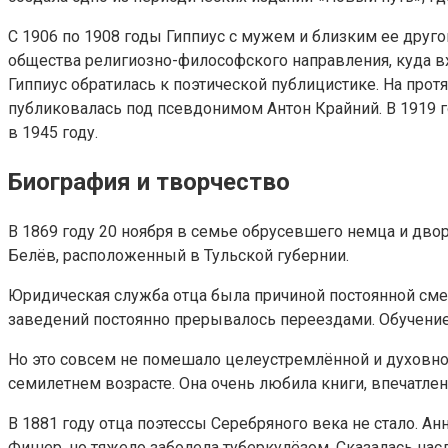
С 1906 по 1908 годы Гиппиус с мужем и близким ее друг
общества религиозно-философского направления, куда вх
Гиппиус обратилась к поэтической публицистике. На про
публиковалась под псевдонимом Антон Крайний. В 1919 г
в 1945 году.
Биография и творчество
В 1869 году 20 ноября в семье обрусевшего немца и дво
Белёв, расположенный в Тульской губернии.
Юридическая служба отца была причиной постоянной сме
заведений постоянно прерывалось переездами. Обучение 
Но это совсем не помешало целеустремлённой и духовно 
семилетнем возрасте. Она очень любила книги, впечатле
В 1881 году отца поэтессы Серебряного века не стало. А
Фишер, но тяжело заболела туберкулёзом. Сказалась нас