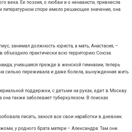
о века. Ее поэзия, о любви и о ненависти, привнесла
м литературном споре имело решающее значение, она
иус, занимал должность юриста, а мать, Анастасия, –
ов объездило практически всю территорию Союза.
инаида, учившаяся прежде в женской гимназии, теперь
она сильно переживала и даже болела, вынужденная жить
ериальной поддержки, с детьми на руках, едет в Москву.
да она также заболевает туберкулезом. В поисках
робовала писать, занося все свои наработки в дневник.
жоми, у родного брата матери – Александра. Там они