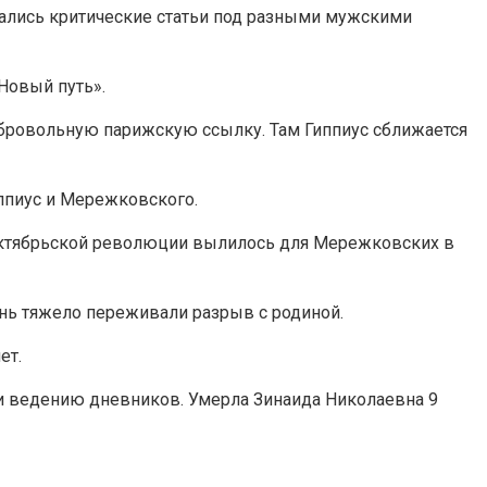
сались критические статьи под разными мужскими
Новый путь».
бровольную парижскую ссылку. Там Гиппиус сближается
иппиус и Мережковского.
е Октябрьской революции вылилось для Мережковских в
нь тяжело переживали разрыв с родиной.
ет.
в и ведению дневников. Умерла Зинаида Николаевна 9