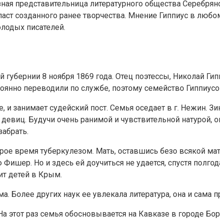
ная представительница литературного общества Серебряног
аст созданного ранее творчества. Мнение Гиппиус в любо
лодых писателей.
 губернии 8 ноября 1869 года. Отец поэтессы, Николай Гипп
тоянно переводили по службе, поэтому семейство Гиппиус
 и занимает судейский пост. Семья оседает в г. Нежин. З
девиц. Будучи очень ранимой и чувствительной натурой, 
забрать.
рое время туберкулезом. Мать, оставшись безо всякой мат
ю Фишер. Но и здесь ей доучиться не удается, спустя полго
ит детей в Крым.
. Более других наук ее увлекала литература, она и сама п
На этот раз семья обосновывается на Кавказе в городе Бор