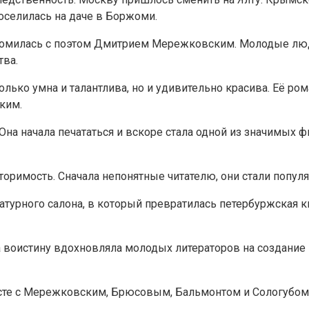
оселилась на даче в Боржоми.
накомилась с поэтом Дмитрием Мережковским. Молодые лю
тва.
олько умна и талантлива, но и удивительно красива. Её ро
ким.
Она начала печататься и вскоре стала одной из значимых ф
торимость. Сначала непонятные читателю, они стали попул
атурного салона, в который превратилась петербуржская 
она воистину вдохновляла молодых литераторов на создани
сте с Мережковским, Брюсовым, Бальмонтом и Сологубом с