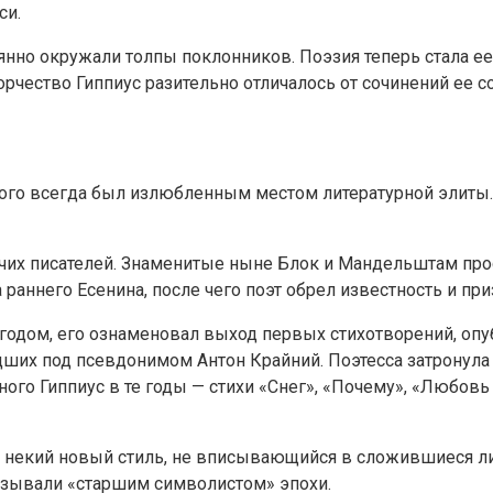
си.
оянно окружали толпы поклонников. Поэзия теперь стала е
рчество Гиппиус разительно отличалось от сочинений ее с
го всегда был излюбленным местом литературной элиты. О
чих писателей. Знаменитые ныне Блок и Мандельштам про
раннего Есенина, после чего поэт обрел известность и при
 годом, его ознаменовал выход первых стихотворений, опу
ших под псевдонимом Антон Крайний. Поэтесса затронула 
ого Гиппиус в те годы — стихи «Снег», «Почему», «Любовь о
ли некий новый стиль, не вписывающийся в сложившиеся ли
азывали «старшим символистом» эпохи.