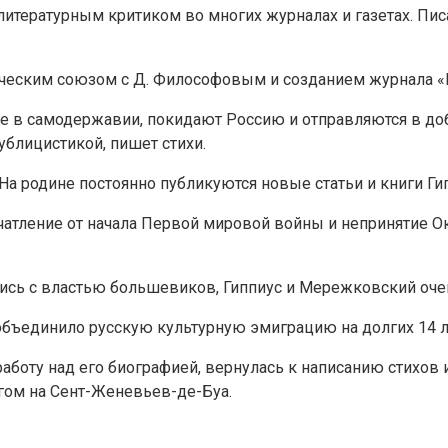
литературным критиком во многих журналах и газетах. Пи
рческим союзом с Д. Философовым и созданием журнала «
е в самодержавии, покидают Россию и отправляются в до
блицистикой, пишет стихи.
 На родине постоянно публикуются новые статьи и книги Г
впечатление от начала Первой мировой войны и неприняти
шись с властью большевиков, Гиппиус и Мережковский оче
объединило русскую культурную эмиграцию на долгих 14 л
 работу над его биографией, вернулась к написанию стихо
угом на Сент-Женевьев-де-Буа.