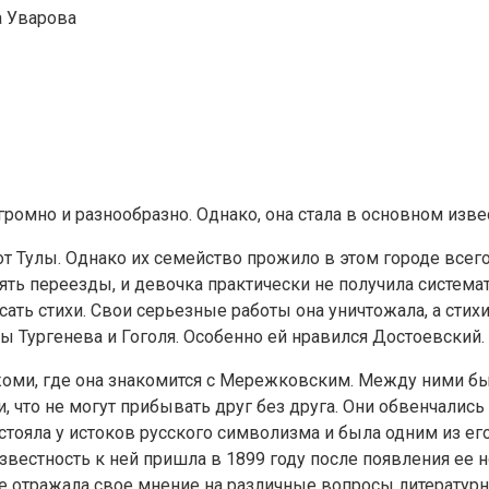
а Уварова
громно и разнообразно. Однако, она стала в основном изв
т Тулы. Однако их семейство прожило в этом городе всего п
ять переезды, и девочка практически не получила систем
исать стихи. Свои серьезные работы она уничтожала, а ст
ы Тургенева и Гоголя. Особенно ей нравился Достоевский.
жоми, где она знакомится с Мережковским. Между ними бы
, что не могут прибывать друг без друга. Они обвенчались
с стояла у истоков русского символизма и была одним из е
вестность к ней пришла в 1899 году после появления ее н
е отражала свое мнение на различные вопросы литературн