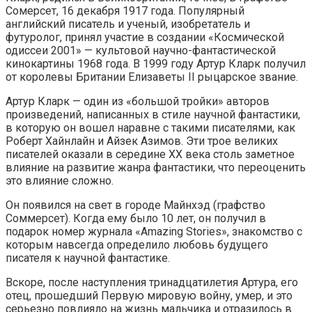
Сомерсет, 16 декабря 1917 года. Популярный
английский писатель и ученый, изобретатель и
футуролог, принял участие в создании «Космической
одиссеи 2001» — культовой научно-фантастической
кинокартины 1968 года. В 1999 году Артур Кларк получил
от королевы Британии Елизаветы II рыцарское звание.
Артур Кларк — один из «большой тройки» авторов
произведений, написанных в стиле научной фантастики,
в которую он вошел наравне с такими писателями, как
Роберт Хайнлайн и Айзек Азимов. Эти трое великих
писателей оказали в середине XX века столь заметное
влияние на развитие жанра фантастики, что переоценить
это влияние сложно.
Он появился на свет в городе Майнхэд (графство
Соммерсет). Когда ему было 10 лет, он получил в
подарок номер журнала «Amazing Stories», знакомство с
которым навсегда определило любовь будущего
писателя к научной фантастике.
Вскоре, после наступления тринадцатилетия Артура, его
отец, прошедший Первую мировую войну, умер, и это
серьезно повлияло на жизнь мальчика и отразилось в