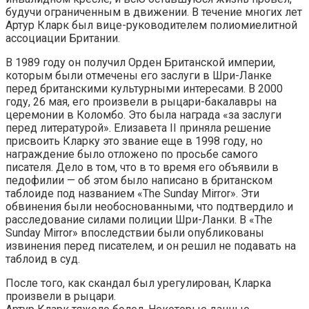
будучи ограниченным в движении. В течение многих лет
Артур Кларк был вице-руководителем полиомиелитной
ассоциации Британии.
В 1989 году он получил Орден Британской империи,
которым были отмечены его заслуги в Шри-Ланке
перед британскими культурными интересами. В 2000
году, 26 мая, его произвели в рыцари-бакалавры на
церемонии в Коломбо. Это была награда «за заслуги
перед литературой». Елизавета II приняла решение
присвоить Кларку это звание еще в 1998 году, но
награждение было отложено по просьбе самого
писателя. Дело в том, что в то время его объявили в
педофилии — об этом было написано в британском
таблоиде под названием «The Sunday Mirror». Эти
обвинения были необоснованными, что подтвердило и
расследование силами полиции Шри-Ланки. В «The
Sunday Mirror» впоследствии были опубликованы
извинения перед писателем, и он решил не подавать на
таблоид в суд.
После того, как скандал был урегулирован, Кларка
произвели в рыцари.