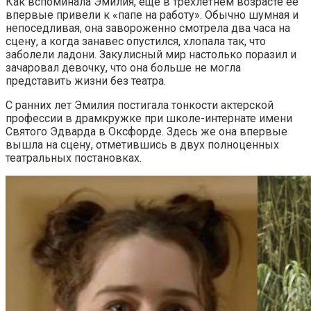
Как вспоминала Эмилия, еще в трехлетнем возрасте ее
впервые привели к «папе на работу». Обычно шумная и
непоседливая, она завороженно смотрела два часа на
сцену, а когда занавес опустился, хлопала так, что
заболели ладони. Закулисный мир настолько поразил и
зачаровал девочку, что она больше не могла
представить жизни без театра.
С ранних лет Эмилия постигала тонкости актерской
профессии в драмкружке при школе-интернате имени
Святого Эдварда в Оксфорде. Здесь же она впервые
вышла на сцену, отметившись в двух полноценных
театральных постановках.