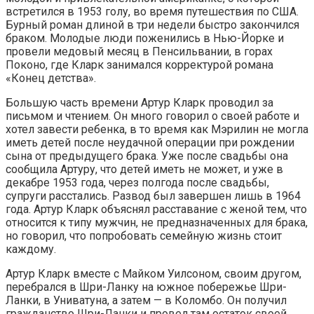
встретился в 1953 голу, во время путешествия по США.
Бурный роман длиной в три недели быстро закончился
браком. Молодые люди поженились в Нью-Йорке и
провели медовый месяц в Пенсильвании, в горах
Поконо, где Кларк занимался корректурой романа
«Конец детства».
Большую часть времени Артур Кларк проводил за
письмом и чтением. Он много говорил о своей работе и
хотел завести ребенка, в то время как Мэрилин не могла
иметь детей после неудачной операции при рождении
сына от предыдущего брака. Уже после свадьбы она
сообщила Артуру, что детей иметь не может, и уже в
декабре 1953 года, через полгода после свадьбы,
супруги расстались. Развод был завершен лишь в 1964
года. Артур Кларк объяснял расставание с женой тем, что
относится к типу мужчин, не предназначенных для брака,
но говорил, что попробовать семейную жизнь стоит
каждому.
Артур Кларк вместе с Майком Уилсоном, своим другом,
перебрался в Шри-Ланку на южное побережье Шри-
Ланки, в Униватуна, а затем — в Коломбо. Он получил
гражданство Шри-Ланки и провел там остаток своей