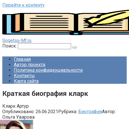
Перейти к контенту
Sogetsu-Mf.ru
Поиск:
Главная
Автор проекта
Политика конфиденциальности
Контакты
Карта сайта
Краткая биография кларк
Кларк Артур
Опубликовано:
26.06.2021
Рубрика:
Биография
Автор:
Ольга Уварова