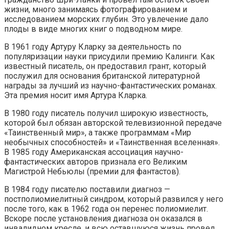
жизни, много занимаясь фотографированием и
исследованием морских глубин. Это увлечение дало
плоды в виде многих книг о подводном мире.
В 1961 году Артуру Кларку за деятельность по
популяризации науки присудили премию Калинги. Как
известный писатель, он предоставил грант, который
послужил для основания британской литературной
награды за лучший из научно-фантастических романах.
Эта премия носит имя Артура Кларка.
В 1980 году писатель получил широкую известность,
которой был обязан авторской телевизионной передаче
«Таинственный мир», а также программам «Мир
необычных способностей» и «Таинственная вселенная».
В 1985 году Американская ассоциация научно-
фантастических авторов признала его Великим
Магистрой Небьюлы (премии для фантастов).
В 1984 году писателю поставили диагноз —
постполиомиелитный синдром, который развился у него
после того, как в 1962 года он перенес полиомиелит.
Вскоре после установления диагноза он оказался в
инвалидном кресле, и всю оставшуюся жизнь провел,