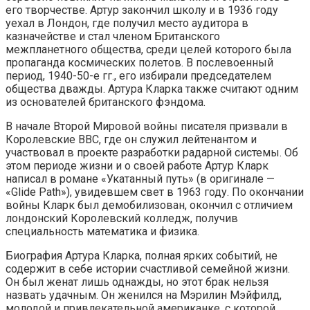
его творчестве. Артур закончил школу и в 1936 году
уехал в Лондон, где получил место аудитора в
казначействе и стал членом Британского
межпланетного общества, среди целей которого была
пропаганда космических полетов. В послевоенный
период, 1940-50-е гг., его избирали председателем
общества дважды. Артура Кларка также считают одним
из основателей британского фэндома.
В начале Второй Мировой войны писателя призвали в
Королевские ВВС, где он служил лейтенантом и
участвовал в проекте разработки радарной системы. Об
этом периоде жизни и о своей работе Артур Кларк
написал в романе «Укатанный путь» (в оригинале —
«Glide Path»), увидевшем свет в 1963 году. По окончании
войны Кларк был демобилизован, окончил с отличием
лондонский Королевский колледж, получив
специальность математика и физика.
Биография Артура Кларка, полная ярких событий, не
содержит в себе истории счастливой семейной жизни.
Он был женат лишь однажды, но этот брак нельзя
назвать удачным. Он женился на Мэрилин Мэйфилд,
молодой и привлекательной американке, с которой