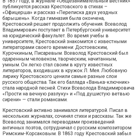
В 1857 году, в журнале «Общезанимательный вестник»
публикуется рассказ Крестовского в стихах –
«Офицерша» и рассказ «Переписка двух уездных
барышень». Когда гимназия была окончена,
Крестовский решает продолжить обучения. Всеволод
Владимирович поступает в Петербургский университет
на юридический факультет. Во время учебы в
университете, Крестовский знакомится с известными
литераторами своего времени: Достоевским,
Курочкиным, Писаревым. Всеволод Крестовский был
одаренным человеком, творческим, начитанным,
умным. Он легко стал своим в кругу известных
литераторов, входивших в кружок Л. Мея. Любовную
лирику Крестовского ценили самые разные слои
русского общества. Так его баллада «Ванька-ключник»
стала народной песней. Стихи Всеволода Владимировича
«Прости на вечную разлуку» и «Под душистую ветвью
сирени» — стали романсами.
Крестовский активно занимался литературой. Писал в
нескольких журналах, сочинял стихи и рассказы. Так же
Всеволод занимался переводами произведений
античных поэтов, сотрудничал с русским композитором
Римским-Корсаковым. В 1863 году Крестовский забыл