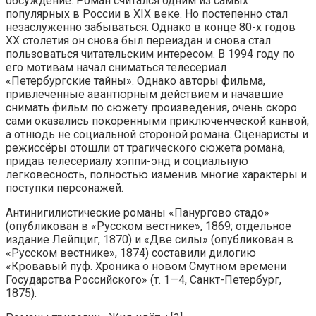
обсуждение. Роман считался одним из самых
популярных в России в XIX веке. Но постепенно стал
незаслуженно забываться. Однако в конце 80-х годов
XX столетия он снова был переиздан и снова стал
пользоваться читательским интересом. В 1994 году по
его мотивам начал сниматься телесериал
«Петербургские тайны». Однако авторы фильма,
привлеченные авантюрным действием и начавшие
снимать фильм по сюжету произведения, очень скоро
сами оказались покоренными приключенческой канвой,
а отнюдь не социальной стороной романа. Сценаристы и
режиссёры отошли от трагического сюжета романа,
придав телесериалу хэппи-энд и социальную
легковесность, полностью изменив многие характеры и
поступки персонажей.
Антинигилистические романы «Панургово стадо»
(опубликован в «Русском вестнике», 1869; отдельное
издание Лейпциг, 1870) и «Две силы» (опубликован в
«Русском вестнике», 1874) составили дилогию
«Кровавый пуф. Хроника о новом Смутном времени
Государства Российского» (т. 1—4, Санкт-Петербург,
1875).