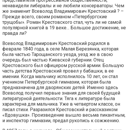
представители прогрессивной общественности,
ненавидели либералы и не любили консерваторы. Чем
же знаменит Всеволод Владимирович Крестовский ? –
Прежде всего, своим романом «Петербургские
трущобы». Роман Крестовского стал, чуть ли не самой
популярной книгой в 19 веке… Большое достижение, не
правда ли?
Всеволод Владимирович Крестовский родился в
феврале 1840 года, в селе Малая Березянка, которая
была частью Тарощанского уезда, уезд же в свою
очередь был частью Киевской губернии. Отец
Крестовского был офицером русской армии. Большую
часть детства Крестовский провел у бабашки, в ее
имении. Когда мальчику исполнилось 10 лет, он стал
учеником Петербургской гимназии, которая была
предназначена для дворянских детей. Именно здесь
Всеволод получил первые знания для своей будущей
литературной деятельности. Тяга к литературе была
характерна для мальчика. Уже в четвертом классе, он
писал стихи. Разразился Крестовский и рассказиком
«Вдовушка». Произведение вышло весьма пикантным,
и инспектор гимназии, предал рукопись к сожжению.