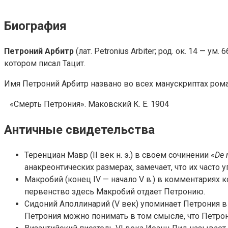
Биография
Петроний Арбитр
(лат. Petronius Arbiter; род. ок. 14 —
котором писал Тацит.
Имя Петроний Арбитр названо во всех манускриптах рома
«Смерть Петрония». Маковский К. Е. 1904
Античные свидетельства
Теренциан Мавр (II век н. э.) в своем сочинении «
De 
анакреонтических размерах, замечает, что их часто
Макробий (конец IV — начало V в.) в комментариях 
первенство здесь Макробий отдает Петронию.
Сидоний Аполлинарий (V век) упоминает Петрония в
Петрония можно понимать в том смысле, что Петрон