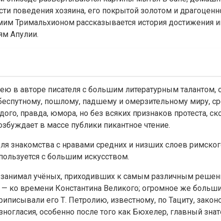
ти поведения хозяина, его покрытой золотом и драгоценн
амим Тримальxионом рассказывается история достижения и
ям Апулии.
ею в авторе писателя с большим литературным талантом, 
 беспутному, пошлому, падшему и омерзительному миру, ср
ждого, правда, юмора, но без всяких признаков протеста, 
озбуждает в массе публики пикантное чтение.
для знакомства с нравами средних и низших слоев римск
пользуется с большим искусством.
ни занимал учёных, приходивших к самым различным решен
Пети — ко времени Константина Великого; огромное же боль
риписывали его Т. Петролию, известному, по Тациту, законод
зногласия, особенно после того как Бюхелер, главный знат