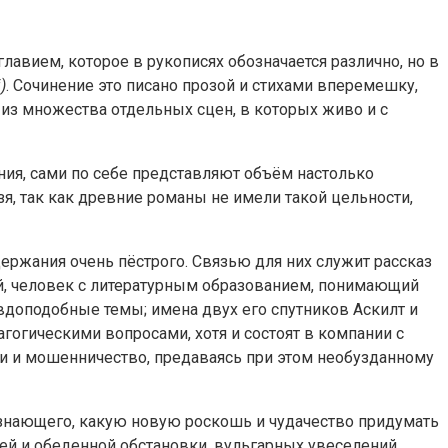
лавием, которое в рукописях обозначается различно, но в
)
. Сочинение это писано прозой и стихами вперемешку,
из множества отдельных сцен, в которых живо и с
ния, сами по себе представляют объём настолько
зя, так как древние романы не имели такой цельности,
держания очень пёстрого. Связью для них служит рассказ
й, человек с литературным образованием, понимающий
вдоподобные темы; имена двух его спутников Аскилт и
гогическими вопросами, хотя и состоят в компании с
ни и мошенничество, предаваясь при этом необузданному
 знающего, какую новую роскошь и чудачество придумать
ей и обеденной обстановки, вульгарных увеселений,