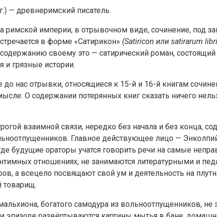
 г.) — древнеримский писатель.
 римской империи, в отрывочном виде, сочинение, под заг
встречается в форме «Сатирикон»
(Satiricon или satirarum libri
содержанию своему это — сатирический роман, состоящий 
 и грязные истории.
до нас отрывки, относящиеся к 15-й и 16-й книгам сочине
мысле. О содержании потерянных книг сказать ничего нель
огой взаимной связи, нередко без начала и без конца, со
ольноотпущенников. Главное действующее лицо — Энколпи
где будущие ораторы учатся говорить речи на самые непра
интимных отношениях, не занимаются литературными и педа
ов, а всецело посвящают свой ум и деятельность на плут
й товарищ.
мальхиона, богатого самодура из вольноотпущенников, не
том эпизоде развёртываются картины мытья в бане, домашн