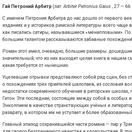
Гай Петроний Арбитр
(лат.
Arbiter Petronius Gaius
, 27 — 66
С именем Петрония Арбитра до нас дошло от первого века
изданиях и у историков римской литературы всего чаще 
как писались сатиры, называвшиеся «менипповыми». По 
большим талантом рассказываются забавные похождения
Роман этот имел, очевидно, большие размеры: дошедшие 
значительный, что из них выходит целая книга в нашем с
какая требуется от нынешних.
Уцелевшие отрывки представляют собой ряд сцен, без стр
о похождениях трёх приятелей шалопаев, из сословия в
недостатки современного обучения в риторских школах, 
Гитон. Эти последние, состоящие между собой в особых 
Энколпием в качестве странствующих учёных и литератор
разврату, в котором им не уступает и более образованны
Главный эпизод сохранившейся части романа — пир у Три
для своего безграничного чванства и удовольствия. В э