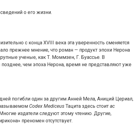
 сведений о его жизни.
изительно с конца XVIII века эта уверенность сменяется
дало прежнее мнение, что роман — продукт эпохи Нерона
рупные ученые, как Т. Моммзен, Г. Буассье. В
 позднее, чем эпоха Нерона, время не представляют уже
дней погибли один за другим Анней Мела, Аниций Цериал,
к называемом
Codex Mediceus
Тацита здесь стоит
ас
. Многие издатели следуют этому чтению. Другие,
тирикона» преномен отсутствует.