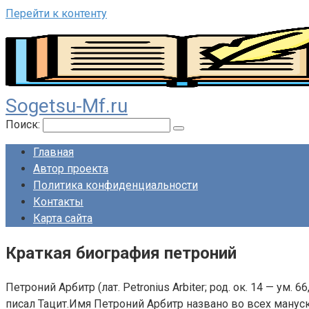
Перейти к контенту
Sogetsu-Mf.ru
Поиск:
Главная
Автор проекта
Политика конфиденциальности
Контакты
Карта сайта
Краткая биография петроний
Петроний Арбитр (лат. Petronius Arbiter; род. ок. 14 — 
писал Тацит.Имя Петроний Арбитр названо во всех мануск