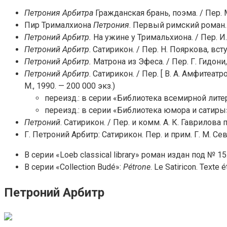
Петрония Арбитра
Гражданская брань, поэма. / Пер. М
Пир Трималхиона
Петрония
. Первый римский роман. Из
Петроний Арбитр.
На ужине у Тримальхиона. / Пер. И.
Петроний Арбитр
. Сатирикон. / Пер. Н. Пояркова, вступ
Петроний Арбитр.
Матрона из Эфеса. / Пер. Г. Гидони, 
Петроний Арбитр
. Сатирикон. / Пер. [ В. А. Амфитеат
М., 1990. — 200 000 экз.)
переизд.: в серии «Библиотека всемирной литер
переизд.: в серии «Библиотека юмора и сатиры».
Петроний
. Сатирикон. / Пер. и комм. А. К. Гаврилова 
Г. Петроний Арбитр: Сатирикон. Пер. и прим. Г. М. Се
В серии «Loeb classical library» роман издан под № 15
В серии «Collection Budé»:
Pétrone
. Le Satiricon. Texte é
Петроний Арбитр