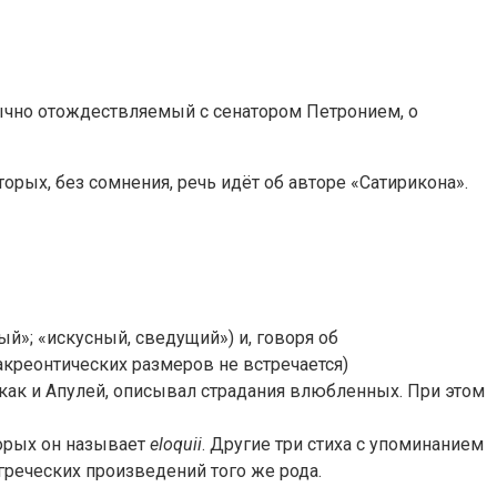
 обычно отождествляемый с сенатором Петронием, о
рых, без сомнения, речь идёт об авторе «Сатирикона».
й»; «искусный, сведущий») и, говоря об
акреонтических размеров не встречается)
, как и Апулей, описывал страдания влюбленных. При этом
торых он называет
eloquii
. Другие три стиха с упоминанием
греческих произведений того же рода.