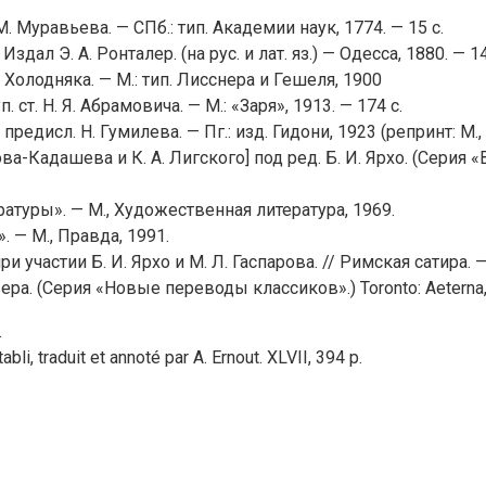
. Муравьева. — СПб.: тип. Академии наук, 1774. — 15 с.
дал Э. А. Ронталер. (на рус. и лат. яз.) — Одесса, 1880. — 14
 Холодняка. — М.: тип. Лисснера и Гешеля, 1900
. ст. Н. Я. Абрамовича. — М.: «Заря», 1913. — 174 с.
предисл. Н. Гумилева. — Пг.: изд. Гидони, 1923 (репринт: М., 
рова-Кадашева и К. А. Лигского] под ред. Б. И. Ярхо. (Серия «
атуры». — М., Художественная литература, 1969.
 — М., Правда, 1991.
при участии Б. И. Ярхо и М. Л. Гаспарова. // Римская сатира. 
вера. (Серия «Новые переводы классиков».) Toronto: Aeterna,
.
tabli, traduit et annoté par A. Ernout. XLVII, 394 p.