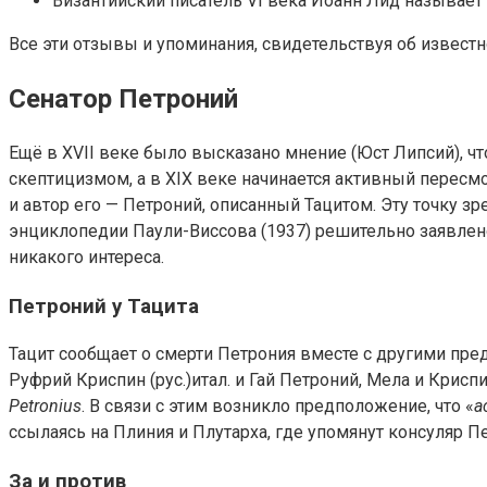
Византийский писатель VI века Иоанн Лид называет е
Все эти отзывы и упоминания, свидетельствуя об известн
Сенатор Петроний
Ещё в XVII веке было высказано мнение (Юст Липсий), чт
скептицизмом, а в XIX веке начинается активный пересмо
и автор его — Петроний, описанный Тацитом. Эту точку з
энциклопедии Паули-Виссова (1937) решительно заявлено
никакого интереса.
Петроний у Тацита
Тацит сообщает о смерти Петрония вместе с другими пред
Руфрий Криспин (рус.)итал. и Гай Петроний, Мела и Крис
Petronius
. В связи с этим возникло предположение, что «
a
ссылаясь на Плиния и Плутарха, где упомянут консуляр Пе
За и против