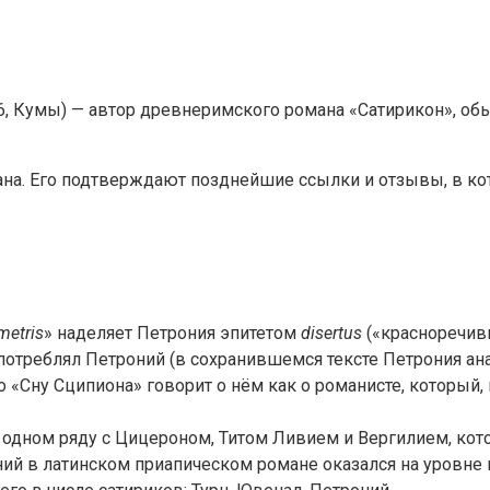
 ум. 66, Кумы) — автор древнеримского романа «Сатирикон»,
на. Его подтверждают позднейшие ссылки и отзывы, в кото
metris
» наделяет Петрония эпитетом
disertus
(«красноречивы
 употреблял Петроний (в сохранившемся тексте Петрония ан
ко «Сну Сципиона» говорит о нём как о романисте, который
 одном ряду с Цицероном, Титом Ливием и Вергилием, ко
ий в латинском приапическом романе оказался на уровне 