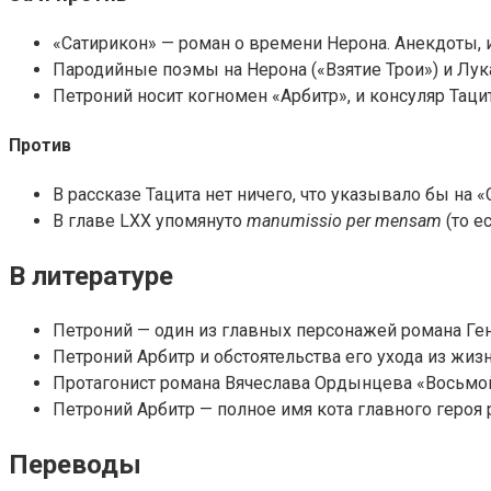
«Сатирикон» — роман о времени Нерона. Анекдоты, и
Пародийные поэмы на Нерона («Взятие Трои») и Лук
Петроний носит когномен «Арбитр», и консуляр Таци
Против
В рассказе Тацита нет ничего, что указывало бы на «
В главе LXX упомянуто
manumissio per mensam
(то е
В литературе
Петроний — один из главных персонажей романа Ге
Петроний Арбитр и обстоятельства его ухода из жи
Протагонист романа Вячеслава Ордынцева «Восьмой 
Петроний Арбитр — полное имя кота главного героя 
Переводы