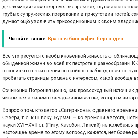
декламации стихотворных экспромтов, глупости и пошлос
грубых супружеских пререкании в присутствии гостей; с
думает ещё увеличить присоединением к своим владени
Читайте также
Краткая биография бернарден
Все это рисуется с необыкновенной живостью, обличающ
обыденной жизни во всей их пестроте и разнообразии. К
относится с точки зрения спокойного наблюдателя, не чу
пробегать страницы романа с интересом, какой вообще в
Сочинение Петрония ценно, как превосходный источник 
читателем в своем повседневном языке, которым автор 
Вопрос о том, кто автор «Сатирикона», с давнего време
Севера, т. е. к III веку, Бурман — ко времени Августа, 
науки XVI—XVII ст. (Питу, Казобон, Липсий) не колеблясь п
настоящее время по этому вопросу, кажется, нет более ра