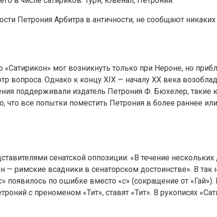
го в числе сатириков: Турн, Ювенал, Петроний.
ости Петрония Арбитра в античности, не сообщают никаких
о «Сатирикон» мог возникнуть только при Нероне, но прибл
тр вопроса. Однако к концу XIX — началу XX века возобла
рения поддерживали издатель Петрония Ф. Бюхелер, такие к
, что все попытки поместить Петрония в более раннее или
ставителями сенатской оппозиции: «В течение нескольких 
пин — римские всадники в сенаторском достоинстве». В та
c
» появилось по ошибке вместо «
c
» (сокращение от «Гай»)
троний с преноменом «Тит», ставят «Тит». В рукописях «Са