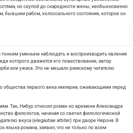
остями, но скупой до скаредности жены, необыкновенно
м, бывшим рабом, колоссального состояния, которое он
с тонким уменьем наблюдать и воспроизводить явления
еди которого движется его повествование, автор
скорби или ужаса. Это не мешало римскому читателю
ого общества первого века империи, оживающими перед
иям. Так, Нибур относил роман ко времени Александра
шинство филологов, начиная со светил филологической
ателю вкуса (elegautiae arbiter) при дворе Нерона. В
ок языка романа, заявил, что не только по всем