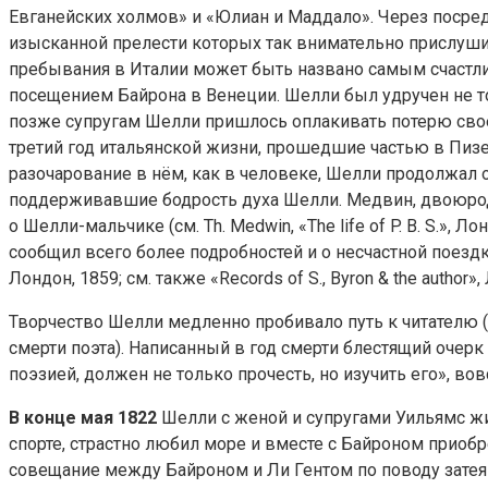
Евганейских холмов» и «Юлиан и Маддало». Через посред
изысканной прелести которых так внимательно прислушив
пребывания в Италии может быть названо самым счастл
посещением Байрона в Венеции. Шелли был удручен не то
позже супругам Шелли пришлось оплакивать потерю своег
третий год итальянской жизни, прошедшие частью в Пизе
разочарование в нём, как в человеке, Шелли продолжал 
поддерживавшие бодрость духа Шелли. Медвин, двоюродн
о Шелли-мальчике (см. Th. Medwin, «The life of P. B. S.
сообщил всего более подробностей и о несчастной поездке по
Лондон, 1859; см. также «Records of S., Byron & the author», Л
Творчество Шелли медленно пробивало путь к читателю
смерти поэта). Написанный в год смерти блестящий очерк 
поэзией, должен не только прочесть, но изучить его», вов
В конце мая 1822
Шелли с женой и супругами Уильямс жи
спорте, страстно любил море и вместе с Байроном приобр
совещание между Байроном и Ли Гентом по поводу затея