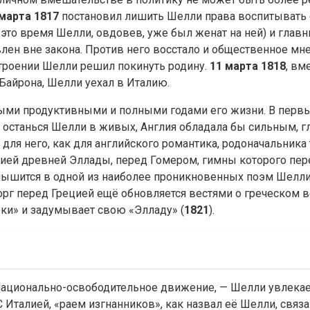
 марта 1817
постановил лишить Шелли права воспитывать с
в это время Шелли, овдовев, уже был женат на ней) и гла
ен вне закона. Против него восстало и общественное мн
строении Шелли решил покинуть родину.
11 марта 1818
, вм
Байрона, Шелли уехал в Италию.
мыми продуктивными и полными годами его жизни. В перв
о останься Шелли в живых, Англия обладала бы сильным, 
ля него, как для английского романтика, родоначальника 
зией древней Эллады, перед Гомером, гимны которого пер
слышится в одной из наиболее проникновенных поэм Шелли, 
торг перед Грецией ещё обновляется вестями о греческом 
еки» и задумывает свою «Элладу» (
1821
).
национально-освободительное движение, — Шелли увлекает
С Италией, «раем изгнанников», как назвал её Шелли, связ