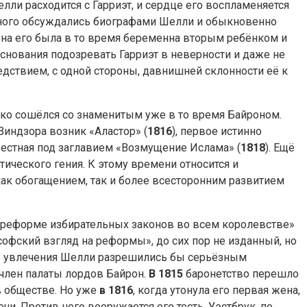
ли расходится с Гарриэт, и сердце его воспламеняется
много обсуждались биографами Шелли и обыкновенно
ена его была в то время беременна вторым ребёнком и
основания подозревать Гарриэт в неверности и даже не
едствием, с одной стороны, давнишней склонности её к
зко сошёлся со знаменитым уже в то время Байроном.
Виндзора возник «Аластор» (
1816
), первое истинно
вестная под заглавием «Возмущение Ислама» (
1818
). Ещё
ического гения. К этому времени относится и
как обогащением, так и более всесторонним развитием
о реформе избирательных законов во всем королевстве»
софский взгляд на реформы», до сих пор не изданный, но
ие увлечения Шелли разрешились бы серьёзным
 член палаты лордов Байрон.
В 1815
баронетство перешло
в обществе. Но уже
в 1816
, когда утонула его первая жена,
и. Против него вооружается его тесть, Уэстбрук, по