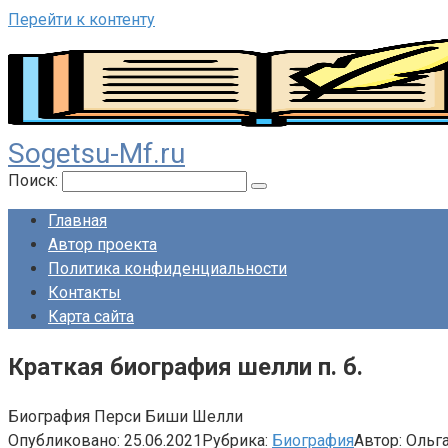
Перейти к контенту
Sogetsu-Mf.ru
Поиск:
Главная
Автор проекта
Политика конфиденциальности
Контакты
Карта сайта
Краткая биография шелли п. б.
Биография Перси Биши Шелли
Опубликовано:
25.06.2021
Рубрика:
Биография
Автор:
Ольг