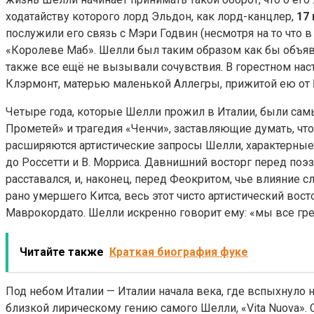
ходатайству которого лорд Эльдон, как лорд-канцлер,
17
послужили его связь с Мэри Годвин (несмотря на то что 
«Королеве Маб». Шелли был таким образом как бы объявл
также все ещё не вызывали сочувствия. В горестном на
Клэрмонт, матерью маленькой Аллегры, прижитой ею от 
Четыре года, которые Шелли прожил в Италии, были са
Прометей» и трагедия «Ченчи», заставляющие думать, чт
расширяются артистические запросы Шелли, характерные д
до Россетти и В. Морриса. Давнишний восторг перед поэ
расставался, и, наконец, перед Феокритом, чье влияние 
рано умершего Китса, весь этот чисто артистический вос
Маврокордато. Шелли искренно говорит ему: «мы все гр
Читайте также
Краткая биография фуке
Под небом Италии — Италии начала века, где вспыхнуло 
близкой лирическому гению самого Шелли, «Vita Nuova». 