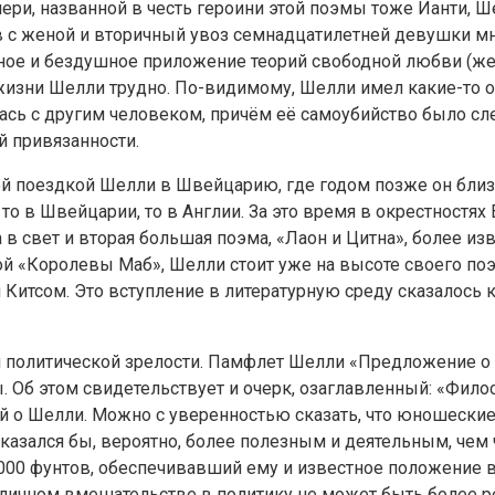
и, названной в честь героини этой поэмы тоже Ианти, Шел
в с женой и вторичный увоз семнадцатилетней девушки 
ейное и бездушное приложение теорий свободной любви (ж
х жизни Шелли трудно. По-видимому, Шелли имел какие-то 
лась с другим человеком, причём её самоубийство было сл
й привязанности.
ой поездкой Шелли в Швейцарию, где годом позже он бли
о в Швейцарии, то в Англии. За это время в окрестностях 
в свет и вторая большая поэма, «Лаон и Цитна», более из
й «Королевы Маб», Шелли стоит уже на высоте своего поэт
итсом. Это вступление в литературную среду сказалось 
ной политической зрелости. Памфлет Шелли «Предложение 
. Об этом свидетельствует и очерк, озаглавленный: «Фило
ей о Шелли. Можно с уверенностью сказать, что юношеск
оказался бы, вероятно, более полезным и деятельным, чем
1000 фунтов, обеспечивавший ему и известное положение 
 личном вмешательстве в политику не может быть более реч