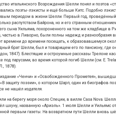
ство итальянского Возрождения Шелли понял и поэтов «ст
ались поэты-лэкисты и ещё больше Китс. Подобно лэкиста
ивым периодом в жизни Шелли. Первый год, проведённый 
лько распутством Байрона, но и его странным отношением
о сына Уильяма, похороненного на том же кладбище в Рим
, частью в Ливорно, были полны надежд и разнообразия вп
от времени до времени посещать, к образовавшемуся око
ый брат Шелли, был и товарищем его по пансиону, где он
», Лондон, 1847). Блестящие и остроумные рассказы Трелоне
д парусами, во время которой погиб Шелли (см. E. Trelawny, «
., 1878).
 (издание «Ченчи» и «Освобожденного Прометея», вышед
«В защиту поэзии», о котором Шарп, один из биографов поэ
се не нашёл издателя.
ли на берегу моря около Специи, в вилле Casa Nova. Шелл
ёл шхуну, названную «Ариэль». 1 июля Шелли и Уильямс от
нной первым газеты. На возвратном пути Шелли вновь шё