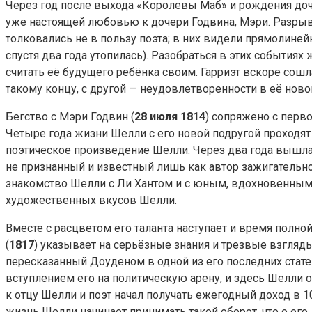
Через год после выхода «Королевы Маб» и рождения дочер
уже настоящей любовью к дочери Годвина, Мэри. Разры
толковались не в пользу поэта; в них видели прямолин
спустя два года утопилась). Разобраться в этих события
считать её будущего ребёнка своим. Гарриэт вскоре сош
такому концу, с другой — неудовлетворенности в её ново
Бегство с Мэри Годвин (
28 июля 1814
) сопряжено с перв
Четыре года жизни Шелли с его новой подругой проходят т
поэтическое произведение Шелли. Через два года вышла 
не признанный и известный лишь как автор зажигательно
знакомство Шелли с Ли Хантом и с юным, вдохновенным К
художественных вкусов Шелли.
Вместе с расцветом его таланта наступает и время пол
(
1817
) указывает на серьёзные знания и трезвые взгляды
пересказанный Доуденом в одной из его последних стат
вступлением его на политическую арену, и здесь Шелли 
к отцу Шелли и поэт начал получать ежегодный доход в 
жизнь Шелли начинает принимать такой оборот, что о его