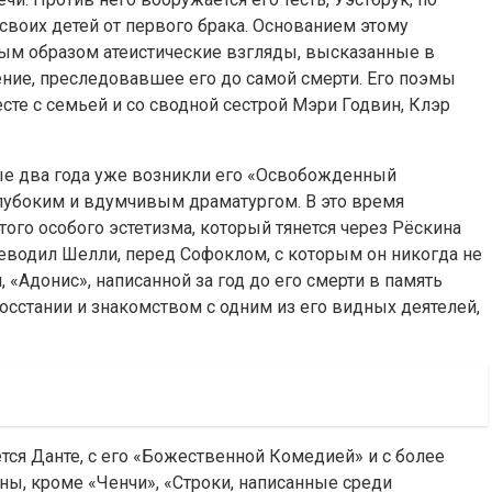
воих детей от первого брака. Основанием этому
вным образом атеистические взгляды, высказанные в
ение, преследовавшее его до самой смерти. Его поэмы
есте с семьей и со сводной сестрой Мэри Годвин, Клэр
ые два года уже возникли его «Освобожденный
глубоким и вдумчивым драматургом. В это время
того особого эстетизма, который тянется через Рёскина
еводил Шелли, перед Софоклом, с которым он никогда не
«Адонис», написанной за год до его смерти в память
восстании и знакомством с одним из его видных деятелей,
ся Данте, с его «Божественной Комедией» и с более
аны, кроме «Ченчи», «Строки, написанные среди