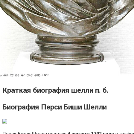
Краткая биография шелли п. б.
Биография Перси Биши Шелли
Перси Биши Шелли родился
4 августа 1792 года
в графс