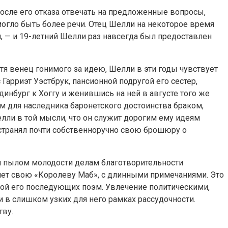
 после его отказа отвечать на предложенные вопросы,
могло быть более речи. Отец Шелли на некоторое время
и, — и 19-летний Шелли раз навсегда был предоставлен
я венец гонимого за идею, Шелли в эти годы чувствует
арриэт Уэстбрук, пансионной подругой его сестер,
инбург к Хоггу и женившись на ней в августе того же
им для наследника баронетского достоинства браком,
лли в той мысли, что он служит дорогим ему идеям
странял почти собственноручно свою брошюру о
сем пылом молодости делам благотворительности
шет свою «Королеву Маб», с длинными примечаниями. Это
й его последующих поэм. Увлечение политическими,
в слишком узких для него рамках рассудочности.
тву.