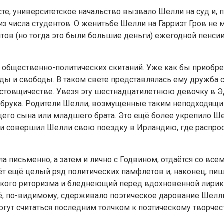
исте, университетское начальство вызвало Шелли на суд и,
з числа студентов. О женитьбе Шелли на Гарриэт Гров не 
нтов (но тогда это были большие деньги) ежегодной пенси
общественно-политических скитаний. Уже как бы приобрет
 и свободы. В таком свете представлялась ему дружба с Г
стовщичестве. Увезя эту шестнадцатилетнюю девочку в Эд
Уэстбрука. Родители Шелли, возмущенные таким неподходящ
щего сына или младшего брата. Это ещё более укрепило Ше
нии совершил Шелли свою поездку в Ирландию, где распро
ла письменно, а затем и лично с Годвином, отдаётся со в
ёт ещё целый ряд политических памфлетов и, наконец, пи
ого риторизма и бледнеющий перед вдохновенной лирико
 по-видимому, сдерживало поэтическое дарование Шелли 
огут считаться последним толчком к поэтическому творчес