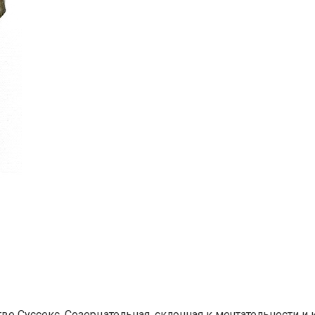
тво Суссекс. Созерцательная, склонная к мечтательности