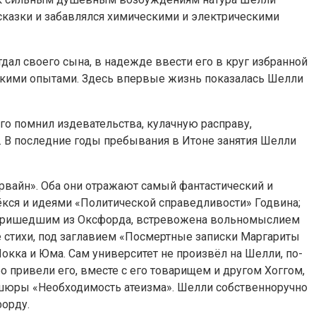
 сказки и забавлялся химическими и электрическими
тдал своего сына, в надежде ввести его в круг избранной
скими опытами. Здесь впервые жизнь показалась Шелли
го помнил издевательства, кулачную расправу,
х». В последние годы пребывания в Итоне занятия Шелли
Ирвайн». Оба они отражают самый фантастический и
ёкся и идеями «Политической справедливости» Годвина;
м, пришедшим из Оксфорда, встревожена вольномыслием
е стихи, под заглавием «Посмертные записки Маргариты
окка и Юма. Сам университет не произвёл на Шелли, по-
 привели его, вместе с его товарищем и другом Хоггом,
брошюры «Необходимость атеизма». Шелли собственноручно
форду.