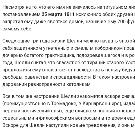
Несмотря на то, что его имя не значилось на титульном л
постановлением
25 марта 1811
исключило обоих друзей и
запретил ему даже являться домой, назначив ему 200 фу
самому себе.
Следующие три года жизни Шелли можно назвать эпохой 
себя защитником угнетенных и смелым поборником правды
дочерью богатого трактирщика, подозревавшегося и в ро
года, Шелли считал, что спасает её от тирании старого 
предложили ему отказаться от наследства в пользу буду
свободы, равенства и справедливости. В таком настрое
даровании равноправности католикам.
Все в том же настроении Шелли знакомится вскоре снача
(преимущественно в Тремадоке, в Карнарвоншире), изда
первый поэтический опыт, ещё слишком полный юношеск
социальными и философскими вопросами в то время ещё,
Вскоре для Шелли наступили новые треволнения, и они м