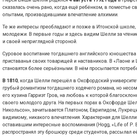
сказалась очень рано, когда ещё ребёнком, в поместье 
опытами, производившими впечатление алхимии.
Те же интересы преобладают и позже в Итонской школе, к
молодежи. В первые годы и здесь видим Шелли за чтен
и своей неприглядной стороной.
Суровое воспитание тогдашнего английского юношества ж
приставанья своих товарищей и наставников. В «Лаоне и 
становятся более серьёзными. В нём просыпается потребн
В 1810
, когда Шелли перешёл в Оксфордский университет
грубый романтизм тогдашнего ходячего романа, но несо
его кузина Гарриэт Гров, на любовь к которой благоск
своего молодого друга. На первых порах в Оксфорде Ше
Никольсон», зачитывается Платоном, Еврипидом, Лукреци
видимому, никакого впечатления. Характерная для Шелли
оставившим интересные воспоминания (Hogg, «Life of Р. 
распространял эту брошюру среди студентов, рассылал е