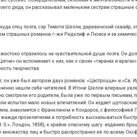
своего деда, он рассказывал маленьким сестрам страшные
уда отец поэта, сэр Тимоти Шелли, деревенский сквайр, о
ием страшных романов г-жи Редклиф и Люиса и за химиче
естоко отразилось на чувствительной душе поэта. Он дол
Цитне» он вспоминает о них, как о своих «тиранах и врага
ость творчества.
, он уже был автором двух романов: «Цастроцци» и «Св. 
мненно нашли себе читателей. В Итоне Шелли впервые увл
лонно смотрели его родители, была уже по первым письма
лли испытал мало новых впечатлений. Он издаёт шутовски
ем, знакомится с Франклином и Кондорсе, с философией Л
 жажда прозелитизма и потребность высказываться быстро
В. S.», Лондон, 1858), к крайне опасному шагу: изданию 
ё множеству лиц и быстро распространил её по всему Окс