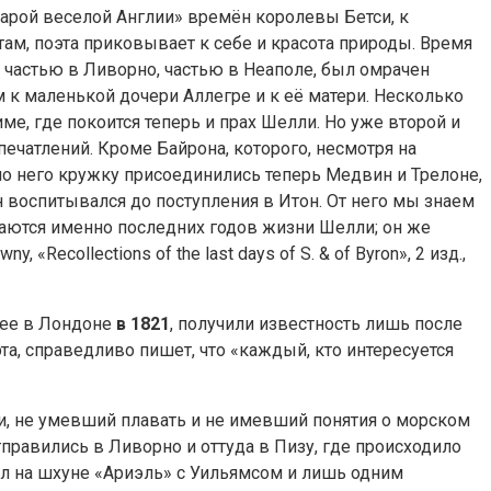
арой веселой Англии» времён королевы Бетси, к
м, поэта приковывает к себе и красота природы. Время
частью в Ливорно, частью в Неаполе, был омрачен
 к маленькой дочери Аллегре и к её матери. Несколько
е, где покоится теперь и прах Шелли. Но уже второй и
ечатлений. Кроме Байрона, которого, несмотря на
ло него кружку присоединились теперь Медвин и Трелоне,
 воспитывался до поступления в Итон. От него мы знаем
 касаются именно последних годов жизни Шелли; он же
Recollections of the last days of S. & of Byron», 2 изд.,
шее в Лондоне
в 1821
, получили известность лишь после
та, справедливо пишет, что «каждый, кто интересуется
и, не умевший плавать и не имевший понятия о морском
правились в Ливорно и оттуда в Пизу, где происходило
л на шхуне «Ариэль» с Уильямсом и лишь одним