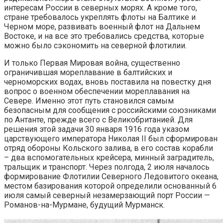
интересам России в северных морях. А кроме того,
стране требовалось укреплять флоты на Балтике и
Черном море, развивать военный флот на Дальнем
Востоке, и на все это требовались средства, которые
можно было сэкономить на северной флотилии.
И только Первая Мировая война, существенно
ограничившая мореплавание в балтийских и
черноморских водах, вновь поставила на повестку дня
вопрос о военном обеспечении мореплавания на
Севере. Именно этот путь становился самым
безопасным для сообщения с российскими союзниками
по Антанте, прежде всего с Великобританией. Для
решения этой задачи 30 января 1916 года указом
царствующего императора Николая II был сформирован
отряд обороны Кольского залива, в его состав корабли
– два вспомогательных крейсера, минный заградитель,
тральщик и транспорт. Через полгода, 2 июля началось
формирование Флотилии Северного Ледовитого океана,
местом базирования которой определили основанный 6
июля самый северный незамерзающий порт России —
Романов-на-Мурмане, будущий Мурманск.