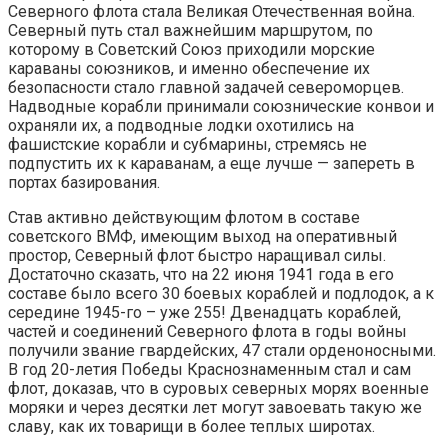
Северного флота стала Великая Отечественная война.
Северный путь стал важнейшим маршрутом, по
которому в Советский Союз приходили морские
караваны союзников, и именно обеспечение их
безопасности стало главной задачей североморцев.
Надводные корабли принимали союзнические конвои и
охраняли их, а подводные лодки охотились на
фашистские корабли и субмарины, стремясь не
подпустить их к караванам, а еще лучше — запереть в
портах базирования.
Став активно действующим флотом в составе
советского ВМФ, имеющим выход на оперативный
простор, Северный флот быстро наращивал силы.
Достаточно сказать, что на 22 июня 1941 года в его
составе было всего 30 боевых кораблей и подлодок, а к
середине 1945-го – уже 255! Двенадцать кораблей,
частей и соединений Северного флота в годы войны
получили звание гвардейских, 47 стали орденоносными.
В год 20-летия Победы Краснознаменным стал и сам
флот, доказав, что в суровых северных морях военные
моряки и через десятки лет могут завоевать такую же
славу, как их товарищи в более теплых широтах.