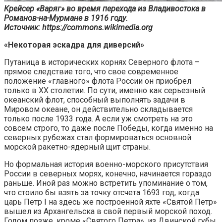
Крейсер «Варяг» во время перехода из Владивостока в
Романов-на-Мурмане в 1916 году.
Источник: https://commons.wikimedia.org
«Некоторая эскадра для диверсий»
Путаница в исторических корнях Северного флота –
прямое следствие того, что свое современное
положение «главного» флота России он приобрел
только в ХХ столетии. По сути, именно как серьезный
океанский флот, способный выполнять задачи в
Мировом океане, он действительно складывается
только после 1933 года. А если уж смотреть на это
совсем строго, то даже после Победы, когда именно на
северных рубежах стал формироваться основной
морской ракетно-ядерный щит страны.
Но формальная история военно-морского присутствия
России в северных морях, конечно, начинается гораздо
раньше. Иной раз можно встретить упоминание о том,
что стоило бы взять за точку отсчета 1693 год, когда
царь Петр I на здесь же построенной яхте «Святой Петр»
вышел из Архангельска в свой первый морской поход.
Годом позже, кроме «Святого Петра», из Двинской губы