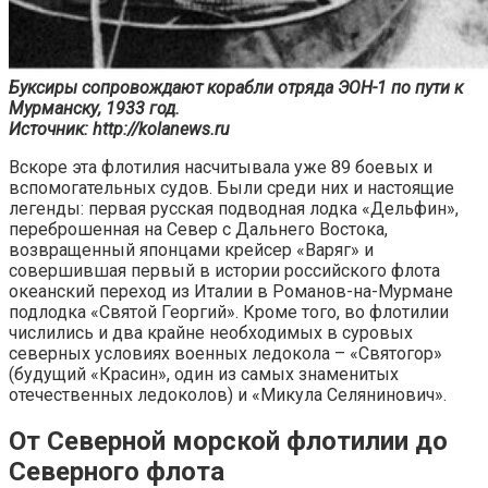
Буксиры сопровождают корабли отряда ЭОН-1 по пути к
Мурманску, 1933 год.
Источник: http://kolanews.ru
Вскоре эта флотилия насчитывала уже 89 боевых и
вспомогательных судов. Были среди них и настоящие
легенды: первая русская подводная лодка «Дельфин»,
переброшенная на Север с Дальнего Востока,
возвращенный японцами крейсер «Варяг» и
совершившая первый в истории российского флота
океанский переход из Италии в Романов-на-Мурмане
подлодка «Святой Георгий». Кроме того, во флотилии
числились и два крайне необходимых в суровых
северных условиях военных ледокола – «Святогор»
(будущий «Красин», один из самых знаменитых
отечественных ледоколов) и «Микула Селянинович».
От Северной морской флотилии до
Северного флота