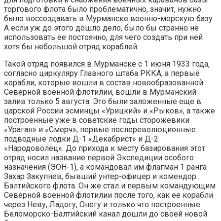
торгового флота было проблематично, значит, нужно
было воссоздавать в Мурманске военно-морскую базу.
А если уж до этого дошло дело, было бы странно не
использовать ее постоянно, для чего создать при ней
хотя бы небольшой отряд кораблей.
Такой отряд появился в Мурманске с 1 июня 1933 года,
согласно циркуляру Главного штаба РККА, а первые
корабли, которые вошли в состав новообразованной
Северной военной флотилии, вошли в Мурманский
залив только 5 августа. Это были заложенные еще в
царской России эсминцы «Урицкий» и «Рыков», а также
построенные уже в советские годы сторожевики
«Ураган» и «Смерч», первые послереволюционные
подводные лодки Д-1 «Декабрист» и Д-2
«Народоволец». До прихода к месту базирования этот
отряд носил название первой Экспедиции особого
назначения (ЭОН-1), а командовал им флагман 1 ранга
Захар Закупнев, бывший унтер-офицер и комендор
Балтийского флота. Он же стал и первым командующим
Северной военной флотилии после того, как ее корабли
через Неву, Ладогу, Онегу и только что построенные
Беломорско-Балтийский канал дошли до своей новой