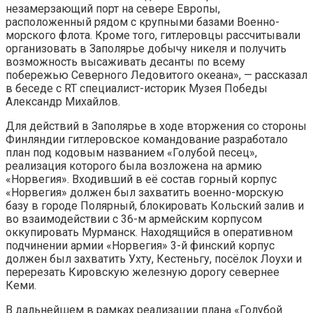
незамерзающий порт на севере Европы,
расположенный рядом с крупными базами Военно-
морского флота. Кроме того, гитлеровцы рассчитывали
организовать в Заполярье добычу никеля и получить
возможность высаживать десанты по всему
побережью Северного Ледовитого океана», — рассказал
в беседе с RT специалист-историк Музея Победы
Александр Михайлов.
Для действий в Заполярье в ходе вторжения со стороны
Финляндии гитлеровское командование разработало
план под кодовым названием «Голубой песец»,
реализация которого была возложена на армию
«Норвегия». Входивший в её состав горный корпус
«Норвегия» должен был захватить военно-морскую
базу в городе Полярный, блокировать Кольский залив и
во взаимодействии с 36-м армейским корпусом
оккупировать Мурманск. Находящийся в оперативном
подчинении армии «Норвегия» 3-й финский корпус
должен был захватить Ухту, Кестеньгу, посёлок Лоухи и
перерезать Кировскую железную дорогу севернее
Кеми.
В дальнейшем в рамках реализации плана «Голубой