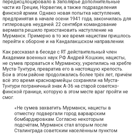
передисцлоцировало в Заполярье дополнительные
части из Греции, Норвегии, а также подразделения
финской армии. Однако новая попытка наступления,
предпринятая в начале осени 1941 года, закончилась для
гитлеровцев неудачей. 22 сентября командование
вермахта решило приостановить наступление на
Мурманск. Примерно в то же время нацистам пришлось
перейти к обороне и на Кандалакшском направлении.
Как рассказал в беседе с RT действительный член
Академии военных наук РФ Андрей Кошкин, нацисты,
не сумев прорваться к Мурманску, укрепились на хребте
Муста-Тунтури, превратив его в настоящую крепость.
Бои в этом районе продолжались более трёх лет, причём
всё это время красноармейцы сохраняли на Муста-
Тунтури пограничный знак А-36 на старой советско-
финской границе, которую в этом месте враг пройти не
смог.
«Не сумев захватить Мурманск, нацисты в
отместку подвергали город варварским
бомбардировкам. Согласно некоторым
подсчётам, Мурманск стал вторым после
Сталинграда советским населённым пунктом