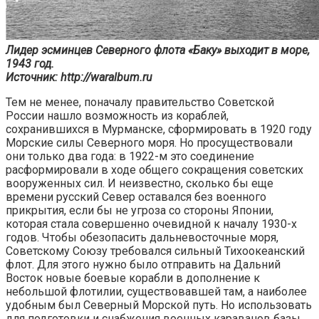
Лидер эсминцев Северного флота «Баку» выходит в море,
1943 год.
Источник: http://waralbum.ru
Тем не менее, поначалу правительство Советской
России нашло возможность из кораблей,
сохранившихся в Мурманске, сформировать в 1920 году
Морские силы Северного моря. Но просуществовали
они только два года: в 1922-м это соединение
расформировали в ходе общего сокращения советских
вооруженных сил. И неизвестно, сколько бы еще
времени русский Север оставался без военного
прикрытия, если бы не угроза со стороны Японии,
которая стала совершенно очевидной к началу 1930-х
годов. Чтобы обезопасить дальневосточные моря,
Советскому Союзу требовался сильный Тихоокеанский
флот. Для этого нужно было отправить на Дальний
Восток новые боевые корабли в дополнение к
небольшой флотилии, существовавшей там, а наиболее
удобным был Северный Морской путь. Но использовать
для подготовки и снабжения военных караванов базы