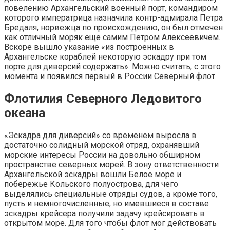
повелению Архангельский военный порт, командиром
которого императрица назначила контр-адмирала Петра
Бредаля, норвежца по происхождению, он был отмечен
как отличный моряк еще самим Петром Алексеевичем.
Вскоре вышло указание «из построенных в
Архангельске кораблей некоторую эскадру при том
порте для диверсий содержать». Можно считать, с этого
момента и появился первый в России Северный флот.
Флотилия Северного Ледовитого
океана
«Эскадра для диверсий» со временем выросла в
достаточно солидный морской отряд, охранявший
морские интересы России на довольно обширном
пространстве северных морей. В зону ответственности
Архангельской эскадры вошли Белое море и
побережье Кольского полуострова, для чего
выделялись специальные отряды судов, а кроме того,
пусть и немногочисленные, но имевшиеся в составе
эскадры крейсера получили задачу крейсировать в
открытом море. Для того чтобы флот мог действовать