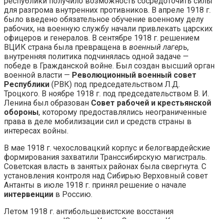
республики получило возможность сосредоточить силы
для разгрома внутренних противников. В апреле 1918 г.
было введено обязательное обучение военному делу
рабочих, на военную службу начали привлекать царских
офицеров и генералов. В сентябре 1918 г. решением
ВЦИК страна была превращена в
военный лагер
ь,
внутренняя политика подчинялась одной задаче —
победе в Гражданской войне. Был создан высший орган
военной власти —
Революционный военный совет
Республики
(РВК) под председательством Л.Д.
Троцкого. В ноябре 1918 г. под председательством В. И.
Ленина был образован
Совет рабочей и крестьянской
обороны
, которому предоставлялись неограниченные
права в деле мобилизации сил и средств страны в
интересах войны.
В мае 1918 г. чехословацкий корпус и белогвардейские
формирования захватили Транссибирскую магистраль.
Советская власть в занятых районах была свергнута. С
установления контроля над Сибирью Верховный совет
Антанты в июле 1918 г. принял решение о начале
интервенции
в Россию.
Летом 1918 г. антибольшевистские восстания