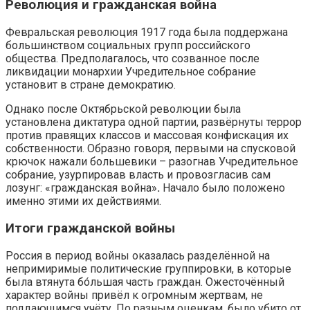
Революция и гражданская война
Февральская революция 1917 года была поддержана
большинством социальных групп российского
общества. Предполагалось, что созванное после
ликвидации монархии Учредительное собрание
установит в стране демократию.
Однако после Октябрьской революции была
установлена диктатура одной партии, развёрнуты террор
против правящих классов и массовая конфискация их
собственности. Образно говоря, первыми на спусковой
крючок нажали большевики – разогнав Учредительное
собрание, узурпировав власть и провозгласив сам
лозунг: «гражданская война»
.
Начало было положено
именно этими их действиями.
Итоги гражданской войны
Россия в период войны оказалась разделённой на
непримиримые политические группировки, в которые
была втянута бо́льшая часть граждан. Ожесточённый
характер войны привёл к огромным жертвам, не
поддающимся учёту. По разным оценкам, было убито от