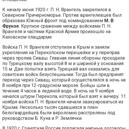
К началу июня 1920 г. П. Н. Врангель закрепился в
Северном Причерноморье. Против врангелевцев был
образован Южный фронт под командованием
М. В.
Фрунзе
. Крупное сражение между войсками П. Н.
Врангеля и частями Красной Армии произошло на
Каховском плацдарме.
Войска П. Н. Врангеля отступили в Крым и заняли
укрепления на Перекопском перешейке и у переправ
через пролив Сиваш. Главная линия обороны проходила
по Турецкому валу высотой 8 м и шириной у основания
15 м. Две попытки взять Турецкий вал оказались для
советских войск безуспешными. Тогда был предпринят
переход через Сиваш, который осуществлялся в ночь на
8 ноября при 12-градусном морозе. Бойцы шли в
течение 4 часов в ледяной воде. В ночь на 9 ноября
начался штурм Перекопа, который был взят к вечеру. 11
ноября войска П. Н. Врангеля начали эвакуироваться из
Крыма. Несколько тысяч сдавшихся в плен
белогвардейцев были вероломно расстреляны под
руководством Б. Куна и Р. Землячки.
В 1920 г. Советская Россия подписала мирные договоры