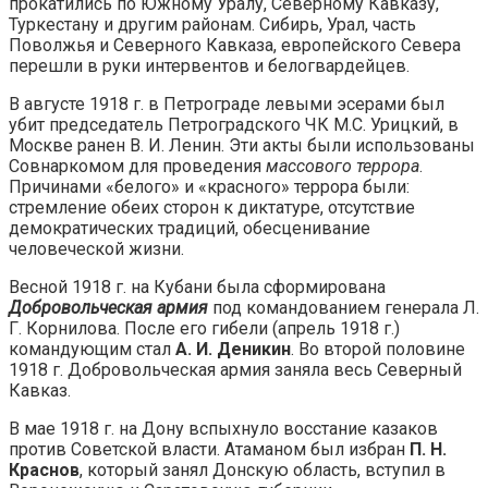
прокатились по Южному Уралу, Северному Кавказу,
Туркестану и другим районам. Сибирь, Урал, часть
Поволжья и Северного Кавказа, европейского Севера
перешли в руки интервентов и белогвардейцев.
В августе 1918 г. в Петрограде левыми эсерами был
убит председатель Петроградского ЧК М.С. Урицкий, в
Москве ранен В. И. Ленин. Эти акты были использованы
Совнаркомом для проведения
массового террора
.
Причинами «белого» и «красного» террора были:
стремление обеих сторон к диктатуре, отсутствие
демократических традиций, обесценивание
человеческой жизни.
Весной 1918 г. на Кубани была сформирована
Добровольческая армия
под командованием генерала Л.
Г. Корнилова. После его гибели (апрель 1918 г.)
командующим стал
А. И. Деникин
. Во второй половине
1918 г. Добровольческая армия заняла весь Северный
Кавказ.
В мае 1918 г. на Дону вспыхнуло восстание казаков
против Советской власти. Атаманом был избран
П. Н.
Краснов
, который занял Донскую область, вступил в