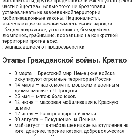
интеллигенты, другие представители «эксплуататорской
части общества». Белые тоже не брезговали
устанавливать на завоеванной территории
мобилизационные законы. Националисты,
выступающие за независимость своих народов
: банды анархистов, уголовников, безыдейных
люмпенов, грабившие, воевавшие на конкретной
территории против всех.
: защищавшиеся от продразверстки
Этапы Гражданской войны. Кратко
3 марта — Брестский мир. Немецкие войска
оккупируют огромные территории России
14 марта — наркомом по морским и военным
делам назначен Л. Троцкий
25 мая — мятеж белочехов
12 июня — массовая мобилизация в Красную
армию
17 июля — Расстрел царской семьи
30 августа — Покушение на Ленина
май-август — антибольшевицкие выступления на
юге: донские, терские казаки, добровольческая