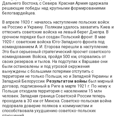
Дальнего Востока, с Севера. Красная Армия одержала
решающие победы над крупными формированиями
белогвардейцев.
В апреле 1920 г. началось наступление польских войск
на Россию и Украину. Полякам удалось захватить Киев и
оттеснить советские войска на левый берег Днепра. В
срочном порядке был создан Польский фронт. В мае
1920 г. советские войска Юго-Западного фронта под
командованием А. И. Егорова перешли в наступление.
Это был серьезный стратегический просчет советского
командования. Войска, пройдя 500 км, оторвались от
своих резервов и тылов. На подступах к Варшаве они
были остановлены и под угрозой окружения
вынуждены с большими потерями отступить с
территории не только Польши, но и Западной Украины и
Западной Белоруссии.
Результатом войны
был мирный
договор, подписанный в Риге в марте 1921 г. По нему к
Польше отходила территория с населением 15 млн
человек. Западная граница Советской России теперь
проходила в 30 км от Минска. Советско-польская война
подорвала доверие поляков к коммунистам и
способствовала ухудшению советско-польских
отношений.