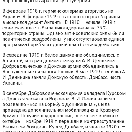
Воронежскую и Саратовскую губернии.
В феврале 1918 г. германская армия вторглась на
Украину. В феврале 1919 г. в южных портах Украины
высадился десант Антанты. В 1918 — начале 1919 г.
советская власть была ликвидирована на 75 %
территории страны. Однако анти-советские силы были
политически раздроблены, у них отсутствовала единая
программа борьбы и единый план боевых действий.
В середине 1919 г. белое движение объединилось с
Антантой, которая делала ставку на А. И. Деникина.
Добровольческая и Донская армии объединились в
Вооруженные силы юга России. В мае 1919 г. войска А.
И. Деникина заняли Донскую область, Донбасс, часть
Украины.
В сентябре Добровольческая армия овладела Курском,
а Донская захватила Воронеж. В. И. Ленин написал
воззвание «Все на борьбу с Деникиным!», была
проведена дополнительная мобилизация в Красную
Армию. Получив подкрепление, советские войска в
октябре — ноябре 1919 г. перешли в контрнаступление.
Были освобождены Курск, Донбасс, в январе 1920 г. —