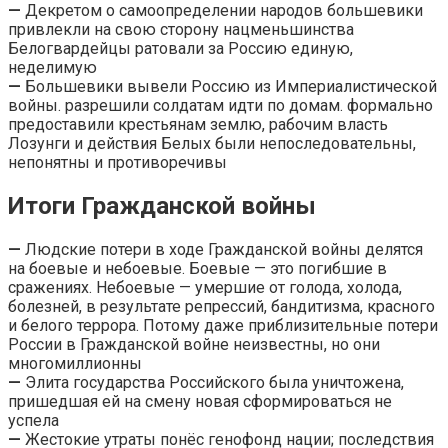
—
Декретом о самоопределении народов большевики
привлекли на свою сторону нацменьшинства
Белогвардейцы ратовали за Россию единую,
неделимую
—
Большевики вывели Россию из Империалистической
войны. разрешили солдатам идти по домам. формально
предоставили крестьянам землю, рабочим власть
Лозунги и действия Белых были непоследовательны,
непонятны и противоречивы
Итоги Гражданской войны
—
Людские потери в ходе Гражданской войны делятся
на боевые и небоевые. Боевые — это погибшие в
сражениях. Небоевые — умершие от голода, холода,
болезней, в результате репрессий, бандитизма, красного
и белого террора. Потому даже приблизительные потери
России в Гражданской войне неизвестны, но они
многомиллионны
—
Элита государства Российского была уничтожена,
пришедшая ей на смену новая сформироваться не
успела
—
Жестокие утраты понёс генофонд нации; последствия