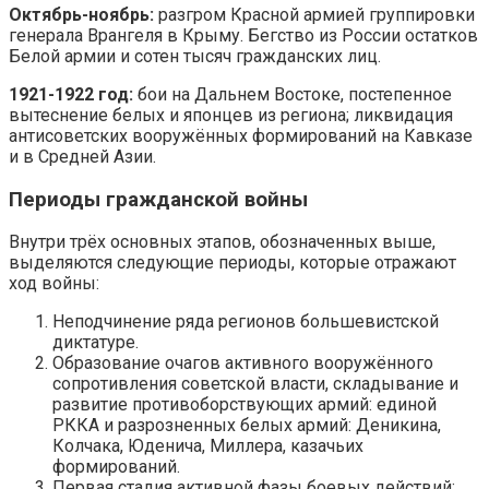
Октябрь-ноябрь:
разгром Красной армией группировки
генерала Врангеля в Крыму. Бегство из России остатков
Белой армии и сотен тысяч гражданских лиц.
1921-1922 год:
бои на Дальнем Востоке, постепенное
вытеснение белых и японцев из региона; ликвидация
антисоветских вооружённых формирований на Кавказе
и в Средней Азии.
Периоды гражданской войны
Внутри трёх основных этапов, обозначенных выше,
выделяются следующие периоды, которые отражают
ход войны:
Неподчинение ряда регионов большевистской
диктатуре.
Образование очагов активного вооружённого
сопротивления советской власти, складывание и
развитие противоборствующих армий: единой
РККА и разрозненных белых армий: Деникина,
Колчака, Юденича, Миллера, казачьих
формирований.
Первая стадия активной фазы боевых действий: