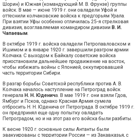
Шорин) и Южная (командующий М. В. Фрунзе) группы
войск. В мае — июне 1919 г. они овладели Уфой и
оттеснили колчаковские войска к предгорьям Урала.
При взятии Уфы особенно отличилась 25-я стрелковая
дивизия, возглавляемая командиром дивизии
В. И.
Чапаевым
.
В октябре 1919 г. войска овладели Петропавловском и
Ишимом и в январе 1920 г. завершили разгром армии
Колчака. С выходом к Байкалу советские войска
приостановили дальнейшее продвижение на восток,
чтобы избежать войны с Японией, оккупировавшей
часть территории Сибири.
В разгар борьбы Советской республики против А. В.
Колчака началось наступление на Петроград войск
генерала
Н. Н. Юденич
а. В мае 1919 г. они взяли Гдов,
Ямбург и Псков, однако Красная Армия сумела
отбросить Н. Н. Юденича от Петрограда. В октябре 1919 г.
он предпринял еще одну попытку овладеть
Петроградом, но и на этот раз его войска были разбиты.
К весне 1920 г. основные силы Антанты были
эвакуированы с территории России — из Закавказья, с