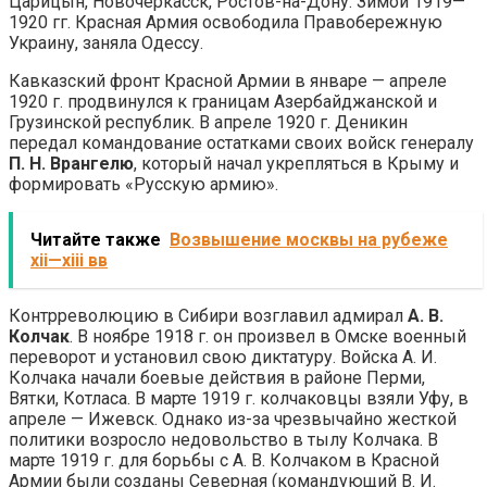
Царицын, Новочеркасск, Ростов-на-Дону. Зимой 1919—
1920 гг. Красная Армия освободила Правобережную
Украину, заняла Одессу.
Кавказский фронт Красной Армии в январе — апреле
1920 г. продвинулся к границам Азербайджанской и
Грузинской республик. В апреле 1920 г. Деникин
передал командование остатками своих войск генералу
П. Н. Врангелю
, который начал укрепляться в Крыму и
формировать «Русскую армию».
Читайте также
Возвышение москвы на рубеже
хii—xiii вв
Контрреволюцию в Сибири возглавил адмирал
А. В.
Колчак
. В ноябре 1918 г. он произвел в Омске военный
переворот и установил свою диктатуру. Войска А. И.
Колчака начали боевые действия в районе Перми,
Вятки, Котласа. В марте 1919 г. колчаковцы взяли Уфу, в
апреле — Ижевск. Однако из-за чрезвычайно жесткой
политики возросло недовольство в тылу Колчака. В
марте 1919 г. для борьбы с А. В. Колчаком в Красной
Армии были созданы Северная (командующий В. И.