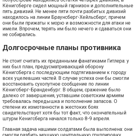
Кёнигсберге сидел мощный гарнизон и дополнительные
пять дивизий. Не менее пяти почти разбитых дивизий
находилось на линии Браунсберг-Хейльсберг, причем
они были прижаты к морю и возможности для атаки не
имели. Впрочем, терять им было нечего и сдаваться они
не собирались.
Долгосрочные планы противника
Не стоит считать их преданными фанатиками Гитлера: у
них был план, предусматривающий оборону
Кёнигсберга с последующим подтягиванием к городу
всех уцелевших частей. В случае успеха они бы смогли
восстановить сухопутное сообщение по линии
Кёнигсберг-Бранденбург. В общем, сражение было
далеко от завершения, уставшим советским армиям
требовалась передышка и пополнение запасов. О
степени их измотанности в жестоких боях
свидетельствует хотя бы тот факт, что окончательный
штурм Кенигсберга начался только 8-9 апреля.
Главная задача нашими солдатами была выполнена: они
смогли разбить мощную центральную группировку