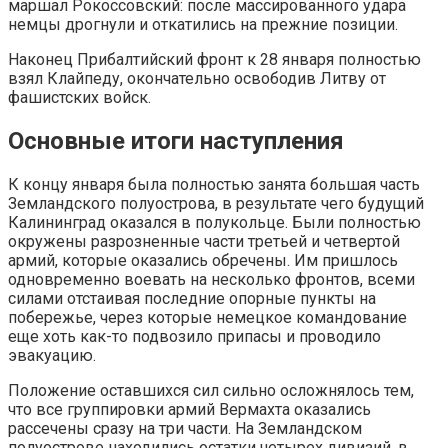
маршал Рокоссовский: после массированного удара
немцы дрогнули и откатились на прежние позиции.
Наконец Прибалтийский фронт к 28 января полностью
взял Клайпеду, окончательно освободив Литву от
фашистских войск.
Основные итоги наступления
К концу января была полностью занята большая часть
Земландского полуострова, в результате чего будущий
Калининград оказался в полукольце. Были полностью
окружены разрозненные части третьей и четвертой
армий, которые оказались обречены. Им пришлось
одновременно воевать на несколько фронтов, всеми
силами отстаивая последние опорные пункты на
побережье, через которые немецкое командование
еще хоть как-то подвозило припасы и проводило
эвакуацию.
Положение оставшихся сил сильно осложнялось тем,
что все группировки армий Вермахта оказались
рассечены сразу на три части. На Земландском
полуострове находились остатки четырех дивизий, в