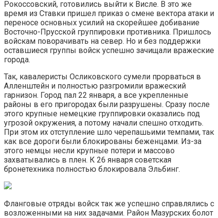
Рокоссовский, готовились выйти к Висле. В это же
время из Ставки пришел приказ о смене вектора атаки и
переносе основных усилий на скорейшее добивание
Восточно-Прусской группировки противника. Пришлось
войскам поворачивать на север. Но и без поддержки
оставшиеся группы войск успешно зачищали вражеские
города.
Так, кавалеристы Осликовского сумели прорваться в
Алленштейн и полностью разгромили вражеский
гарнизон. Город пал 22 января, а все укрепленные
районы в его пригородах были разрушены. Сразу после
этого крупные немецкие группировки оказались под
угрозой окружения, а потому начали спешно отходить.
При этом их отступление шло черепашьими темпами, так
как все дороги были блокированы беженцами. Из-за
этого немцы несли крупные потери и массово
захватывались в плен. К 26 января советская
бронетехника полностью блокировала Эльбинг.
Фланговые отряды войск так же успешно справлялись с
возложенными на них задачами. Район Мазурских болот