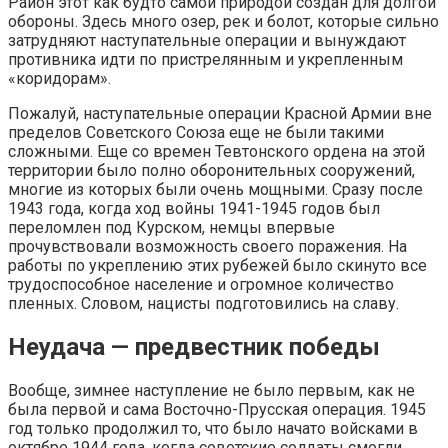
Район этот как будто самой природой создан для долгой
обороны. Здесь много озер, рек и болот, которые сильно
затрудняют наступательные операции и вынуждают
противника идти по пристрелянным и укрепленным
«коридорам».
Пожалуй, наступательные операции Красной Армии вне
пределов Советского Союза еще не были такими
сложными. Еще со времен Тевтонского ордена на этой
территории было полно оборонительных сооружений,
многие из которых были очень мощными. Сразу после
1943 года, когда ход войны 1941-1945 годов был
переломлен под Курском, немцы впервые
прочувствовали возможность своего поражения. На
работы по укреплению этих рубежей было скинуто все
трудоспособное население и огромное количество
пленных. Словом, нацисты подготовились на славу.
Неудача — предвестник победы
Вообще, зимнее наступление не было первым, как не
была первой и сама Восточно-Прусская операция. 1945
год только продолжил то, что было начато войсками в
октябре 1944 года, когда советские солдаты смогли