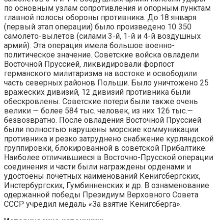
по основным узлам сопротивления и опорным пунктам
главной полосы обороны противника. До 18 января
(первый этап операции) было произведено 10 350
самолето-вылетов (силами 3-й, 1-й и 4-й воздушных
армий). Эта операция имела большое военно-
политическое значение. Советские войска овладели
Восточной Пруссией, ликвидировали форпост
германского милитаризма на востоке и освободили
часть северных районов Польши. Было уничтожено 25
вражеских дивизий, 12 дивизий противника были
обескровлены. Советские потери были также очень
велики — более 584 тыс. человек, из них 126 тыс.—
безвозвратно. После овладения Восточной Пруссией
были полностью нарушены морские коммуникации
противника и резко затруднено снабжение курляндской
группировки, блокированной в советской Прибалтике.
Наиболее отличившиеся в Восточно-Прусской операции
соединения и части были награждены орденами и
удостоены почетных наименований Кенигсбергских,
Инстербургских, Гумбинненских и др. В ознаменование
одержанной победы Президиум Верховного Совета
СССР учредил медаль «За взятие Кенигсберга».