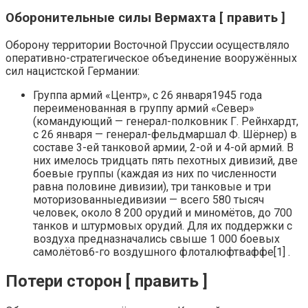
Оборонительные силы Вермахта [ править ]
Оборону территории Восточной Пруссии осуществляло
оперативно-стратегическое объединение вооружённых
сил нацистской Германии:
Группа армий «Центр», с 26 января1945 года
переименованная в группу армий «Север»
(командующий — генерал-полковник Г. Рейнхардт,
с 26 января — генерал-фельдмаршал Ф. Шёрнер) в
составе 3-ей танковой армии, 2-ой и 4-ой армий. В
них имелось тридцать пять пехотных дивизий, две
боевые группы (каждая из них по численности
равна половине дивизии), три танковые и три
моторизованныедивизии — всего 580 тысяч
человек, около 8 200 орудий и миномётов, до 700
танков и штурмовых орудий. Для их поддержки с
воздуха предназначались свыше 1 000 боевых
самолётов6-го воздушного флоталюфтваффе[1] .
Потери сторон [ править ]