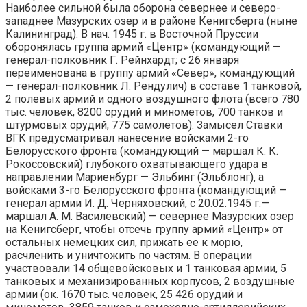
Наиболее сильной была оборона севернее и северо-
западнее Мазурских озер и в районе Кенигсберга (ныне
Калининград). В нач. 1945 г. в Восточной Пруссии
оборонялась группа армий «Центр» (командующий —
генерал-полковник Г. Рейнхардт; с 26 января
переименована в группу армий «Север», командующий
— генерал-полковник Л. Рендулич) в составе 1 танковой,
2 полевых армий и одного воздушного флота (всего 780
тыс. человек, 8200 орудий и минометов, 700 танков и
штурмовых орудий, 775 самолетов). Замысел Ставки
ВГК предусматривал нанесение войсками 2-го
Белорусского фронта (командующий — маршал К. К.
Рокоссовский) глубокого охватывающего удара в
направлении Мариенбург — Эльбинг (Эльблонг), а
войсками 3-го Белорусского фронта (командующий —
генерал армии И. Д. Черняховский, с 20.02.1945 г.—
маршал А. М. Василевский) — севернее Мазурских озер
на Кенигсберг, чтобы отсечь группу армий «Центр» от
остальных немецких сил, прижать ее к морю,
расчленить и уничтожить по частям. В операции
участвовали 14 общевойсковых и 1 танковая армии, 5
танковых и механизированных корпусов, 2 воздушные
армии (ок. 1670 тыс. человек, 25 426 орудий и