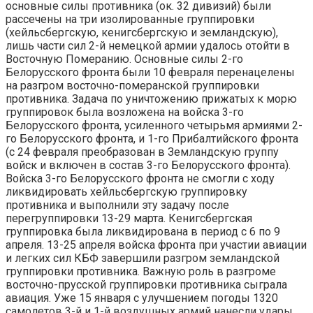
основные силы противника (ок. 32 дивизий) были
рассечены на три изолированные группировки
(хейльсбергскую, кенигсбергскую и земландскую),
лишь части сил 2-й немецкой армии удалось отойти в
Восточную Померанию. Основные силы 2-го
Белорусского фронта были 10 февраля перенацелены
на разгром восточно-померанской группировки
противника. Задача по уничтожению прижатых к морю
группировок была возложена на войска 3-го
Белорусского фронта, усиленного четырьмя армиями 2-
го Белорусского фронта, и 1-го Прибалтийского фронта
(с 24 февраля преобразован в Земландскую группу
войск и включен в состав 3-го Белорусского фронта).
Войска 3-го Белорусского фронта не смогли с ходу
ликвидировать хейльсбергскую группировку
противника и выполнили эту задачу после
перегруппировки 13-29 марта. Кенигсбергская
группировка была ликвидирована в период с 6 по 9
апреля. 13-25 апреля войска фронта при участии авиации
и легких сил КБФ завершили разгром земландской
группировки противника. Важную роль в разгроме
восточно-прусской группировки противника сыграла
авиация. Уже 15 января с улучшением погоды 1320
самолетов 3-й и 1-й воздушных армий нанесли удары