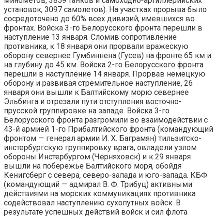
минометов, 3859 танков и самоходно-артиллерийских
установок, 3097 самолетов). На участках прорыва было
сосредоточено до 60% всех дивизий, имевшихся во
фронтах. Войска 3-го Белорусского фронта перешли в
наступление 13 января. Сломив сопротивление
противника, к 18 января они прорвали вражескую
оборону севернее Гумбиннена (Гусев) на фронте 65 км и
на глубину до 45 км. Войска 2-го Белорусского фронта
перешли в наступление 14 января. Прорвав немецкую
оборону и развивая стремительное наступление, 26
января они вышли к Балтийскому морю севернее
Эльбинга и отрезали пути отступления восточно-
прусской группировке на западе. Войска 3-го
Белорусского фронта разгромили во взаимодействии с
43-й армией 1-го Прибалтийского фронта (командующий
фронтом — генерал армии И. Х. Баграмян) тильзитско-
инстербургскую группировку врага, овладели узлом
обороны Инстербургом (Черняховск) и к 29 января
вышли на побережье Балтийского моря, обойдя
Кенигсберг с севера, северо-запада и юго-запада. КБФ
(командующий — адмирал В. Ф. Трибуц) активными
действиями на морских коммуникациях противника
содействовал наступлению сухопутных войск. В
результате успешных действий войск и сил флота