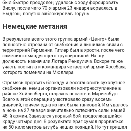
был быстро преодолен, удалось с ходу форсировать
Вислу, после чего 70-я армия 23 января ворвалась в
Быдгощ, попутно заблокировав Торунь.
Немецкие метания
В результате всего этого группа армий «Центр» была
полностью отрезана от снабжения и лишилась связи с
территорией Германии. Гитлер был в ярости, после чего
заменил командующего группировкой. На эту
должность назначили Лотара Рендулича. Вскоре та же
участь постигла и командира четвертой армии Хоссбаха,
которого поменяли на Мюллера.
Стремясь прорвать блокаду и восстановить сухопутное
снабжение, немцы организовали контрнаступление в
районе Хейльсберга, стараясь попасть в Мариенбург.
Всего в этой операции участвовало сразу восемь
дивизий, причем одна из них была танковой. Им удалось
в ночь на 27 января значительно потеснить силы нашей
48-й армии. Завязался упорный бой, продолжавшийся
кряду четыре дня. В результате враг сумел прорваться
на 50 километров вглубь наших позиций. Но тут пришел