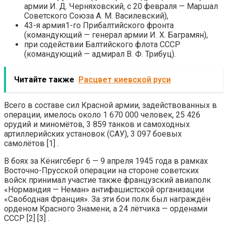
армии И. Д. Черняховский, с 20 февраля — Маршал
Советского Союза А. М. Василевский),
43-я армия1-го Прибалтийского фронта
(командующий — генерал армии И. X. Баграмян),
при содействии Балтийского флота СССР
(командующий — адмирал В. Ф. Трибуц).
Читайте также
Расцвет киевской руси
Всего в составе сил Красной армии, задействованных в
операции, имелось около 1 670 000 человек, 25 426
орудий и миномётов, 3 859 танков и самоходных
артиллерийских установок (САУ), 3 097 боевых
самолётов [1] .
В боях за Кёнигсберг 6 — 9 апреля 1945 года в рамках
Восточно-Прусской операции на стороне советских
войск принимал участие также французский авиаполк
«Нормандия — Неман» антифашистской организации
«Свободная Франция». За эти бои полк был награждён
орденом Красного Знамени, а 24 лётчика — орденами
СССР [2] [3] .