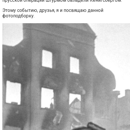
прусской операции штурмом овладели Кёнигсбергом.
Этому событию, друзья, я и посвящаю данной
фотоподборку.