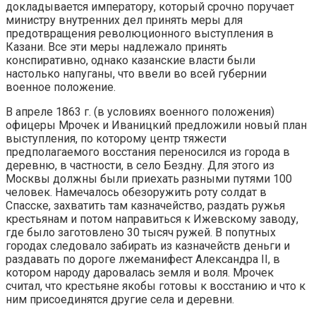
докладывается императору, который срочно поручает
министру внутренних дел принять меры для
предотвращения революционного выступ­ления в
Казани. Все эти меры надлежало принять
конспиративно, однако казанские власти были
настолько напуганы, что ввели во всей губернии
военное положение.
В апреле 1863 г. (в условиях военного положения)
офицеры Мрочек и Иваницкий предложили новый план
выступления, по которому центр тяжести
предполагаемого восстания переносился из города в
деревню, в частности, в село Бездну. Для этого из
Москвы должны были приехать разными путями 100
человек. Намечалось обезоружить роту солдат в
Спасске, захватить там казначейство, раздать ружья
крестьянам и потом направиться к Ижевскому заводу,
где было заготовлено 30 тысяч ружей. В попутных
городах следовало забирать из казначейств деньги и
раздавать по дороге лжеманифест Александра II, в
котором народу даровалась земля и воля. Мрочек
считал, что крестьяне якобы готовы к восстанию и что к
ним присоединятся другие села и деревни.