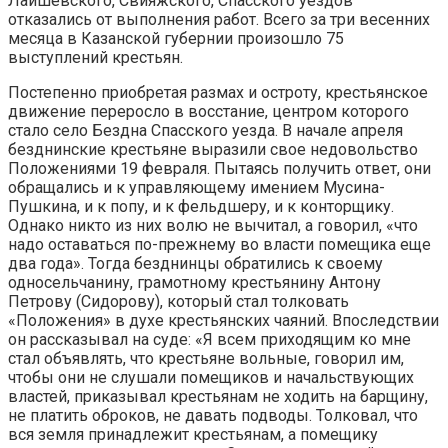
Лаишевского, Свияжского, Спасского уездов
отказались от вы­полнения работ. Всего за три весенних
месяца в Казанской губернии про­изошло 75
выступлений крестьян.
Постепенно приобретая размах и остроту, крестьянское
движение переросло в восстание, центром которого
стало село Бездна Спасского уезда. В начале апреля
безднинские крестьяне выразили свое недовольство
Поло­жениями 19 февраля. Пытаясь получить ответ, они
обращались и к управля­ющему имением Мусина-
Пушкина, и к попу, и к фельдшеру, и к конторщику.
Однако никто из них волю не вычитал, а говорил, «что
надо оставаться по-прежнему во власти помещика еще
два года». Тогда безднинцы обрати­лись к своему
односельчанину, грамотному крестьянину Антону
Петрову (Сидорову), который стал толковать
«Положения» в духе крестьянских ча­яний. Впоследствии
он рассказывал на суде: «Я всем приходящим ко мне
стал объявлять, что крестьяне вольные, говорил им,
чтобы они не слуша­ли помещиков и начальствующих
властей, приказывал крестьянам не ходить на барщину,
не платить оброков, не давать подводы. Толковал, что
вся земля принадлежит крестьянам, а помещику