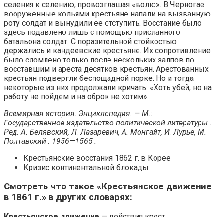
селения к селению, провозглашая «волю». В Черногае
вооруженные кольями крестьяне напали на вызванную
роту солдат и вынудили ее отступить. Восстание было
здесь подавлено лишь с помощью присланного
батальона солдат. С поразительной стойкостью
держались и кандеевские крестьяне. Их сопротивление
было сломлено только после нескольких залпов по
восставшим и ареста десятков крестьян. Арестованных
крестьян подвергли беспощадной порке. Но и тогда
некоторые из них продолжали кричать: «Хоть убей, но на
работу не пойдем и на оброк не хотим».
Всемирная история. Энциклопедия. — М.:
Государственное издательство политической литературы .
Ред. А. Белявский, Л. Лазаревич, А. Монгайт, И. Лурье, М.
Полтавский . 1956—1565 .
Крестьянские восстания 1862 г. в Корее
Кризис континентальной блокады
Смотреть что такое «Крестьянское движение
в 1861 г.» в других словарях:
Крестьянское движение
— действия крест.,