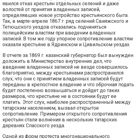
явился отказ крестьян отдельных селений и даже
волостей от принятия владенных записей,
определявших новое устройство крестьянского быта.
Так, в марте-апреле 1867 г. ряд селений Свияжского и
Тетюшского уез­дов отказались подчиняться
полицейским властям при введении владен­ных
записей. В том же году упорное сопротивление властям
оказали крестьяне в Ядринском и Цивильском уездах.
В отчете за 1869 г. казанский губернатор был вынужден
доложить в Министерство внутренних дел, что
введение владенных записей не везде совершилось
благоприятно, между крестьянами распространился
слух, что они с принятием владенных записей будут
переданы в крепостное владение и что оброчная подать
будет постепенно возвышаться и дойдет до таких
размеров, что крестьяне не в состоянии будут ее
платить. Этот слух, наиболее распространенный между
татарским населением, вызвал открытое
сопротивление. Примером открытого сопротивления
крестьян стали волне­ния в нескольких татарских
деревнях Спасского уезда.
Одной из форм протеста многонационального