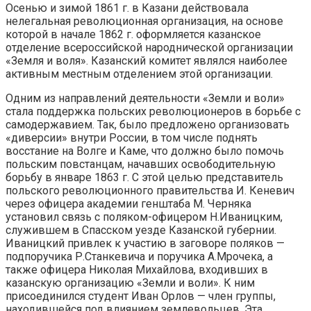
Осенью и зимой 1861 г. в Казани действовала
нелегальная революцион­ная организация, на основе
которой в начале 1862 г. оформляется ка­занское
отделение всероссийской народнической организации
«Земля и во­ля». Казанский комитет являлся наиболее
активным местным отделением этой организации.
Одним из направлений деятельности «Земли и воли»
стала поддержка польских революционеров в борьбе с
самодержавием. Так, было предложено организовать
«диверсии» внутри России, в том числе поднять
восстание на Волге и Каме, что должно было помочь
польским повстанцам, начавших освободительную
борьбу в январе 1863 г. С этой целью представитель
польского революционного правительства И. Кеневич
через офицера акаде­мии генштаба М. Черняка
установил связь с поляком-офицером Н.Иваниц­ким,
служившем в Спасском уезде Казанской губернии.
Иваницкий привлек к участию в заговоре поляков —
подпоручика Р.Станкевича и поручика А.Мрочека, а
также офицера Николая Михайлова, входивших в
казанскую ор­ганизацию «Земли и воли». К ним
присоединился студент Иван Орлов — член группы,
находившейся под влиянием землевольцев. Эта