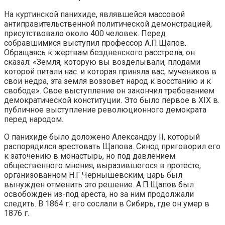
На куртинской панихиде, являвшейся массовой
антиправительственной политической демонстрацией,
присутствовало около 400 человек. Перед
собравшимися выступил профессор А.П.Щапов.
Обращаясь к жертвам безд­ненского расстрела, он
сказал: «Земля, которую вы возделывали, плодами
которой питали нас. и которая приняла вас, мучеников в
свои недра, эта земля воззовет народ к восстанию и к
свободе». Свое выступление он закончил требованием
демократической конституции. Это было первое в XIX в.
публичное выступление революционного демократа
перед народом.
О панихиде было доложено Александру II, который
распорядился арес­товать Щапова. Синод приговорил его
к заточению в монастырь, но под давлением
общественного мнения, выразившегося в протесте,
организован­ном Н.Г.Чернышевским, царь был
вынужден отменить это решение. А.П.Ща­пов был
освобожден из-под ареста, но за ним продолжали
следить. В 1864 г. его сослали в Сибирь, где он умер в
1876 г.