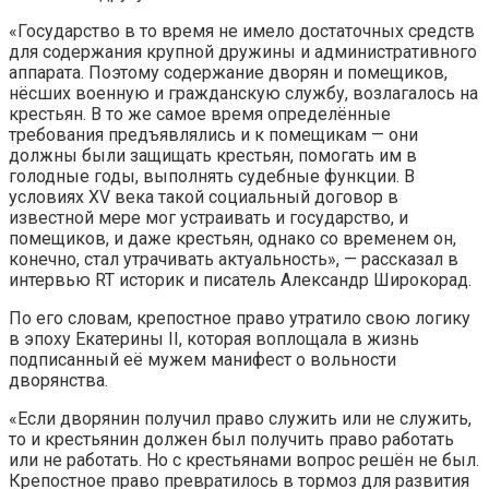
«Государство в то время не имело достаточных средств
для содержания крупной дружины и административного
аппарата. Поэтому содержание дворян и помещиков,
нёсших военную и гражданскую службу, возлагалось на
крестьян. В то же самое время определённые
требования предъявлялись и к помещикам — они
должны были защищать крестьян, помогать им в
голодные годы, выполнять судебные функции. В
условиях XV века такой социальный договор в
известной мере мог устраивать и государство, и
помещиков, и даже крестьян, однако со временем он,
конечно, стал утрачивать актуальность», — рассказал в
интервью RT историк и писатель Александр Широкорад.
По его словам, крепостное право утратило свою логику
в эпоху Екатерины II, которая воплощала в жизнь
подписанный её мужем манифест о вольности
дворянства.
«Если дворянин получил право служить или не служить,
то и крестьянин должен был получить право работать
или не работать. Но с крестьянами вопрос решён не был.
Крепостное право превратилось в тормоз для развития