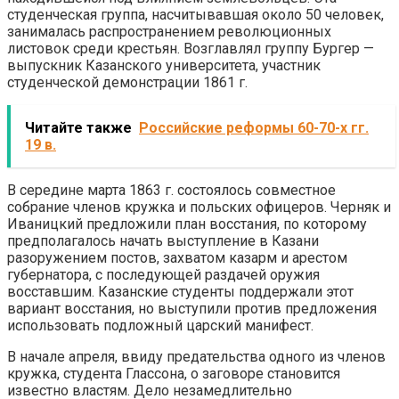
студенческая группа, насчитывавшая около 50 человек,
занималась распространением революционных
листовок среди крестьян. Возглавлял группу Бургер —
вы­пускник Казанского университета, участник
студенческой демонстрации 1861 г.
Читайте также
Российские реформы 60-70-х гг.
19 в.
В середине марта 1863 г. состоялось совместное
собрание членов кружка и польских офицеров. Черняк и
Иваницкий предложили план восста­ния, по которому
предполагалось начать выступление в Казани
разоруже­нием постов, захватом казарм и арестом
губернатора, с последующей раз­дачей оружия
восставшим. Казанские студенты поддержали этот
вариант восстания, но выступили против предложения
использовать подложный царский манифест.
В начале апреля, ввиду предательства одного из членов
кружка, сту­дента Глассона, о заговоре становится
известно властям. Дело незамед­лительно