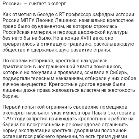
России», — считает эксперт.
Как отметил в беседе с RT профессор кафедры истории
России МПГУ Леонид Ляшенко, изначально крепостное
право было фундаментом, на котором строилась
Российская империя, и периода дворянской культуры
без него бы не было. Но в конце XVIII века оно
превратилось в отжившую традицию, раскалывающую
общество и сдерживающую развитие страны.
По словам историков, крестьяне находились
практически в неограниченной власти помещиков,
которые их покупали и продавали, ссылали в Сибирь,
подвергали телесным наказаниям, отбирали у них любое
личное имущество. Крепостные долгое время были
лишены даже права жаловаться властям на жестокость
барина.
Первой попыткой ограничить своеволие помещиков
эксперты называют указ императора Павла I, который в
1797 году запретил принуждать крепостных к работе на
барина по воскресеньям и рекомендовал ограничить
норму эксплуатации крестьян дворянами половиной
оставшегося рабочего времени, то есть тремя днями.