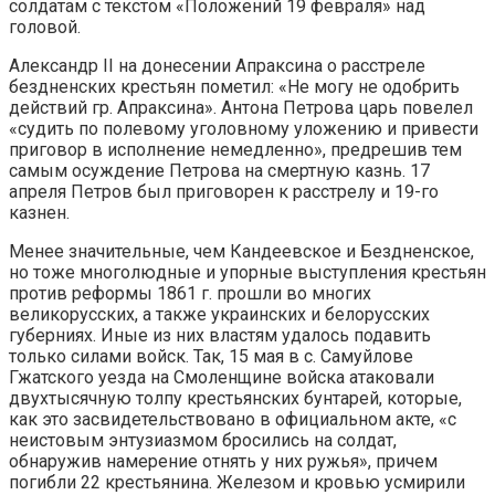
солдатам с текстом «Положений 19 февраля» над
головой.
Александр II на донесении Апраксина о расстреле
бездненских крестьян пометил: «Не могу не одобрить
действий гр. Апраксина». Антона Петрова царь повелел
«судить по полевому уголовному уложению и привести
приговор в исполнение немедленно», предрешив тем
самым осуждение Петрова на смертную казнь. 17
апреля Петров был приговорен к расстрелу и 19-го
казнен.
Менее значительные, чем Кандеевское и Бездненское,
но тоже многолюдные и упорные выступления крестьян
против реформы 1861 г. прошли во многих
великорусских, а также украинских и белорусских
губерниях. Иные из них властям удалось подавить
только силами войск. Так, 15 мая в с. Самуйлове
Гжатского уезда на Смоленщине войска атаковали
двухтысячную толпу крестьянских бунтарей, которые,
как это засвидетельствовано в официальном акте, «с
неистовым энтузиазмом бросились на солдат,
обнаружив намерение отнять у них ружья», причем
погибли 22 крестьянина. Железом и кровью усмирили