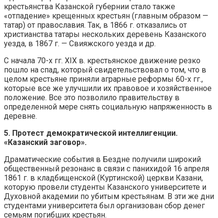
крестьянства Казанской губернии стало также
«отпадение» крещенных крестьян (главным образом —
та­тар) от православия. Так, в 1866 г. отказались от
христианства татары нескольких деревень Казанского
уезда, в 1867 г. — Свияжского уезда и др.
С начала 70-х гг. XIX в. крестьянское движение резко
пошло на спад, который свидетельствовал о том, что в
целом крестьяне приняли аграрные реформы 60-х гг.,
которые все же улучшили их правовое и хозяйственное
положение. Все это позволило правительству в
определенной мере снять социальную напряженность в
деревне.
5. Протест демократической интеллигенции.
«Казанский заговор».
Драматические события в Бездне получили широкий
общественный резонанс в связи с панихидой 16 апреля
1861 г. в кладбищенской (Куртинс­кой) церкви Казани,
которую провели студенты Казанского университете и
Духовной академии по убитым крестьянам. В эти же дни
студентами уни­верситета был организован сбор денег
семьям погибших крестьян.