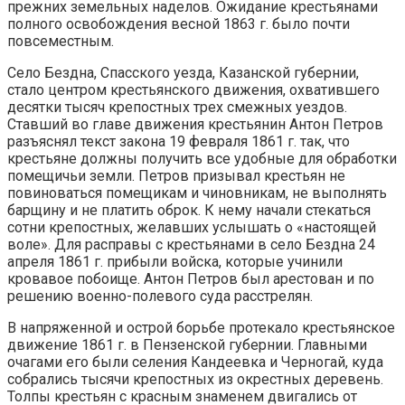
прежних земельных наделов. Ожидание крестьянами
полного освобождения весной 1863 г. было почти
повсеместным.
Село Бездна, Спасского уезда, Казанской губернии,
стало центром крестьянского движения, охватившего
десятки тысяч крепостных трех смежных уездов.
Ставший во главе движения крестьянин Антон Петров
разъяснял текст закона 19 февраля 1861 г. так, что
крестьяне должны получить все удобные для обработки
помещичьи земли. Петров призывал крестьян не
повиноваться помещикам и чиновникам, не выполнять
барщину и не платить оброк. К нему начали стекаться
сотни крепостных, желавших услышать о «настоящей
воле». Для расправы с крестьянами в село Бездна 24
апреля 1861 г. прибыли войска, которые учинили
кровавое побоище. Антон Петров был арестован и по
решению военно-полевого суда расстрелян.
В напряженной и острой борьбе протекало крестьянское
движение 1861 г. в Пензенской губернии. Главными
очагами его были селения Кандеевка и Черногай, куда
собрались тысячи крепостных из окрестных деревень.
Толпы крестьян с красным знаменем двигались от