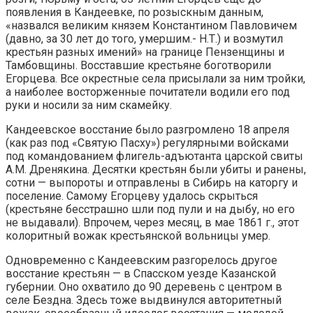
появления в Кандеевке, по розыскным данным,
«назвался великим князем Константином Павловичем
(давно, за 30 лет до того, умершим.- Н.Т.) и возмутил
крестьян разных имений» на границе Пензенщины и
Тамбовщины. Восставшие крестьяне боготворили
Егорцева. Все окрестные села присылали за ним тройки,
а наиболее восторженные почитатели водили его под
руки и носили за ним скамейку.
Кандеевское восстание было разгромлено 18 апреля
(как раз под «Святую Пасху») регулярными войсками
под командованием флигель-адъютанта царской свиты
А.М. Дренякина. Десятки крестьян были убиты и ранены,
сотни — выпороты и отправлены в Сибирь на каторгу и
поселение. Самому Егорцеву удалось скрыться
(крестьяне бесстрашно шли под пули и на дыбу, но его
не выдавали). Впрочем, через месяц, в мае 1861 г., этот
колоритный вожак крестьянской вольницы умер.
Одновременно с Кандеевским разгорелось другое
восстание крестьян — в Спасском уезде Казанской
губернии. Оно охватило до 90 деревень с центром в
селе Бездна. Здесь тоже выдвинулся авторитетный