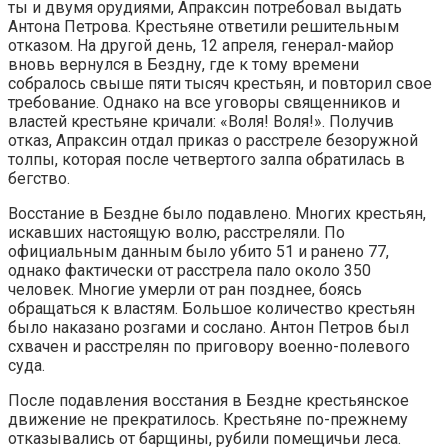
ты и двумя орудиями, Апраксин потребовал выдать
Антона Петрова. Крестьяне ответили решительным
отказом. На другой день, 12 апреля, ге­нерал-майор
вновь вернулся в Бездну, где к тому времени
собралось свы­ше пяти тысяч крестьян, и повторил свое
требование. Однако на все уго­воры священников и
властей крестьяне кричали: «Воля! Воля!». Получив
отказ, Апраксин отдал приказ о расстреле безоружной
толпы, которая после четвертого залпа обратилась в
бегство.
Восстание в Бездне было подавлено. Многих крестьян,
искавших насто­ящую волю, расстреляли. По
официальным данным было убито 51 и ранено 77,
однако фактически от расстрела пало около 350
человек. Многие умерли от ран позднее, боясь
обращаться к властям. Большое количество крестьян
было наказано розгами и сослано. Антон Петров был
схвачен и расстрелян по приговору военно-полевого
суда.
После подавления восстания в Бездне крестьянское
движение не прек­ратилось. Крестьяне по-прежнему
отказывались от барщины, рубили поме­щичьи леса.