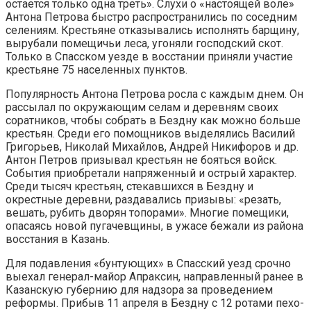
остается только одна треть». Слухи о «настоящей воле»
Антона Петрова быстро распространились по со­седним
селениям. Крестьяне отказывались исполнять барщину,
вырубали помещичьи леса, угоняли господский скот.
Только в Спасском уезде в восстании приняли участие
крестьяне 75 населенных пунктов.
Популярность Антона Петрова росла с каждым днем. Он
рассылал по ок­ружающим селам и деревням своих
соратников, чтобы собрать в Бездну как можно больше
крестьян. Среди его помощников выделялись Василий
Гри­горьев, Николай Михайлов, Андрей Никифоров и др.
Антон Петров призывал крестьян не бояться войск.
События приобретали напряженный и острый характер.
Среди тысяч крестьян, стекавшихся в Бездну и
окрестные деревни, раздавались призывы: «резать,
вешать, рубить дворян топорами». Мно­гие помещики,
опасаясь новой пугачевщины, в ужасе бежали из района
восс­тания в Казань.
Для подавления «бунтующих» в Спасский уезд срочно
выехал гене­рал-майор Апраксин, направленный ранее в
Казанскую губернию для надзо­ра за проведением
реформы. Прибыв 11 апреля в Бездну с 12 ротами пехо­