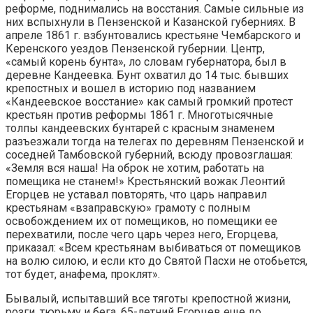
реформе, поднимались на восстания. Самые сильные из
них вспыхнули в Пензенской и Казанской губерниях. В
апреле 1861 г. взбунтовались крестьяне Чембарского и
Керенского уездов Пензенской губернии. Центр,
«самый корень бунта», ло словам губернатора, был в
деревне Кандеевка. Бунт охватил до 14 тыс. бывших
крепостных и вошел в историю под названием
«Кандеевское восстание» как самый громкий протест
крестьян против реформы 1861 г. Многотысячные
толпы кандеевских бунтарей с красным знаменем
разъезжали тогда на телегах по деревням Пензенской и
соседней Тамбовской губерний, всюду провозглашая:
«Земля вся наша! На оброк не хотим, работать на
помещика не станем!» Крестьянский вожак Леонтий
Егорцев не уставал повторять, что царь направил
крестьянам «взаправскую» грамоту с полным
освобождением их от помещиков, но помещики ее
перехватили, после чего царь через него, Егорцева,
приказал: «Всем крестьянам выбиваться от помещиков
на волю силою, и если кто до Святой Пасхи не отобьется,
тот будет, анафема, проклят».
Бывалый, испытавший все тяготы крепостной жизни,
розги, тюрьму и бега, 65-летний Егорцев еще до