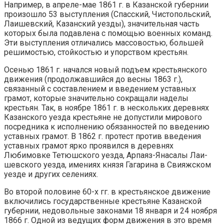
Например, в апреле-мае 1861 г. в Казанской губернии
прои­зошло 53 выступления (Спасский, Чистопольский,
Лаишевский, Казанский уезды), значительная часть
которых была подавлена с помощью военных команд.
Эти выступления отличались массовостью, большей
решимостью, стойкостью и упорством крестьян.
Осенью 1861 г. начался новый подъем крестьянского
движения (продол­жавшийся до весны 1863 г.),
связанный с составлением и введением ус­тавных
грамот, которые значительно сокращали наделы
крестьян. Так, в ноябре 1861 г. в нескольких деревнях
Казанского уезда крестьяне не до­пустили мирового
посредника к исполнению обязанностей по введению
ус­тавных грамот. В 1862 г. протест против введения
уставных грамот ярко проявился в деревнях
Любимовке Тетюшского уезда, Арпаяз-Янасалы Лаи­
шевского уезда, имениях князя Гагарина в Свияжском
уезде и других се­лениях.
Во второй половине 60-х гг. в крестьянское движение
включились го­сударственные крестьяне Казанской
губернии, недовольные законами 18 января и 24 ноября
1866 г. Одной из ведущих форм движения в это время