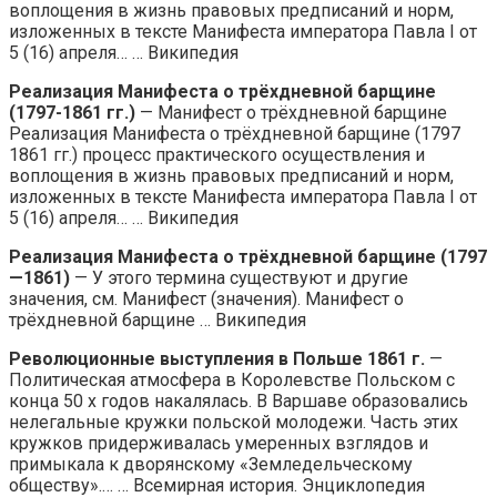
воплощения в жизнь правовых предписаний и норм,
изложенных в тексте Манифеста императора Павла I от
5 (16) апреля… … Википедия
Реализация Манифеста о трёхдневной барщине
(1797-1861 гг.)
— Манифест о трёхдневной барщине
Реализация Манифеста о трёхдневной барщине (1797
1861 гг.) процесс практического осуществления и
воплощения в жизнь правовых предписаний и норм,
изложенных в тексте Манифеста императора Павла I от
5 (16) апреля… … Википедия
Реализация Манифеста о трёхдневной барщине (1797
—1861)
— У этого термина существуют и другие
значения, см. Манифест (значения). Манифест о
трёхдневной барщине … Википедия
Революционные выступления в Польше 1861 г.
—
Политическая атмосфера в Королевстве Польском с
конца 50 х годов накалялась. В Варшаве образовались
нелегальные кружки польской молодежи. Часть этих
кружков придерживалась умеренных взглядов и
примыкала к дворянскому «Земледельческому
обществу».… … Всемирная история. Энциклопедия