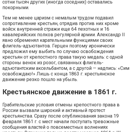
сотни тысяч других (иногда соседних) оставались
покорными.
Тем не менее царизм с немалым трудом подавил
сопротивление крестьян, отрядив против них кроме
войск внутренней стражи еще 64 пехотных и 16
кавалерийских полков регулярной армии. Александр II
явно обременял карательными функциями своих
флигель-адъютантов. Герцен поэтому иронически
предложил ему выбить по случаю освобождения
крестьян от крепостного права такую медаль: с одной
стороны венок из розог, связанных флигель-
адъютантским аксельбантом, а с другой — надпись: «Сим
освобождаю!» Лишь с конца 1863 г. крестьянское
движение резко пошло на убыль.
Крестьянское движение в 1861 г.
Грабительские условия отмены крепостного права в
России вызвали широкий и активный протест
крестьянства. Сразу после опубликования закона 19
февраля 1861 г. с мест начали поступать тревожные
сообщения властей о повсеместных волнениях