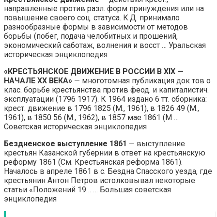
направленные против разл. форм принуждения или на
повышение своего соц. статуса. К.Д. принимало
разнообразные формы в зависимости от методов
борьбы (побег, подача челобитных и прошений,
экономический саботаж, волнения и восст … Уральская
историческая энциклопедия
«КРЕСТЬЯНСКОЕ ДВИЖЕНИЕ В РОССИИ В XIX —
НАЧАЛЕ XX ВЕКА»
— многотомная публикация док тов о
клас. борьбе крестьянства против феод. и капиталистич.
эксплуатации (1796 1917). К 1964 издано 6 тт. сборника:
крест. движение в 1796 1825 (М., 1961), в 1826 49 (М.,
1961), в 1850 56 (М., 1962), в 1857 мае 1861 (М …
Советская историческая энциклопедия
Бездненское выступление 1861
— выступление
крестьян Казанской губернии в ответ на крестьянскую
реформу 1861 (См. Крестьянская реформа 1861).
Началось в апреле 1861 в с. Бездна Спасского уезда, где
крестьянин Антон Петров истолковывал некоторые
статьи «Положений 19… … Большая советская
энциклопедия