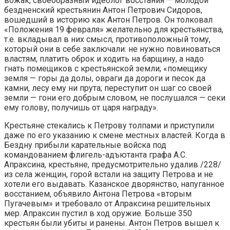
вожак, своеобразный идеолог восстания — молодой
бездненский крестьянин Антон Петрович Сидоров,
вошедший в историю как Антон Петров. Он толковал
«Положения 19 февраля» желательно для крестьянства,
т.е. вкладывал в них смысл, противоположный тому,
который они в себе заключали: не нужно повиноваться
властям, платить оброк и ходить на барщину, а надо
гнать помещиков с крестьянской земли; «помещику
земля — горы да долы, овраги да дороги и песок да
камни, лесу ему ни прута; переступит он шаг со своей
земли — гони его добрым словом, не послушался — секи
ему голову, получишь от царя награду».
Крестьяне стекались к Петрову толпами и приступили
даже по его указанию к смене местных властей. Когда в
Бездну прибыли карательные войска под
командованием флигель-адъютанта графа А.С.
Апраксина, крестьяне, предусмотрительно удалив /228/
из села женщин, горой встали на защиту Петрова и не
хотели его выдавать. Казанское дворянство, напуганное
восстанием, объявило Антона Петрова «вторым
Пугачевым» и требовало от Апраксина решительных
мер. Апраксин пустил в ход оружие. Больше 350
крестьян были убиты и ранены. Антон Петров вышел к