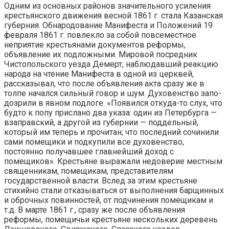
Одним из основных районов значительного усиления
крестьянского дви­жения весной 1861 г. стала Казанская
губерния. Обнародование Манифеста и Положений 19
февраля 1861 г. повлекло за собой повсеместное
неприя­тие крестьянами документов реформы,
объявление их подложными. Мировой посредник
Чистопольского уезда Демерт, наблюдавший реакцию
народа на чтение Манифеста в одной из церквей,
рассказывал, что после объявления акта сразу же в
толпе начался сильный говор и шум. Духовенство запо­
дозрили в явном подлоге. «Появился откуда-то слух, что
будто к попу прислано два указа: один из Петербурга —
взаправский, а другой из гу­бернии — поддельный,
который им теперь и прочитан; что последний сочи­нили
сами помещики и подкупили все духовенство,
постоянно получавшее главнейший доход с
помещиков». Крестьяне выражали недоверие местным
священникам, помещикам, представителям
государственной власти. Вслед за этим крестьяне
стихийно стали отказываться от выполнения барщинных
и оброчных повинностей, от подчинения помещикам и
т.д. В марте 1861 г., сразу же после объявления
реформы, помещичьи крестьяне нескольких деревень