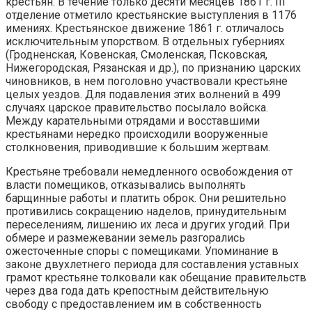
крестьян. В течение только десяти месяцев 1861 г. III
отделение отметило крестьянские выступления в 1176
имениях. Крестьянское движение 1861 г. отличалось
исключительным упорством. В отдельных губерниях
(Гродненская, Ковенская, Смоленская, Псковская,
Нижегородская, Рязанская и др.), по признанию царских
чиновников, в нем поголовно участвовали крестьяне
целых уездов. Для подавления этих волнений в 499
случаях царское правительство посылало войска.
Между карательными отрядами и восставшими
крестьянами нередко происходили вооруженные
столкновения, приводившие к большим жертвам.
Крестьяне требовали немедленного освобождения от
власти помещиков, отказывались выполнять
барщинные работы и платить оброк. Они решительно
противились сокращению наделов, принудительным
переселениям, лишению их леса и других угодий. При
обмере и размежевании земель разгорались
ожесточенные споры с помещиками. Упоминание в
законе двухлетнего периода для составления уставных
грамот крестьяне толковали как обещание правительств
через два года дать крепостным действительную
свободу с предоставлением им в собственность