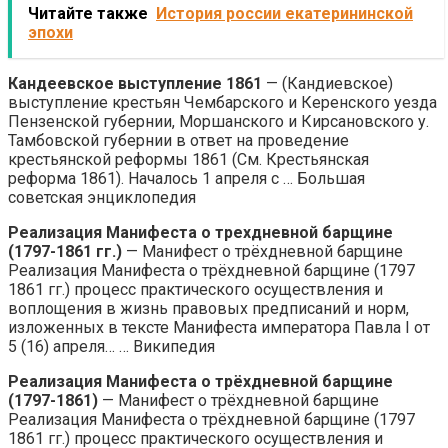
Читайте также
История россии екатерининской
эпохи
Кандеевское выступление 1861
— (Кандиевское)
выступление крестьян Чембарского и Керенского уезда
Пензенской губернии, Моршанского и Кирсановскоro у.
Тамбовской губернии в ответ на проведение
крестьянской реформы 1861 (См. Крестьянская
реформа 1861). Началось 1 апреля с … Большая
советская энциклопедия
Реализация Манифеста о трехдневной барщине
(1797-1861 гг.)
— Манифест о трёхдневной барщине
Реализация Манифеста о трёхдневной барщине (1797
1861 гг.) процесс практического осуществления и
воплощения в жизнь правовых предписаний и норм,
изложенных в тексте Манифеста императора Павла I от
5 (16) апреля… … Википедия
Реализация Манифеста о трёхдневной барщине
(1797-1861)
— Манифест о трёхдневной барщине
Реализация Манифеста о трёхдневной барщине (1797
1861 гг.) процесс практического осуществления и