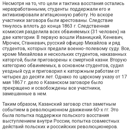
Несмотря на то, что цели и тактика восстания остались
неразработанными, студенты поддержали его и
активизировали агитационную работу. Но вскоре
участники заговора были арестованы. Следствие
тянулось вплоть до конца 1863 г. Следственная
комиссия разделила всех обвиняемых (31 человек) на
две категории. В первую вошли Иваницкий, Кеневич,
Мрочек, Станкевич, русский офицер Михайлов и ряд
студентов, которых предали военно-полевому суду. Все,
кроме Михайлова и нескольких студентов, на­казанных
каторгой, были приговорены к смертной казни. Вторую
категорию обвиняемых, в основном студентов, судил
уездный суд и приговорил к ка­торжным работам от
четырех до десяти лет. Однако по царскому указу от 17
мая 1867 г. дело о Казанском заговоре было
прекращено и освобождены все участники,
замешанные в нем.
Таким образом, Казанский заговор стал заметным
событием в революци­онном движении 60-х гг. Это
была попытка поддержки польского восстания
выступлением внутри России, попытка совместных
действий польских и российских революционеров.