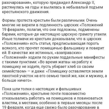
разочарования», которую предвидел Александр II,
растянулась на годы и вылилась в небывалый подъем
крестьянского движения.
Формы протеста крестьян были различными. Очень
многие не верили в подлинность царских «Положений
19 февраля», полагая, что они подложны, подменены
барами, которые-де настоящую царскую грамоту утаили.
Иные толмачи из крестьян доказывали, что в царских
«Положениях» есть статья, предписывающая пороть
всякого, кто прочтет помещичью фальшивку и поверит
ей. В качестве же истинных, «взаправских»
«Положений» ходили по рукам поддельные манифесты
с такими пунктами: «Во время жатвы на работу к
помещику не ходите, пусть убирает хлеб со своим
семейством» — и даже: «Помещику оставляется земли
пахотной участок на его семью такой же, как и мужику, а
больше ничего».
Пока шли толки о настоящих и фальшивых
«Положениях», крестьяне почти повсеместно
отказывались работать на помещиков и повиноваться
властям, а местами, особенно в первые месяцы после
19 февраля, когда еще свежо было разочарование в