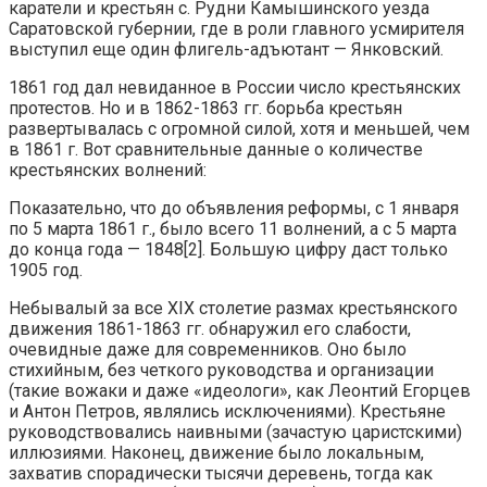
каратели и крестьян с. Рудни Камышинского уезда
Саратовской губернии, где в роли главного усмирителя
выступил еще один флигель-адъютант — Янковский.
1861 год дал невиданное в России число крестьянских
протестов. Но и в 1862-1863 гг. борьба крестьян
развертывалась с огромной силой, хотя и меньшей, чем
в 1861 г. Вот сравнительные данные о количестве
крестьянских волнений:
Показательно, что до объявления реформы, с 1 января
по 5 марта 1861 г., было всего 11 волнений, а с 5 марта
до конца года — 1848[2]. Большую цифру даст только
1905 год.
Небывалый за все XIX столетие размах крестьянского
движения 1861-1863 гг. обнаружил его слабости,
очевидные даже для современников. Оно было
стихийным, без четкого руководства и организации
(такие вожаки и даже «идеологи», как Леонтий Егорцев
и Антон Петров, являлись исключениями). Крестьяне
руководствовались наивными (зачастую царистскими)
иллюзиями. Наконец, движение было локальным,
захватив спорадически тысячи деревень, тогда как