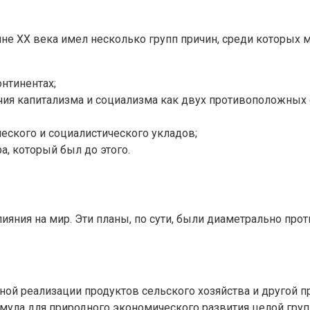
е XX века имел несколько групп причин, среди которых 
нтинентах;
чия капитализма и социализма как двух противоположных 
еского и социалистического укладов;
а, который был до этого.
ияния на мир. Эти планы, по сути, были диаметрально пр
ной реализации продуктов сельского хозяйства и другой 
мула для природного экономического развития целой груп