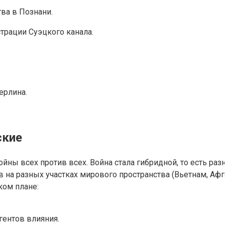
ва в Познани.
рации Суэцкого канала.
ерлина.
ские
йны всех против всех. Война стала гибридной, то есть ра
на разных участках мирового пространства (Вьетнам, Афга
ком плане:
гентов влияния.