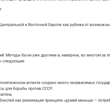
:
ентральной и Восточной Европе как рубежа от возможных
й. Методы были уже другими и, наверное, во многом за э
ы следующие:
олитическом аспекте создано много независимых государс
сы для борьбы против СССР,
истем,
ебностей как реализация принципа «думай меньше — потре