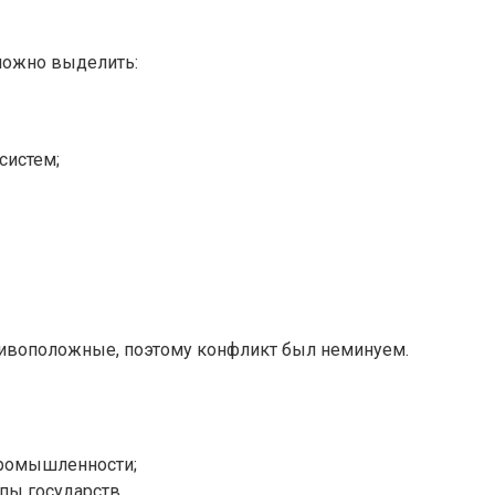
можно выделить:
систем;
отивоположные, поэтому конфликт был неминуем.
промышленности;
пы государств.