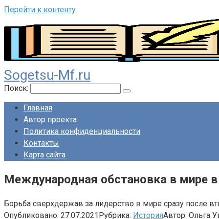
Перейти к контенту
Sogetsu-Mf.ru
Поиск:
Главная
Автор проекта
Политика конфиденциальности
Контакты
Карта сайта
Международная обстановка в мире в 
Борьба сверхдержав за лидерство в мире сразу после вт
Опубликовано:
27.07.2021
Рубрика:
История
Автор:
Ольга У