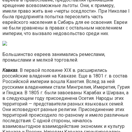
крещение всевозможные льготы. Они, к примеру,
имели право жить вне «черты оседлости». При Николае I
была предпринята попытка переселить часть
еврейского населения в Сибирь для ее освоения. Евреи
не были уравнены в правах с остальным населением
империи, что вызвало недовольство среди них.
Большинство евреев занимались ремеслами,
промыслами и мелкой торговлей.
Кавказ.
В первой половине XIX в. расширились
российские владения на Кавказе. Еще в 1801 г. в состав
Российской империи вошла Кахетия. Вслед за ней
русскими владениями стали Мингрелия, Имеретия, Гурия
и Гянджа. В 1805 г. были завоеваны Карабах и Ширван, а
в следующем году присоединена Осетия. Народы этих
территорий — представители разных языковых семей.
Они исповедуют разные религии. Присоединение этих
территорий происходило по-разному и имело различные
последствия. С одной стороны, началось
взаимовыгодное взаимодействие экономик и культур
Кавказа и России. Народам Кавказа гарантировалась