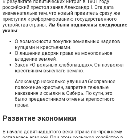
В результате политических интриг в 1801 году
российский престол занял Александр I. Эта дата
знаменательна тем, что новый правитель сразу же
приступил к реформированию государственного
устройства страны
. Им были подписаны следующие
указы:
О возможности покупки земельных наделов
купцами и крестьянами.
О лишении дворян права на монопольное
владение землей.
Закон «О вольных хлебопашцах». Он позволял
крестьянам выкупать землю.
Александр несколько улучшил бесправное
положение крестьян, запретив тяжелые
наказания и ссылки в Сибирь. По сути, это
было предвестником отмены крепостного
права.
Развитие экономики
В начале девятнадцатого века страна по-прежнему
оставалась агарной. При этом сельское хозяйство в