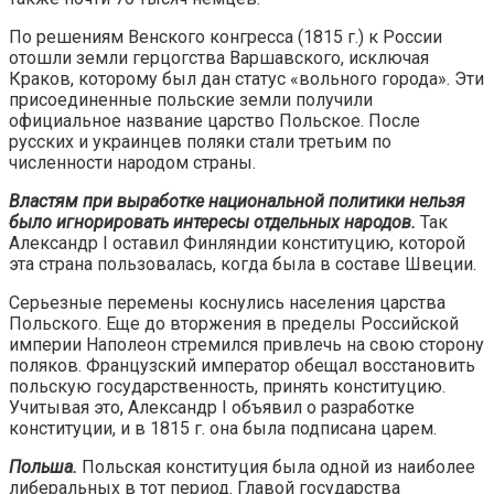
По решениям Венского конгресса (1815 г.) к России
отошли земли герцогства Варшавского, исключая
Краков, которому был дан статус «вольного города». Эти
присоединенные польские земли получили
официальное название царство Польское. После
русских и украинцев поляки стали третьим по
численности народом страны.
Властям при выработке национальной политики нельзя
было игнорировать интересы отдельных народов.
Так
Александр I оставил Финляндии конституцию, которой
эта страна пользовалась, когда была в составе Швеции.
Серьезные перемены коснулись населения царства
Польского. Еще до вторжения в пределы Российской
империи Наполеон стремился привлечь на свою сторону
поляков. Французский император обещал восстановить
польскую государственность, принять конституцию.
Учитывая это, Александр I объявил о разработке
конституции, и в 1815 г. она была подписана царем.
Польша.
Польская конституция была одной из наиболее
либеральных в тот период. Главой государства