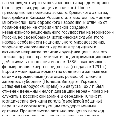
населения, четвертым по численности народом страны
(после русских, украинцев и поляков). После
присоединения польских земель, Крымского ханства,
Бессарабии и Кавказа Россия стала местом проживания
многочисленного еврейского населения. В отличие от
поляков евреи не строили планов создания
независимого национального государства на территории
России, но своеобразная историческая судьба этого
народа, особенности национального мировоззрения,
упорная приверженность древним традициям и
активное неприятие политики русификации — все это
толкало царское правительство к дискриминационным
действиям в отношении евреев. 1835 г. закончилось
формирование «черты оседлости» (создана в 1791 г.).
Евреи имели право компактно селиться и заниматься
своими промыслами (торговля, ремесло) только в
западных губерниях (Польша, Западная Украина,
Западная Белоруссия, Крым). 26 августа 1827 г. был
отменен денежный налог, дававший евреям право не
служить в российской армии. В середине 1840-х гг.
юридические функции кагала (еврейской общины)
перешли к соответствующим государственным
органам. Правительство активно поощряло переход
евреев в православие, предоставляя принявшим