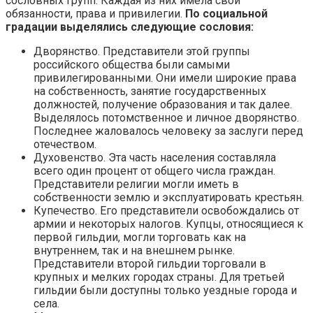
сословных групп. Каждая из них имела свои
обязанности, права и привилегии.
По социальной
градации выделялись следующие сословия:
Дворянство. Представители этой группы
российского общества были самыми
привилегированными. Они имели широкие права
на собственность, занятие государственных
должностей, получение образования и так далее.
Выделялось потомственное и личное дворянство.
Последнее жаловалось человеку за заслуги перед
отечеством.
Духовенство. Эта часть населения составляла
всего один процент от общего числа граждан.
Представители религии могли иметь в
собственности землю и эксплуатировать крестьян.
Купечество. Его представители освобождались от
армии и некоторых налогов. Купцы, относящиеся к
первой гильдии, могли торговать как на
внутреннем, так и на внешнем рынке.
Представители второй гильдии торговали в
крупных и мелких городах страны. Для третьей
гильдии были доступны только уездные города и
села.