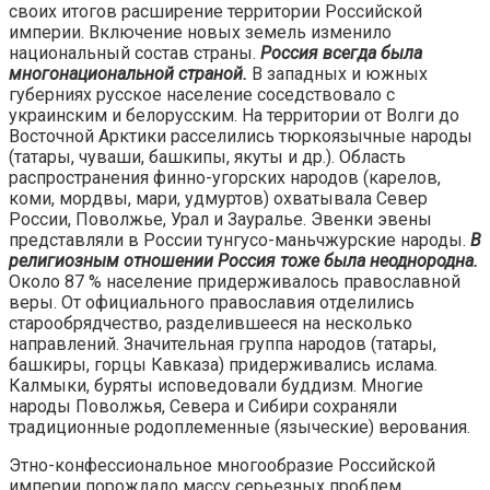
своих итогов расширение территории Российской
империи. Включение новых земель изменило
национальный состав страны.
Россия всегда была
многонациональной страной.
В западных и южных
губерниях русское население соседствовало с
украинским и белорусским. На территории от Волги до
Восточной Арктики расселились тюркоязычные народы
(татары, чуваши, башкипы, якуты и др.). Область
распространения финно-угорских народов (карелов,
коми, мордвы, мари, удмуртов) охватывала Север
России, Поволжье, Урал и Зауралье. Эвенки эвены
представляли в России тунгусо-маньчжурские народы.
В
религиозным отношении Россия тоже была неоднородна.
Около 87 % население придерживалось православной
веры. От официального православия отделились
старообрядчество, разделившееся на несколько
направлений. Значительная группа народов (татары,
башкиры, горцы Кавказа) придерживались ислама.
Калмыки, буряты исповедовали буддизм. Многие
народы Поволжья, Севера и Сибири сохраняли
традиционные родоплеменные (языческие) верования.
Этно-конфессиональное многообразие Российской
империи порождало массу серьезных проблем,