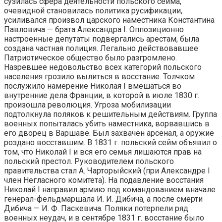
сузилась сфера деятельности польского сейма,
очевидной становилась политика русификации,
усиливался произвол царского наместника Константина
Павловича — брата Александра I. Оппозиционно
настроенные депутаты подвергались арестам, была
создана частная полиция. Легально действовавшее
Патриотическое общество было разгромлено.
Назревшее недовольство всех категорий польского
населения грозило вылиться в восстание. Толчком
послужило намерение Николая I вмешаться во
внутренние дела Франции, в которой в июле 1830 г.
произошла революция. Угроза мобилизации
подтолкнула поляков к решительным действиям. Группа
военных попыталась убить наместника, ворвавшись в
его дворец в Варшаве. Был захвачен арсенал, а оружие
роздано восставшим. В 1831 г. польский сейм объявил о
том, что Николай I и вся его семья лишаются прав на
польский престол. Руководителем польского
правительства стал А. Чарторыйский (при Александре I
член Негласного комитета). На подавление восстания
Николай I направил армию под командованием вначале
генерал-фельдмаршала И. И. Дибича, а после смерти
Дибича — И. Ф. Паскевича. Поляки потерпели ряд
военных неудач, и в сентябре 1831 г. восстание было