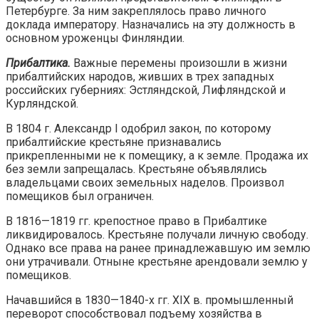
Петербурге. За ним закреплялось право личного
доклада императору. Назначались на эту должность в
основном уроженцы Финляндии.
Прибалтика.
Важные перемены произошли в жизни
прибалтийских народов, живших в трех западных
российских губерниях: Эстляндской, Лифляндской и
Курляндской.
В 1804 г. Александр I одобрил закон, по которому
прибалтийские крестьяне признавались
прикрепленными не к помещику, а к земле. Продажа их
без земли запрещалась. Крестьяне объявлялись
владельцами своих земельных наделов. Произвол
помещиков был ограничен.
В 1816—1819 гг. крепостное право в Прибалтике
ликвидировалось. Крестьяне получали личную свободу.
Однако все права на ранее принадлежавшую им землю
они утрачивали. Отныне крестьяне арендовали землю у
помещиков.
Начавшийся в 1830—1840-х гг. XIX в. промышленный
переворот способствовал подъему хозяйства в