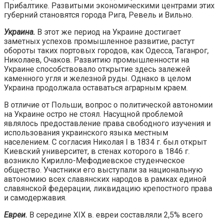
Прибалтике. Развитыми экономическими центрами этих
губерний становятся города Рига, Ревель и Вильно.
Украина.
В этот же период на Украине достигает
заметных успехов промышленное развитие, растут
обороты таких портовых городов, как Одесса, Таганрог,
Николаев, Очаков. Развитию промышленности на
Украине способствовало открытие здесь залежей
каменного угля и железной руды. Однако в целом
Украина продолжала оставаться аграрным краем.
В отличие от Польши, вопрос о политической автономии
на Украине остро не стоял. Насущной проблемой
являлось предоставление права свободного изучения и
использования украинского языка местным
населением. С согласия Николая I в 1834 г. был открыт
Киевский университет, в стенах которого в 1846 г.
возникло Кирилло-Мефодиевское студенческое
общество. Участники его выступали за национальную
автономию всех славянских народов в рамках единой
славянской федерации, ликвидацию крепостного права
и самодержавия.
Евреи.
В середине XIX в. евреи составляли 2,5% всего