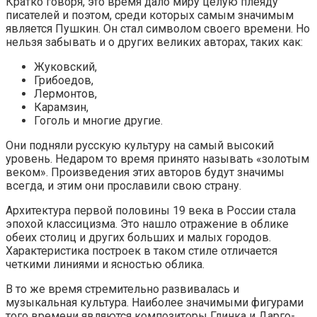
Кратко говоря, это время дало миру целую плеяду
писателей и поэтом, среди которых самым значимым
является Пушкин. Он стал символом своего времени. Но
нельзя забывать и о других великих авторах, таких как:
Жуковский,
Грибоедов,
Лермонтов,
Карамзин,
Гоголь и многие другие.
Они подняли русскую культуру на самый высокий
уровень. Недаром то время принято называть «золотым
веком». Произведения этих авторов будут значимы
всегда, и этим они прославили свою страну.
Архитектура первой половины 19 века в России стала
эпохой классицизма. Это нашло отражение в облике
обеих столиц и других больших и малых городов.
Характеристика построек в таком стиле отличается
четкими линиями и ясностью облика.
В то же время стремительно развивалась и
музыкальная культура. Наиболее значимыми фигурами
того времени являются композиторы Глинка и Дарго­