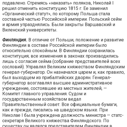
подавлено. Стремясь «наказать» поляков, Николай I
решил отменить конституцию 1815 г. Ее заменил
«Органический статут», по которому Польша стала
составной частью Российской империи. Польский сейм
и армия упразднялись. Были закрыты Варшавский и
Виленский университеты.
Финляндия.
В отличие от Польши, положение и развитие
Финляндии в составе Российской империи было
относительно спокойным. В Финляндии сохранилась
конституция; все изменения в законах производились
лишь с согласия сейма (собрание представителей всех
сословий). Управлял Великим княжеством Финляндским
генерал-губернатор. Он назначался царем и, как правило,
был выходцем из прибалтийских дворян. Генерал-
губернатор возглавлял высшее административное
учреждение, состоявшее из местных жителей, —
Комитет главного управления. Судом и
государственным хозяйством ведал
Правительственный совет. Все официальные бумаги,
как и прежде, писались на шведском языке. При
Николае I была учреждена должность министра — статс-
секретаря Великого княжества Финляндского. По
существу он являлся представителем Финляндии в