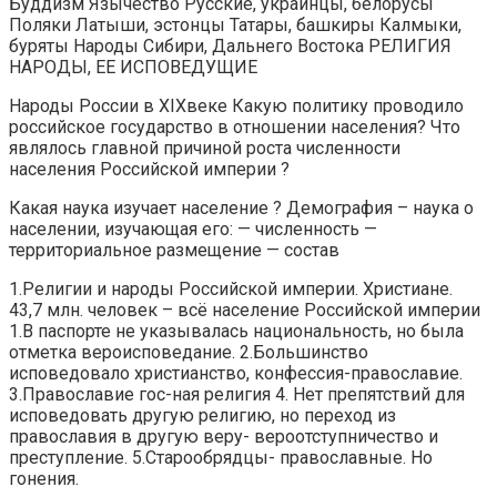
Буддизм Язычество Русские, украинцы, белорусы
Поляки Латыши, эстонцы Татары, башкиры Калмыки,
буряты Народы Сибири, Дальнего Востока РЕЛИГИЯ
НАРОДЫ, ЕЕ ИСПОВЕДУЩИЕ
Народы России в XIXвеке Какую политику проводило
российское государство в отношении населения? Что
являлось главной причиной роста численности
населения Российской империи ?
Какая наука изучает население ? Демография – наука о
населении, изучающая его: — численность —
территориальное размещение — состав
1.Религии и народы Российской империи. Христиане.
43,7 млн. человек – всё население Российской империи
1.В паспорте не указывалась национальность, но была
отметка вероисповедание. 2.Большинство
исповедовало христианство, конфессия-православие.
3.Православие гос-ная религия 4. Нет препятствий для
исповедовать другую религию, но переход из
православия в другую веру- вероотступничество и
преступление. 5.Старообрядцы- православные. Но
гонения.