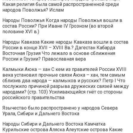
Какая религия была самой распространенной среди
народов Поволжья? Ислам
Народы Поволжья Когда народы Поволжья вошли в
состав России? При Иване IV Грозном (во второй
половине XVI в.)
Народы Кавказа Какие народы Кавказа вошли в состав
России в конце XVII – XVIII Вв.? Дагестан Кабарда
Восточная Грузия Что лежало в основе сближения
России и Грузии? Православная вера
Калмыки Аюка — хан С кем из правителей России XVIII
века установил прочные связи Аюка – хан, тем самым
сблизив два народа — калмыков и русских? Петр I Что
послужило причиной разрыва дружеских связей между
народами? (стр. 103) Усиливающийся гнёт со стороны
российского правительства
Язычество было распространено у народов Севера
Урала, Сибири и Дальнего Востока
Народы Сибири и Дальнего Востока Камчатка
Курильские острова Аляска Алеутские острова Какие