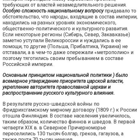
требующих от властей незамедлительного решения.
Особую сложность национальному вопросу
придавало то
обстоятельство, что народы, входящие в состав империи,
находились на разных уровнях экономического,
общественно-политического и культурного развития.
Если некоторые регионы (Сибирь, Север, Закавказье)
заметно уступали Великороссии и нуждались в ее
помощи, то другие (Польша, Прибалтика, Украина) не
отставали, а в чем-то даже опережали «метрополию» и
поэтому тяготились своим пребыванием в составе
Российской империи.
Основным принципом национальной политики ) было
всемерное утверждение приоритета царской власти,
укрепление авторитета православной церкви и
распространение русского культурного влияния.
В результате русско-шведской войны по
Фридрихсгамскому мирному договору (1809 г.) к России
отошла Финляндия. В составе населения увеличилось,
таким образом, количество финнов и шведов. В первой
четверти XIX в. в Северное Причерноморье
переселились 130 тысяч болгар, греков, гагаузов, а
также почти 70 тысяч немцев.