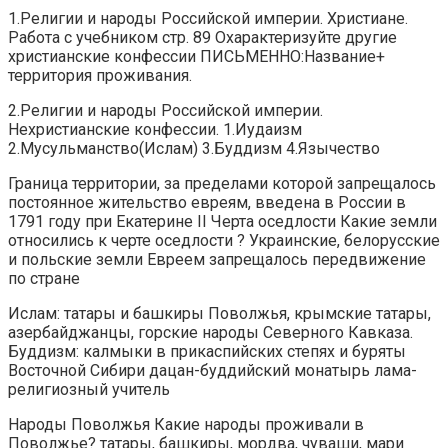
1.Религии и народы Российской империи. Христиане.
Работа с учебником стр. 89 Охарактеризуйте другие
христианские конфессии ПИСЬМЕННО:Название+
территория проживания.
2.Религии и народы Российской империи.
Нехристианские конфессии. 1.Иудаизм
2.Мусульманство(Ислам) 3.Буддизм 4.Язычество
Граница территории, за пределами которой запрещалось
постоянное жительство евреям, введена в России в
1791 году при Екатерине II Черта оседлости Какие земли
относились к черте оседлости ? Украинские, белорусские
и польские земли Евреем запрещалось передвижение
по стране
Ислам: татары и башкиры Поволжья, крымские татары,
азербайджанцы, горские народы Северного Кавказа.
Буддизм: калмыки в прикаспийских степях и буряты
Восточной Сибири дацан-буддийский монатырь лама-
религиозный учитель
Народы Поволжья Какие народы проживали в
Поволжье? татары, башкиры, мордва, чуваши, мари