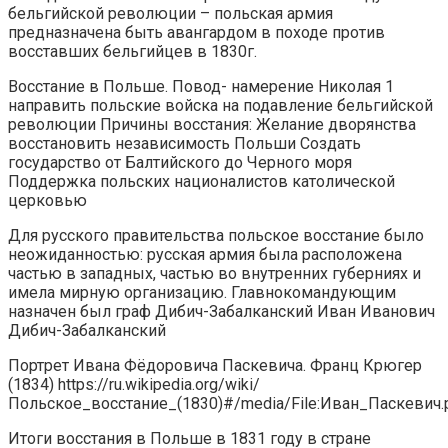
бельгийской революции – польская армия
предназначена быть авангардом в походе против
восставших бельгийцев в 1830г.
Восстание в Польше. Повод- намерение Николая 1
направить польские войска на подавление бельгийской
революции Причины восстания: Желание дворянства
восстановить независимость Польши Создать
государство от Балтийского до Черного моря
Поддержка польских националистов католической
церковью
Для русского правительства польское восстание было
неожиданностью: русская армия была расположена
частью в западных, частью во внутренних губерниях и
имела мирную организацию. Главнокомандующим
назначен был граф Дибич-Забалканский Иван Иванович
Дибич-Забалканский
Портрет Ивана Фёдоровича Паскевича. Франц Крюгер
(1834) https://ru.wikipedia.org/wiki/
Польское_восстание_(1830)#/media/File:Иван_Паскевич.
Итоги восстания в Польше в 1831 году в стране