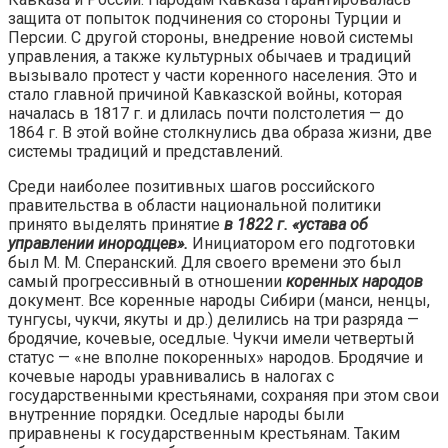
защита от попыток подчинения со стороны Турции и
Персии. С другой стороны, внедрение новой системы
управления, а также культурных обычаев и традиций
вызывало протест у части коренного населения. Это и
стало главной причиной Кавказской войны, которая
началась в 1817 г. и длилась почти полстолетия — до
1864 г. В этой войне столкнулись два образа жизни, две
системы традиций и представлений.
Среди наиболее позитивных шагов российского
правительства в области национальной политики
принято выделять принятие
в 1822 г. «устава об
управлении инородцев».
Инициатором его подготовки
был М. М. Сперанский. Для своего времени это был
самый прогрессивный в отношении
коренных народов
документ. Все коренные народы Сибири (манси, ненцы,
тунгусы, чукчи, якуты и др.) делились на три разряда —
бродячие, кочевые, оседлые. Чукчи имели четвертый
статус — «не вполне покоренных» народов. Бродячие и
кочевые народы уравнивались в налогах с
государственными крестьянами, сохраняя при этом свои
внутренние порядки. Оседлые народы были
приравнены к государственным крестьянам. Таким