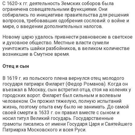
С 1620-х гг. деятельность Земских соборов была
ограничена совещательными функциями. Они
собирались по инициативе правительства для решения
вопросов, требовавших одобрения сословий: о войне и
мире, о введении дополнительных налогов.
Новому царю удалось привнести равновесие в светское
и духовное общество. Местные власти сумели
уничтожить шайки разбойников, в великом количестве
возникшие в Смутное время.
Отец и сын
В 1619 г. из польского плена вернулся отец молодого
государя патриарх Филарет (Федор Романов). Когда он
въезжал в Москву, сын встретил отца, стоя на коленях у
городских ворот. Филарет был сильным и волевым
человеком. Он прожил тяжелую, полную испытаний
жизнь, поэтому опыта ему было не занимать. До самой
своей смерти в 1633 г. он правил вместе с сыном и
носил титул Великий государь. Государственные
грамоты писались от имени Государя Царя и Святейшего
Патриарха Московского и всея Руси.