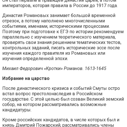
Он стал первым в правящей династии царей, а потом
императоров, которая правила в России до 1917 года.
Династия Романовых занимает большой временной
отрезок, а потому наполнено многочисленными
событиями, именами, историческими процессами.
Поэтому при подготовке к ЕГЭ по истории рекомендуем
параллельно с изучением теоретического материала,
проверять свои знания решением тематических тестов,
контрольных заданий, писать исторические эссе после
изучения каждого правителя из Романовых или
изучения определенной эпохи.
Михаил Федорович «Кротки» Романов. 1613-1645
Избрание на царство
После династического кризиса и событий Смуты остро
встал вопрос престолонаследия в Российском
государстве. С этой целью был созван Великий земский
собор, на котором рассматривались возможные
кандидатуры.
Кроме российских кандидатов, в числе которых был и
князь Дмитрий Пожарский, рассматривались члены