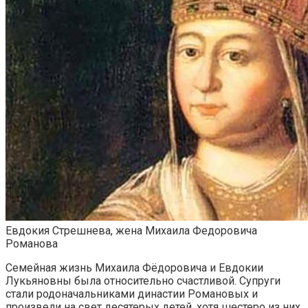
Евдокия Стрешнева, жена Михаила Федоровича
Романова
Семейная жизнь Михаила Фёдоровича и Евдокии
Лукьяновны была относительно счастливой. Супруги
стали родоначальниками династии Романовых и
произвели на свет десятерых детей, хотя шестеро из них