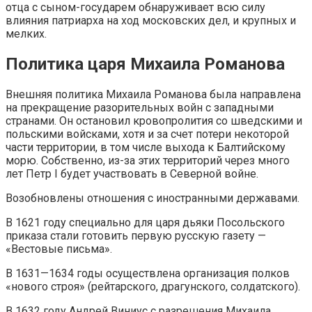
отца с сыном-государем обнаруживает всю силу
влияния патриарха на ход московских дел, и крупных и
мелких.
Политика царя Михаила Романова
Внешняя политика Михаила Романова была направлена
на прекращение разорительных войн с западными
странами. Он остановил кровопролития со шведскими и
польскими войсками, хотя и за счет потери некоторой
части территории, в том числе выхода к Балтийскому
морю. Собственно, из-за этих территорий через много
лет Петр I будет участвовать в Северной войне.
Возобновлены отношения с иностранными державами.
В 1621 году специально для царя дьяки Посольского
приказа стали готовить первую русскую газету —
«Вестовые письма».
В 1631—1634 годы осуществлена организация полков
«нового строя» (рейтарского, драгунского, солдатского).
В 1632 году Андрей Виниус с разрешения Михаила