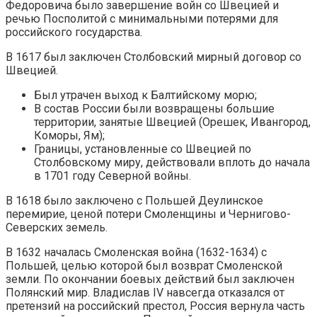
Федоровича было завершение войн со Швецией и
речью Посполитой с минимальными потерями для
российского государства.
В 1617 был заключен Столбовский мирный договор со
Швецией.
Был утрачен выход к Балтийскому морю;
В состав России были возвращены большие
территории, занятые Швецией (Орешек, Ивангород,
Коморы, Ям);
Границы, установленные со Швецией по
Столбовскому миру, действовали вплоть до начала
в 1701 году Северной войны.
В 1618 было заключено с Польшей Деулинское
перемирие, ценой потери Смоленщины и Чернигово-
Северских земель.
В 1632 началась Смоленская война (1632-1634) с
Польшей, целью которой был возврат Смоленской
земли. По окончании боевых действий был заключен
Полянский мир. Владислав IV навсегда отказался от
претензий на российский престол, Россия вернула часть