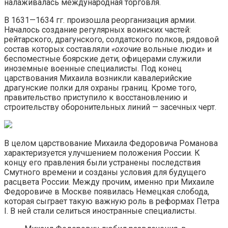
налаживалась международная торговля.
В 1631—1634 гг. произошла реорганизация армии.
Началось создание регулярных воинских частей:
рейтарского, драгунского, солдатского полков, рядовой
состав которых составляли
«охочие
вольные люди» и
беспоместные боярские дети; офицерами служили
иноземные военные специалисты. Под конец
царствования Михаила возникли кавалерийские
драгунские полки для охраны границ. Кроме того,
правительство приступило к восстановлению и
строительству оборонительных линий — засечных черт.
В целом царствование Михаила Федоровича Романова
характеризуется улучшением положения России. К
концу его правления были устранены последствия
Смутного времени и созданы условия для будущего
расцвета России. Между прочим, именно при Михаиле
Федоровиче в Москве появилась Немецкая слобода,
которая сыграет такую важную роль в реформах Петра
I. В ней стали селиться иностранные специалисты.