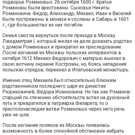
подворье Романовых. 26 октября 1600 г. братья
Романовы были арестованы. Сыновья Никиты
Романовича: Фёдор, Александр, Михаил, Иван и Василий
были пострижены в монахи и сосланы в Сибирь в 1601
г., где большинство из них погибли.
Семья смогла вернуться после прихода в Москву
Лжедмитрия I, который желал на деле доказать родство
с домом Романовых и прекратил их преследование.
После изгнания из Москвы польских интервентов в
октября 1612 Михаил Федорович с матерью выехал в
свою вотчину окраине Костромы, но, боясь нападения
польских отрядов, переехал в Ипатьевский монастырь.
Именно отец Михаила был относительно близким
родственником последнего царя из династии
Рюриковичей, Фёдора Иоанновича. Но так как Романов-
старший по стечению обстоятельств встал на духовный
путь и превратился в патриарха Филарета, то о
престолонаследии ветви Романовых через него речь
уже не шла.
После изгнания поляков из Москвы появилась
возможность в более спокойной обстановке избрать