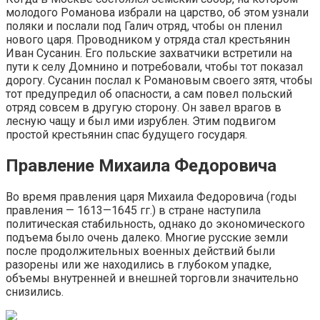
молодого Романова избрали на царство, об этом узнали
поляки и послали под Галич отряд, чтобы он пленил
нового царя. Проводником у отряда стал крестьянин
Иван Сусанин. Его польские захватчики встретили на
пути к селу Домнино и потребовали, чтобы тот показал
дорогу. Сусанин послал к Романовым своего зятя, чтобы
тот предупредил об опасности, а сам повел польский
отряд совсем в другую сторону. Он завел врагов в
лесную чащу и был ими изрублен. Этим подвигом
простой крестьянин спас будущего государя.
Правление Михаила Федоровича
Во время правления царя Михаила Федоровича (годы
правления — 1613—1645 гг.) в стране наступила
политическая стабильность, однако до экономического
подъема было очень далеко. Многие русские земли
после продолжительных военных действий были
разорены или же находились в глубоком упадке,
объемы внутренней и внешней торговли значительно
снизились.