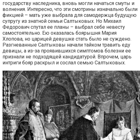
государству наследника, вновь могли начаться смуты и
волнения. Интересно, что эти смотрины изначально были
фикцией – мать уже выбрала для самодержца будущую
супругу из знатной семьи Салтыковых. Но Михаил
Федорович спутал ее планы – выбрал себе невесту
самостоятельно. Ею оказалась боярышня Мария
Хлопова, но царицей девушке стать было не суждено.
Разгневанные Салтыковы начали тайком травить еду
девицы, а из-за проявившихся симптомов болезни ее
признали не подходящей кандидатурой. Впрочем, царь
интриги бояр раскрыл и сослал семью Салтыковых.