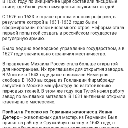
В 1626 году по инициативе царя составили писцовые
книги, где было учено имущество служилых людей.
С 1626 по 1633 в стране прошла военная реформа, в
результате которой в 1631-1632 годах были
сформированы полки иноземного строя. Реформа стала
первой попыткой создать в российском государстве
регулярную армию.
Было ведено воеводское управление государством, а в
1627 году значительно ограничил местничество.
В правление Михаила Россия стала больше открытой
для иностранцев. Их приглашали для открытия заводов.
В Москве в 1643 году даже появилась Немецкая
слобода. В 1630 выходец из Голландии Фирмбрандт
запустил в Москве мануфактуру по изготовлению
парчовых тканей. В этом же году под Тулой начал работу
завод по выплавке металлов. В 1631 англичане открыли
ювелирные мастерские.
Прибыл в Россию из Германии живописец Иоанн
Детерс
—
живописных дел мастер, из Германии. Был
принят на работу в Оружейную палату в 1643 году, с