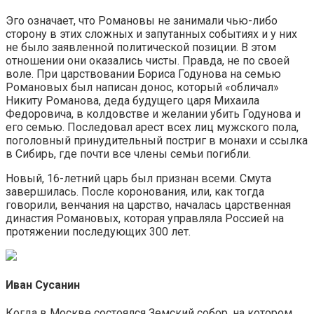
Эго означает, что Романовы не занимали чью-либо
сторону в этих сложных и запутанных событиях и у них
не было заявленной политической позиции. В этом
отношении они оказались чисты. Правда, не по своей
воле. При царствовании Бориса Годунова на семью
Романовых был написан донос, который «обличал»
Никиту Романова, деда будущего царя Михаила
Федоровича, в колдовстве и желании убить Годунова и
его семью. Последовал арест всех лиц мужского пола,
поголовный принудительный постриг в монахи и ссылка
в Сибирь, где почти все члены семьи погибли.
Новый, 16-летний царь был признан всеми. Смута
завершилась. После коронования, или, как тогда
говорили, венчания на царство, началась царственная
династия Романовых, которая управляла Россией на
протяжении последующих 300 лет.
Иван Сусанин
Когда в Москве состоялся Земский собор, на котором