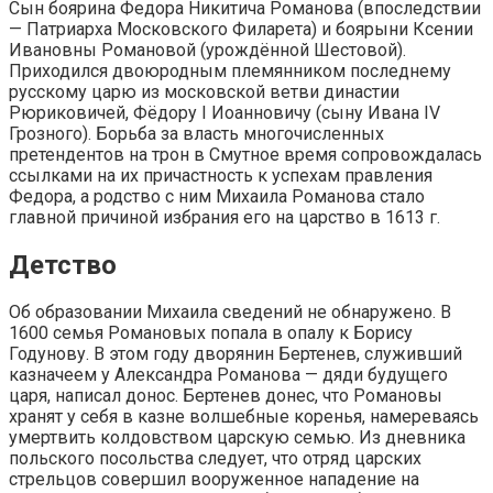
Сын боярина Федора Никитича Романова (впоследствии
— Патриарха Московского Филарета) и боярыни Ксении
Ивановны Романовой (урождённой Шестовой).
Приходился двоюродным племянником последнему
русскому царю из московской ветви династии
Рюриковичей, Фёдору I Иоанновичу (сыну Ивана IV
Грозного). Борьба за власть многочисленных
претендентов на трон в Смутное время сопровождалась
ссылками на их причастность к успехам правления
Федора, а родство с ним Михаила Романова стало
главной причиной избрания его на царство в 1613 г.
Детство
Об образовании Михаила сведений не обнаружено. В
1600 семья Романовых попала в опалу к Борису
Годунову. В этом году дворянин Бертенев, служивший
казначеем у Александра Романова — дяди будущего
царя, написал донос. Бертенев донес, что Романовы
хранят у себя в казне волшебные коренья, намереваясь
умертвить колдовством царскую семью. Из дневника
польского посольства следует, что отряд царских
стрельцов совершил вооруженное нападение на