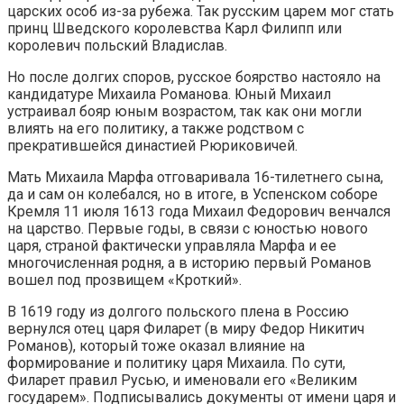
царских особ из-за рубежа. Так русским царем мог стать
принц Шведского королевства Карл Филипп или
королевич польский Владислав.
Но после долгих споров, русское боярство настояло на
кандидатуре Михаила Романова. Юный Михаил
устраивал бояр юным возрастом, так как они могли
влиять на его политику, а также родством с
прекратившейся династией Рюриковичей.
Мать Михаила Марфа отговаривала 16-тилетнего сына,
да и сам он колебался, но в итоге, в Успенском соборе
Кремля 11 июля 1613 года Михаил Федорович венчался
на царство. Первые годы, в связи с юностью нового
царя, страной фактически управляла Марфа и ее
многочисленная родня, а в историю первый Романов
вошел под прозвищем «Кроткий».
В 1619 году из долгого польского плена в Россию
вернулся отец царя Филарет (в миру Федор Никитич
Романов), который тоже оказал влияние на
формирование и политику царя Михаила. По сути,
Филарет правил Русью, и именовали его «Великим
государем». Подписывались документы от имени царя и