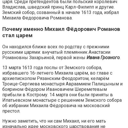
царя. Среди претендентов были польский королевич
Владислав, шведский принц Карл-Филипп и другие.
Земский собор, созванный в начале 1613 года, избрал
Михаила Федоровича Романова.
Почему именно Михаил Фёдорович Романов
стал царем
Он находился ближе всех по родству с прежними
русскими царями: внучатый племянник Анастасии
Романовны Захарьиной, первой жены
Ивана Грозного
.
13 марта 1613 года послы от Земского собора,
избравшего 16-летнего Михаила царём, во главе с
архиепископом Рязанским Феодоритом, келарём
Троице-Сергиева монастыря Авраамием Палицыным и
боярином Фёдором Ивановичем Шереметевым
прибыли в Кострому. 14 марта они были приняты в
Ипатьевском монастыре с решением Земского собора
об избрании Михаила Фёдоровича на московский
престол.
Нужно заметить, что ни сам Михаил, ни его мать
изначально идее московского царствования не