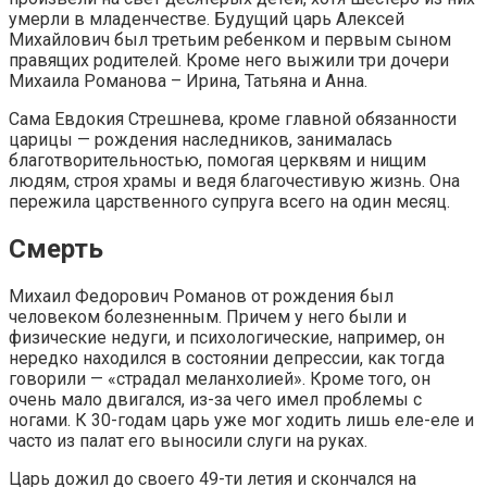
умерли в младенчестве. Будущий царь Алексей
Михайлович был третьим ребенком и первым сыном
правящих родителей. Кроме него выжили три дочери
Михаила Романова – Ирина, Татьяна и Анна.
Сама Евдокия Стрешнева, кроме главной обязанности
царицы — рождения наследников, занималась
благотворительностью, помогая церквям и нищим
людям, строя храмы и ведя благочестивую жизнь. Она
пережила царственного супруга всего на один месяц.
Смерть
Михаил Федорович Романов от рождения был
человеком болезненным. Причем у него были и
физические недуги, и психологические, например, он
нередко находился в состоянии депрессии, как тогда
говорили — «страдал меланхолией». Кроме того, он
очень мало двигался, из-за чего имел проблемы с
ногами. К 30-годам царь уже мог ходить лишь еле-еле и
часто из палат его выносили слуги на руках.
Царь дожил до своего 49-ти летия и скончался на