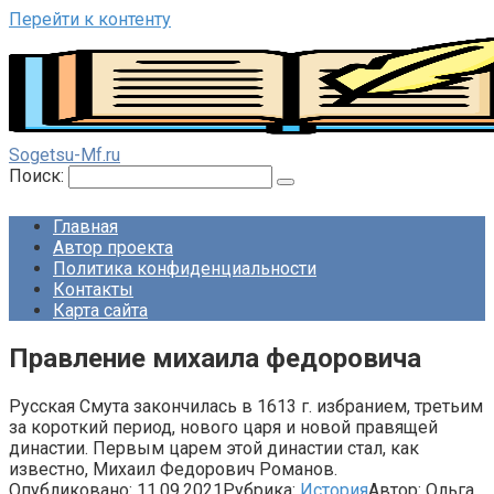
Перейти к контенту
Sogetsu-Mf.ru
Поиск:
Главная
Автор проекта
Политика конфиденциальности
Контакты
Карта сайта
Правление михаила федоровича
Русская Смута закончилась в 1613 г. избранием, третьим
за короткий период, нового царя и новой правящей
династии. Первым царем этой династии стал, как
известно, Михаил Федорович Романов.
Опубликовано:
11.09.2021
Рубрика:
История
Автор:
Ольга