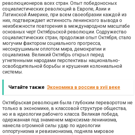
революционеров всех стран. Опыт победоносных
социалистических революций в Европе, Азии и
Латинской Америке, при всем своеобразии каждой из
них, подтверждает истинность ленинского вывода о
неизбежности повторения в международном масштабе
основных черт Октябрьской революции. Содружество
социалистических стран, продолжая опыт Октября, стало
могучим фактором социального прогресса,
несокрушимым оплотом мира, демократии и
социализма. Великий Октябрь открыл перед
угнетенными народами перспективы национально-
освободительной борьбы и крушения колониальной
системы.
Читайте также
Экономика в россии в xvii веке
Октябрьская революция была глубоким переворотом не
только в экономике, в классовой структуре общества,
но и в идеологии рабочего класса. Великая победа,
одержанная под знаменем марксизма-ленинизма,
нанесла огромной силы удар по идеологии
оппортунизма и ревизионизма, подняла мировое