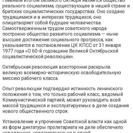
Главным итогом Великого Октября является общество
реального социализма, существующее в нашей стране и
братских социалистических государствах. Оно создано
трудящимися и в интересах трудящихся, оно
олицетворяет собой будущее человечества.
Самоотверженным трудом советского народа
построено общество развитого социализма — ныне
высшее достижение социального прогресса, как
указывается в постановлении ЦК КПСС от 31 января
1977 года «О 60-й годовщине Великой Октябрьской
социалистической революции».
Октябрьская революция всесторонне раскрыла
великую всемирно-историческую освободительную
миссию рабочего класса.
Опыт революции подтвердил истинность ленинского
положения о том, что только рабочий класс, ведомый
Коммунистической партией, может руководить всей
массой трудящихся и эксплуатируемых в деле создания
нового общественного строя.
Установление и упрочение Советской власти как одной
из форм диктатуры пролетариата на деле обеспечило
невиданную, невозможную ни в одной