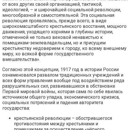
от всех других своей организацией, тактикой,
идеологией, – и широчайшей социальной революции,
многообразной и самостоятельной. Эта социальная
революция проявлялась, прежде всего, в виде
широкомасштабного крестьянского восстания, мощного
движения, уходящего корнями в глубины истории,
отмеченной не только вековой ненавистью к
помещикам-землевладельцам, но и присущим
крестьянству недоверием к городу, ко всему внешнему
миру, ко всякой форме государственного
вмешательства».
Согласно этой концепции, 1917 год в истории России
ознаменовался развалом традиционных учреждений и
всех форм управления вообще под воздействием ряда
разрушительных сил, развивавшихся в обстановке
Первой мировой войны, которая сама по себе явилась
источником общего упадка, экономического кризиса,
социальных потрясений и падения авторитета
государства:
крестьянской революции – обострившегося
противостояния между крестьянами и
помещиками за осуществление «чёрного