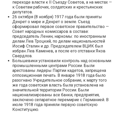
переходе власти к II Съезду Советов, а на местах —
к Советам рабочих, солдатских и крестьянских
депутатов.
26 октября (8 ноября) 1917 года были приняты
Декрет о мире и Декрет о земле. Съезд
сформировал первое советское правительство —
Совет народных комиссаров в составе:
председатель Ленин; наркомы: по иностранным
делам Лев Троцкий, по делам национальностей
Иосиф Сталин и др. Председателем ВЦИК был
избран Лев Каменев, а после его отставки Яков
Свердлов.
Большевики установили контроль над основными
промышленными центрами России. Были
арестованы лидеры Партии кадетов, запрещена
оппозиционная печать. В январе 1918 года было
разогнано Учредительное собрание, к марту того
же года советская власть была установлена на
значительной территории России. Были
национализированы все банки, предприятия,
заключено сепаратное перемирие с Германией. В
июле 1918 года приняли первую советскую
Конституцию.