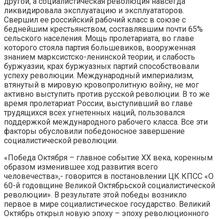
другой, а социалистическая революция навсегда
ликвидировала эксплуатацию и эксплуататоров.
Свершил ее российский рабочий класс в союзе с
беднейшим крестьянством, составлявшим почти 65%
сельского населения. Мощь пролетариата, во главе
которого стояла партия большевиков, вооруженная
знанием марксистско-ленинской теории, и слабость
буржуазии, крах буржуазных партий способствовали
успеху революции. Международный империализм,
втянутый в мировую кровопролитную войну, не мог
активно выступить против русской революции. В то же
время пролетариат России, выступивший во главе
трудящихся всех угнетенных наций, пользовался
поддержкой международного рабочего класса. Все эти
факторы обусловили победоносное завершение
социалистической революции.
«Победа Октября – главное событие XX века, коренным
образом изменившее ход развития всего
человечества»,- говорится в постановлении ЦК КПСС «О
60-й годовщине Великой Октябрьской социалистической
революции». В результате этой победы возникло
первое в мире социалистическое государство. Великий
Октябрь открыл новую эпоху – эпоху революционного