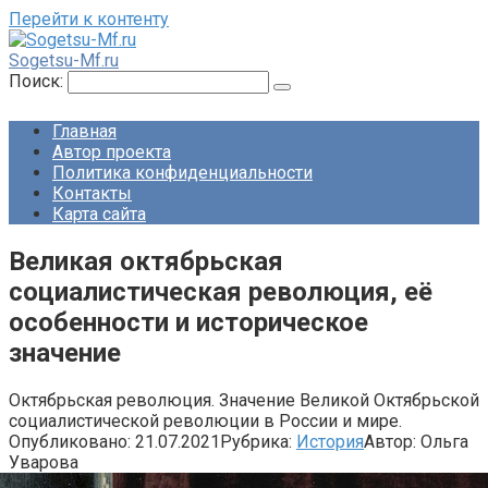
Перейти к контенту
Sogetsu-Mf.ru
Поиск:
Главная
Автор проекта
Политика конфиденциальности
Контакты
Карта сайта
Великая октябрьская
социалистическая революция, её
особенности и историческое
значение
Октябрьская революция. Значение Великой Октябрьской
социалистической революции в России и мире.
Опубликовано:
21.07.2021
Рубрика:
История
Автор:
Ольга
Уварова