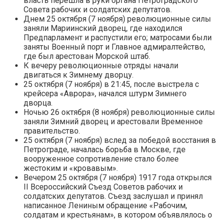
власть перешла в руки органа Петроградского
Совета рабочих и солдатских депутатов.
Днем 25 октября (7 ноября) революционные силы
заняли Мариинский дворец, где находился
Предпарламент и распустили его; матросами были
заняты Военный порт и Главное адмиралтейство,
где был арестован Морской штаб.
К вечеру революционные отряды начали
двигаться к Зимнему дворцу.
25 октября (7 ноября) в 21:45, после выстрела с
крейсера «Аврора», начался штурм Зимнего
дворца.
Ночью 26 октября (8 ноября) революционные силы
заняли Зимний дворец и арестовали Временное
правительство.
25 октября (7 ноября) вслед за победой восстания в
Петрограде, началась борьба в Москве, где
вооруженное сопротивление стало более
жестоким и «кровавым».
Вечером 25 октября (7 ноября) 1917 года открылся
II Всероссийский Съезд Советов рабочих и
солдатских депутатов. Съезд заслушал и принял
написанное Лениным обращение «Рабочим,
солдатам и крестьянам», в котором объявлялось о