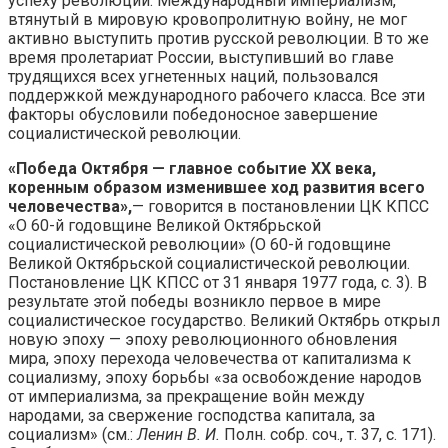
успеху революции. Международный империализм,
втянутый в мировую кровопролитную войну, не мог
активно выступить против русской революции. В то же
время пролетариат России, выступивший во главе
трудящихся всех угнетенных наций, пользовался
поддержкой международного рабочего класса. Все эти
факторы обусловили победоносное завершение
социалистической революции.
«Победа Октября — главное событие XX века,
коренным образом изменившее ход развития всего
человечества»,
— говорится в постановлении ЦК КПСС
«О 60-й годовщине Великой Октябрьской
социалистической революции» (О 60-й годовщине
Великой Октябрьской социалистической революции.
Постановление ЦК КПСС от 31 января 1977 года, с. 3). В
результате этой победы возникло первое в мире
социалистическое государство. Великий Октябрь открыл
новую эпоху — эпоху революционного обновления
мира, эпоху перехода человечества от капитализма к
социализму, эпоху борьбы «за освобождение народов
от империализма, за прекращение войн между
народами, за свержение господства капитала, за
социализм» (см.:
Ленин В. И.
Полн. собр. соч., т. 37, с. 171).