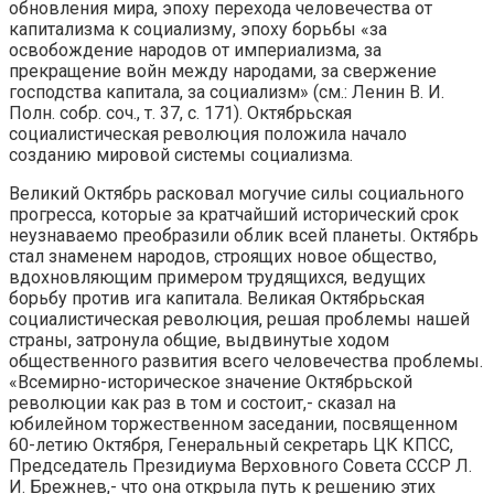
обновления мира, эпоху перехода человечества от
капитализма к социализму, эпоху борьбы «за
освобождение народов от империализма, за
прекращение войн между народами, за свержение
господства капитала, за социализм» (см.: Ленин В. И.
Полн. собр. соч., т. 37, с. 171). Октябрьская
социалистическая революция положила начало
созданию мировой системы социализма.
Великий Октябрь расковал могучие силы социального
прогресса, которые за кратчайший исторический срок
неузнаваемо преобразили облик всей планеты. Октябрь
стал знаменем народов, строящих новое общество,
вдохновляющим примером трудящихся, ведущих
борьбу против ига капитала. Великая Октябрьская
социалистическая революция, решая проблемы нашей
страны, затронула общие, выдвинутые ходом
общественного развития всего человечества проблемы.
«Всемирно-историческое значение Октябрьской
революции как раз в том и состоит,- сказал на
юбилейном торжественном заседании, посвященном
60-летию Октября, Генеральный секретарь ЦК КПСС,
Председатель Президиума Верховного Совета СССР Л.
И. Брежнев,- что она открыла путь к решению этих