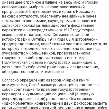
оказавшее огромное влияние на весь мир, а России
позволившее выбрать некапиталистический
прогрессивный путь развития, вырвать Россию из
вековой отсталости, обеспечить невиданные ранее
темпы роста экономики, науки, промышленности и
сельского хозяйства, ликвидировать феодальные
пережитки и непосредственно в 1917 году скорее
спасшее её от катастрофы. Согласно советской
историографии, Октябрь 1917 года был исторически
предопределённым, неизбежным завершением пути, по
которому «народные массы» сознательно пошли под
руководством большевиков, провозвестником
грядущего освобождения народов всего мира.
Политическая система и государство, возникшие в
результате Октябрьской революции, следовательно,
обладают полной легитимностью.
Согласно определению авторов «Чёрной книги
коммунизма», Октябрьская революция представляла
собой совпавшие по времени государственный
переворот и кульминацию социальной (в первую
очередь, крестьянской) революции. Она явилась
«одномоментной конвергенцией двух факторов: захвата
политической власти партией, решительно отличавшейся