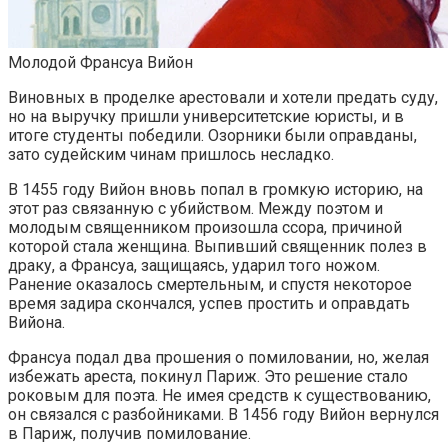
Молодой Франсуа Вийон
Виновных в проделке арестовали и хотели предать суду,
но на выручку пришли университетские юристы, и в
итоге студенты победили. Озорники были оправданы,
зато судейским чинам пришлось несладко.
В 1455 году Вийон вновь попал в громкую историю, на
этот раз связанную с убийством. Между поэтом и
молодым священником произошла ссора, причиной
которой стала женщина. Выпивший священник полез в
драку, а Франсуа, защищаясь, ударил того ножом.
Ранение оказалось смертельным, и спустя некоторое
время задира скончался, успев простить и оправдать
Вийона.
Франсуа подал два прошения о помиловании, но, желая
избежать ареста, покинул Париж. Это решение стало
роковым для поэта. Не имея средств к существованию,
он связался с разбойниками. В 1456 году Вийон вернулся
в Париж, получив помилование.