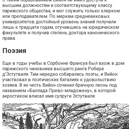
высшим должностям и соответствующему классу
парижского общества, и мог служить только клерком
или преподавателем. По меркам средневековых
университетов достойный уровень знаний получали
лишь к тридцати годам, отучившись на юридическом
факультете и получив степень доктора канонического
права.
Поэзия
Еще в годы учебы в Сорбонне Франсуа был вхож в дом
парижского чиновника высшего ранга Робера
д’Эстутвиля. Там нередко собирались поэты, и Вийон
участвовал в поэтических баталиях к удовольствию
хозяев. В их честь Вийон сочинил брачную песнь под
названием «Баллада Прево-младожену», в которой
акростихом вписал имя супруги Эстутвиля.