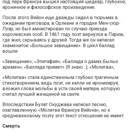
под пера Франсуа вышел настоящий шедевр, глубокое,
ироничное и философское произведение.
После этого Вийон еще дважды сидел в тюрьмах в
ожидании приговора, в Орлеане и городке Мен-сюр-
Луар, но был амнистирован по случаю приезда
королевских особ. В 1461 году поэт вернулся в Париж,
где жил, скрываясь у друзей. Тогда же он написал
знаменитое «Большое завещание». В цикл баллад
вошли:
«Завещание»; «Эпитафия»; «Баллада о дамах былых
времен»; «Баллада примет» (Я знаю…); «Молитва»;
«Молитва» стала единственным глубоко трагичным
стихотворением, ведь поэт, ни капли не иронизируя,
вложил слова мольбы в уста своей матери, которую
считал лучшей женщиной на свете.
Впоследствии Булат Окуджава написал песню,
озаглавленную «Молитва Франсуа Вийона», но к
средневековому поэту этот текст отношения не имеет.
Смерть