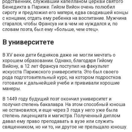
родственник, служивший капелланом церкви святого
Бенедикта в Париже. Гийом Вийон очень полюбил
сироту и предложил его матери, едва сводившей концы
с концами, отдать ему ребенка на воспитание. Мужчина
старался, чтобы Франсуа ни в чем не нуждался и, по
словам поэта, был ему «больше, чем отец».
В университете
В XV веке дети бедняков даже не могли мечтать о
хорошем образовании. Однако, благодаря Гийому
Вийону, в 12 лет Франсуа поступил на факультет
искусств Парижского университета. Это был своего
рода подготовительный курс, на котором подростков
готовили к дальнейшей учебе и прививали хорошие
манеры.
В 1449 году будущий поэт окончил университет и
получил степень бакалавра. На этом способный юноша
не остановился, и еще через 3 года у него уже была
степень лиценциата и магистра. Полученный диплом
давал ему право преподавать в вузе или служить
священником, но ни то, ни другое не прельщало юношу.