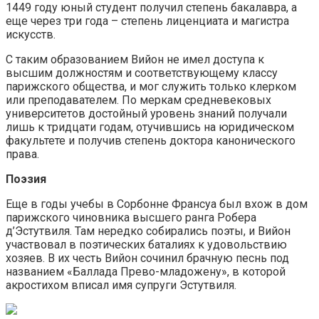
1449 году юный студент получил степень бакалавра, а
еще через три года – степень лиценциата и магистра
искусств.
С таким образованием Вийон не имел доступа к
высшим должностям и соответствующему классу
парижского общества, и мог служить только клерком
или преподавателем. По меркам средневековых
университетов достойный уровень знаний получали
лишь к тридцати годам, отучившись на юридическом
факультете и получив степень доктора канонического
права.
Поэзия
Еще в годы учебы в Сорбонне Франсуа был вхож в дом
парижского чиновника высшего ранга Робера
д’Эстутвиля. Там нередко собирались поэты, и Вийон
участвовал в поэтических баталиях к удовольствию
хозяев. В их честь Вийон сочинил брачную песнь под
названием «Баллада Прево-младожену», в которой
акростихом вписал имя супруги Эстутвиля.