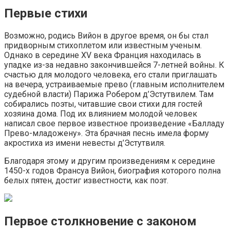
Первые стихи
Возможно, родись Вийон в другое время, он бы стал
придворным стихоплетом или известным ученым.
Однако в середине XV века Франция находилась в
упадке из-за недавно закончившейся 7-летней войны. К
счастью для молодого человека, его стали приглашать
на вечера, устраиваемые прево (главным исполнителем
судебной власти) Парижа Робером д’Эстутвилем. Там
собирались поэты, читавшие свои стихи для гостей
хозяина дома. Под их влиянием молодой человек
написал свое первое известное произведение «Балладу
Прево-младожену». Эта брачная песнь имела форму
акростиха из имени невесты д’Эстутвиля.
Благодаря этому и другим произведениям к середине
1450-х годов Франсуа Вийон, биография которого полна
белых пятен, достиг известности, как поэт.
Первое столкновение с законом