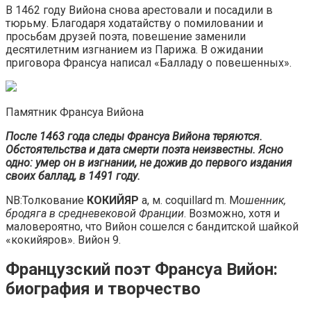
В 1462 году Вийона снова арестовали и посадили в
тюрьму. Благодаря ходатайству о помиловании и
просьбам друзей поэта, повешение заменили
десятилетним изгнанием из Парижа. В ожидании
приговора Франсуа написал «Балладу о повешенных».
Памятник Франсуа Вийона
После 1463 года следы Франсуа Вийона теряются.
Обстоятельства и дата смерти поэта неизвестны. Ясно
одно: умер он в изгнании, не дожив до первого издания
своих баллад, в 1491 году.
NB:Толкование
КОКИЙЯР
а, м. coquillard m. М
ошенник,
бродяга в средневековой Франции
. Возможно, хотя и
маловероятно, что Вийон сошелся с бандитской шайкой
«кокийяров». Вийон 9.
Французский поэт Франсуа Вийон:
биография и творчество