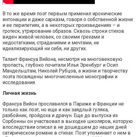
В то же время поэт первым применил иронические
интонации и даже сарказм, говоря о собственной жизни
и ее перипетиях, а в некоторых произведениях – и
гротеск, утрирование образов. Сквозь строки стихов
виден живой человек, со своими грехами и
недостатками, страданиями и мечтами, не
идеализирующий ни себя, ни других.
Талант Франсуа Вийона, несмотря на многовековую
пропасть, глубоко почитали Илья Эренбург и Осип
Мандельштам, Николай Рубцов, а жизни и творчеству
поэта посвящены многочисленные монографии и
исследования.
Личная жизнь
Франсуа Вийон прославился в Париже и Франции не
только как поэт, но еще и как заядлый гуляка,
разбойник, пройдоха и драчун. Еще до выпуска из
Сорбонны он участвовал в выходке школяров, которую
впоследствии описал в не дошедшем до наших дней
сатирическом романе в стихах. Поэт упоминает о нем в