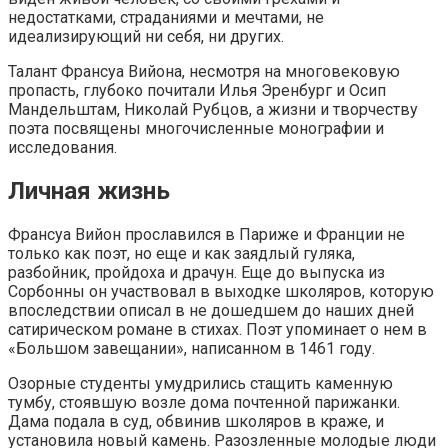
недостатками, страданиями и мечтами, не
идеализирующий ни себя, ни других.
Талант Франсуа Вийона, несмотря на многовековую
пропасть, глубоко почитали Илья Эренбург и Осип
Мандельштам, Николай Рубцов, а жизни и творчеству
поэта посвящены многочисленные монографии и
исследования.
Личная жизнь
Франсуа Вийон прославился в Париже и Франции не
только как поэт, но еще и как заядлый гуляка,
разбойник, пройдоха и драчун. Еще до выпуска из
Сорбонны он участвовал в выходке школяров, которую
впоследствии описал в не дошедшем до наших дней
сатирическом романе в стихах. Поэт упоминает о нем в
«Большом завещании», написанном в 1461 году.
Озорные студенты умудрились стащить каменную
тумбу, стоявшую возле дома почтенной парижанки.
Дама подала в суд, обвинив школяров в краже, и
установила новый камень. Разозленные молодые люди