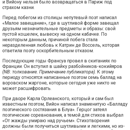
и Вийону нельзя было возвращаться в Париж под
страхом казни.
Перед побегом из столицы непутевый поэт написал
«Малое завещание», где в шутливой форме завещал
друзьям незначительные предметы и образы: свой
пустой кошелек, вывеску на одном кабачке. По
некоторым данным, причиной побега стала
неразделенная любовь к Катрин де Воссель, которая
ответила поэту оскорбительным отказом.
Последующие годы Франсуа провел в скитаниях по
Франции. Он вступил в шайку разбойников-кокийяров
(NB: толкование. Примечание публикатора)
. К этому
периоду относятся написанные поэтом семь баллад на
воровском жаргоне, которые сегодня уже никто не
может расшифровать.
При дворе Карла Орлеанского, который и сам был
известным поэтом, Вийон написал знаменитую «Балладу
поэтического состязания в Блуа». Герцог затеял
поэтические соревнования, а темой для стихов выбрал
«От жажды умираю над ручьем». Стихотворения
должны были получиться шутливыми и легкими, но из-