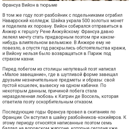
Франсуа Вийон в тюрьме
В том же году поэт-разбойник с подельниками ограбил
Наваррский колледж. Шайка украла 500 золотых монет
и поделила их поровну. Вийон собирался отправиться в
Анжер к герцогу Рене Анжуйскому: Франсуа давно
лелеял мечту стать придворным поэтом при каком-
нибудь влиятельном вельможе. В Анжере ему не
повезло, а спустя год раскрылись обстоятельства кражи,
и Вийону нельзя было возвращаться в Париж под
страхом казни.
Перед побегом из столицы непутевый поэт написал
«Малое завещание», где в шутливой форме завещал
друзьям незначительные предметы и образы: свой
пустой кошелек, вывеску на одном кабачке. По
некоторым данным, причиной побега стала
неразделенная любовь к Катрин де Воссель, которая
ответила поэту оскорбительным отказом.
Последующие годы Франсуа провел в скитаниях по
Франции. Он вступил в шайку разбойников-кокийяров. К
этому периоду относятся написанные поэтом семь
баллад на воровском жаргоне, которые сегодня уже