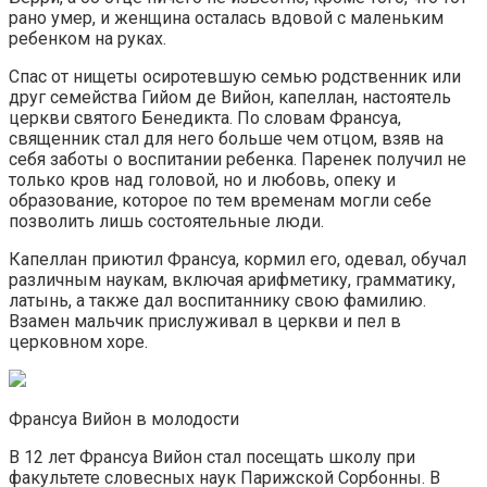
рано умер, и женщина осталась вдовой с маленьким
ребенком на руках.
Спас от нищеты осиротевшую семью родственник или
друг семейства Гийом де Вийон, капеллан, настоятель
церкви святого Бенедикта. По словам Франсуа,
священник стал для него больше чем отцом, взяв на
себя заботы о воспитании ребенка. Паренек получил не
только кров над головой, но и любовь, опеку и
образование, которое по тем временам могли себе
позволить лишь состоятельные люди.
Капеллан приютил Франсуа, кормил его, одевал, обучал
различным наукам, включая арифметику, грамматику,
латынь, а также дал воспитаннику свою фамилию.
Взамен мальчик прислуживал в церкви и пел в
церковном хоре.
Франсуа Вийон в молодости
В 12 лет Франсуа Вийон стал посещать школу при
факультете словесных наук Парижской Сорбонны. В