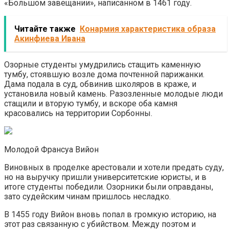
«Большом завещании», написанном в 1461 году.
Читайте также
Конармия характеристика образа
Акинфиева Ивана
Озорные студенты умудрились стащить каменную
тумбу, стоявшую возле дома почтенной парижанки.
Дама подала в суд, обвинив школяров в краже, и
установила новый камень. Разозленные молодые люди
стащили и вторую тумбу, и вскоре оба камня
красовались на территории Сорбонны.
Молодой Франсуа Вийон
Виновных в проделке арестовали и хотели предать суду,
но на выручку пришли университетские юристы, и в
итоге студенты победили. Озорники были оправданы,
зато судейским чинам пришлось несладко.
В 1455 году Вийон вновь попал в громкую историю, на
этот раз связанную с убийством. Между поэтом и