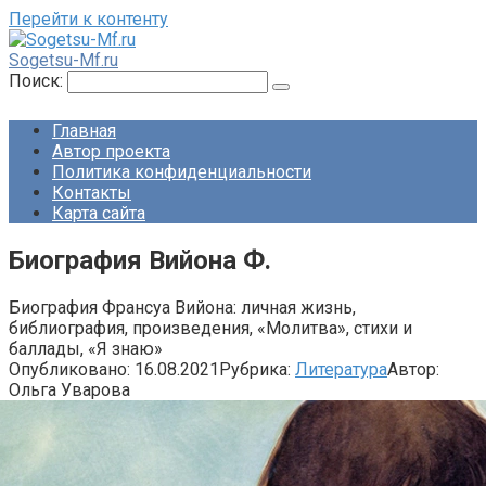
Перейти к контенту
Sogetsu-Mf.ru
Поиск:
Главная
Автор проекта
Политика конфиденциальности
Контакты
Карта сайта
Биография Вийона Ф.
Биография Франсуа Вийона: личная жизнь,
библиография, произведения, «Молитва», стихи и
баллады, «Я знаю»
Опубликовано:
16.08.2021
Рубрика:
Литература
Автор:
Ольга Уварова