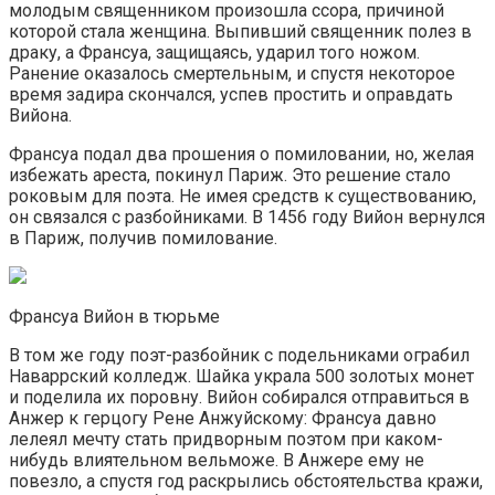
молодым священником произошла ссора, причиной
которой стала женщина. Выпивший священник полез в
драку, а Франсуа, защищаясь, ударил того ножом.
Ранение оказалось смертельным, и спустя некоторое
время задира скончался, успев простить и оправдать
Вийона.
Франсуа подал два прошения о помиловании, но, желая
избежать ареста, покинул Париж. Это решение стало
роковым для поэта. Не имея средств к существованию,
он связался с разбойниками. В 1456 году Вийон вернулся
в Париж, получив помилование.
Франсуа Вийон в тюрьме
В том же году поэт-разбойник с подельниками ограбил
Наваррский колледж. Шайка украла 500 золотых монет
и поделила их поровну. Вийон собирался отправиться в
Анжер к герцогу Рене Анжуйскому: Франсуа давно
лелеял мечту стать придворным поэтом при каком-
нибудь влиятельном вельможе. В Анжере ему не
повезло, а спустя год раскрылись обстоятельства кражи,