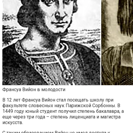
Франсуа Вийон в молодости
В 12 лет Франсуа Вийон стал посещать школу при
факультете словесных наук Парижской Сорбонны. В
1449 году юный студент получил степень бакалавра, а
еще через три года – степень лиценциата и магистра
искусств.
С таким образованием Вийон не имел доступа к