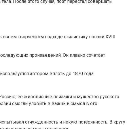
 тела. После этого случая, поэт перестал совершать
 своем творческом подходе стилистику поэзии XVIII
 последующих произведений. Он плавно сочетает
используется автором вплоть до 1870 года.
т Россию, ее живописные пейзажи и мужество русского
поэзии смогли уловить в важный смысл в его
испытывал отчужденность и некую потерянность. В кругу
тство и первые годы молодости.