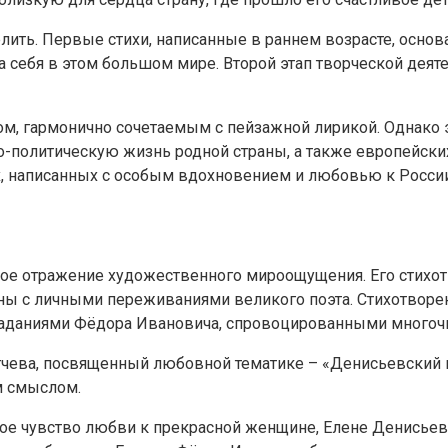
ить. Первые стихи, написанные в раннем возрасте, осно
 себя в этом большом мире. Второй этап творческой деяте
м, гармонично сочетаемым с пейзажной лирикой. Однако 
о-политическую жизнь родной страны, а также европейских
х, написанных с особым вдохновением и любовью к России
кое отражение художественного мироощущения. Его стихот
ны с личными переживаниями великого поэта. Стихотворе
раданиями Фёдора Ивановича, спровоцированными многоч
чева, посвященный любовной тематике – «Денисьевский ц
м смыслом.
мое чувство любви к прекрасной женщине, Елене Денисьев