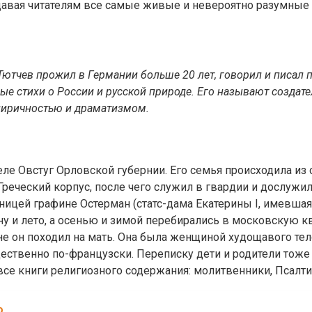
едавая читателям все самые живые и невероятно разумны
Тютчев прожил в Германии больше 20 лет, говорил и писал 
е стихи о России и русской природе. Его называют создат
 лиричностью и драматизмом.
ле Овстуг Орловской губернии. Его семья происходила из 
реческий корпус, после чего служил в гвардии и дослужил
ницей графине Остерман (статс-дама Екатерины I, имевша
у и лето, а осенью и зимой перебирались в московскую 
не он походил на мать. Она была женщиной худощавого те
ственно по-французски. Переписку дети и родители тоже 
все книги религиозного содержания: молитвенники, Псалти
о