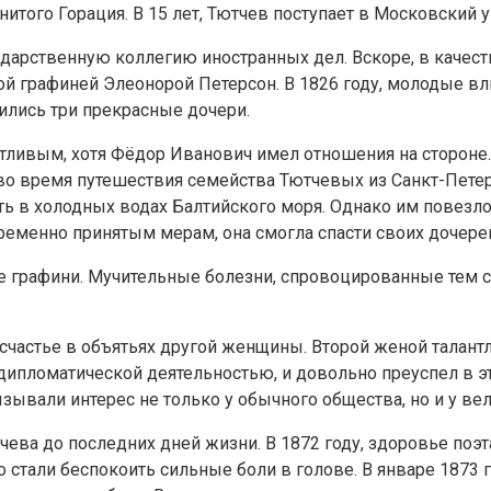
итого Горация. В 15 лет, Тютчев поступает в Московский 
ударственную коллегию иностранных дел. Вскоре, в качест
й графиней Элеонорой Петерсон. В 1826 году, молодые вл
вились три прекрасные дочери.
ливым, хотя Фёдор Иванович имел отношения на стороне. 
во время путешествия семейства Тютчевых из Санкт-Петер
ь в холодных водах Балтийского моря. Однако им повезло.
ременно принятым мерам, она смогла спасти своих дочере
вье графини. Мучительные болезни, спровоцированные те
 счастье в объятьях другой женщины. Второй женой талант
ипломатической деятельностью, и довольно преуспел в эт
зывали интерес не только у обычного общества, но и у вел
ева до последних дней жизни. В 1872 году, здоровье поэт
то стали беспокоить сильные боли в голове. В январе 1873