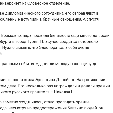
университет на Словесное отделение.
ве дипломатического сотрудника, его отправляют в
юбленные вступили в брачные отношения. А спустя
Возможно, пара прожила бы вместе еще много лет, если
бурга в город Турин. Плавучее средство потерпело
 Нужно сказать, что Элеонора вела себя очень
й.
м страшным событием, довели молодую женщину до
ливого поэта стала Эрнестина Дернберг. На протяжении
ом деле. Его несколько раз награждали и давали премии,
икого русского правителя – Николая I.
а заметно ухудшилось, стало пропадать зрение,
 года, несмотря на предостережения близких людей, он