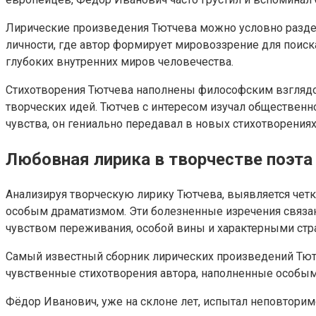
Лирические произведения Тютчева можно условно раздел
личности, где автор формирует мировоззрение для поиска
глубоких внутренних миров человечества.
Стихотворения Тютчева наполнены философским взглядо
творческих идей. Тютчев с интересом изучал общественн
чувства, он гениально передавал в новых стихотворения
Любовная лирика в творчестве поэта
Анализируя творческую лирику Тютчева, выявляется чет
особым драматизмом. Эти болезненные изречения связа
чувством переживания, особой вины и характерными ст
Самый известный сборник лирических произведений Тют
чувственные стихотворения автора, наполненные особы
Фёдор Иванович, уже на склоне лет, испытал неповтори