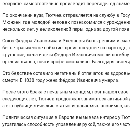
возрасте, самостоятельно производит переводы од знамен
По окончании вуза, Тютчев отправляется на службу в Гос
Мюнхен, где молодой человек познакомился с урожденно
несколько лет, у великолепной пары, одна за другой поя
Союз Фёдора Ивановича и Элеоноры был крепким и счаст
бы не трагическое событие, произошедшее на пароходе, 
крушение, жена и дети Фёдора Ивановича могли погибнут
организованно, почти профессионально. Благодаря своев
Это бедствие оставило негативный отпечаток на здоро
смерти. В 1838 году жена Фёдора Ивановича умерла.
После этого брака с печальным концом, поэт нашел свое
следующих лет, Тютчев продолжал заниматься активной д
а его публицистические статьи, издаваемые анонимно, вы
Политическая ситуация в Европе вызывала интерес у Тютч
утратилась способность управления рукой, также его час