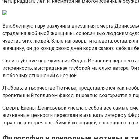
четырнадцать лет, и, несмотря на многочисленные осужд
Влюбленную пару разлучила внезапная смерть Денисьевой
страдания любимой женщины, основанные людским судом
чувства этих людей. Злые наговоры и клевета, оставлял
женщину, он до конца своих дней корил самого себя за бе
Свои глубокие переживания Фёдор Иванович перенес в ли
искренность, выстраданная глубокой мыслью автора. Он 
любовных отношений с Еленой.
Любовь, в творчестве Тютчева, представляется как необ
пропитанный топливом факел, внезапно возгорается в по
Смерть Елены Денисьевой унесла с собой все самые смелы
жизненные ценности перестали вызывать интерес у Фёд
страстных встреч с любимой женщиной, основанные на в
Философия и природные мотивы в тв