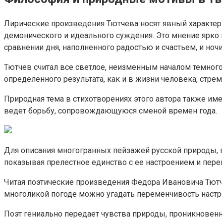
Лирические произведения Тютчева носят явный характер
демонического и идеального суждения. Это мнение ярко
сравнении дня, наполненного радостью и счастьем, и но
Тютчев считал все светлое, неизменным началом темного.
определенного результата, как и в жизни человека, стре
Природная тема в стихотворениях этого автора также им
ведет борьбу, сопровождающуюся сменой времен года.
Для описания многогранных пейзажей русской природы, п
показывая прелестное единство с ее настроением и пер
Читая поэтические произведения Фёдора Ивановича Тютче
многоликой погоде можно угадать переменчивость настр
Поэт гениально передает чувства природы, проникновенн