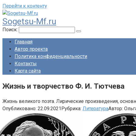
Перейти к контенту
Sogetsu-Mf.ru
Поиск:
Главная
Автор проекта
Политика конфиденциальности
Контакты
Карта сайта
Жизнь и творчество Ф. И. Тютчева
Жизнь великого поэта. Лирические произведения, основн
Опубликовано:
22.09.2021
Рубрика:
Литература
Автор:
Ольг