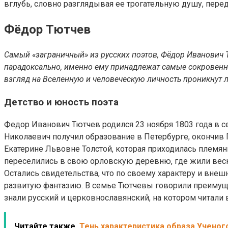
вглубь, словно разглядывая ее трогательную душу, пер
Фёдор Тютчев
Самый «заграничный» из русских поэтов, Фёдор Иванович 
парадоксально, именно ему принадлежат самые сокровенны
взгляд на Вселенную и человеческую личность проникнут
Детство и юность поэта
Федор Иванович Тютчев родился 23 ноября 1803 года в се
Николаевич получил образование в Петербурге, окончив Г
Екатерине Львовне Толстой, которая приходилась племян
переселились в свою орловскую деревню, где жили весн
Остались свидетельства, что по своему характеру и внеш
развитую фантазию. В семье Тютчевы говорили преимуще
знали русский и церковнославянский, на котором читали 
Читайте также
Тень характеристика образа Ученог