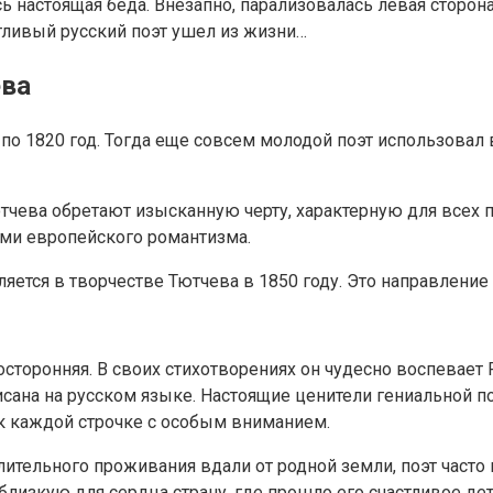
сь настоящая беда. Внезапно, парализовалась левая сторона
нтливый русский поэт ушел из жизни…
ева
о 1820 год. Тогда еще совсем молодой поэт использовал в
ютчева обретают изысканную черту, характерную для всех
ми европейского романтизма.
яется в творчестве Тютчева в 1850 году. Это направление 
носторонняя. В своих стихотворениях он чудесно воспевае
исана на русском языке. Настоящие ценители гениальной 
 к каждой строчке с особым вниманием.
тельного проживания вдали от родной земли, поэт часто 
близкую для сердца страну, где прошло его счастливое де