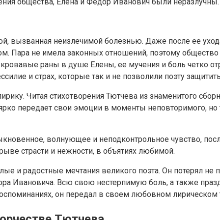
ения общества, Елена и Фёдор Иванович были неразлучны.
, вызванная неизлечимой болезнью. Даже после ее ухода 
. Пара не имела законных отношений, поэтому общество
и кровавые раны в душе Елены, ее мучения и боль четко 
ссилие и страх, которые так и не позволили поэту защитит
рику. Читая стихотворения Тютчева из знаменитого сборн
ярко передает свои эмоции в моменты неповторимого, но 
ыкновенное, волнующее и неподконтрольное чувство, посл
рыве страсти и нежности, в объятиях любимой.
е и радостные мечтания великого поэта. Он потерял не про
ора Ивановича. Всю свою нестерпимую боль, а также пра
оспоминаниях, он передал в своем любовном лирическом 
орчестве Тютчева