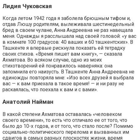
Лидия Чуковская
Когда летом 1942 года я заболела брюшным тифом и,
отдав Люшу родителям, вылеживала шестинедельный
бред в своем чулане, Анна Андреевна не раз навещала
меня. Однажды я расслышала над своей головой: «у вас
в комнате 100 градусов: 40 ваших и 60 ташкентских». В
Ташкенте я впервые рискнула показать ей тетрадку
своих стихов. «Время пишет вам книгу», — сказала
Ахматова. Во всяком случае, одно из моих
стихотворений ей понравилось наверняка: она
запомнила его наизусть. В Ташкенте Анна Андреевна не
единожды повторяла мне: «Изо всех друзей я выбрала
вас — к вам приехала в такое время! — и ни разу не
раскаялась, что поехала к вам и с вами».
Анатолий Найман
В какой степени Ахматова оставалась «человеком
своего времени», то есть что отличало ее от того, что
было до 10-х годов, и от того, что стало после? Помимо
социально-политического перелома и вызванных им
сдвигов в самых разных плоскостях жизни, время