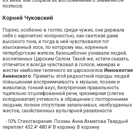
XX века. Мы собрали их воспоминания о знаменитой
поэтессе.
Корней Чуковский
Порою, особенно в гостях, среди чужих, она держала
себя с нарочитою чопорностью, как светская дама
высокого тона, и тогда в ней чувствовался тот
изысканный лоск, по которому мы, коренные
петербургские жители, безошибочно узнавали людей,
воспитанных Царским Селом. Такой же, кстати сказать,
отпечаток я всегда чувствовал в голосе, манерах и
жестах наиболее типичного из царскосёлов
Иннокентия
Анненского
. Приметы этой редкостной породы людей:
повышенная восприимчивость к музыке, поэзии и
живописи, тонкий вкус, безупречная правильность
тщательно отшлифованной речи, чрезмерная (слегка
холодноватая) учтивость в обращении с посторонними
людьми, полное отсутствие запальчивых, необузданных
жестов, свойственных вульгарной развязности.
-10% Стихотворения. Поэмы Анна Ахматова Твердый
переплет 432 ₽ 480 ₽ В корзину В корзину