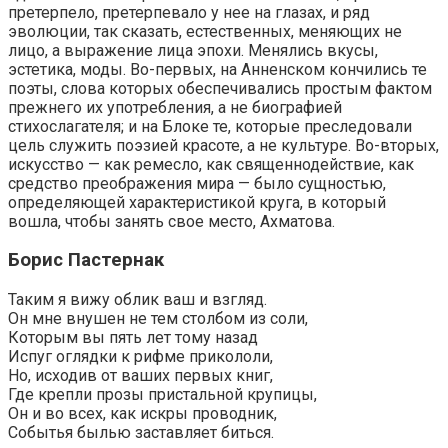
претерпело, претерпевало у нее на глазах, и ряд
эволюции, так сказать, естественных, меняющих не
лицо, а выражение лица эпохи. Менялись вкусы,
эстетика, моды. Во-первых, на Анненском кончились те
поэты, слова которых обеспечивались простым фактом
прежнего их употребления, а не биографией
стихослагателя; и на Блоке те, которые преследовали
цель служить поэзией красоте, а не культуре. Во-вторых,
искусство — как ремесло, как священнодействие, как
средство преображения мира — было сущностью,
определяющей характеристикой круга, в который
вошла, чтобы занять свое место, Ахматова.
Борис Пастернак
Таким я вижу облик ваш и взгляд.
Он мне внушен не тем столбом из соли,
Которым вы пять лет тому назад
Испуг оглядки к рифме прикололи,
Но, исходив от ваших первых книг,
Где крепли прозы пристальной крупицы,
Он и во всех, как искры проводник,
Событья былью заставляет биться.