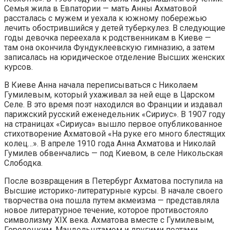
Семья жила в Евпатории — мать Анны Ахматовой
рассталась с мужем и уехала к южному побережью
лечить обострившийся у детей туберкулез. В следующие
годы девочка переехала к родственникам в Киеве —
там она окончила Фундуклеевскую гимназию, а затем
записалась на юридическое отделение Высших женских
курсов.
В Киеве Анна начала переписываться с Николаем
Гумилевым, который ухаживал за ней еще в Царском
Селе. В это время поэт находился во Франции и издавал
парижский русский еженедельник «Сириус». В 1907 году
на страницах «Сириуса» вышло первое опубликованное
стихотворение Ахматовой «На руке его много блестящих
колец…». В апреле 1910 года Анна Ахматова и Николай
Гумилев обвенчались — под Киевом, в селе Никольская
Слободка.
После возвращения в Петербург Ахматова поступила на
Высшие историко-литературные курсы. В начале своего
творчества она пошла путем акмеизма — представляла
новое литературное течение, которое противостояло
символизму XIX века. Ахматова вместе с Гумилевым,
Городецким, Мандельштамом и другими поэтами