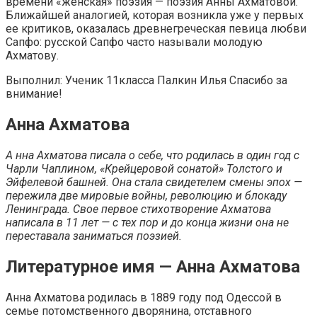
времени «женская» поэзия — поэзия Анны Ахматовой.
Ближайшей аналогией, которая возникла уже у первых
ее критиков, оказалась древнегреческая певица любви
Сапфо: русской Сапфо часто называли молодую
Ахматову.
Выполнил: Ученик 11класса Палкин Илья Спасибо за
внимание!
Анна Ахматова
А нна Ахматова писала о себе, что родилась в один год с
Чарли Чаплином, «Крейцеровой сонатой» Толстого и
Эйфелевой башней. Она стала свидетелем смены эпох —
пережила две мировые войны, революцию и блокаду
Ленинграда. Свое первое стихотворение Ахматова
написала в 11 лет — с тех пор и до конца жизни она не
переставала заниматься поэзией.
Литературное имя — Анна Ахматова
Анна Ахматова родилась в 1889 году под Одессой в
семье потомственного дворянина, отставного