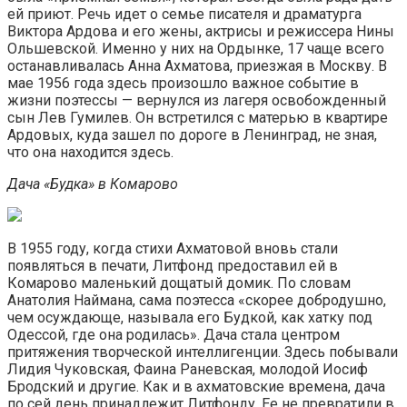
ей приют. Речь идет о семье писателя и драматурга
Виктора Ардова и его жены, актрисы и режиссера Нины
Ольшевской. Именно у них на Ордынке, 17 чаще всего
останавливалась Анна Ахматова, приезжая в Москву. В
мае 1956 года здесь произошло важное событие в
жизни поэтессы — вернулся из лагеря освобожденный
сын Лев Гумилев. Он встретился с матерью в квартире
Ардовых, куда зашел по дороге в Ленинград, не зная,
что она находится здесь.
Дача «Будка» в Комарово
В 1955 году, когда стихи Ахматовой вновь стали
появляться в печати, Литфонд предоставил ей в
Комарово маленький дощатый домик. По словам
Анатолия Наймана, сама поэтесса «скорее добродушно,
чем осуждающе, называла его Будкой, как хатку под
Одессой, где она родилась». Дача стала центром
притяжения творческой интеллигенции. Здесь побывали
Лидия Чуковская, Фаина Раневская, молодой Иосиф
Бродский и другие. Как и в ахматовские времена, дача
по сей день принадлежит Литфонду. Ее не превратили в