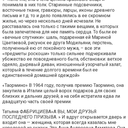
понимала в них толк. Старинные подсвечники,
восточные ткани, гравюры, ларцы, иконы древнего
письма и т.д. то и дело появлялись в ее скромном
жилье, но через несколько дней исчезали. Не
расставалась она только с такими вещами, в которых
была запечатлена для нее память сердца. То были ее
«вечные спутники»: шаль, подаренная ей Мариной
Цветаевой, рисунок ее друга Модильяни, перстень,
полученный ею от покойного мужа, – все эти
«предметы роскоши» только сильнее подчеркивали
убожество ее повседневного быта, обстановки: ветхое
одеяло, дырявый диван, изношенный узорчатый халат,
который в течение долгого времени был ее
единственной домашней одеждой»
«Таормино» В 1964 году, получив премию Таормино, она
закупила в Италии целый ворох подарков для своих
близких и дальних друзей, а на себя истратила едва ли
двадцатую часть своей премии.
Татьяна ФАБРИЦИЕВА«А ВЫ, МОИ ДРУЗЬЯ
ПОСЛЕДНЕГО ПРИЗЫВА. » И вдруг открывается дверь и
входит она — женщина, которая всегда казалась мне
королевой из сказки. Это Анна Андреевна Ахматова. Она