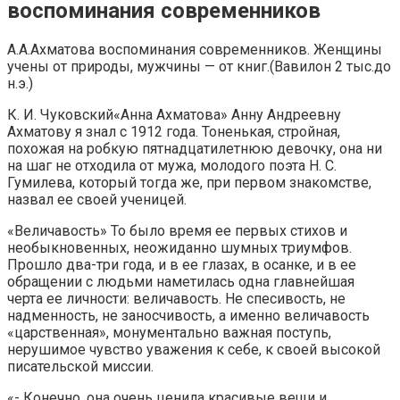
воспоминания современников
А.А.Ахматова воспоминания современников. Женщины
учены от природы, мужчины — от книг.(Вавилон 2 тыс.до
н.э.)
К. И. Чуковский«Анна Ахматова» Анну Андреевну
Ахматову я знал с 1912 года. Тоненькая, стройная,
похожая на робкую пятнадцатилетнюю девочку, она ни
на шаг не отходила от мужа, молодого поэта Н. С.
Гумилева, который тогда же, при первом знакомстве,
назвал ее своей ученицей.
«Величавость» То было время ее первых стихов и
необыкновенных, неожиданно шумных триумфов.
Прошло два-три года, и в ее глазах, в осанке, и в ее
обращении с людьми наметилась одна главнейшая
черта ее личности: величавость. Не спесивость, не
надменность, не заносчивость, а именно величавость
«царственная», монументально важная поступь,
нерушимое чувство уважения к себе, к своей высокой
писательской миссии.
«- Конечно, она очень ценила красивые вещи и