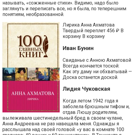
называть, «сожженные стихи». Видимо, надо было
заглянуть и переписать все, но я была, по теперешним
понятиям, необразованной.
Лирика Анна Ахматова
Твердый переплет 456 ₽ В
корзину В корзину
Иван Бунин
Свиданье с Анною Ахматовой
Всегда кончается тоской:
Как эту даму ни обхватывай —
Доска останется доской.
Лидия Чуковская
Когда летом 1942 года я
заболела брюшным тифом и,
отдав Люшу родителям,
вылеживала шестинедельный бред в своем чулане,
Анна Андреевна не раз навещала меня. Однажды я
расслышала над своей головой: «у вас в комнате 100