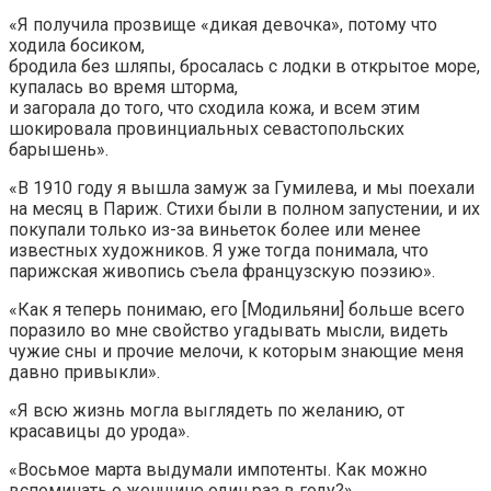
«Я получила прозвище «дикая девочка», потому что
ходила босиком,
бродила без шляпы, бросалась с лодки в открытое море,
купалась во время шторма,
и загорала до того, что сходила кожа, и всем этим
шокировала провинциальных севастопольских
барышень».
«В 1910 году я вышла замуж за Гумилева, и мы поехали
на месяц в Париж. Стихи были в полном запустении, и их
покупали только из-за виньеток более или менее
известных художников. Я уже тогда понимала, что
парижская живопись съела французскую поэзию».
«Как я теперь понимаю, его [Модильяни] больше всего
поразило во мне свойство угадывать мысли, видеть
чужие сны и прочие мелочи, к которым знающие меня
давно привыкли».
«Я всю жизнь могла выглядеть по желанию, от
красавицы до урода».
«Восьмое марта выдумали импотенты. Как можно
вспоминать о женщине один раз в году?»