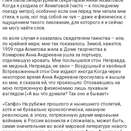
Глен была литературным секретарём Анны Ахматовой.
Когда я уходила от Ахматовой (часто – к последнему
поезду метро), особенно если она перед тем читала мне
стихи, я шла, ног под собой не чуя – даже и физически, с
ощущением такого ликования, для которого я и сейчас
не могу найти слов.
по воле случая я оказалась свидетелем таинства – или,
по крайней мере, мне так показалось. Зимой, кажется,
1959 года Ахматова жила в Доме творчества в
Комарове.Анна Андреевна ушла за портьеру,
отделявшую кровать. Мне послышался стон. Неправда,
не медный, Неправда, не звон – Воздушный и хвойный
Встревоженный стон Они издают иногда.Когда через
некоторое время Анна Андреевна проснулась и вышла
ко мне, я сказала ей, что произошло. Отозвавшись на
мою потрясенную физиономию лишь лукавым
взглядом («А вы что думали? Так оно и бывает»
«Сапфо» На рубеже прошлого и нынешнего столетий,
хотя и не буквально хронологически, накануне
революции, в эпоху, потрясенную двумя мировыми
войнами, в России возникла и сложилась, может быть,
самая значительная во всей мировой литературе нового