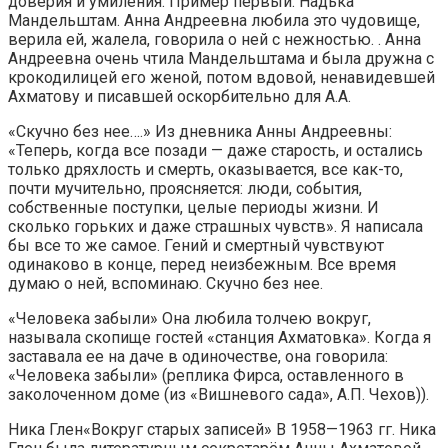
доверия и умиления. Пример первый: Надька
Мандельштам. Анна Андреевна любила это чудовище,
верила ей, жалела, говорила о ней с нежностью. . Анна
Андреевна очень чтила Мандельштама и была дружна с
крокодилицей его женой, потом вдовой, ненавидевшей
Ахматову и писавшей оскорбительно для А.А.
«Скучно без нее….» Из дневника Анны Андреевны:
«Теперь, когда все позади — даже старость, и остались
только дряхлость и смерть, оказывается, все как-то,
почти мучительно, проясняется: люди, события,
собственные поступки, целые периоды жизни. И
сколько горьких и даже страшных чувств». Я написала
бы все то же самое. Гений и смертный чувствуют
одинаково в конце, перед неизбежным. Все время
думаю о ней, вспоминаю. Скучно без нее.
«Человека забыли» Она любила толчею вокруг,
называла скопище гостей «станция Ахматовка». Когда я
заставала ее на даче в одиночестве, она говорила:
«Человека забыли» (реплика Фирса, оставленного в
заколоченном доме (из «Вишневого сада», А.П. Чехов)).
Ника Глен«Вокруг старых записей» В 1958—1963 гг. Ника