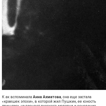
К ак вспоминала
Анна Ахматова
, она еще застала
«краешек эпохи», в которой жил Пушкин, ее юность
пришлась на расцвет русского модерна и основание