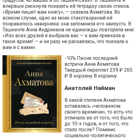
градусов: 40 ваших и 60 ташкентских». В Ташкенте я
впервые рискнула показать ей тетрадку своих стихов.
«Время пишет вам книгу», — сказала Ахматова. Во
всяком случае, одно из моих стихотворений ей
понравилось наверняка: она запомнила его наизусть. В
Ташкенте Анна Андреевна не единожды повторяла мне:
«Изо всех друзей я выбрала вас — к вам приехала в
такое время! — и ни разу не раскаялась, что поехала к
вам и с вами».
-10% Песня последней
встречи Анна Ахматова
Твердый переплет 239 ₽ 265
₽ В корзину В корзину
Анатолий Найман
В какой степени Ахматова
оставалась «человеком
своего времени», то есть что
отличало ее от того, что было
до 10-х годов, и от того, что
стало после? Помимо
социально-политического