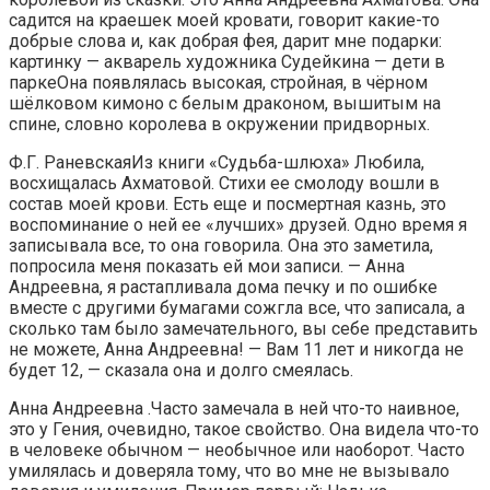
садится на краешек моей кровати, говорит какие-то
добрые слова и, как добрая фея, дарит мне подарки:
картинку — акварель художника Судейкина — дети в
паркеОна появлялась высокая, стройная, в чёрном
шёлковом кимоно с белым драконом, вышитым на
спине, словно королева в окружении придворных.
Ф.Г. РаневскаяИз книги «Судьба-шлюха» Любила,
восхищалась Ахматовой. Стихи ее смолоду вошли в
состав моей крови. Есть еще и посмертная казнь, это
воспоминание о ней ее «лучших» друзей. Одно время я
записывала все, то она говорила. Она это заметила,
попросила меня показать ей мои записи. — Анна
Андреевна, я растапливала дома печку и по ошибке
вместе с другими бумагами сожгла все, что записала, а
сколько там было замечательного, вы себе представить
не можете, Анна Андреевна! — Вам 11 лет и никогда не
будет 12, — сказала она и долго смеялась.
Анна Андреевна .Часто замечала в ней что-то наивное,
это у Гения, очевидно, такое свойство. Она видела что-то
в человеке обычном — необычное или наоборот. Часто
умилялась и доверяла тому, что во мне не вызывало