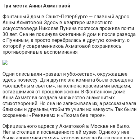
Три места Анны Ахматовой
Фонтанный дом в Санкт-Петербурге — главный адрес
Анны Ахматовой. Здесь в квартире известного
искусствоведа Николая Пунина поэтесса прожила почти
30 лет. Она не покинула Фонтанный дом и после развода
с Пуниным, а просто перебралась в другую комнату, о
которой у современников Ахматовой сохранилось
противоречивые воспоминания.
Одни описывали «развал и убожество», окружавшее
здесь поэтессу. Для других эта комната была освещена
«волшебным светом», наполнена красивыми вещами,
оставшимися от прошлой жизни. В Фонтанном доме
Анна Ахматова создала множество знаменитых
стихотворений. Но она не записывала их, а рассказывала
близким и друзьям, чтобы те учили их наизусть. Так были
сохранены «Реквием» и «Поэма без героя».
Официального адреса у Ахматовой в Москве не было.
Нет в столице и посвященного ей музея. Однако у нее
была «приемная семья», которая всегда была рада дать