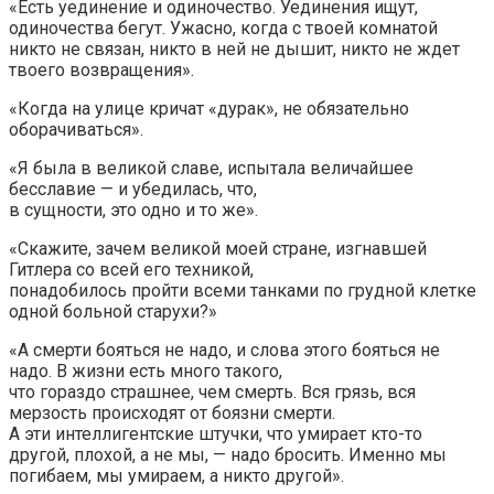
«Есть уединение и одиночество. Уединения ищут,
одиночества бегут. Ужасно, когда с твоей комнатой
никто не связан, никто в ней не дышит, никто не ждет
твоего возвращения».
«Когда на улице кричат «дурак», не обязательно
оборачиваться».
«Я была в великой славе, испытала величайшее
бесславие — и убедилась, что,
в сущности, это одно и то же».
«Скажите, зачем великой моей стране, изгнавшей
Гитлера со всей его техникой,
понадобилось пройти всеми танками по грудной клетке
одной больной старухи?»
«А смерти бояться не надо, и слова этого бояться не
надо. В жизни есть много такого,
что гораздо страшнее, чем смерть. Вся грязь, вся
мерзость происходят от боязни смерти.
А эти интеллигентские штучки, что умирает кто-то
другой, плохой, а не мы, — надо бросить. Именно мы
погибаем, мы умираем, а никто другой».