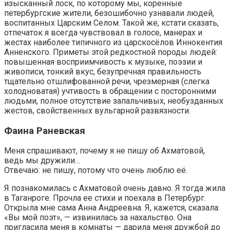
изысканный лоск, по которому мы, коренные
петербургские жители, безошибочно узнавали людей,
воспитанных Царским Селом. Такой же, кстати сказать,
отпечаток я всегда чувствовал в голосе, манерах и
жестах наиболее типичного из царскосёлов Иннокентия
Анненского. Приметы этой редкостной породы людей:
повышенная восприимчивость к музыке, поэзии и
живописи, тонкий вкус, безупречная правильность
тщательно отшлифованной речи, чрезмерная (слегка
холодноватая) учтивость в обращении с посторонними
людьми, полное отсутствие запальчивых, необузданных
жестов, свойственных вульгарной развязности.
Фаина Раневская
Меня спрашивают, почему я не пишу об Ахматовой,
ведь мы дружили…
Отвечаю: не пишу, потому что очень люблю её.
Я познакомилась с Ахматовой очень давно. Я тогда жила
в Таганроге. Прочла ее стихи и поехала в Петербург.
Открыла мне сама Анна Андреевна. Я, кажется, сказала:
«Вы мой поэт», — извинилась за нахальство. Она
пригласила меня в комнаты — дарила меня дружбой до