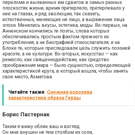
перелома и вызванных им сдвигов в самых разных
плоскостях жизни, время претерпело, претерпевало у
нее на глазах, и ряд эволюции, так сказать,
естественных, меняющих не лицо, а выражение лица
эпохи. Менялись вкусы, эстетика, моды. Во-первых, на
Анненском кончились те поэты, слова которых
обеспечивались простым фактом прежнего их
употребления, а не биографией стихослагателя; и на
Блоке те, которые преследовали цель служить поэзией
красоте, а не культуре. Во-вторых, искусство — как
ремесло, как священнодействие, как средство
преображения мира — было сущностью, определяющей
характеристикой круга, в который вошла, чтобы занять
свое место, Ахматова.
Читайте также
Снежная королева
характеристика образа Герды
Борис Пастернак
Таким я вижу облик ваш и взгляд.
Он мне внушен не тем столбом из соли,