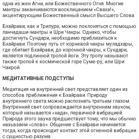
одна из жен Агни, или Божественного Огня. Многие
мантры заканчиваются восклицанием «Сваха!»,
акцентирующим Божественный смысл Высшего Слова.
Бхайрави, как и Трипуре, можно поклоняться с помощью
панчадаши-мантры и Шри Чакры. Однако, чтобы
достигнуть Сундари, необходимо приблизиться к
Бхайрави. Поэтому путь от корневой чакры муладхары,
где обитает Бхайрави, до коронной чакры, к Сундари,
является подлинной тропой йоги. Эту тропу называют
также тропой к космической горе Суме-ру, или Шри
Чакрой.
МЕДИТАТИВНЫЕ ПОДСТУПЫ
Медитация на внутренний свет представляет один из
способов приближения к Бхайрави. Природу
внутреннего света можно распознать третьим глазом.
Внутренний свет сопровождается внутренним звуком,
который называется «нада», первичной вибрацией.
Природа этого звука предшествует тому, что мы обычно
назьвзаем «слово». Общение с Бхайрави начинается
тогда, когда происходит контакт этой огненной вибрации
с сущностью разума.