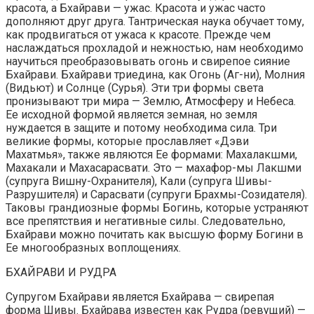
красота, а Бхайрави — ужас. Красота и ужас часто
дополняют друг друга. Тантрическая наука обучает тому,
как продвигаться от ужаса к красоте. Прежде чем
наслаждаться прохладой и нежностью, нам необходимо
научиться преобразовывать огонь и свирепое сияние
Бхайрави. Бхайрави триедина, как Огонь (Аг-ни), Молния
(Видьют) и Солнце (Сурья). Эти три формы света
пронизывают три мира — Землю, Атмосферу и Небеса.
Ее исходной формой является земная, но земля
нуждается в защите и потому необходима сила. Три
великие формы, которые прославляет «Дэви
Махатмья», также являются Ее формами: Махалакшми,
Махакали и Махасарасвати. Это — махафор-мы Лакшми
(супруга Вишну-Охранителя), Кали (супруга Шивы-
Разрушителя) и Сарасвати (супруги Брахмы-Созидателя).
Таковы грандиозные формы Богинь, которые устраняют
все препятствия и негативные силы. Следовательно,
Бхайрави можно почитать как высшую форму Богини в
Ее многообразных воплощениях.
БХАЙРАВИ И РУДРА
Супругом Бхайрави является Бхайрава — свирепая
форма Шивы. Бхайрава известен как Рудра (ревущий) —