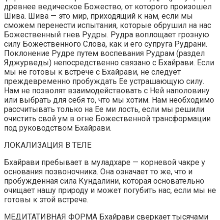
древнее ведическое Божество, от которого произошел
Шива. Шива — это мир, приходящий к нам, если мы
сможем перенести испытания, которые обрушил на нас
Божественный гнев Рудры. Рудра воплощает грозную
силу Божественного Слова, как и его супруга Рудрани.
Поклонение Рудре путем воспевания Рудрам (раздел
Яджурведы) непосредственно связано с Бхайрави. Если
мы не готовы к встрече с Бхайрави, не следует
преждевременно пробуждать Ее устрашающую силу.
Нам не позволят взаимодействовать с Ней наполовину
или выбрать для себя то, что мы хотим. Нам необходимо
рассчитывать только на Ее ми лость, если мы решили
очистить свой ум в огне Божественной трансформации
под руководством Бхайрави.
ЛОКАЛИЗАЦИЯ В ТЕЛЕ
Бхайрави пребывает в муладхаре — корневой чакре у
основания позвоночника. Она означает то же, что и
пробужденная сила Кундалини, которая основательно
очищает нашу природу и может погубить нас, если мы не
готовы к этой встрече.
МЕДИТАТИВНАЯ ФОРМА Бхайрави сверкает тысячами