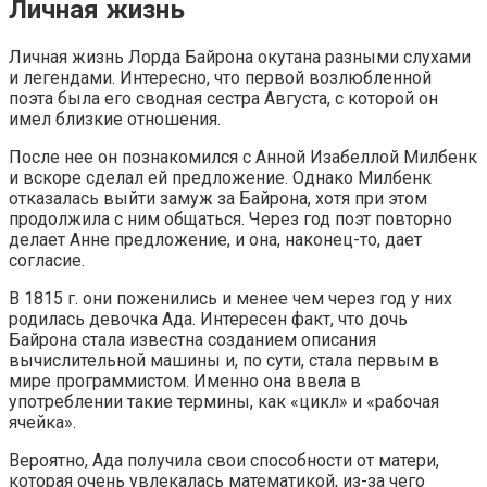
Личная жизнь
Личная жизнь Лорда Байрона окутана разными слухами
и легендами. Интересно, что первой возлюбленной
поэта была его сводная сестра Августа, с которой он
имел близкие отношения.
После нее он познакомился с Анной Изабеллой Милбенк
и вскоре сделал ей предложение. Однако Милбенк
отказалась выйти замуж за Байрона, хотя при этом
продолжила с ним общаться. Через год поэт повторно
делает Анне предложение, и она, наконец-то, дает
согласие.
В 1815 г. они поженились и менее чем через год у них
родилась девочка Ада. Интересен факт, что дочь
Байрона стала известна созданием описания
вычислительной машины и, по сути, стала первым в
мире программистом. Именно она ввела в
употреблении такие термины, как «цикл» и «рабочая
ячейка».
Вероятно, Ада получила свои способности от матери,
которая очень увлекалась математикой, из-за чего