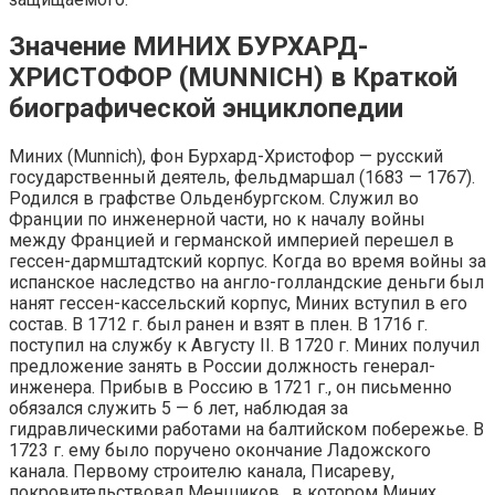
Значение МИНИХ БУРХАРД-
ХРИСТОФОР (MUNNICH) в Краткой
биографической энциклопедии
Миних (Munnich), фон Бурхард-Христофор — русский
государственный деятель, фельдмаршал (1683 — 1767).
Родился в графстве Ольденбургском. Служил во
Франции по инженерной части, но к началу войны
между Францией и германской империей перешел в
гессен-дармштадтский корпус. Когда во время войны за
испанское наследство на англо-голландские деньги был
нанят гессен-кассельский корпус, Миних вступил в его
состав. В 1712 г. был ранен и взят в плен. В 1716 г.
поступил на службу к Августу II. В 1720 г. Миних получил
предложение занять в России должность генерал-
инженера. Прибыв в Россию в 1721 г., он письменно
обязался служить 5 — 6 лет, наблюдая за
гидравлическими работами на балтийском побережье. В
1723 г. ему было поручено окончание Ладожского
канала. Первому строителю канала, Писареву,
покровительствовал Меншиков , в котором Миних