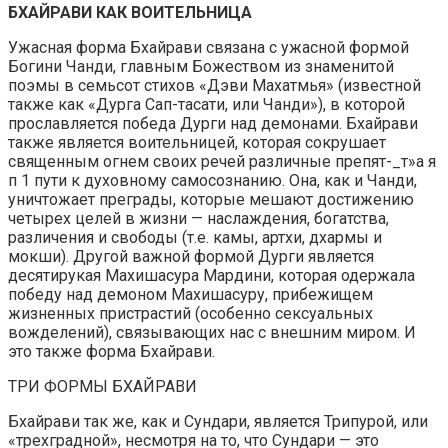
БХАЙРАВИ КАК ВОИТЕЛЬНИЦА
Ужасная форма Бхайрави связана с ужасной формой
Богини Чанди, главным Божеством из знаменитой
поэмы в семьсот стихов «Дэви Махатмья» (известной
также как «Дурга Сап-тасати, или Чанди»), в которой
прославляется победа Дурги над демонами. Бхайрави
также является воительницей, которая сокрушает
священным огнем своих речей различные препят-_т»а я
п 1 пути к духовному самосознанию. Она, как и Чанди,
уничтожает преграды, которые мешают достижению
четырех целей в жизни — наслаждения, богатства,
различения и свободы (т.е. камы, артхи, дхармы и
мокши). Другой важной формой Дурги является
десятирукая Махишасура Мардини, которая одержала
победу над демоном Махишасуру, прибежищем
жизненных пристрастий (особенно сексуальных
вожделений), связывающих нас с внешним миром. И
это также форма Бхайрави.
ТРИ ФОРМЫ БХАЙРАВИ
Бхайрави так же, как и Сундари, является Трипурой, или
«трехградной», несмотря на то, что Сундари — это