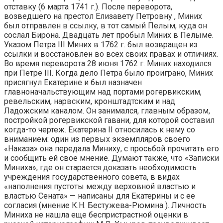
отставку (6 марта 1741 г.). После переворота,
возведшего на престол Елизавету Петровну , Миних
был отправлен в ссылку, в тот самый Пелым, куда он
сослал Бирона. Двадцать лет пробыл Миних в Пелыме.
Указом Петра III Миних в 1762 г. был возвращен из
ссылки и восстановлен во всех своих правах и отличиях.
Во время переворота 28 июня 1762 г. Миних находился
при Петре III. Когда дело Петра было проиграно, Миних
присягнул Екатерине и был назначен
главноначальствующим над портами рогервикским,
ревельским, нарвским, кронштадтским и над
Ладожским каналом. Он занимался, главным образом,
постройкой рогервикской гавани, для которой составил
когда-то чертеж. Екатерина II относилась к нему со
вниманием: один из первых экземпляров своего
«Наказа» она передала Миниху, с просьбой прочитать его
и сообщить ей свое мнение. Думают также, что «Записки
Миниха», где он старается доказать необходимость
учреждения государственного совета, в видах
«наполнения пустоты между верховной властью и
властью Сената» — написаны для Екатерины и с ее
согласия (мнение К.Н. Бестужева-Рюмина ). Личность
Миниха не нашла еще беспристрастной оценки в