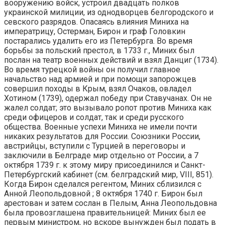
вооружению войск, устроил двадцать полков
украинской милиции, из однодворцев белгородского и
севского разрядов. Опасаясь влияния Миниха на
императрицу, Остерман, Бирон и граф Головкин
постарались удалить его из Петербурга. Во время
борьбы за польский престол, в 1733 г., Миних был
послан на театр военных действий и взял Данциг (1734).
Во время турецкой войны он получил главное
начальство над армией и при помощи запорожцев
совершил походы в Крым, взял Очаков, овладел
Хотином (1739), одержал победу при Ставучанах. Он не
жалел солдат; это вызывало ропот против Миниха как
среди офицеров и солдат, так и среди русского
общества. Военные успехи Миниха не имели почти
никаких результатов для России. Союзники России,
австрийцы, вступили с Турцией в переговоры и
заключили в Белграде мир отдельно от России, а 7
октября 1739 г. к этому миру присоединился и Санкт-
Петербургский кабинет (см. белградский мир, VIII, 851).
Когда Бирон сделался регентом, Миних сблизился с
Анной Леопольдовной ; 8 октября 1740 г. Бирон был
арестован и затем сослан в Пелым, Анна Леопольдовна
была провозглашена правительницей: Миних был ее
первым министром, но вскоре вынужден был подать в