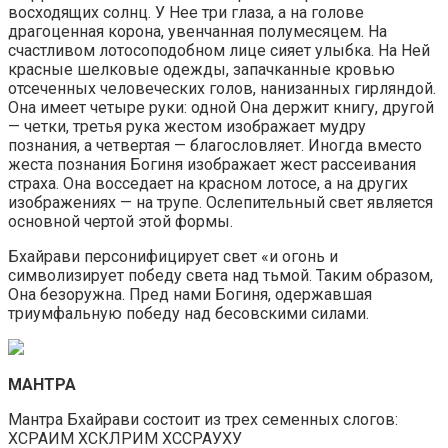
восходящих солнц. У Нее три глаза, а на голове
драгоценная корона, увенчанная полумесяцем. На
счастливом лотосоподобном лице сияет улыбка. На Ней
красные шелковые одежды, запачканные кровью
отсеченных человеческих голов, нанизанных гирляндой.
Она имеет четыре руки: одной Она держит книгу, другой
— четки, третья рука жестом изображает мудру
познания, а четвертая — благословляет. Иногда вместо
жеста познания Богиня изображает жест рассеивания
страха. Она восседает на красном лотосе, а на других
изображениях — на трупе. Ослепительный свет является
основной чертой этой формы.
Бхайрави персонифицирует свет «и огонь и
символизирует победу света над тьмой. Таким образом,
Она безоружна. Пред нами Богиня, одержавшая
триумфальную победу над бесовскими силами.
МАНТРА
Мантра Бхайрави состоит из трех семенных слогов:
ХСРАИМ ХСКЛРИМ ХССРАУХУ