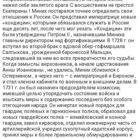
нажил себе заклятого врага. С восшествием на престол
Екатерины I Миних постарался точнее определить свои
отношения к России. Он представил императрице новые
«кондиции», которыми обязывался служить в России
еще десять лет, после чего мог уехать. «Кондиции» эти
были утверждены Петром II , назначившим Миниха
главным директором над фортификациями. В 1728 г. он
вступил во второй брак с вдовой обер-гофмаршала
Салтыкова , урожденной баронессой Мальцан,
следовавшей за ним во всех превратностях его судьбы.
Когда замыслы верховников, в начале царствования
Анны Иоанновны , не удались, Миних сблизился с
Остерманом , а через него — с императрицей и Бироном ,
и стал членом кабинета по военным и внешним делам. В
1731 г. он был назначен председателем комиссии,
имевшей целью упорядочить состояние войска и
изыскать меры к содержанию последнего без особого
отягощения народа. Он начертал новый порядок для
гвардии, полевых и гарнизонных полков, образовал два
новых гвардейских полка — измайловский и конной
гвардии, завел кирасиров, отделил инженерную часть от
артиллерийской, учредил сухопутный кадетский корпус,
принял меры к более правильному обмундированию и