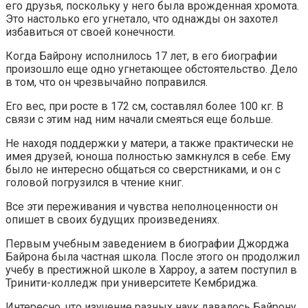
его друзья, поскольку у него была врожденная хромота.
Это настолько его угнетало, что однажды он захотел
избавиться от своей конечности.
Когда Байрону исполнилось 17 лет, в его биографии
произошло еще одно угнетающее обстоятельство. Дело
в том, что он чрезвычайно поправился.
Его вес, при росте в 172 см, составлял более 100 кг. В
связи с этим над ним начали смеяться еще больше.
Не находя поддержки у матери, а также практически не
имея друзей, юноша полностью замкнулся в себе. Ему
было не интересно общаться со сверстниками, и он с
головой погрузился в чтение книг.
Все эти переживания и чувства неполноценности он
опишет в своих будущих произведениях.
Первым учебным заведением в биографии Джорджа
Байрона была частная школа. После этого он продолжил
учебу в престижной школе в Харроу, а затем поступил в
Тринити-колледж при университете Кембриджа.
Интересно, что изучение разных наук давалось Байрону