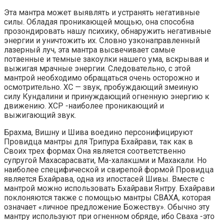
Эта мантра может выявлять и устранять негативные
силы. Обладая проникающей мощью, она способна
прозондировать нашу психику, обнаружить негативные
энергии и уничтожить их. Словно узконаправленный
лазерный луч, эта мантра высвечивает самые
потаенные и темные закоулки нашего ума, вскрывая и
выжигая мрачные энергии. Следовательно, с этой
мантрой необходимо обращаться очень осторожно и
осмотрительно. ХС — звук, пробуждающий змеиную
силу Кундалини и принуждающий огненную энергию к
движению. ХСР -наиболее проникающий и
выжигающий звук.
Брахма, Вишну и Шива воедино персонифицируют
Провидца мантры для Трипура Бхайрави, так как в
Своих трех формах Она является соответственно
супругой Махасарасвати, Ма-халакшми и Махакали. Но
наиболее специфической и свирепой формой Провидца
является Бхайрава, одна из ипостасей Шивы. Вместе с
мантрой можно использовать Бхайрави Янтру. Бхайрави
поклоняются также с помощью мантры СВАХА, которая
означает «личное предложение Божеству». Обычно эту
мантру используют при огненном обряде, ибо Сваха -это