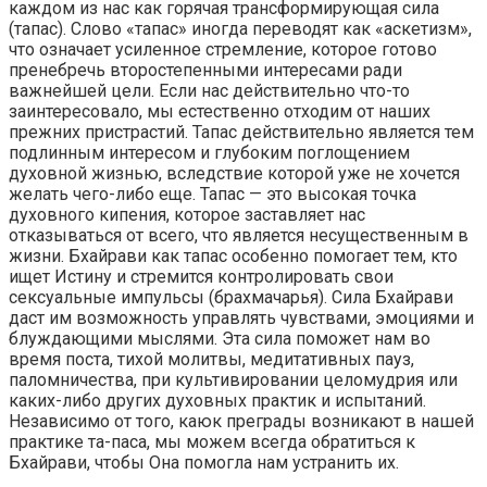
каждом из нас как горячая трансформирующая сила
(тапас). Слово «тапас» иногда переводят как «аскетизм»,
что означает усиленное стремление, которое готово
пренебречь второстепенными интересами ради
важнейшей цели. Если нас действительно что-то
заинтересовало, мы естественно отходим от наших
прежних пристрастий. Тапас действительно является тем
подлинным интересом и глубоким поглощением
духовной жизнью, вследствие которой уже не хочется
желать чего-либо еще. Тапас — это высокая точка
духовного кипения, которое заставляет нас
отказываться от всего, что является несущественным в
жизни. Бхайрави как тапас особенно помогает тем, кто
ищет Истину и стремится контролировать свои
сексуальные импульсы (брахмачарья). Сила Бхайрави
даст им возможность управлять чувствами, эмоциями и
блуждающими мыслями. Эта сила поможет нам во
время поста, тихой молитвы, медитативных пауз,
паломничества, при культивировании целомудрия или
каких-либо других духовных практик и испытаний.
Независимо от того, каюк преграды возникают в нашей
практике та-паса, мы можем всегда обратиться к
Бхайрави, чтобы Она помогла нам устранить их.