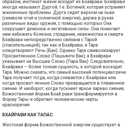
образом, инстинкт жизни исходит из Бхайрави. Бхайрави
иногда называют Дургой, т.е. Богиней, которая устраняет
жизненные проблемы. Дурга сидит верхом на льве
(символе огня и солнечной энергии), держа в руках
различные виды оружия, с помощью которых Она
сокрушает демонов и негативные силы. Она помогает
нам избежать болезни, страдания, невежества и смерти
Бхайрави непосредственно связана с Тарой
(спасительницей), так как и Бхайрави, и Тара
олицетворяют Речь (Бак). Однако Тара символизирует
Просветленное Слово (Пашьянти Вак), а Бхайрави
указывает на Высшее Слово (Пара Вак). Следовательно,
Бхайрави — более тонкая сущность, к которой восходит
Тара. Можно сказать, что самый высокий потенциал речи
Тара получает тогда, когда сливается с Бхайрави или
когда просвет ленное Слово превращается в пламенное
сияние. И наоборот, когда тускнеет яркое зарево сияния,
Божественная Форма Бхай рави трансформируется в
Форму Тары и обретает человеческие черты
красноречия.
БХАЙРАВИ КАК ТАПАС
Жестокая форма Божественной энергии существует в