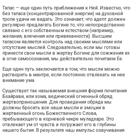
Тапас — еще один путь приближения к Ней. Известно, что
без тапаса (концентрированной энергии) на духовной
тропе удачи не видать. Это означает, что адепт должен
регулярно предлагать Богине то, что непосредственно
связано с его собственным естеством (например,
желания, влечения или привязанности). Высшим
тапасом является контроль над своими мыслями или
отсутствие мыслей. Следовательно, если мы готовы
принести свои мысли в жертву Богине для сожжения их
в огне самосознания, мы действительно почитаем Ее.
Еще один путь заключается в том, что мысли можно
растворить в мантре, если постоянно отвлекать на нее
внимание ума.
Существует так называемая внешняя форма почитания
Бхайрави, или хома, ведический огненный обряд
жертвоприношения. Для проведения обряда мы
должны бросить все наши мысли и эмоции в
жертвенный огонь Божественного Слова,
пребывающего в корневой чакре муладхаре. Это
отвлекает ум от чувств и погружает его в глубины
нашего бытия. В результате наш импульс озвучивания