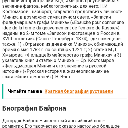
русской историографии: М.Д. Хмыров преувеличивает
значение фактов, неблагоприятных для него; Н.И.
Костомаров , наоборот, старается представить личность
Миниха в возможно симпатичном свете. «Записки
фельдмаршала графа Миниха» («Ebauche pour donner une
idee de la forme du gouvernement de l’empire de Russie»)
изданы во 2-м томе «Записок иностранцев о России в
XVIII столетии» (Санкт-Петербург, 1874), где помещены
также: 1) «Отрывок из дневника Миниха», обнимающий
время с мая 1783 г. по сентябрь 1721 г.; 2) статья М.Д.
Хмырова: «Фельдцейхмейстерство графа Миниха» и 3)
указатель книг и статей о Минихе. — Ср. Костомаров
«Фельдмаршал Миних и его значение в русской
истории» («Русская история в жизнеописаниях ее
главнейших деятелей»). Н. В-ко.
Читайте также
Краткая биография руставели
Биография Байрона
Джордж Байрон – известный английский поэт-
романтик. Его творчество оказало настолько большое