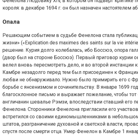
Фенелона Людовику XIV, в котором он подверг критике по
короля: в декабре 1694 г. он был назначен настоятелем 
Опала
Решающим событием в судьбе Фенелона стала публикация
жизни» («Explication des maximes des saints sur la vie i
решение. Курия долго колебалась, ибо Боссюэ, опора га
(двор был на стороне Боссюэ). Первый приговор курии о
велел вновь пересмотреть дело, и во второй инстанции к
Камбре незадолго перед тем был присоединен к Франци
любви не обнаруживало. Нужно было примирить его с Фра
борьбе с янсенизмом и сочинительству. В январе 1699 г
благосклонное письмо и выражает пожелание, чтобы тот с
англичанин шевалье Рэмзи, впоследствии ставший его пе
Фенелона. Сторонники Фенелона пригласили его участво
встретился со своими единомышленниками в небольшом
штатов, разграничение духовной и светской власти, пров
спустя после смерти отца. Умер Фенелон в Камбре 1 янва