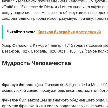
назвал «Телемака» произведением, недостойным духовного ли
«Traité de l’Existence de Dieu» и «Lettres sur divers suje
следующем силлогизме: все, что обнаруживает порядок и
следовательно, природа имеет разумную причину. Тракт
Читайте также
Краткая биография достоевский
Умер Фенелон в Камбре 1 января 1715 года, за восемь ме
Безансон, 1827; Версаль, 1820-30; П., 1851-52 (самое полно
Мудрость Человечества
Франсуа Фенелон
(фр. François de Salignac de La Mothe-F
французский священнослужитель, писатель, педагог, бог
Фенелон был выходцем из знатного обедневшего рода. Он 
времени Франсуа жил в своём родовом замке, не очень м