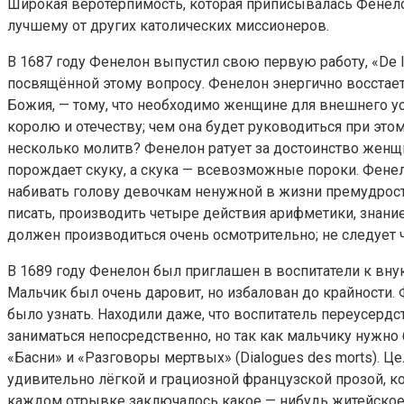
Широкая веротерпимость, которая приписывалась Фенелону
лучшему от других католических миссионеров.
В 1687 году Фенелон выпустил свою первую работу, «De l’
посвящённой этому вопросу. Фенелон энергично восстает
Божия, — тому, что необходимо женщине для внешнего ус
королю и отечеству; чем она будет руководиться при это
несколько молитв? Фенелон ратует за достоинство женщин
порождает скуку, а скука — всевозможные пороки. Фенел
набивать голову девочкам ненужной в жизни премудрость
писать, производить четыре действия арифметики, знани
должен производиться очень осмотрительно; не следует
В 1689 году Фенелон был приглашен в воспитатели к вну
Мальчик был очень даровит, но избалован до крайности. 
было узнать. Находили даже, что воспитатель переусерд
заниматься непосредственно, но так как мальчику нужно 
«Басни» и «Разговоры мертвых» (Dialogues des morts). Це
удивительно лёгкой и грациозной французской прозой, к
каждом отрывке заключалось какое — нибудь житейское, м