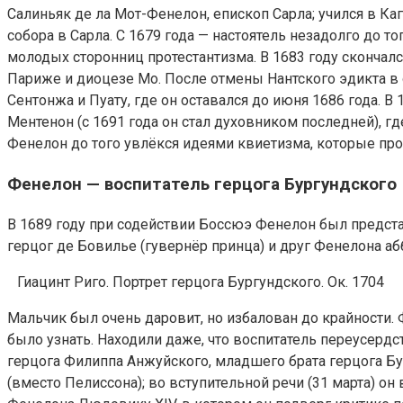
Салиньяк де ла Мот-Фенелон, епископ Сарла; учился в Ка
собора в Сарла. С 1679 года — настоятель незадолго до 
молодых сторонниц протестантизма. В 1683 году скончал
Париже и диоцезе Мо. После отмены Нантского эдикта в
Сентонжа и Пуату, где он оставался до июня 1686 года. 
Ментенон (с 1691 года он стал духовником последней),
Фенелон до того увлёкся идеями квиетизма, которые про
Фенелон — воспитатель герцога Бургундского
В 1689 году при содействии Боссюэ Фенелон был представ
герцог де Бовилье (гувернёр принца) и друг Фенелона аб
Гиацинт Риго. Портрет герцога Бургундского. Ок. 1704
Мальчик был очень даровит, но избалован до крайности. 
было узнать. Находили даже, что воспитатель переусерд
герцога Филиппа Анжуйского, младшего брата герцога Бу
(вместо Пелиссона); во вступительной речи (31 марта) о