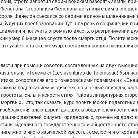
она, строго запретил своим войскам разорять земли, прин
 Фенелона. Сторонники Фенелона вступили с ним в сношен
ороля. Фенелон съехался со своими единомышленниками 
 будущих преобразований. Тут шла речь о сокращении при
вления и получить огромную власть, о разграничении дух
ский умер 6 месяцев спустя после смерти отца. Политическ
de la royauté», a также мемуар, составленный для назидани
ласти при помощи советов, составленных из двух высших 
ательно. «Телемак» (Les aventures de Télémaque) был напи
тика, сопоставляя его с гомеровскими поэмами и с «Эне
рямым подражанием «Одиссее», но и целые эпизоды, картин
ростоты, силы и ясности стиля. Такова литературная сторон
ртвых»; это, так сказать, курс политической педагогики 
 изображения злых царей, дающих в общей сложности оче
огдашних деятелей, силуэты придворных, причём на долю
ртины идеального государственного и общественного строя 
ниге много чисто языческой красоты, смелости и откровен