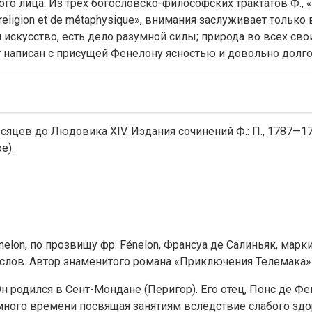
ца. Из трёх богословско-философских трактатов Ф., «Réfutat
ts de religion et de métaphysique», внимания заслуживает тол
 искусство, есть дело разумной силы; природа во всех св
ат написан с присущей Фенелону ясностью и довольно дол
сяцев до Людовика XIV. Издания сочинений Ф.: П., 1787—17
е).
énelon, по прозвищу фр. Fénelon, Франсуа де Салиньяк, марк
ослов. Автор знаменитого романа «Приключения Телемака» 
родился в Сент-Мондане (Перигор). Его отец, Понс де Фене
ного времени посвящая занятиям вследствие слабого здор