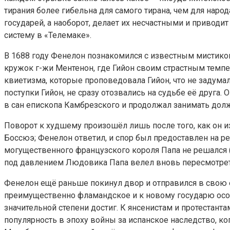
тирания более гибельна для самого тирана, чем для наро
государей, а наоборот, делает их несчастными и приводи
систему в «Телемаке».
В 1688 году Фенелон познакомился с известным мистиком
кружок г-жи Ментенон, где Гийон своим страстным темп
квиетизма, которые проповедовала Гийон, что не задума
поступки Гийон, не сразу отозвались на судьбе её друга.
в сан епископа Камбрезского и продолжал занимать долж
Поворот к худшему произошёл лишь после того, как он изда
Боссюэ; Фенелон ответил, и спор был предоставлен на ре
могущественного французского короля Папа не решался (
под давлением Людовика Папа велел вновь пересмотреть 
Фенелон ещё раньше покинул двор и отправился в свою 
преимущественно фламандское и к новому государю особ
значительной степени достиг. К янсенистам и протестант
популярность в эпоху войны за испанское наследство, ко