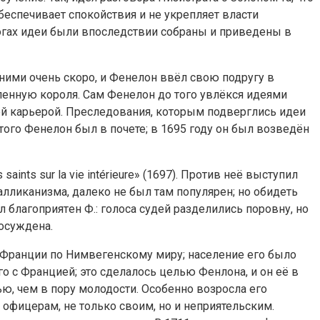
обеспечивает спокойствия и не укрепляет власти
алогах идеи были впоследствии собраны и приведены в
ними очень скоро, и Фенелон ввёл свою подругу в
енную короля. Сам Фенелон до того увлёкся идеями
ей карьерой. Преследования, которым подверглись идеи
е того Фенелон был в почете; в 1695 году он был возведён
ints sur la vie intérieure» (1697). Против неё выступил
алликанизма, далеко не был там популярен; но обидеть
блaгoпpиятeн Ф.: голоса судей разделились поровну, но
осуждена.
 Франции по Нимвегенскому миру; население его было
с Францией; это сделалось целью Фенлона, и он её в
ью, чем в пору молодости. Особенно возросла его
 офицерам, не только своим, но и неприятельским.