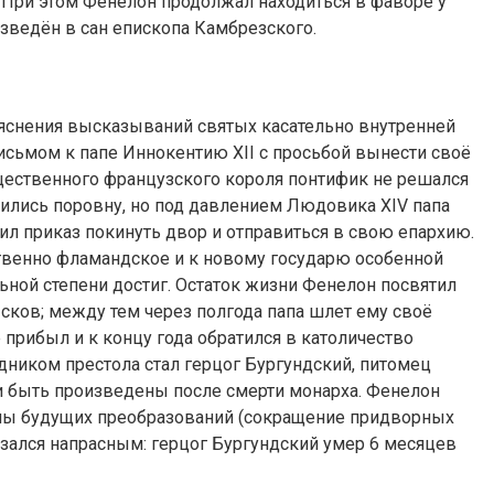
. При этом Фенелон продолжал находиться в фаворе у
озведён в сан епископа Камбрезского.
ъяснения высказываний святых касательно внутренней
с письмом к папе Иннокентию XII с просьбой вынести своё
ущественного французского короля понтифик не решался
лились поровну, но под давлением Людовика XIV папа
ил приказ покинуть двор и отправиться в свою епархию.
твенно фламандское и к новому государю особенной
ьной степени достиг. Остаток жизни Фенелон посвятил
ысков; между тем через полгода папа шлет ему своё
 прибыл и к концу года обратился в католичество
дником престола стал герцог Бургундский, питомец
и быть произведены после смерти монарха. Фенелон
пы будущих преобразований (сокращение придворных
казался напрасным: герцог Бургундский умер 6 месяцев