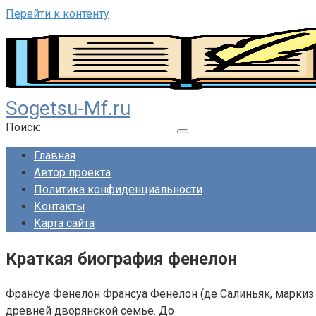
Перейти к контенту
Sogetsu-Mf.ru
Поиск:
Главная
Автор проекта
Политика конфиденциальности
Контакты
Карта сайта
Краткая биография фенелон
Франсуа Фенелон Франсуа Фенелон (де Салиньяк, маркиз д
древней дворянской семье. До