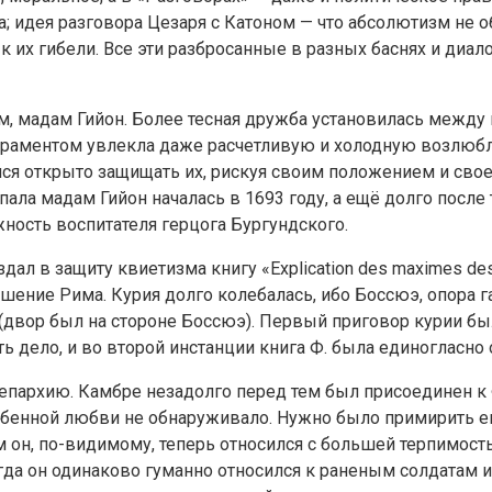
да; идея разговора Цезаря с Катоном — что абсолютизм не 
т к их гибели. Все эти разбросанные в разных баснях и ди
, мадам Гийон. Более тесная дружба установилась между 
ераментом увлекла даже расчетливую и холодную возлюбл
лся открыто защищать их, рискуя своим положением и сво
 Опала мадам Гийон началась в 1693 году, а ещё долго посл
ность воспитателя герцога Бургундского.
л в защиту квиетизма книгу «Explication des maximes des sa
шение Рима. Курия долго колебалась, ибо Боссюэ, опора г
двор был на стороне Боссюэ). Первый приговор курии был 
дело, и во второй инстанции книга Ф. была единогласно 
епархию. Камбре незадолго перед тем был присоединен к
енной любви не обнаруживало. Нужно было примирить его 
ам он, по-видимому, теперь относился с большей терпимост
гда он одинаково гуманно относился к раненым солдатам и