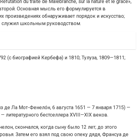
ion du traité de Malebranche, sur la nature et le grâce»,
ько второй. Основная мысль его формулируется в
оих произведениях обнаруживает порядок и искусство;
го служил школьным руководством.
92 (с биографией Кербефа) и 1810; Тулуза, 1809—1811;
из де Ла Мот-Фенело́н, 6 августа 1651 — 7 января 1715) —
— литературного бестселлера XVIII—XIX веков.
лон, скончался, когда сыну было 12 лет; до этого
овья. Затем его взял под свою опеку дядя, Франсуа де