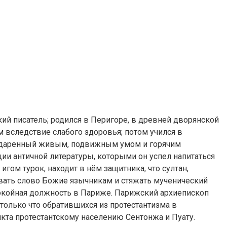
кий писатель; родился в Перигоре, в древней дворянской
 вследствие слабого здоровья; потом учился в
ды одаренный живым, подвижным умом и горячим
ии античной литературы, которыми он успел напитаться
игом турок, находит в нём защитника, что султан,
овать слово Божие язычникам и стяжать мученический
спокойная должность в Париже. Парижский архиепископ
 только что обратившихся из протестантизма в
кта протестантскому населению Сентонжа и Пуату.