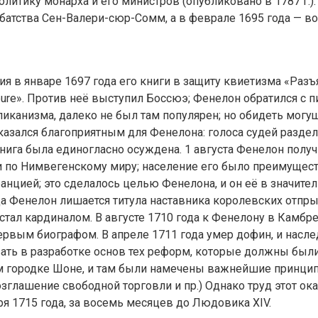
литику монарха и его министров (опубликовано в 1787 г.)
аббатства Сен-Валери-сюр-Сомм, а в феврале 1695 года — в
 в январе 1697 года его книги в защиту квиетизма «Раз
ntérieure». Против неё выступил Боссюэ; Фенелон обратился 
лликанизма, далеко не был там популярен; но обидеть мог
казался благоприятным для Фенелона: голоса судей разде
нига была единогласно осуждена. 1 августа Фенелон получ
и по Нимвегенскому миру; население его было преимущес
нцией; это сделалось целью Фенелона, и он её в значител
ода Фенелон лишается титула наставника королевских отпр
тал кардиналом. В августе 1710 года к Фенелону в Камбре
рвым биографом. В апреле 1711 года умер дофин, и насле
вать в разработке основ тех реформ, которые должны был
 городке Шоне, и там были намечены важнейшие принци
озглашение свободной торговли и пр.) Однако труд этот о
ря 1715 года, за восемь месяцев до Людовика XIV.