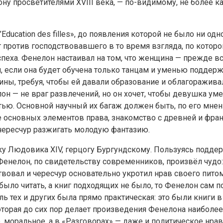
 просветителями XVIII века, — по-видимому, не более как
Education des filles», до появления которой не было ни о
 против господствовавшего в то время взгляда, по котор
пеха. Фенелон настаивал на том, что женщина — прежде в
м, если она будет обучена только танцам и уменью поддер
ы, требуя, чтобы ей давали образование и облагораживал
он — не враг развлечений, но он хочет, чтобы девушка ум
ю. Основной научный их багаж должен быть, по его мнени
е основных элементов права, знакомство с древней и фран
 чересчур разжигать молодую фантазию.
ку Людовика XIV, герцогу Бургундскому. Пользуясь поддер
Фенелон, по свидетельству современников, произвёл чудо:
ствовал и чересчур основательно укротил нрав своего пит
было читать, а книг подходящих не было, то Фенелон сам п
ль тех и других была прямо практическая: это были книги 
оторая до сих пор делает произведения Фенелона наиболе
оральное, а в «Разговорах» — даже и политическое нравоу