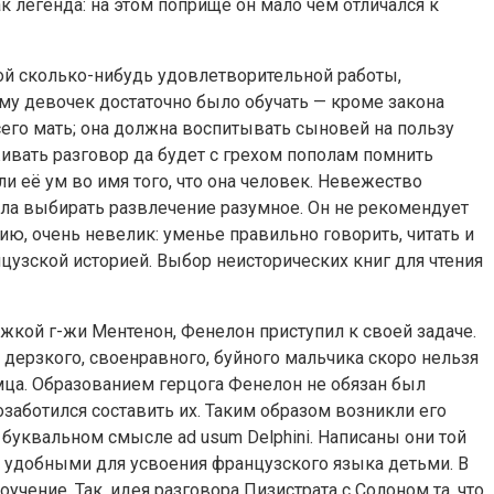
 легенда: на этом поприще он мало чем отличался к
дной сколько-нибудь удовлетворительной работы,
ому девочек достаточно было обучать — кроме закона
сего мать; она должна воспитывать сыновей на пользу
живать разговор да будет с грехом пополам помнить
и её ум во имя того, что она человек. Невежество
ела выбирать развлечение разумное. Он не рекомендует
ю, очень невелик: уменье правильно говорить, читать и
цузской историей. Выбор неисторических книг для чтения
жкой г-жи Ментенон, Фенелон приступил к своей задаче.
 дерзкого, своенравного, буйного мальчика скоро нельзя
омца. Образованием герцога Фенелон не обязан был
озаботился составить их. Таким образом возникли его
в буквальном смысле ad usum Delphini. Написаны они той
е удобными для усвоения французского языка детьми. В
чение. Так, идея разговора Пизистрата с Солоном та, что