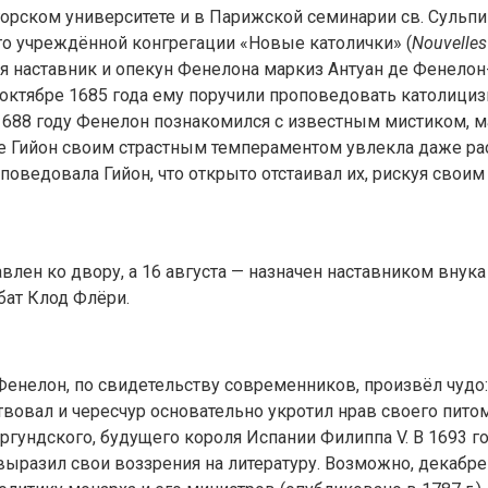
горском университете и в Парижской семинарии св. Сульпиц
того учреждённой конгрегации «Новые католички» (
Nouvelles
ся наставник и опекун Фенелона маркиз Антуан де Фенело
 октябре 1685 года ему поручили проповедовать католици
В 1688 году Фенелон познакомился с известным мистиком, 
 где Гийон своим страстным темпераментом увлекла даже 
поведовала Гийон, что открыто отстаивал их, рискуя свои
лен ко двору, а 16 августа — назначен наставником внука
бат Клод Флёри.
Фенелон, по свидетельству современников, произвёл чудо:
ствовал и чересчур основательно укротил нрав своего пит
ргундского, будущего короля Испании Филиппа V. В 1693 
н выразил свои воззрения на литературу. Возможно, декаб