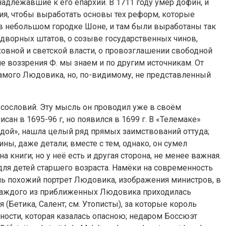
адлежавшие к его епархии. В 1711 году умер дофин, и
ия, чтобы выработать основы тех реформ, которые
в небольшом городке Шоне, и там были выработаны так
дворных штатов, о созыве государственных чинов,
овной и светской власти, о провозглашении свободной
ие воззрения Ф. мы знаем и по другим источникам. От
я самого Людовика, но, по-видимому, не представленный
сословий. Эту мысль он проводил уже в своём
сан в 1695-96 г, но появился в 1699 г. В «Телемаке»
идой», нашла целый ряд прямых заимствований оттуда;
ы, даже детали; вместе с тем, однако, он сумел
а книги; но у неё есть и другая сторона, не менее важная.
для детей старшего возраста. Намёки на современность
нь похожий портрет Людовика, изображения министров, в
 каждого из приближенных Людовика приходилась
(Бетика, Салент; см. Утописты), за которые король
ности, которая казалась опасною; недаром Боссюэт