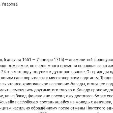
а Уварова
н, 6 августа 1651 — 7 января 1715) — знаменитый французс
родовом замке, не очень много времени посвящая занятиям
; 24-х лет от роду вступил в духовное звание. От приро
 новом сане порывался к миссионерским подвигам. Традиц
ось, что все христианское население Эллады, стонущее под 
 мечты сменялись другими: его тянуло в Канаду проповед
ок, ни на Запад Фенелон не поехал; ему досталась более 
ouvelles catholiques, составившейся из молодых девушек,
лицизм насильно обращённому после отмены Нантского эди