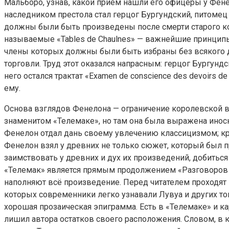
Мальборо, узнав, какой приём нашли его офицеры у Фенел
наследником престола стал герцог Бургундский, питомец
должны были быть произведены после смерти старого к
называемые «Tables de Chaulnes» — важнейшие принципы
члены которых должны были быть избраны без всякого да
торговли. Труд этот оказался напрасным: герцог Бургунд
него остался трактат «Examen de conscience des devoirs 
ему.
Основа взглядов Фенелона — ограничение королевской в
знаменитом «Телемаке», но там она была выражена иносказ
Фенелон отдал дань своему увлечению классицизмом; кри
Фенелон взял у древних не только сюжет, который был п
заимствовать у древних и дух их произведений, добиться п
«Телемак» является прямым продолжением «Разговоров ме
наполняют всё произведение. Перед читателем проходят
которых современники легко узнавали Лувуа и других т
хорошая прозаическая эпиграмма. Есть в «Телемаке» и ка
лишил автора остатков своего расположения. Словом, в к