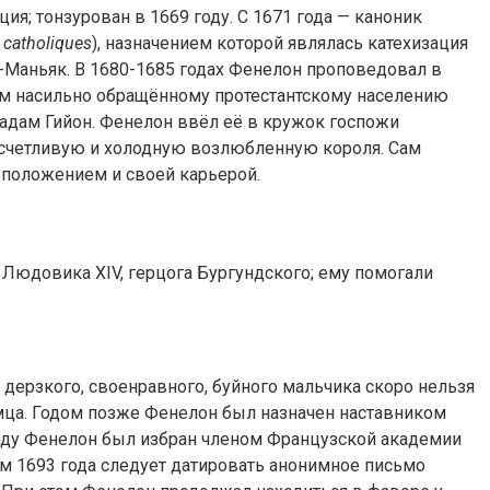
ия; тонзурован в 1669 году. С 1671 года — каноник
 catholiques
), назначением которой являлась катехизация
н-Маньяк. В 1680-1685 годах Фенелон проповедовал в
зм насильно обращённому протестантскому населению
мадам Гийон. Фенелон ввёл её в кружок госпожи
расчетливую и холодную возлюбленную короля. Сам
м положением и своей карьерой.
 Людовика XIV, герцога Бургундского; ему помогали
 дерзкого, своенравного, буйного мальчика скоро нельзя
омца. Годом позже Фенелон был назначен наставником
году Фенелон был избран членом Французской академии
рем 1693 года следует датировать анонимное письмо