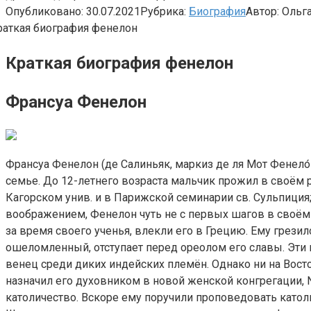
Опубликовано:
30.07.2021
Рубрика:
Биография
Автор:
Ольг
Краткая биография фенелон
Франсуа Фенелон
Франсуа Фенелон (де Салиньяк, маркиз де ля Мот Фенело́
семье. До 12-летнего возраста мальчик прожил в своём 
Кагорском унив. и в Парижской семинарии св. Сульпиция
воображением, Фенелон чуть не с первых шагов в своём
за время своего ученья, влекли его в Грецию. Ему грезил
ошеломленный, отступает перед ореолом его славы. Эти
венец среди диких индейских племён. Однако ни на Вост
назначил его духовником в новой женской конгрегации, N
католичество. Вскоре ему поручили проповедовать като