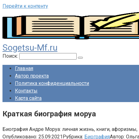
Перейти к контенту
Sogetsu-Mf.ru
Поиск:
Главная
Автор проекта
Политика конфиденциальности
Контакты
Карта сайта
Краткая биография моруа
Биография Андре Моруа: личная жизнь, книги, афоризмы,
Опубликовано:
25.09.2021
Рубрика:
Биография
Автор:
Ольг