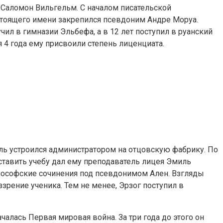
 Саломон Вильгельм. С началом писательской
стоящего имени закрепился псевдоним Андре Моруа.
ил в гимназии Эльбефа, а в 12 лет поступил в руанский
 4 года ему присвоили степень лиценциата.
ль устроился администратором на отцовскую фабрику. По
тавить учебу дал ему преподаватель лицея Эмиль
ософские сочинения под псевдонимом Ален. Взгляды
зрение ученика. Тем не менее, Эрзог поступил в
чалась Первая мировая война. За три года до этого он