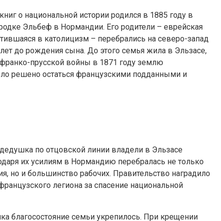
книг о национальной истории родился в 1885 году в
одке Эльбеф в Нормандии. Его родители – еврейская
атившаяся в католицизм – перебрались на северо-запад
лет до рождения сына. До этого семья жила в Эльзасе,
м франко-прусской войны в 1871 году землю
ыло решено остаться французскими подданными и
и дедушка по отцовской линии владели в Эльзасе
одаря их усилиям в Нормандию перебралась не только
я, но и большинство рабочих. Правительство наградило
французского легиона за спасение национальной
ка благосостояние семьи укрепилось. При крещении