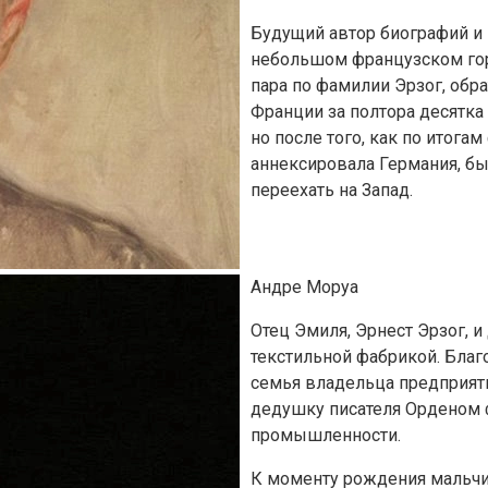
Будущий автор биографий и 
небольшом французском гор
пара по фамилии Эрзог, обр
Франции за полтора десятка 
но после того, как по итога
аннексировала Германия, б
переехать на Запад.
Андре Моруа
Отец Эмиля, Эрнест Эрзог, 
текстильной фабрикой. Благ
семья владельца предприяти
дедушку писателя Орденом 
промышленности.
К моменту рождения мальчи