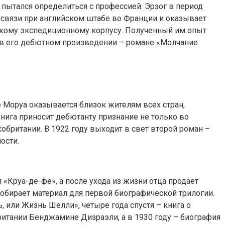
и пытался определиться с профессией. Эрзог в период
связи при английском штабе во Франции и оказывает
скому экспедиционному корпусу. Полученный им опыт
 в его дебютном произведении – романе «Молчание
 Моруа оказывается близок жителям всех стран,
нига приносит дебютанту признание не только во
обритании. В 1922 году выходит в свет второй роман –
ости.
 «Круа-де-фе», а после ухода из жизни отца продает
собирает материал для первой биографической трилогии.
, или Жизнь Шелли», четыре года спустя – книга о
итании Бенджамине Дизраэли, а в 1930 году – биография