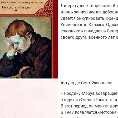
Литературное творчество Ан
вновь записывается доброво
удается оккупировать Франц
Университете Канзаса. Одна
союзников попадает в Север
своего друга, военного летч
Антуан де Сент-Экзюпери
На родину Моруа возвращаетс
входит и «Отель «Танатос»,
В этот период он меняет до
В 1947 появляется «История 