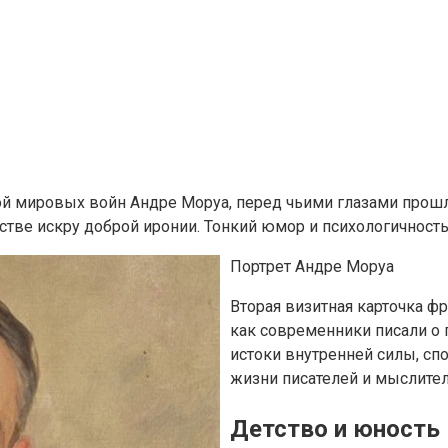
ой мировых войн Андре Моруа, перед чьими глазами прошл
ве искру доброй иронии. Тонкий юмор и психологичность е
Портрет Андре Моруа
Вторая визитная карточка фр
как современники писали о 
истоки внутренней силы, сп
жизни писателей и мыслите
Детство и юность