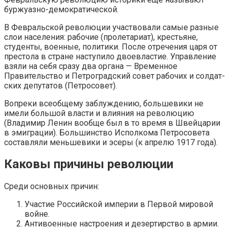
буржуазно-демократической.
В Февральской революции участвовали самые разные
слои населения: рабочие (пролетариат), крестьяне,
студенты, военные, политики. После отречения царя от
престола в стране наступило двоевластие. Управление
взяли на себя сразу два органа — Временное
Правительство и Пет­ро­град­ский со­вет ра­бо­чих и сол­дат­
ских де­пу­та­тов (Петросовет).
Вопреки всеобщему заблуждению, большевики не
имели большой власти и влияния на революцию
(Владимир Ленин вообще был в то время в Швейцарии
в эмиграции). Большинство Исполкома Петросовета
составляли меньшевики и эсеры (к апрелю 1917 года).
Каковы причины революции
Среди основных причин:
Участие Российской империи в Первой мировой
войне.
Антивоенные настроения и дезертирство в армии.