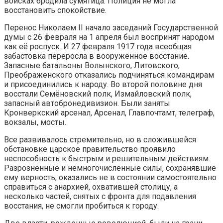
войсках бродила сумятица. Полиция не могла
восстановить спокойствие.
Перенос Николаем II начало заседаний Государственной
думы с 26 февраля на 1 апреля был воспринят народом
как её роспуск. И 27 февраля 1917 года всеобщая
забастовка переросла в вооружённое восстание.
Запасные батальоны Волынского, Литовского,
Преображенского отказались подчиняться командирам
и присоединились к народу. Во второй половине дня
восстали Семёновский полк, Измайловский полк,
запасный автобронедивизион. Были заняты
Кронверкский арсенал, Арсенал, Главпочтамт, телеграф,
вокзалы, мосты.
Все развивалось стремительно, но в сложившейся
обстановке царское правительство проявило
неспособность к быстрым и решительным действиям.
Разрозненные и немногочисленные силы, сохранявшие
ему верность, оказались не в состоянии самостоятельно
справиться с анархией, охватившей столицу, а
несколько частей, снятых с фронта для подавления
восстания, не смогли пробиться к городу.