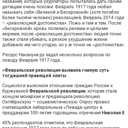
названия, которые узурпаторы попытались дать своим
детищам очень похожи: Февраль 1917 года любил
называть себя «Великой и Бескровной» (хотя погибло
более тысячи человек) революцией, Февраль 2014 года
– «революцией достоинства». Ложь и там и там. После
«бескровной» кровь полилась реками и целыми
морями, после «революции достоинства» людей точно
также стали убивать, а резкое ухудшение жизни
добавило им чего угодно, но у ж точно не «достоинства».
Ресурс Накануне.ру задал несколько вопросов по
поводу Февраля 1917 года…
«
Февральская революция выявила гнилую суть
тогдашней правящей элиты
Социологи выяснили отношение граждан России к
буржуазной
Февральской революции
, которая стала
концом монархии и предвещала революцию
Октябрьскую — социалистическую. Опрос провел
считающийся либеральным «Левада-центр» в
преддверии 100-летия годовщины отречения
Николая II
.
45% респондентов отметили, что Февральская