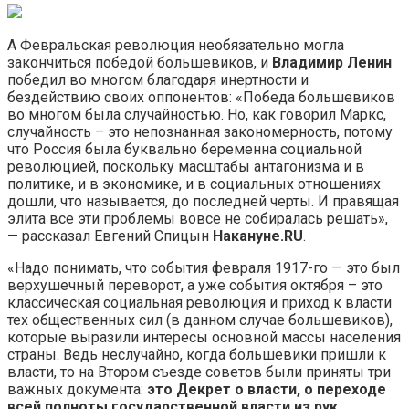
А Февральская революция необязательно могла
закончиться победой большевиков, и
Владимир Ленин
победил во многом благодаря инертности и
бездействию своих оппонентов: «Победа большевиков
во многом была случайностью. Но, как говорил Маркс,
случайность – это непознанная закономерность, потому
что Россия была буквально беременна социальной
революцией, поскольку масштабы антагонизма и в
политике, и в экономике, и в социальных отношениях
дошли, что называется, до последней черты. И правящая
элита все эти проблемы вовсе не собиралась решать»,
— рассказал Евгений Спицын
Накануне.RU
.
«Надо понимать, что события февраля 1917-го — это был
верхушечный переворот, а уже события октября – это
классическая социальная революция и приход к власти
тех общественных сил (в данном случае большевиков),
которые выразили интересы основной массы населения
страны. Ведь неслучайно, когда большевики пришли к
власти, то на Втором съезде советов были приняты три
важных документа:
это Декрет о власти, о переходе
всей полноты государственной власти из рук