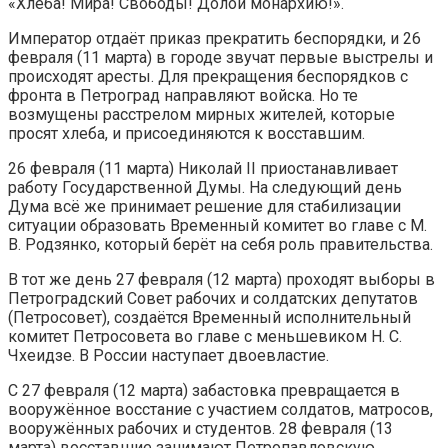
«Хлеба! Мира! Свободы! Долой монархию!».
Император отдаёт приказ прекратить беспорядки, и 26
февраля (11 марта) в городе звучат первые выстрелы и
происходят аресты. Для прекращения беспорядков с
фронта в Петроград направляют войска. Но те
возмущены расстрелом мирных жителей, которые
просят хлеба, и присоединяются к восставшим.
26 февраля (11 марта) Николай II приостанавливает
работу Государственной Думы. На следующий день
Дума всё же принимает решение для стабилизации
ситуации образовать Временный комитет во главе с М.
В. Родзянко, который берёт на себя роль правительства.
В тот же день 27 февраля (12 марта) проходят выборы в
Петроградский Совет рабочих и солдатских депутатов
(Петросовет), создаётся Временный исполнительный
комитет Петросовета во главе с меньшевиком Н. С.
Чхеидзе. В России наступает двоевластие.
С 27 февраля (12 марта) забастовка превращается в
вооружённое восстание с участием солдатов, матросов,
вооружённых рабочих и студентов. 28 февраля (13
марта) восставшие занимают Петропавловскую