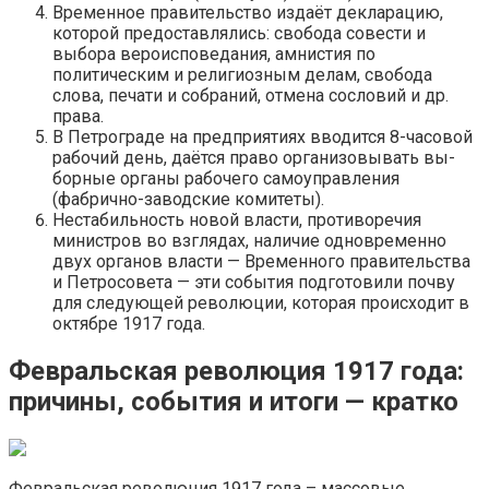
Временное правительство издаёт декларацию,
которой предоставлялись: свобода совести и
выбора вероисповедания, амнистия по
политическим и религиозным делам, свобода
слова, печати и собраний, отмена сословий и др.
права.
В Петрограде на предприятиях вводится 8-часовой
рабочий день, даётся право организовывать вы­
бор­ные ор­га­ны ра­бо­че­го са­мо­управ­ле­ния
(фабрично-заводские комитеты).
Нестабильность новой власти, противоречия
министров во взглядах, наличие одновременно
двух органов власти — Временного правительства
и Петросовета — эти события подготовили почву
для следующей революции, которая происходит в
октябре 1917 года.
Февральская революция 1917 года:
причины, события и итоги — кратко
Февральская революция 1917 года – массовые