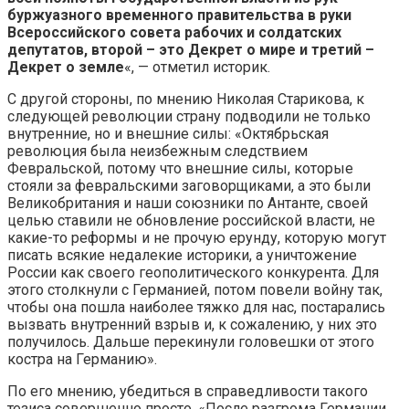
буржуазного временного правительства в руки
Всероссийского совета рабочих и солдатских
депутатов, второй – это Декрет о мире и третий –
Декрет о земле
«, — отметил историк.
С другой стороны, по мнению Николая Старикова, к
следующей революции страну подводили не только
внутренние, но и внешние силы: «Октябрьская
революция была неизбежным следствием
Февральской, потому что внешние силы, которые
стояли за февральскими заговорщиками, а это были
Великобритания и наши союзники по Антанте, своей
целью ставили не обновление российской власти, не
какие-то реформы и не прочую ерунду, которую могут
писать всякие недалекие историки, а уничтожение
России как своего геополитического конкурента. Для
этого столкнули с Германией, потом повели войну так,
чтобы она пошла наиболее тяжко для нас, постарались
вызвать внутренний взрыв и, к сожалению, у них это
получилось. Дальше перекинули головешки от этого
костра на Германию».
По его мнению, убедиться в справедливости такого
тезиса совершенно просто. «После разгрома Германии