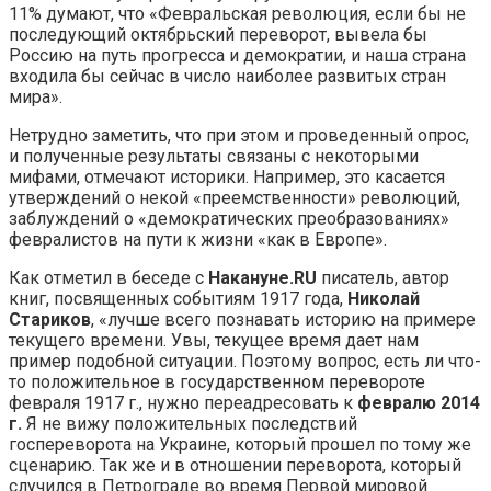
11% думают, что «Февральская революция, если бы не
последующий октябрьский переворот, вывела бы
Россию на путь прогресса и демократии, и наша страна
входила бы сейчас в число наиболее развитых стран
мира».
Нетрудно заметить, что при этом и проведенный опрос,
и полученные результаты связаны с некоторыми
мифами, отмечают историки. Например, это касается
утверждений о некой «преемственности» революций,
заблуждений о «демократических преобразованиях»
февралистов на пути к жизни «как в Европе».
Как отметил в беседе с
Накануне.RU
писатель, автор
книг, посвященных событиям 1917 года,
Николай
Стариков
, «лучше всего познавать историю на примере
текущего времени. Увы, текущее время дает нам
пример подобной ситуации. Поэтому вопрос, есть ли что-
то положительное в государственном перевороте
февраля 1917 г., нужно переадресовать к
февралю 2014
г.
Я не вижу положительных последствий
госпереворота на Украине, который прошел по тому же
сценарию. Так же и в отношении переворота, который
случился в Петрограде во время Первой мировой