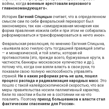
войны, когда
военные арестовали верховного
главнокомандующего
«.
Историк
Евгений Спцицын
считает, что в определенном
смысле сам по себе февральский переворот был
закономерен, так как «самодержавная монархия как
форма правления изжила себя и при этом не собиралась
реформироваться и трансформироваться в нечто иное».
Февральская революция, по мнению Евгения Спицына,
«выявила всю гнилую суть тогдашней правящей элиты
— и монархической, и той элиты, которая ей
противостояла (это, прежде всего, буржуазные круги, в
частности, банкиры московское купечество и др.),
потому что, когда они взяли власть в свои руки, то
показали свою полную неспособность управлять
страной.
Ни о каких реформах речь не шла, пошел
процесс распада и радикализация народных масс
. Это
пошло с такой калейдоскопической скоростью, что все
меры правительства носили паллиативный характер,
били по хвостам и были не в состоянии ни на что
повлиять. Поэтому
приход большевиков к власти стал
фактическим спасением для России
«.