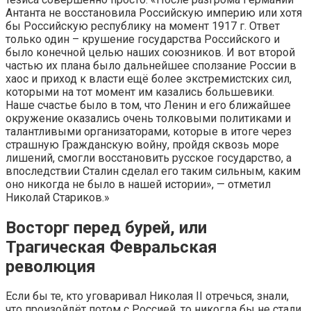
Антанта не восстановила Российскую империю или хотя
бы Российскую республику на момент 1917 г. Ответ
только один – крушение государства Российского и
было конечной целью наших союзников. И вот второй
частью их плана было дальнейшее сползание России в
хаос и приход к власти ещё более экстремистских сил,
которыми на тот момент им казались большевики.
Наше счастье было в том, что Ленин и его ближайшее
окружение оказались очень толковыми политиками и
талантливыми организаторами, которые в итоге через
страшную Гражданскую войну, пройдя сквозь море
лишений, смогли восстановить русское государство, а
впоследствии Сталин сделал его таким сильным, каким
оно никогда не было в нашей истории», — отметил
Николай Стариков.»
Восторг перед бурей, или
Трагическая Февральская
революция
Если бы те, кто уговаривал Николая II отречься, знали,
что произойдёт потом с Россией, то никогда бы не стали