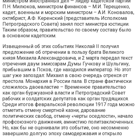
министром иностранных дел — лидер кадетской партии
П.Н. Милюков, министром финансов – М.И. Терещенко,
кадет, военным и морским министром – А.И. Коновалов,
октябрист, А.Ф. Керенский (представитель Исполкома
Петроградского Совета) занял пост министра юстиции.
Таким образом, правительство по своему составу было
в основном кадетским.
Извещенный об этих событиях Николай II получил
предложение об отречении в пользу брата Великого
князя Михаила Александровича, и 2 марта передал текст
отречения двум эмиссарам Думы Гучкову и Шульгину,
прибывшим в Псков, где находился император. Но этот
шаг уже запоздал: Михаил в свою очередь отрекся от
престола. Монархия в России пала. В стране фактически
сложилось двоевластие – Временное правительство
как орган буржуазной власти и Петроградский Совет
рабочих и солдатских депутатов как орган трудящихся.
Среди итогов февральской революции 1917 года можно
отметить отмену смертной казни, дарование
политических свобод, отмену «черты оседлости», начало
профсоюзного движения, амнистию политзаключенных.
Но, как бы не оценивали это событие, оно несомненно
завершило долгую эпоху самодержавия и открыло