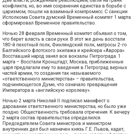
Две власти, рожденные революцией, были на грани
конфликта, но, во имя сохранения единства в борьбе с
царизмом, пошли на взаимный компромисс. С санкции
Исполкома Совета думский Временный комитет 1 марта
сформировал Временное правительство.
Ночью 28 февраля Временный комитет объявил о том,
что берет власть в свои руки. В этот же день восстали
180-й пехотный полк, Финляндский полк, матросы 2-го
Балтийского флотского экипажа и крейсера «Аврора».
Восставший народ занял все вокзалы Петрограда. 1
марта – Восстали Кронштадт, Москва, приближенные
царя предлагали ему то введения в Петроград верных
частей армии, то создания так называемого
«ответственного министерства» – правительства,
подчиняющегося Думе, что означало превращения
Императора в «английскую королеву».
Ночью 2 марта Николай II подписал манифест о
даровании ответственного министерства, но было уже
поздно. Общественность требовала отречения. К вечеру
2 марта состав правительства определился.
Председателем Совета министров и министром
внутренних дел был назначен князь Г.Е. Львов, кадет,