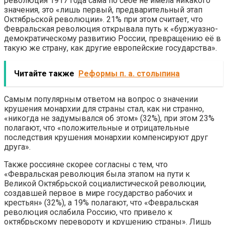
революция 1917 года сама по себе не имела никакого
значения, это «лишь первый, предварительный этап
Октябрьской революции». 21% при этом считает, что
Февральская революция открывала путь к «буржуазно-
демократическому развитию России, превращению её в
такую же страну, как другие европейские государства».
Читайте также
Реформы п. а. столыпина
Самым популярным ответом на вопрос о значении
крушения монархии для страны стал, как ни странно,
«никогда не задумывался об этом» (32%), при этом 23%
полагают, что «положительные и отрицательные
последствия крушения монархии компенсируют друг
друга».
Также россияне скорее согласны с тем, что
«Февральская революция была этапом на пути к
Великой Октябрьской социалистической революции,
создавшей первое в мире государство рабочих и
крестьян» (32%), а 19% полагают, что «Февральская
революция ослабила Россию, что привело к
октябрьскому перевороту и крушению страны». Лишь