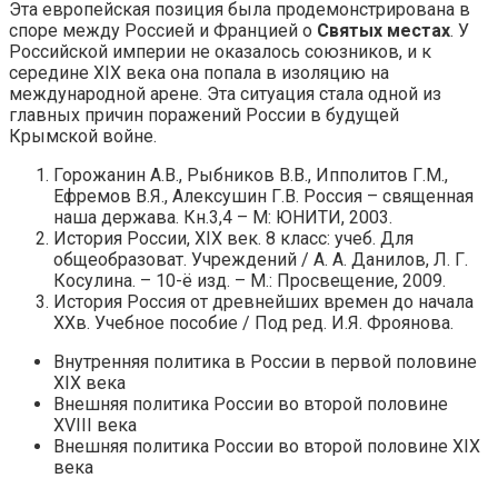
Эта европейская позиция была продемонстрирована в
споре между Россией и Францией о
Святых местах
. У
Российской империи не оказалось союзников, и к
середине XIX века она попала в изоляцию на
международной арене. Эта ситуация стала одной из
главных причин поражений России в будущей
Крымской войне.
Горожанин А.В., Рыбников В.В., Ипполитов Г.М.,
Ефремов В.Я., Алексушин Г.В. Россия – священная
наша держава. Кн.3,4 – М: ЮНИТИ, 2003.
История России, XIX век. 8 класс: учеб. Для
общеобразоват. Учреждений / А. А. Данилов, Л. Г.
Косулина. – 10-ё изд. – М.: Просвещение, 2009.
История Россия от древнейших времен до начала
XXв. Учебное пособие / Под ред. И.Я. Фроянова.
Внутренняя политика в России в первой половине
XIX века
Внешняя политика России во второй половине
XVIII века
Внешняя политика России во второй половине XIX
века