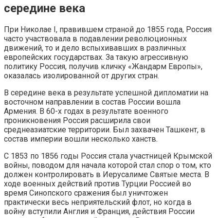
середине века
При Николае I, правившем страной до 1855 года, Россия
часто участвовала в подавлении революционных
движений, то и дело вспыхивавших в различных
европейских государствах. За такую агрессивную
политику Россия, получив кличку «Жандарм Европы»,
оказалась изолированной от других стран.
В середине века в результате успешной дипломатии на
восточном направлении в состав России вошла
Армения. В 60-х годах в результате военного
проникновения Россия расширила свои
среднеазиатские территории. Был захвачен Ташкент, в
состав империи вошли несколько ханств.
С 1853 по 1856 годы Россия стала участницей Крымской
войны, поводом для начала которой стал спор о том, кто
должен контролировать в Иерусалиме Святые места. В
ходе военных действий против Турции Россией во
время Синопского сражения был уничтожен
практически весь неприятельский флот, но когда в
войну вступили Англия и Франция, действия России