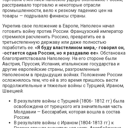
расстраивало торговлю и некоторые отрасли
промышленности, вело к резкому падению цен на
товары — подрывало финансы страны.
Укрепив свое положение в Европе, Наполеон начал
готовить войну против России. Французский император
стремился расчленить Россию, превратить ее в
третьестепенную державу или даже полностью
поработить ее.
«Я буду властелином мира,- говорил он,
-остается одна Россия, но я раздавлю ее»
. Обстановка
благоприятствовала Наполеону. На его стороне были
Австрия, Пруссия, Испания, итальянские государства и
другие европейские страны, разгромленные
Наполеоном в предыдущих войнах. Положение России
осложнялось тем, что ей в это время пришлось вести
продолжительные и тяжелые войны с Турцией, Ираном,
Швецией.
В результате войны с Турцией (1806- 1812 гг.) была
освобождена от турецкого ига значительная часть
Молдавии — Бессарабия, которая вошла в состав
России.
В результате войны с Ираном (1804-1813 гг.) к