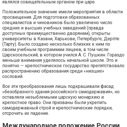
являлся совещательным органом при царе.
Положительное значение имели мероприятия в области
просвещения. Для подготовки образованных
специалистов и чиновников было увеличено число
средних и высших учебных заведений (правда
доступных преимущественно дворянам), открыты
университеты в Казани, Харькове, Петербурге, Дерпте
(Тарту). Было создано несколько близких к ним по
своим учебным программам лицеев, в том числе
Царскосельский, в котором учился А. С. Пушкин. Гораздо
меньше внимания уделялось начальной школе. Это и
понятно — крепостническое государство препятствовало
распространению образования среди «низших»
сословий.
Все эти преобразования лишь подкрашивали фасад
«безобразного здания российского самодержавия», но
оставляли незыблемыми царскую монархию и
крепостное право. Они призваны были укрепить
самодержавный строй и крепостнические порядки,
отсрочить их падение.
Международное положение России