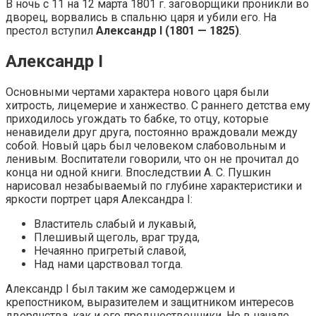
В ночь с 11 на 12 марта 1801 г. заговорщики проникли во
дворец, ворвались в спальню царя и убили его. На
престол вступил
Александр I (1801 — 1825)
.
Александр I
Основными чертами характера нового царя были
хитрость, лицемерие и ханжество. С раннего детства ему
приходилось угождать то бабке, то отцу, которые
ненавидели друг друга, постоянно враждовали между
собой. Новый царь был человеком слабовольным и
ленивым. Воспитатели говорили, что он не прочитал до
конца ни одной книги. Впоследствии А. С. Пушкин
нарисовал незабываемый по глубине характеристики и
яркости портрет царя Александра I:
Властитель слабый и лукавый,
Плешивый щеголь, враг труда,
Нечаянно пригретый славой,
Над нами царствовал тогда.
Александр I был таким же самодержцем и
крепостником, выразителем и защитником интересов
дворянства, как и его предшественники. Но в начале