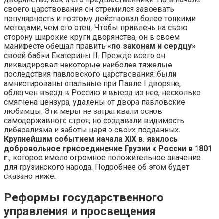
своего царствования он стремился завоевать
популярность и поэтому действовал более тонкими
методами, чем его отец. Чтобы привлечь на свою
сторону широкие круги дворянства, он в своем
манифесте обещал править
«по законам и сердцу»
своей бабки Екатерины II. Прежде всего он
ликвидировал некоторые наиболее тяжелые
последствия павловского царствования: были
амнистированы опальные при Павле I дворяне,
облегчен въезд в Россию и выезд из нее, несколько
смягчена цензура, удалены от двора павловские
любимцы. Эти меры не затрагивали основ
самодержавного строя, но создавали видимость
либерализма и заботы царя о своих подданных.
Крупнейшим событием начала XIX в. явилось
добровольное присоединение Грузии к России в 1801
г
., которое имело огромное положительное значение
для грузинского народа. Подробнее об этом будет
сказано ниже.
Реформы государственного
управления и просвещения