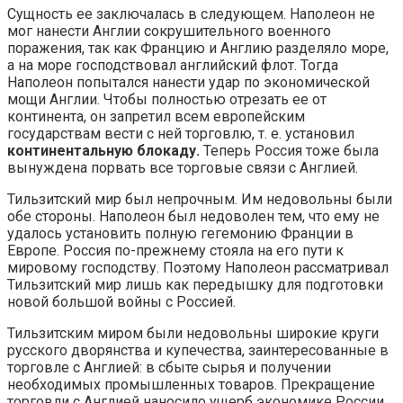
Сущность ее заключалась в следующем. Наполеон не
мог нанести Англии сокрушительного военного
поражения, так как Францию и Англию разделяло море,
а на море господствовал английский флот. Тогда
Наполеон попытался нанести удар по экономической
мощи Англии. Чтобы полностью отрезать ее от
континента, он запретил всем европейским
государствам вести с ней торговлю, т. е. установил
континентальную блокаду.
Теперь Россия тоже была
вынуждена порвать все торговые связи с Англией.
Тильзитский мир был непрочным. Им недовольны были
обе стороны. Наполеон был недоволен тем, что ему не
удалось установить полную гегемонию Франции в
Европе. Россия по-прежнему стояла на его пути к
мировому господству. Поэтому Наполеон рассматривал
Тильзитский мир лишь как передышку для подготовки
новой большой войны с Россией.
Тильзитским миром были недовольны широкие круги
русского дворянства и купечества, заинтересованные в
торговле с Англией: в сбыте сырья и получении
необходимых промышленных товаров. Прекращение
торговли с Англией наносило ущерб экономике России,