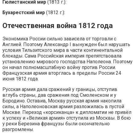
Гюлистанский мир
(1813 г.):
Бухарестский мир
(1812 г.):
Отечественная война 1812 года
Экономика России сильно зависела от торговли с
Англией. Поэтому Александр I вынужден был нарушать
условия Тильзитского мира в части континентальной
блокады. Сама Российская империя препятствовала
установлению мирового господства Наполеона. Поэтому
он начал полномасштабную войну против России.
Французская армия вторглась в пределы России 24
июня 1812 года.
Русская армия дала сражений у границы, отступив
вглубь страны, дав сражения под Смоленском и у
Бородино. Оставив, Москву русская армия накопила
силы, а Наполеоновская армия разложилась в пустой
Москве. Переход «корсиканца» к дипломатии не привёл
к успеху и «Великая армия» отступила из Москвы. В бою
у реки Березина французы были окончательно
разгромлены.