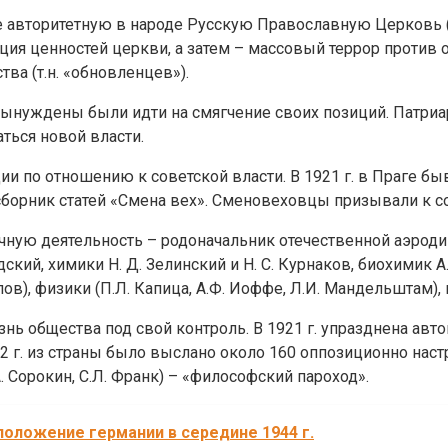
бе авторитетную в народе Русскую Православную Церковь (
ация ценностей церкви, а затем – массовый террор против 
ва (т.н. «обновленцев»).
уждены были идти на смягчение своих позиций. Патриарх
ться новой власти.
и по отношению к советской власти. В 1921 г. в Праге бы
рник статей «Смена вех». Сменовеховцы призывали к сот
чную деятельность – родоначальник отечественной аэродин
кий, химики Н. Д. Зелинский и Н. С. Курнаков, биохимик А. 
ов), физики (П.Л. Капица, А.Ф. Иоффе, Л.И. Мандельштам), 
нь общества под свой контроль. В 1921 г. упразднена авт
2 г. из страны было выслано около 160 оппозиционно наст
А. Сорокин, С.Л. Франк) – «философский пароход».
оложение германии в середине 1944 г.