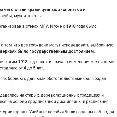
 чего стали кражи ценных экспонатов и
клубы, музеи, школы.
ганизован в стенах МГУ. И уже с
1918
года было
о том, что все граждане могут исповедовать выбранную
 церквях было государственным достоянием.
зи с этим
1918
год положил начало изменениям в системе
ставляло от
4
до
5
лет.
елях борьбы с данными обстоятельствами был создан
здавались на старых, дореволюционных традициях и
ся на основе предписанной дисциплины и расписания.
 истории страны. Учебные пособия были созданы соблюдая