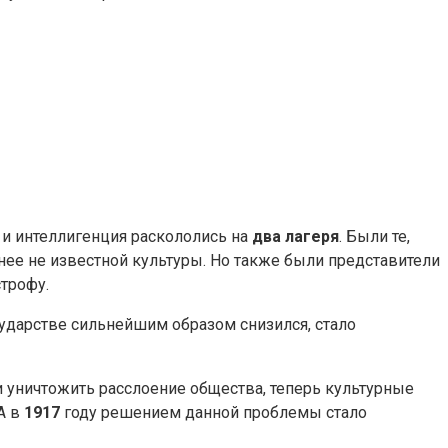
 и интеллигенция раскололись на
два лагеря
. Были те,
анее не известной культуры. Но также были представители
строфу.
сударстве сильнейшим образом снизился, стало
 и уничтожить расслоение общества, теперь культурные
 А в
1917
году решением данной проблемы стало