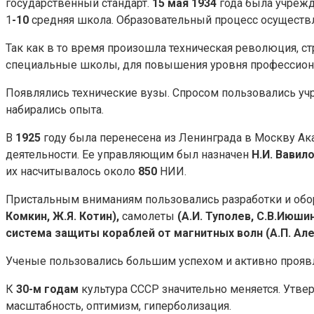
государственный стандарт.
15
мая
1934
года была учрежде
1
-10
средняя школа. Образовательный процесс осуществ
Так как в то время произошла техническая революция, ст
специальные школы, для повышения уровня профессиона
Появлялись технические вузы. Спросом пользовались учр
набирались опыта.
В
1925
году была перенесена из Ленинграда в Москву Ак
деятельности. Ее управляющим был назначен
Н.И. Вавил
их насчитывалось около
850
НИИ.
Пристальным вниманиям пользовались разработки и обо
Комкин, Ж.Я. Котин),
самолеты
(А.И. Туполев, С.В.Июшин 
система защиты кораблей от магнитных волн (А.П. Ал
Ученые пользовались большим успехом и активно проявл
К
30-м годам
культура СССР значительно меняется. Утвер
масштабность, оптимизм, гиперболизация.