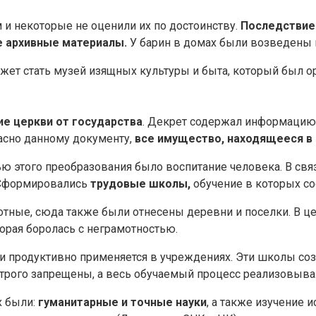
 и некоторые не оценили их по достоинству.
Последствием
е архивные материалы.
У барин в домах были возведены 
ет стать музей изящных культуры и быта, который был ор
е церкви от государства
. Декрет содержал информацию 
ласно данному документу,
все имущество, находящееся в
ю этого преобразования было воспитание человека. В свя
формировались
трудовые школы,
обучение в которых со
тные, сюда также были отнесены деревни и поселки. В ц
орая боролась с неграмотностью.
 и продуктивно применяется в учреждениях. Эти школы со
трого запрещены, а весь обучаемый процесс реализовывал
х были:
гуманитарные и точные науки
, а также изучение