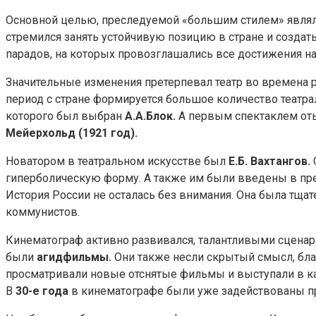
Основной целью, преследуемой «большим стилем» являл
стремился занять устойчивую позицию в стране и создат
парадов, на которых провозглашались все достижения на
Значительные изменения претерпевал театр во времена р
период с стране формируется большое количество театр
которого был выбран
А.А.Блок.
А первым спектаклем от
Мейерхольд (1921 год).
Новатором в театральном искусстве был
Е.Б. Вахтангов.
гиперболическую форму. А также им были введены в п
История России не осталась без внимания. Она была тщат
коммунистов.
Кинематограф активно развивался, талантливыми сцен
были
агидфильмы.
Они также несли скрытый смысл, бл
просматривали новые отснятые фильмы и выступали в ка
В
30-е года
в кинематографе были уже задействованы пр