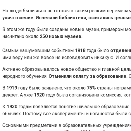
Но люди были явно не готовы к таким резким переменам
уничтожение. Исчезали библиотеки, сжигались ценны
В этом же году были созданы новые музеи, примером мож
насчитано около
250 новых музеев.
Самым нашумевшим событием
1918
года было
отделени
ими веру или же вовсе не исповедовать никакую. И сог
Активно образовывалось новое общество и главной цель
народного обучения.
Отменили оплату за образование.
С
В
1919
году было заявлено, что около
75%
страны неграмо
декрет. А уже
1920
году была организована комиссия, кот
К
1930
годам появляется понятие начальное образование
обычаях. Поэтому все эксперименты и новшества были с
Основными предметами в образовательных учреждения