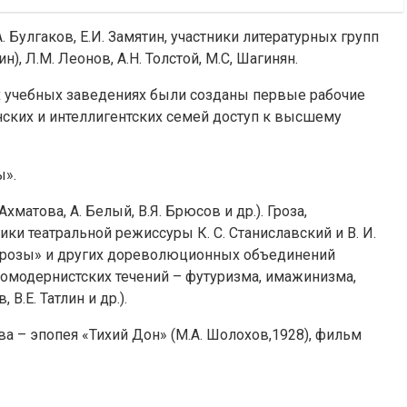
Булгаков, Е.И. Замятин, участники литературных групп
), Л.М. Леонов, А.Н. Толстой, М.С, Шагинян.
х учебных заведениях были созданы первые рабочие
нских и интеллигентских семей доступ к высшему
ы».
матова, А. Белый, В.Я. Брюсов и др.). Гроза,
ики театральной режиссуры К. С. Станиславский и В. И.
ой розы» и других дореволюционных объединений
евомодернистских течений – футуризма, имажинизма,
В.Е. Татлин и др.).
а – эпопея «Тихий Дон» (М.А. Шолохов,1928), фильм