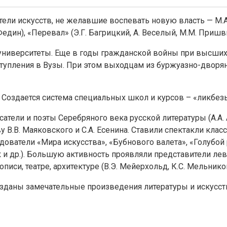
ли искусств, не желавшие воспевать новую власть — М.А. 
един), «Перевал» (Э.Г. Багрицкий, А. Веселый, М.М. Пришвин
и университеты. Еще в годы гражданской войны при высши
ступления в Вузы. При этом выходцам из буржуазно-дворя
. Создается система специальных школ и курсов – «ликбез
тели и поэты Серебряного века русской литературы (А.А. Ах
В.В. Маяковского и С.А. Есенина. Ставили спектакли класс
дователи «Мира искусства», «Бубнового валета», «Голуб
ьк и др.). Большую активность проявляли представители л
си, театре, архитектуре (В.Э. Мейерхольд, К.С. Мельников, 
озданы замечательные произведения литературы и искусств