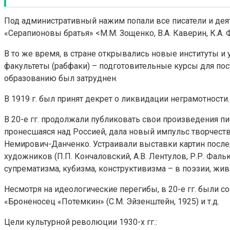
Под административный нажим попали все писатели и деяте
«Серапионовы братья» <М.М. Зощенко, В.А. Каверин, К.А. Ф
В то же время, в стране открывались новые институты 
факультеты (рабфаки) – подготовительные курсы для по
образованию был затруднен.
В 1919 г. был принят декрет о ликвидации неграмотности
В 20-е гг. продолжали публиковать свои произведения писа
пронесшаяся над Россией, дала новый импульс творчеству 
Немирович-Данченко. Устраивали выставки картин после
художников (П.П. Кончаловский, А.В. Лентулов, Р.Р. Фал
супрематизма, кубизма, конструктивизма – в поэзии, живопи
Несмотря на идеологические перегибы, в 20-е гг. были с
«Броненосец «Потемкин» (С.М. Эйзенштейн, 1925) и т.д.
Цели культурной революции 1930-х гг.: