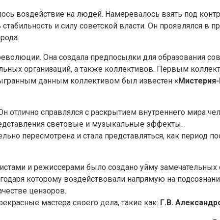
ось воздействие на людей. Намеревалось взять под конт
ь стабильность и силу советской власти. Он проявлялся в
рода.
еволюции. Она создала предпосылки для образования совет
альных организаций, а также коллективов. Первым колле
ыгранным данным коллективом был известен
«Мистерия
Он отлично справлялся с раскрытием внутреннего мира че
редставления световые и музыкальные эффекты.
ельно пересмотрена и стала представляться, как период п
аристами и режиссерами было создано уйму замечательн
агодаря которому воздействовали напрямую на подсознан
честве цензоров.
екрасные мастера своего дела, такие как:
Г.В. Александро