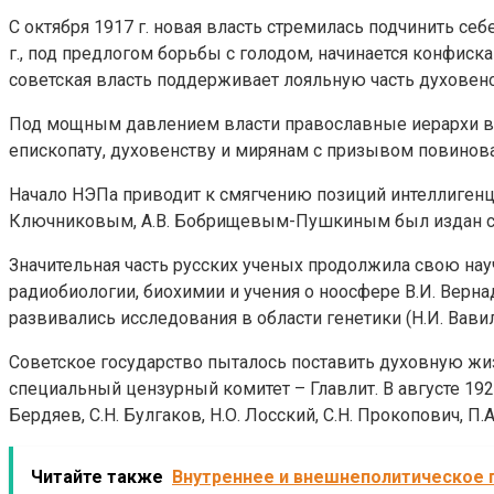
С октября 1917 г. новая власть стремилась подчинить се
г., под предлогом борьбы с голодом, начинается конфиск
советская власть поддерживает лояльную часть духовенст
Под мощным давлением власти православные иерархи вын
епископату, духовенству и мирянам с призывом повинова
Начало НЭПа приводит к смягчению позиций интеллигенци
Ключниковым, А.В. Бобрищевым-Пушкиным был издан сбо
Значительная часть русских ученых продолжила свою нау
радиобиологии, биохимии и учения о ноосфере В.И. Вернадс
развивались исследования в области генетики (Н.И. Вавил
Советское государство пыталось поставить духовную жиз
специальный цензурный комитет – Главлит. В августе 192
Бердяев, С.Н. Булгаков, Н.О. Лосский, С.Н. Прокопович, П.
Читайте также
Внутреннее и внешнеполитическое п