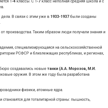
яется 1
-4
классы. С 1
-7
класс неполная средняя школа и с
в.
дела. В связи с этим уже в
1933-1937
были созданы
.
 от производства. Таким образом люди получали знания и
адемия, специализирующаяся на сельскохозяйственной
рритории РСФСР и близлежащих республиках, и регионах,
х бюро создавались новые
танки (А.А. Морозов, М.И.
лковые оружия. В этом же году была разработана
проводники физики, атомные ядра.
 становятся для тоталитарной страны: пышность,