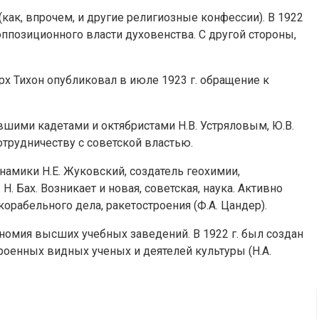
как, впрочем, и другие религиозные конфессии). В 1922
оппозиционного власти духовенства. С другой стороны,
 Тихон опубликовал в июле 1923 г. обращение к
вшими кадетами и октябристами Н.В. Устряловым, Ю.В.
рудничеству с советской властью.
амики Н.Е. Жуковский, создатель геохимии,
Н. Бах. Возникает и новая, советская, наука. Активно
корабельного дела, ракетостроения (Ф.А. Цандер).
ономия высших учебных заведений. В 1922 г. был создан
роенных видных ученых и деятелей культуры (Н.А.