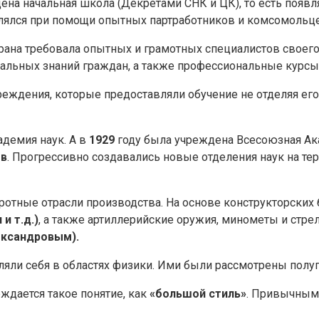
на начальная школа (Декретами СНК и ЦК), то есть появл
лялся при помощи опытных партработников и комсомольце
рана требовала опытных и грамотных специалистов своего 
льных знаний граждан, а также профессиональные курсы
еждения, которые предоставляли обучение не отделяя его
адемия наук. А в
1929
году была учреждена Всесоюзная Ак
ов
. Прогрессивно создавались новые отделения наук на те
ротные отрасли производства. На основе конструкторски
и т.д.)
, а также артиллерийские оружия, минометы и стре
ександровым).
яли себя в областях физики. Ими были рассмотрены полу
ждается такое понятие, как
«большой стиль»
. Привычными