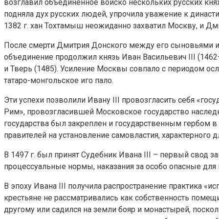
возглавил объединенное войско нескольких русских кня
подняла дух русских людей, упрочила уважение к династи
1382 г. хан Тохтамыш неожиданно захватил Москву, и Дм
После смерти Дмитрия Донского между его сыновьями и
объединение продолжил князь Иван Васильевич III (1462
и Тверь (1485). Усиление Москвы совпало с периодом осл
татаро-монгольское иго пало.
Эти успехи позволили Ивану III провозгласить себя «го
Рим», провозгласившей Московское государство наследн
государства был закреплен и государственным гербом в
правителей на установление самовластия, характерного д
В 1497 г. был принят Судебник Ивана III – первый свод
процессуальные нормы, наказания за особо опасные для гос
В эпоху Ивана III получила распространение практика «и
крестьяне не рассматривались как собственность помещи
другому или садился на земли бояр и монастырей, поскол