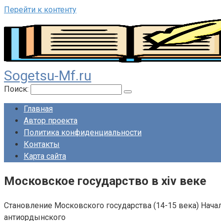
Перейти к контенту
Sogetsu-Mf.ru
Поиск:
Главная
Автор проекта
Политика конфиденциальности
Контакты
Карта сайта
Московское государство в xiv веке
Становление Московского государства (14-15 века) Нач
антиордынского