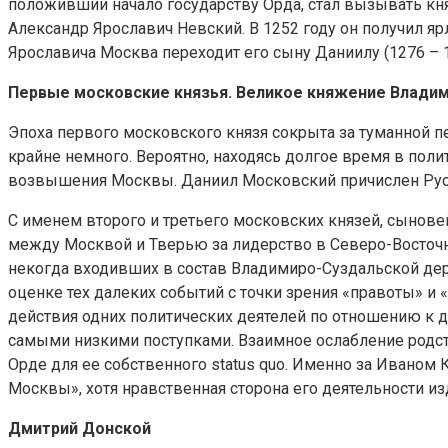
положивший начало государству Орда, стал вызывать кня
Александр Ярославич Невский. В 1252 году он получил я
Ярославича Москва переходит его сыну Даниилу (1276 – 
Первые московские князья. Великое княжение Влади
Эпоха первого московского князя сокрыта за туманной п
крайне немного. Вероятно, находясь долгое время в пол
возвышения Москвы. Даниил Московский причислен Русс
С именем второго и третьего московских князей, сыновей
между Москвой и Тверью за лидерство в Северо-Восточн
некогда входивших в состав Владимиро-Суздальской дер
оценке тех далеких событий с точки зрения «правоты» 
действия одних политических деятелей по отношению к д
самыми низкими поступками. Взаимное ослабление родст
Орде для ее собственного status quo. Именно за Ивано
Москвы», хотя нравственная сторона его деятельности 
Дмитрий Донской