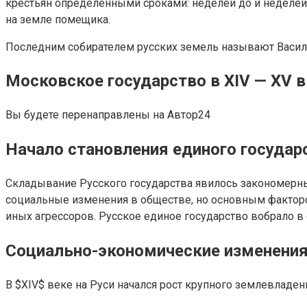
крестьян определенными сроками: неделей до и неделей по
на земле помещика.
Последним собирателем русских земель называют Василия 
Московское государство в XIV — XV в
Вы будете перенаправлены на Автор24
Начало становления единого государ
Складывание Русского государства явилось закономерны
социальные изменения в обществе, но основным факторо
иных агрессоров. Русское единое государство вобрало в
Социально-экономические изменени
В $XIV$ веке на Руси начался рост крупного землевладен