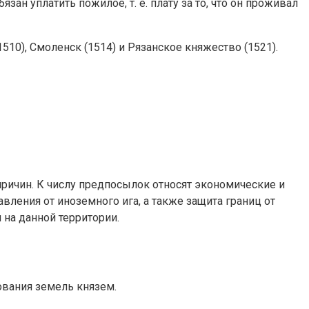
ан уплатить пожилое, т. е. плату за то, что он проживал
10), Смоленск (1514) и Рязанское княжество (1521).
ичин. К числу предпосылок относят экономические и
ления от иноземного ига, а также защита границ от
 на данной территории.
ования земель князем.