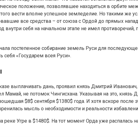
ческое положение, позволявшее находиться в орбите ме
того вести вполне успешное земледелие. Но такими же у
овавшие все средства – от союза с Ордой до прямых напа
д внутри себя на начальном этапе не имел противоречий, 
ала постепенное собирание земель Руси для последующег
ть себя «Государем всея Руси».
ы
казе выплачивать дань, проявил князь Дмитрий Иванович,
л Мамай, не потомок Чингисхана. Указывая на это, князь 
зошедшая $8$ сентября $1380$ года. И хотя вскоре после 
оренилась мысль о необходимости и реальности избавления
а реке Угре в $1480$. На тот момент Орда уже распалась 