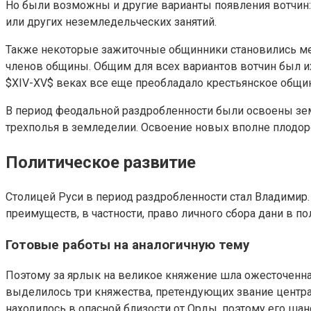
Но были возможны и другие варианты появления вотчин: 
или других неземледельческих занятий.
Также некоторые зажиточные общинники становились мел
членов общины. Общим для всех вариантов вотчин был и
$XIV-XV$ веках все еще преобладало крестьянское общи
В период феодальной раздробленности были освоены земл
трехполья в земледелии. Освоение новых вполне плодоро
Политическое развитие
Столицей Руси в период раздробленности стал Владимир.
преимуществ, в частности, право личного сбора дани в по
Готовые работы на аналогичную тему
Поэтому за ярлык на великое княжение шла ожесточенная
выделилось три княжества, претендующих звание центра
находилось в опасной близости от Орды, поэтому его ша