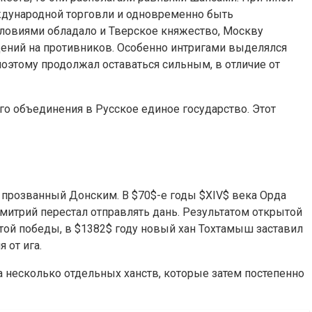
ждународной торговли и одновременно быть
словиями обладало и Тверское княжество, Москву
дений на противников. Особенно интригами выделялся
поэтому продолжал оставаться сильным, в отличие от
о объединения в Русское единое государство. Этот
 прозванный Донским. В $70$-е годы $XIV$ века Орда
Дмитрий перестал отправлять дань. Результатом открытой
этой победы, в $1382$ году новый хан Тохтамыш заставил
 от ига.
на несколько отдельных ханств, которые затем постепенно