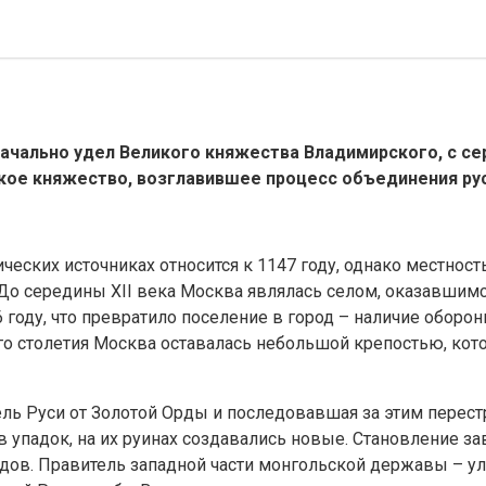
ачально удел Великого княжества Владимирского, с се
кое княжество, возглавившее процесс объединения рус
еских источниках относится к 1147 году, однако местност
До середины XII века Москва являлась селом, оказавшимс
году, что превратило поселение в город – наличие оборо
о столетия Москва оставалась небольшой крепостью, кото
ль Руси от Золотой Орды и последовавшая за этим перест
упадок, на их руинах создавались новые. Становление за
одов. Правитель западной части монгольской державы – ул