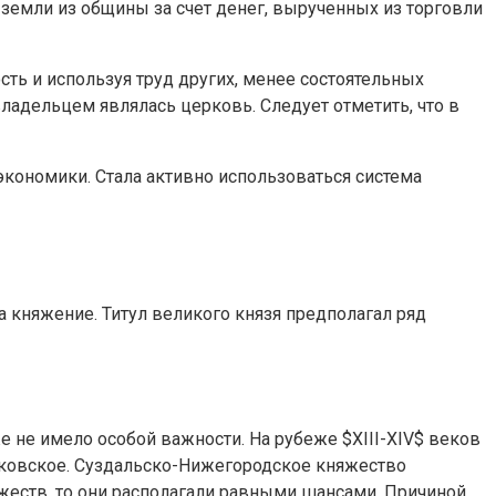
земли из общины за счет денег, вырученных из торговли
ь и используя труд других, менее состоятельных
адельцем являлась церковь. Следует отметить, что в
кономики. Стала активно использоваться система
а княжение. Титул великого князя предполагал ряд
е не имело особой важности. На рубеже $XIII-XIV$ веков
сковское. Суздальско-Нижегородское княжество
яжеств, то они располагали равными шансами. Причиной