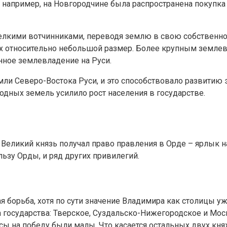
например, на Новгородчине была распространена покупка 
кими вотчинниками, переводя землю в свою собственност
х относительно небольшой размер. Более крупным землевл
нное землевладение на Руси.
и Северо-Востока Руси, и это способствовало развитию э
дных земель усилило рост населения в государстве.
 Великий князь получал право правления в Орде – ярлык н
льзу Орды, и ряд других привилегий.
 борьба, хотя по сути значение Владимира как столицы уж
 государства: Тверское, Суздальско-Нижегородское и Мо
нсы на победу были малы. Что касается остальных двух кн