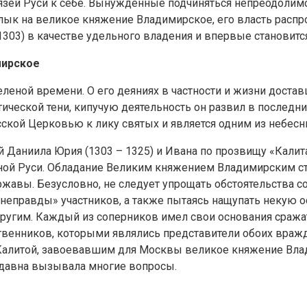
зей Руси к себе. Вынужденные подчиняться непреодолимо
рлык на великое княжение Владимирское, его власть распр
1303) в качестве удельного владения и впервые становит
мирское
еленой времени. О его деяниях в частности и жизни доста
итической тени, кипучую деятельность он развил в послед
кой Церковью к лику святых и является одним из небес
 Даниила Юрия (1303 – 1325) и Ивана по прозвищу «Калита
ой Руси. Обладание Великим княжением Владимирским ста
жавы. Безусловно, не следует упрощать обстоятельства с
и «неправды» участников, а также пытаясь нащупать нек
ругим. Каждый из соперников имел свои основания сражат
венников, которыми являлись представители обоих вражд
м Калитой, завоевавшим для Москвы великое княжение Вла
издавна вызывала многие вопросы.