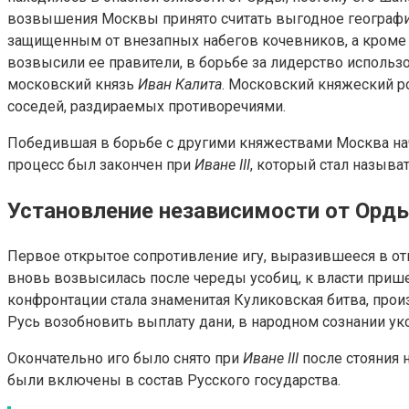
возвышения Москвы принято считать выгодное географи
защищенным от внезапных набегов кочевников, а кроме 
возвысили ее правители, в борьбе за лидерство использ
московский князь
Иван Калита
. Московский княжеский ро
соседей, раздираемых противоречиями.
Победившая в борьбе с другими княжествами Москва нач
процесс был закончен при
Иване III
, который стал называ
Установление независимости от Орд
Первое открытое сопротивление игу, выразившееся в от
вновь возвысилась после череды усобиц, к власти прише
конфронтации стала знаменитая Куликовская битва, прои
Русь возобновить выплату дани, в народном сознании ук
Окончательно иго было снято при
Иване III
после стояния н
были включены в состав Русского государства.