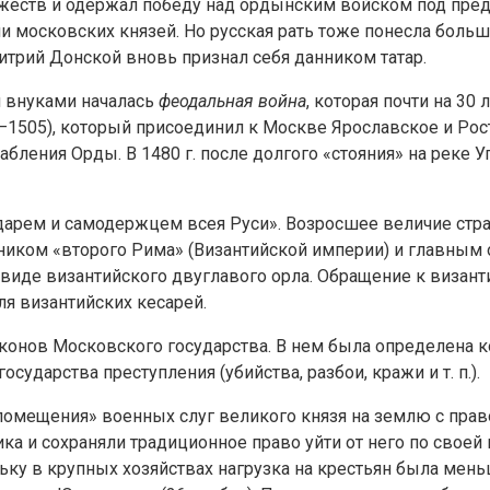
жеств и одержал победу над ордынским войском под пред
и московских князей. Но русская рать тоже понесла больши
итрий Донской вновь признал себя данником татар.
 внуками началась
феодальная война
, которая почти на 30
–1505), который присоединил к Москве Ярославское и Рост
абления Орды. В 1480 г. после долгого «стояния» на реке 
сударем и самодержцем всея Руси». Возросшее величие стр
иком «второго Рима» (Византийской империи) и главным 
 виде византийского двуглавого орла. Обращение к виза
ля византийских кесарей.
 законов Московского государства. В нем была определена
ударства преступления (убийства, разбои, кражи и т. п.).
спомещения» военных слуг великого князя на землю с прав
ка и сохраняли традиционное право уйти от него по своей
ьку в крупных хозяйствах нагрузка на крестьян была мень