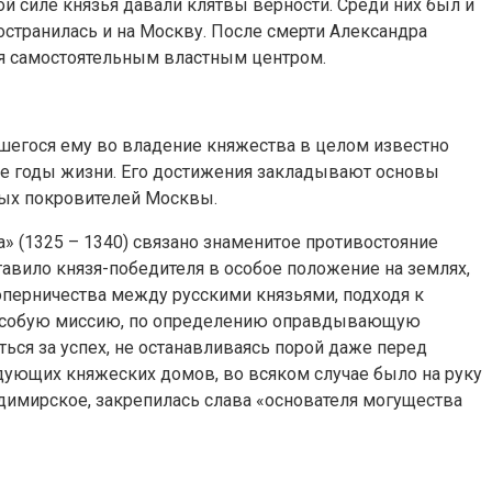
й силе князья давали клятвы верности. Среди них был и
остранилась и на Москву. После смерти Александра
ся самостоятельным властным центром.
вшегося ему во владение княжества в целом известно
ние годы жизни. Его достижения закладывают основы
ных покровителей Москвы.
» (1325 – 1340) связано знаменитое противостояние
вило князя-победителя в особое положение на землях,
оперничества между русскими князьями, подходя к
ую особую миссию, по определению оправдывающую
ься за успех, не останавливаясь порой даже перед
ующих княжеских домов, во всяком случае было на руку
димирское, закрепилась слава «основателя могущества