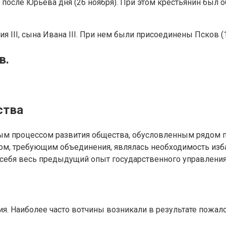
сле Юрьева дня (26 ноября). При этом крестьянин был обяз
III, сына Ивана III. При нем были присоединены Псков (15
в.
ства
м процессом развития общества, обусловленным рядом пр
м, требующим объединения, являлась необходимость избав
 себя весь предыдущий опыт государственного управления
я
ия. Наиболее часто вотчины возникали в результате пожал