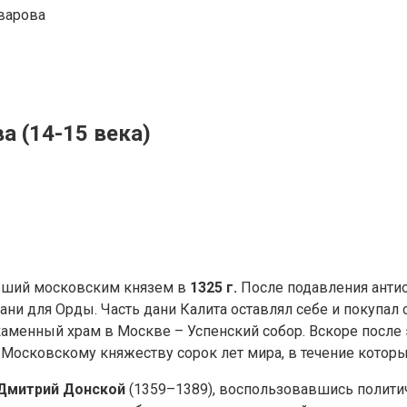
варова
а (14-15 века)
авший московским князем в
1325 г.
После подавления антио
ни для Орды. Часть дани Калита оставлял себе и покупал
аменный храм в Москве – Успенский собор. Вскоре после 
Московскому княжеству сорок лет мира, в течение которы
Дмитрий Донской
(1359–1389), воспользовавшись политич