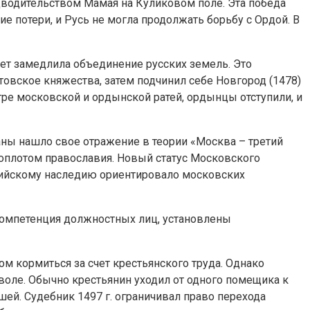
водительством Мамая на Куликовом поле. Эта победа
е потери, и Русь не могла продолжать борьбу с Ордой. В
 лет замедлила объединение русских земель. Это
овское княжества, затем подчинил себе Новгород (1478)
Угре московской и ордынской ратей, ордынцы отступили, и
аны нашло свое отражение в теории «Москва – третий
оплотом православия. Новый статус Московского
нтийскому наследию ориентировало московских
 компетенция должностных лиц, установлены
ом кормиться за счет крестьянского труда. Однако
 воле. Обычно крестьянин уходил от одного помещика к
шей. Судебник 1497 г. ограничивал право перехода