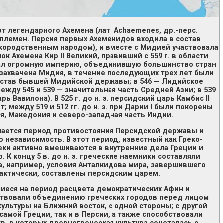
т легендарного Ахемена (лат. Achaemenes, др.-перс.
племен. Персия первых Ахеменидов входила в состав
ородственным народом), и вместе с Мидией участвовала
к Ахемена Кир II Великий, правивший с 559 г. в области
овал огромную империю, объединившую большинство стран
ла захвачена Мидия, в течение последующих трех лет были
остав бывшей Мидийской державы; в 546 — Лидийское
ежду 545 и 539 — значительная часть Средней Азии; в 539
рь Вавилона). В 525 г. до н. э. персидский царь Камбис II
 между 519 и 512 гг. до н. э. при Дарии I были покорены
ия, Македония и северо-западная часть Индии.
ачинается период противостояния
Персидской державы
и
ю независимость. В этот период, известный как Греко-
реки активно вмешиваются в внутренние дела Греции и
К концу 5 в. до н. э. греческие наемники составляли
а, например, условия Анталкидова мира, завершившего
актически, составлены персидским царем.
иеся на период расцвета демократических Афин и
ствовали объединению греческих городов перед лицом
культуры на Ближний восток, с одной стороны; с другой
самой Греции, так и в Персии, а также способствовали
в, в которых древнегреческая культура сочеталась с