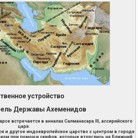
твенное устройство
ибель Державы Ахеменидов
Парсе встречается в анналах Салманасара III, ассирийского
царя.
я и другое индоевропейское царство с центром в городе
оком при помощи скифов, которые вторглись на Ближний