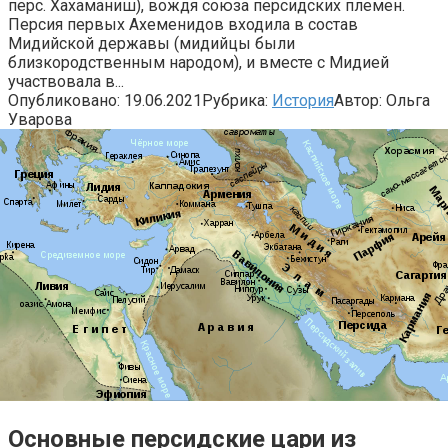
перс. Хахаманиш), вождя союза персидских племен.
Персия первых Ахеменидов входила в состав
Мидийской державы (мидийцы были
близкородственным народом), и вместе с Мидией
участвовала в...
Опубликовано:
19.06.2021
Рубрика:
История
Автор:
Ольга
Уварова
Основные персидские цари из