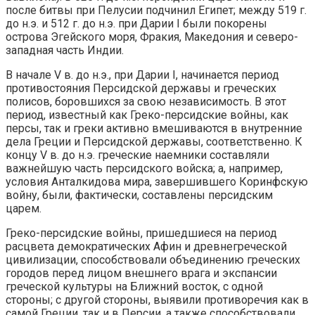
после битвы при Пелусии подчинил Египет; между 519 г.
до н.э. и 512 г. до н.э. при Дарии I были покорены
острова Эгейского моря, Фракия, Македония и северо-
западная часть Индии.
В начале V в. до н.э., при Дарии I, начинается период
противостояния Персидской державы и греческих
полисов, боровшихся за свою независимость. В этот
период, известный как Греко-персидские войны, как
персы, так и греки активно вмешиваются в внутренние
дела Греции и Персидской державы, соответственно. К
концу V в. до н.э. греческие наемники составляли
важнейшую часть персидского войска; а, например,
условия Анталкидова мира, завершившего Коринфскую
войну, были, фактически, составлены персидским
царем.
Греко-персидские войны, пришедшиеся на период
расцвета демократических Афин и древнегреческой
цивилизации, способствовали объединению греческих
городов перед лицом внешнего врага и экспансии
греческой культуры на Ближний восток, с одной
стороны; с другой стороны, выявили противоречия как в
самой Греции, так и в Персии, а также способствовали