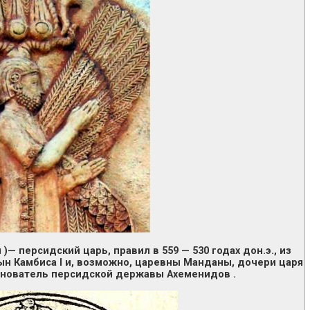
 )— персидский царь, правил в 559 — 530 годах дон.э., из
ын Камбиса I и, возможно, царевны Манданы, дочери царя
Основатель персидской державы Ахеменидов .