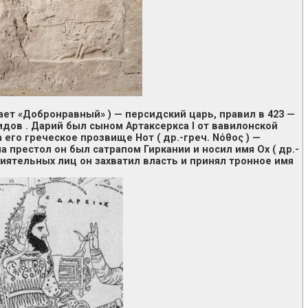
ачает «Добронравный» ) — персидский царь, правил в 423 —
нидов . Дарий был сыном Артаксеркса I от вавилонской
го греческое прозвище Нот ( др.-греч. Νόθος ) —
 престол он был сатрапом Гиркании и носил имя Ох ( др.-
лиятельных лиц он захватил власть и принял тронное имя