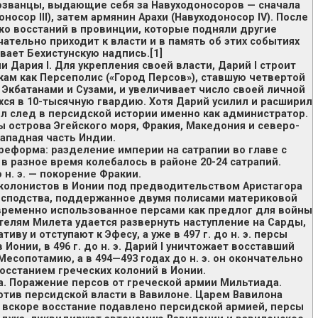
званцы, выдающие себя за Навуходоносоров — сначала
осор III), затем армянин Арахи (Навуходоносор IV). После
ко восстаний в провинции, которые подняли другие
чательно приходит к власти и в память об этих событиях
вает Бехистунскую надпись.[1]
и Дария I. Для укрепления своей власти, Дарий I строит
кам как Персеполис («Город Персов»), ставшую четвертой
 Экбатанами и Сузами, и увеличивает число своей личной
ся в 10-тысячную гвардию. Хотя Дарий усилил и расширил
ил след в персидской истории именно как администратор.
ны острова Эгейского моря, Фракия, Македония и северо-
ападная часть Индии.
 реформа: разделение империи на сатрапии во главе с
в разное время колебалось в районе 20-24 сатрапий.
о н. э. — покорение Фракии.
х колонистов в Ионии под предводительством Аристагора
осподства, поддержанное двумя полисами материковой
временно использованное персами как предлог для войны
телям Милета удается развернуть наступление на Сарды,
иву и отступают к Эфесу, а уже в 497 г. до н. э. персы
 Ионии, в 496 г. до н. э. Дарий I уничтожает восставший
Месопотамию, а в 494—493 годах до н. э. он окончательно
восстанием греческих колоний в Ионии.
ва. Поражение персов от греческой армии Мильтиада.
против персидской власти в Вавилоне. Царем Вавилона
 вскоре восстание подавлено персидской армией, персы