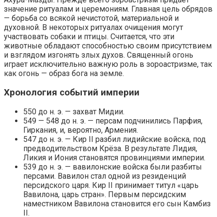
значение ритуалам и церемониям. Главная цель обрядов
— борьба со всякой нечистотой, материальной и
духовной. В некоторых ритуалах очищения могут
участвовать собаки и птицы. Считается, что эти
животные обладают способностью своим присутствием
и взглядом изгонять злых духов. Священный огонь
играет исключительно важную роль в зороастризме, так
как огонь — образ бога на земле.
Хронология событий империи
550 до н. э. — захват Мидии.
549 — 548 до н. э. — персам подчинились Парфия,
Гиркания, и, вероятно, Армения.
547 до н. э. — Кир II разбил лидийские войска, под
предводительством Крёза. В результате Лидия,
Ликия и Иония становятся провинциями империи.
539 до н. э. — вавилонские войска были разбиты
персами. Вавилон стал одной из резиденций
персидского царя. Кир II принимает титул «царь
Вавилона, царь стран». Первым персидским
наместником Вавилона становится его сын Камбиз
II.