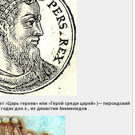
чает «Царь героев» или «Герой среди царей» )— персидский
 годах дон.э., из династии Ахеменидов .