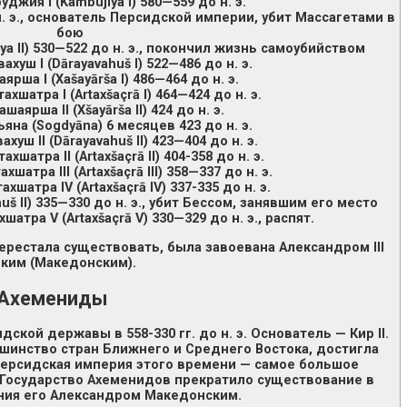
уджия I (Kambujiya I) 580—559 до н. э.
до н. э., основатель Персидской империи, убит Массагетами в
бою
iya II) 530—522 до н. э., покончил жизнь самоубийством
ахуш I (Dārayavahuš I) 522—486 до н. э.
ярша I (Xašayārša I) 486—464 до н. э.
ахшатра I (Artaxšaçrā I) 464—424 до н. э.
ашаярша II (Xšayārša II) 424 до н. э.
на (Sogdyāna) 6 месяцев 423 до н. э.
хуш II (Dārayavahuš II) 423—404 до н. э.
ахшатра II (Artaxšaçrā II) 404-358 до н. э.
хшатра III (Artaxšaçrā III) 358—337 до н. э.
хшатра IV (Artaxšaçrā IV) 337-335 до н. э.
huš II) 335—330 до н. э., убит Бессом, занявшим его место
атра V (Artaxšaçrā V) 330—329 до н. э., распят.
перестала существовать, была завоевана Александром III
ким (Македонским).
Ахемениды
кой державы в 558-330 гг. до н. э. Основатель — Кир II.
инство стран Ближнего и Среднего Востока, достигла
персидская империя этого времени — самое большое
 Государство Ахеменидов прекратило существование в
ния его Александром Македонским.