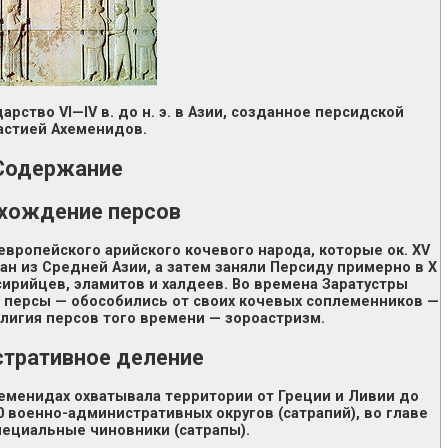
рство VI—IV в. до н. э. в Азии, созданное персидской
астией Ахеменидов.
Содержание
хождение персов
вропейского арийского кочевого народа, которые ок. XV
ран из Средней Азии, а затем заняли Персиду примерно в X
ссирийцев, эламитов и халдеев. Во времена Заратустры
 персы — обособились от своих кочевых соплеменников —
лигия персов того времени — зороастризм.
тративное деление
еменидах охватывала территории от Греции и Ливии до
0 военно-административных округов (сатрапий), во главе
пециальные чиновники (сатрапы).