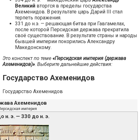
Великий
вторгся в пределы государства
Ахеменидов. В результате царь Дарий III стал
терпеть поражения.
331 до н.э. — решающая битва при Гавгамелах,
после которой Персидская держава прекратила
своё существование. В результате страны и народы
бывшей империи покорились Александру
Македонскому.
Это конспект по теме
«Персидская империя (держава
Ахеменидов)»
. Выберите дальнейшие действия:
Государство Ахеменидов
Государство Ахеменидов
жава Ахеменидов
Персидская империя
о н. э. — 330 до н. э.