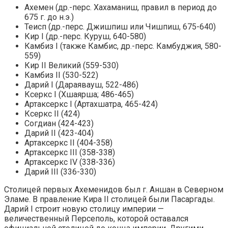
Ахемен (др.-перс. Хахаманиш, правил в период до
675 г. до н.э.)
Теисп (др.-перс. Джишпиш или Чишпиш, 675-640)
Кир I (др.-перс. Куруш, 640-580)
Камбиз I (также Камбис, др.-перс. Камбуджия, 580-
559)
Кир II Великий (559-530)
Камбиз II (530-522)
Дарий I (Дараявауш, 522-486)
Ксеркс I (Хшаярша; 486-465)
Артаксеркс I (Артахшатра, 465-424)
Ксеркс II (424)
Согдиан (424-423)
Дарий II (423-404)
Артаксеркс II (404-358)
Артаксеркс III (358-338)
Артаксеркс IV (338-336)
Дарий III (336-330)
Столицей первых Ахеменидов был г. Аншан в Северном
Эламе. В правление Кира II столицей были Пасаргады.
Дарий I строит новую столицу империи —
величественный Персеполь, которой оставался