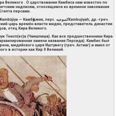
ра Великого . О царствовании Камбиса нам известно по
ипетским надписям, относящимся ко времени завоевания
Египта персами.
джия, перс. کمبوجیه‎Kambujiyah, др.-греч.
сидский царь времён власти мидян, представитель династии
ов, отец Кира Великого.
внук Теисп(ес)а (Чаишпиша). Как все предшественники Кира
(архаизированная замена названия Персида). Камбис был
ена, мидийского царя Иштувегу (греч. Астиаг) и имел от
ого в истории как Кир II Великий.