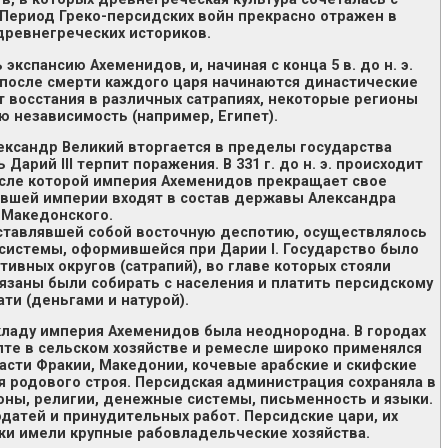
Период Греко-персидских войн прекрасно отражен в
древнегреческих историков.
кспансию Ахеменидов, и, начиная с конца 5 в. до н. э.
после смерти каждого царя начинаются династические
т восстания в различных сатрапиях, некоторые регионы
 независимость (например, Египет).
Александр Великий вторгается в пределы государства
арий III терпит поражения. В 331 г. до н. э. происходит
осле которой империя Ахеменидов прекращает свое
ывшей империи входят в состав державы Александра
Македонского.
ставлявшей собой восточную деспотию, осуществлялось
истемы, оформившейся при Дарии I. Государство было
ивных округов (сатрапий), во главе которых стояли
язаны были собирать с населения и платить персидскому
ти (деньгами и натурой).
кладу империя Ахеменидов была неоднородна. В городах
ипте в сельском хозяйстве и ремесле широко применялся
ласти Фракии, Македонии, кочевые арабские и скифские
 родового строя. Персидская администрация сохраняла в
оны, религии, денежные системы, письменность и языки.
атей и принудительных работ. Персидские цари, их
жи имели крупные рабовладельческие хозяйства.