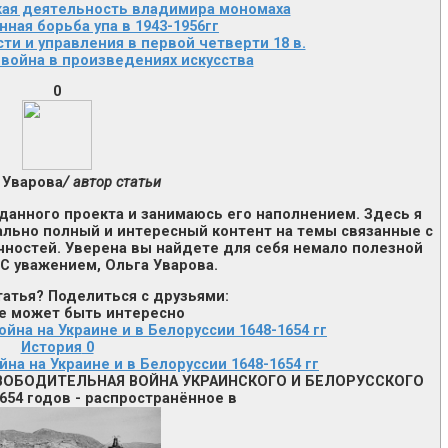
кая деятельность владимира мономаха
ная борьба упа в 1943-1956гг
ти и управления в первой четверти 18 в.
война в произведениях искусства
0
 Уварова
/ автор статьи
данного проекта и занимаюсь его наполнением. Здесь я
ально полный и интересный контент на темы связанные с
чностей. Уверена вы найдете для себя немало полезной
С уважением, Ольга Уварова.
атья? Поделиться с друзьями:
е может быть интересно
История
0
на на Украине и в Белоруссии 1648-1654 гг
ВОБОДИТЕЛЬНАЯ ВОЙНА УКРАИН­СКОГО И БЕЛОРУССКОГО
4 годов - рас­про­стра­нён­ное в