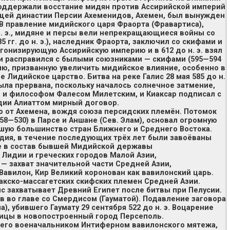
 и поддержали восстание мидян против Ассирийской империй
вящей династии Персии Ахеменидов, Ахемен, был вынужден
В правление мидийского царя Фраорта (Фравартиса),
н. э., мидяне и персы вели непрекращающиеся войны со
 гг. до н. э.), наследник Фраорта, заключил со скифами и
гонизирующую Ассирийскую империю и в 612 до н. э. взял
и расправился с былыми союзниками — скифами (595—594
ансию, призванную увеличить мидийское влияние, особенно в
 Лидийское царство. Битва на реке Галис 28 мая 585 до н.
ла прервана, поскольку началось солнечное затмение,
 и философом Фалесом Милетским, и Киаксар подписал с
ии Алиаттом мирный договор.
 от Ахемена, вождя союза персидских племён. Потомок
58—530) в Парсе и Аншане (Сев. Элам), основал огромную
ую большинство стран Ближнего и Среднего Востока.
идия, в течение последующих трёх лет были завоёваны
е в состав бывшей Мидийской державы
ат Лидии и греческих городов Малой Азии,
. — захват значительной части Средней Азии,
ен Вавилон, Кир Великий коронован как вавилонский царь.
 сакско-массагетских скифских племен Средней Азии.
бис захватывает Древний Египет после битвы при Пелусии.
ов во главе со Смердисом (Гауматой). Подавление заговора
), убившего Гаумату 29 сентября 522 до н. э. Воцарение
лицы в новопостроенный город Персеполь.
и его военачальником Интиферном вавилонского мятежа,