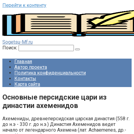
Перейти к контенту
Sogetsu-Mf.ru
Поиск:
Главная
Автор проекта
Политика конфиденциальности
Контакты
Карта сайта
Основные персидские цари из
династии ахеменидов
Ахемениды, древнеперсидская царская династия (558 г.
до н.э - 330 г. до н.э.) Династия Ахеменидов ведет
начало от легендарного Ахемена (лат. Achaemenes, др.-