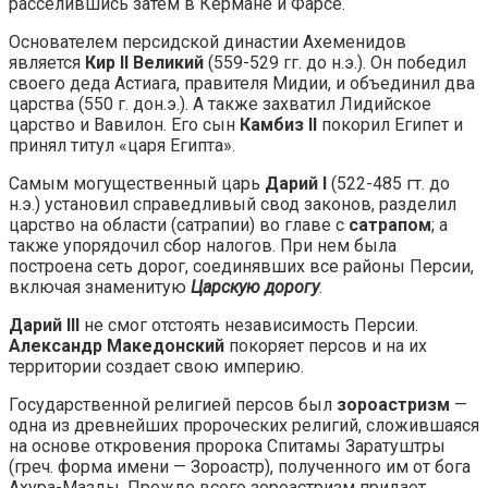
расселившись затем в Кермане и Фарсе.
Основателем персидской династии Ахеменидов
является
Кир II Великий
(559-529 гг. до н.э.). Он победил
своего деда Астиага, правителя Мидии, и объединил два
царства (550 г. дон.э.). А также захватил Лидийское
царство и Вавилон. Его сын
Камбиз II
покорил Египет и
принял титул «царя Египта».
Самым могущественный царь
Дарий I
(522-485 гт. до
н.э.) установил справедливый свод законов, разделил
царство на области (сатрапии) во главе с
сатрапом
; а
также упорядочил сбор налогов. При нем была
построена сеть дорог, соединявших все районы Персии,
включая знаменитую
Царскую дорогу
.
Дарий III
не смог отстоять независимость Персии.
Александр Македонский
покоряет персов и на их
территории создает свою империю.
Государственной религией персов был
зороастризм
—
одна из древнейших пророческих религий, сложившаяся
на основе откровения пророка Спитамы Заратуштры
(греч. форма имени — Зороастр), полученного им от бога
Ахура-Мазды. Прежде всего зороастризм придает