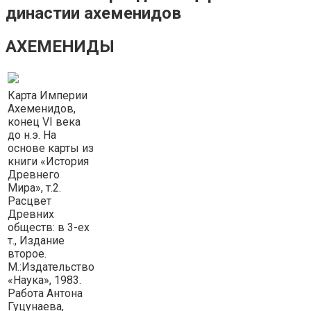
династии ахеменидов
АХЕМЕНИДЫ
Карта Империи
Ахеменидов,
конец VI века
до н.э. На
основе карты из
книги «История
Древнего
Мира», т.2.
Расцвет
Древних
обществ: в 3-ех
т., Издание
второе.
М.:Издательство
«Наука», 1983.
Работа Антона
Гуцунаева,