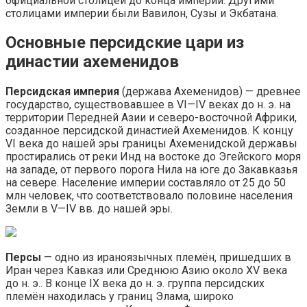
официальной столицей до конца империи. Другими
столицами империи были Вавилон, Сузы и Экбатана.
Основные персидские цари из
династии ахеменидов
Персидская империя
(держава Ахеменидов) — древнее
государство, существовавшее в VI—IV веках до н. э. на
территории Передней Азии и северо-восточной Африки,
созданное персидской династией Ахеменидов. К концу
VI века до нашей эры границы Ахеменидской державы
простирались от реки Инд на востоке до Эгейского моря
на западе, от первого порога Нила на юге до Закавказья
на севере. Население империи составляло от 25 до 50
млн человек, что соответствовало половине населения
Земли в V—IV вв. до нашей эры.
Персы
— одно из ираноязычных племён, пришедших в
Иран через Кавказ или Среднюю Азию около XV века
до н. э.. В конце IX века до н. э. группа персидских
племён находилась у границ Элама, широко