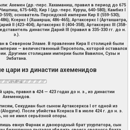
: Ахемен (др.-перс. Хахаманиш, правил в период до 675
Чишпиш, 675-640); Кир I (др.-перс. Куруш, 640-580); Камбиз I
-559); основатель Персидской империи Кир II (559-530);
-486); Ксеркс I (Хшаярша; 486-465); Артаксеркс I (Артахшатра,
арий II (423-404); Артаксеркс II (404-358); Артаксеркс III (358-
редставитель династии Дарий III (правил в 335-330 гг. до н.
э.).
н в Северном Эламе. В правление Кира II столицей были
 империи — величественный Персеполь, которой оставался
ии. Другими столицами империи были Вавилон, Сузы и
Экбатана.
е цари из династии ахеменидов
царь, правил в 424 — 423 годах до н. э., из династии
Ахеменидов.
аписям, Секудиан был сыном Артаксеркса I от одной из
logyne). После убийства Ксеркса II в июле 424 г. до н. э.
ь, но не имел серьёзной опоры.
лишь евнух Фарнак и двоюродный брат узурпатора, сын
ан безуспешно пытался убедить своего сводного брата