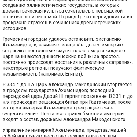
созданию эллинистических государств, в которых
древнегреческая культура сочеталась с персидской
политической системой. Период Греко-персидских войн
прекрасно отражен в сочинениях древнегреческих
историков.
Греческим городам удалось остановить экспансию
Ахеменидов, и, начиная с конца V в. до н.э. империю
сотрясают постоянные смуты: после смерти каждого
царя начинаются династические войны за престол,
постоянно происходят восстания в различных сатрапиях,
некоторые регионы получают фактическую
независимость (например, Египет).
В 334 г. до н.э. царь Александр Македонский вторгается
в пределы государства Ахеменидов; последний
персидский царь Дарий III терпит поражение. В 331 г. до
н.э. происходит решающая битва при Гавгамелах, после
которой империя Ахеменидов прекращает свое
существование. Почти все страны бывшей империи
входят в состав державы Александра Македонского.
Управление империей Ахеменидов, представлявшей
собой восточную деспотию, осуществлялось при