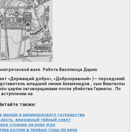
внегреческой вазе. Работа Вазописца Дария.
начает «Держащий добро», «Добронравный» )— персидский
Представитель младшей линии Ахеменидов , сын Виштаспы
ашён царём заговорщиками после убийства Гауматы . По
вступлении на
Читайте также:
е мидии и ахеменидского государства
власть. верховный тайный совет
кое стояние на реке угре
ика россии в первые годы xix века