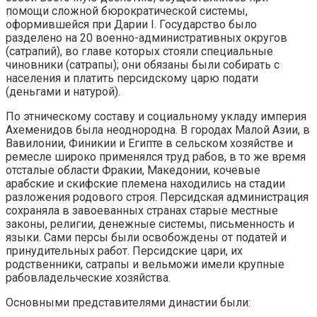
помощи сложной бюрократической системы,
оформившейся при Дарии I. Государство было
разделено на 20 военно-административных округов
(сатрапий), во главе которых стояли специальные
чиновники (сатрапы); они обязаны были собирать с
населения и платить персидскому царю подати
(деньгами и натурой).
По этническому составу и социальному укладу империя
Ахеменидов была неоднородна. В городах Малой Азии, в
Вавилонии, Финикии и Египте в сельском хозяйстве и
ремесле широко применялся труд рабов, в то же время
отсталые области Фракии, Македонии, кочевые
арабские и скифские племена находились на стадии
разложения родового строя. Персидская администрация
сохраняла в завоеванных странах старые местные
законы, религии, денежные системы, письменность и
языки. Сами персы были освобождены от податей и
принудительных работ. Персидские цари, их
родственники, сатрапы и вельможи имели крупные
рабовладельческие хозяйства.
Основными представителями династии были: