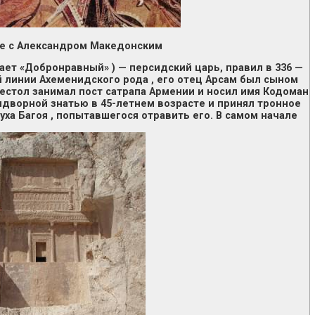
тве с Александром Македонским
ачает «Добронравный» ) — персидский царь, правил в 336 —
ой линии Ахеменидского рода , его отец Арсам был сыном
престол занимал пост сатрапа Армении и носил имя Кодоман
идворной знатью в 45-летнем возрасте и принял тронное
нуха Багоя , попытавшегося отравить его. В самом начале