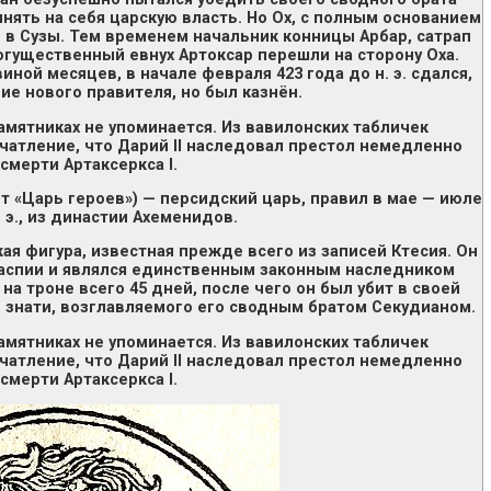
инять на себя царскую власть. Но Ох, с полным основанием
л в Сузы. Тем временем начальник конницы Арбар, сатрап
огущественный евнух Артоксар перешли на сторону Оха.
ной месяцев, в начале февраля 423 года до н. э. сдался,
ие нового правителя, но был казнён.
амятниках не упоминается. Из вавилонских табличек
чатление, что Дарий II наследовал престол немедленно
смерти Артаксеркса I.
ает «Царь героев») — персидский царь, правил в мае — июле
. э., из династии Ахеменидов.
ая фигура, известная прежде всего из записей Ктесия. Он
маспии и являлся единственным законным наследником
на троне всего 45 дней, после чего он был убит в своей
 знати, возглавляемого его сводным братом Секудианом.
амятниках не упоминается. Из вавилонских табличек
чатление, что Дарий II наследовал престол немедленно
смерти Артаксеркса I.