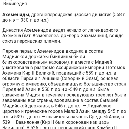
Википедия
Ахемениды
, древнеперсидская царская династия (558 г.
до н.э — 330 г. до н.э.)
Династия Ахеменидов ведет начало от легендарного
Ахемена (лат. Achaemenes, др.-перс. Хахаманиш), вождя
союза персидских племен.
Персия первых Ахеменидов входила в состав
Мидийской державы (мидийцы были
близкородственным народом), и вместе с Мидией
участвовала в разгроме Ассирийской империи. Потомок
Ахемена Кир II Великий, правивший с 559 г. до н.э. в
области Парса и г. Аншане (Северный Элам), основал
огромную империю, объединившую большинство стран
Передней Азии: в 550 г. до н.э.-549 г. до н.э. была
захвачена Мидия, в течение последующих трех лет были
завоеваны все страны, входившие в состав бывшей
Мидийской державы; в 546 г. до н.э. — Лидийское
царство и греческие города Малой Азии; между 545 г. до
н.э. и 539 г. до н.э. — значительная часть Средней Азии; в
539 — Вавилония (Кир II был коронован как царь
Вавилона). В 525 г. до н.э. персидский царь Камбиз II