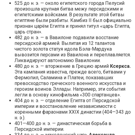
525 до н. э. — около египетского города Пелусий
произошла крупная битва межу персидскими и
египетскими войсками. В результате этой битвы
египтяне были разбиты. Камбиз II был официально
признан царём Египта и принял титул «царь Египта,
царь стран».
482 до н. э. — в Вавилоне подавили восстание
персидской армией. Вылитая из 12 талантов
чистого золота статуя идола Бэла-Мардука
вывозится персами из Вавилона и переплавляется.
Ликвидируют автономию Вавилонии.
480 до н. э. — вторжение в Грецию армий
Ксеркса.
Эта кампания известна, прежде всего, битвами у
Фермопил, Саламина и Платеи, показавших
превосходство греческого военного искусства и
героизм воинов Эллады. Например, эти события
легли в основу кинофильма «300 спартанцев».
404 до н. э. — отделение Египта от Персидской
империи и восстановление независимости с
коренными фараонами XXIX династии (404—343 до
н. э.).
401—400 до н. э. — династическая борьба в
Персидской империи.
334 до н. э. — македонский царь
Александр