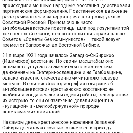
происходили мощные народные восстания, действовали
партизанские формирования. Повстанческое движение
разворачивалось и на территориях, контролируемых
Советской Россией. Причем очень часто
антибольшевистские повстанцы шли под лозунгами той
же советской власти, только хотели они «правильных»
Советов. «Советы без коммунистов» — такой лозунг
гремел от Запорожья до Восточной Сибири.
31 января 1921 года началось Западно-Сибирское
(Ишимское) восстание. По своим масштабам оно
ненамного уступало знаменитым повстанческим
движениям на Екатеринославщине и на Тамбовщине,
однако известно отечественному читателю гораздо
меньше. В советской историографии говорить об
антибольшевистских крестьянских восстаниях не
любили, а когда все же выходили работы, освещавшие
их историю, то они обязательно делали акцент на
«кулацкой» и «мелкобуржуазной» природе
повстанческих движений.
На самом деле, крестьянское население Западной
Сибири достаточно лояльно отнеслось к приходу