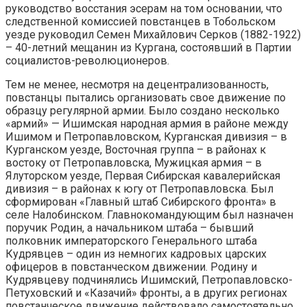
руководство восстания эсерам на том основании, что
следственной комиссией повстанцев в Тобольском
уезде руководил Семен Михайлович Серков (1882-1922)
– 40-летний мещанин из Кургана, состоявший в Партии
социалистов-революционеров.
Тем не менее, несмотря на децентрализованность,
повстанцы пытались организовать свое движение по
образцу регулярной армии. Было создано несколько
«армий» — Ишимская народная армия в районе между
Ишимом и Петропавловском, Курганская дивизия – в
Курганском уезде, Восточная группа – в районах к
востоку от Петропавловска, Мужицкая армия – в
Ялуторском уезде, Первая Сибирская кавалерийская
дивизия – в районах к югу от Петропавловска. Был
сформирован «Главный штаб Сибирского фронта» в
селе Налобинском. Главнокомандующим был назначен
поручик Родин, а начальником штаба – бывший
полковник императорского Генерального штаба
Кудрявцев – один из немногих кадровых царских
офицеров в повстанческом движении. Родину и
Кудрявцеву подчинялись Ишимский, Петропавловско-
Петуховский и «Казачий» фронты, а в других регионах
повстанческое движение действовало самостоятельно.