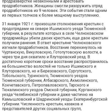
продразверстке незаконными и арестовать
продработников. Женщины смогли разоружить отряд
продработников из 9 человек. Эти события стали одним
из первых толчков к более мощному выступлению.
31 января 1921 г. произошли столкновения крестьян с
продотрядами на севере Ишимского уезда Тюменской
губернии, в результате которых в селе Челноковском
продармейцы убили двоих крестьян, еще двое крестьян
получили ранения. В ответ крестьяне Челноковского
изгнали продработников. Восстание перекинулось на
Чуртанскую, Викуловскую, Готопутовскую волости, а
через три дня охватило и Ялуторовский уезд. В
достаточно короткие сроки восстание распространилось
на большинство волостей не только Ишимского и
Ялуторовского, но и Березовского, Сургутского,
Тобольского, Туринского, Тюменского уездов
Тюменской губернии, Атбасарского, Акмолинского,
Кокчетавского, Петропавловского, Тарского и
Тюкалинского уездов Омской губернии, Курганского
уезда Челябинской губернии и даже частично на
Камышловский и Шадринский уезды Екатеринбургской
губернии. Численность крестьян, казаков и
представителей других социальных групп,