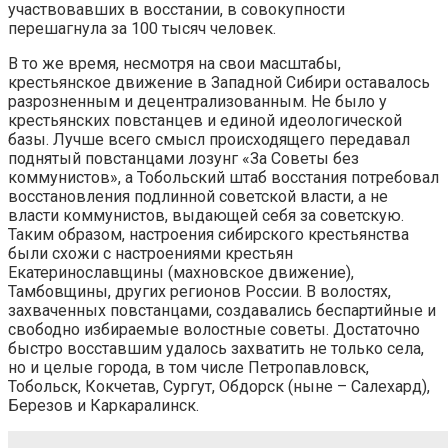
участвовавших в восстании, в совокупности
перешагнула за 100 тысяч человек.
В то же время, несмотря на свои масштабы,
крестьянское движение в Западной Сибири оставалось
разрозненным и децентрализованным. Не было у
крестьянских повстанцев и единой идеологической
базы. Лучше всего смысл происходящего передавал
поднятый повстанцами лозунг «За Советы без
коммунистов», а Тобольский штаб восстания потребовал
восстановления подлинной советской власти, а не
власти коммунистов, выдающей себя за советскую.
Таким образом, настроения сибирского крестьянства
были схожи с настроениями крестьян
Екатеринославщины (махновское движение),
Тамбовщины, других регионов России. В волостях,
захваченных повстанцами, создавались беспартийные и
свободно избираемые волостные советы. Достаточно
быстро восставшим удалось захватить не только села,
но и целые города, в том числе Петропавловск,
Тобольск, Кокчетав, Сургут, Обдорск (ныне – Салехард),
Березов и Каркаралинск.