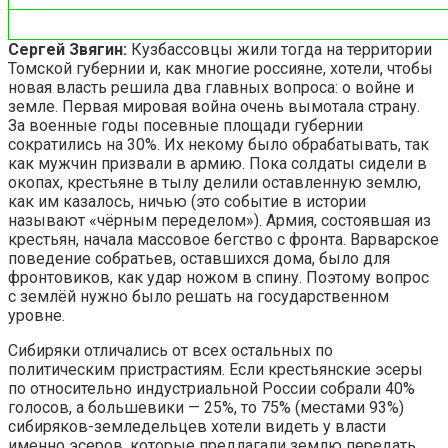
Сергей Звягин:
Кузбассовцы жили тогда на территории
Томской губернии и, как многие россияне, хотели, чтобы
новая власть решила два главных вопроса: о войне и
земле. Первая мировая война очень вымотала страну.
За военные годы посевные площади губернии
сократились на 30%. Их некому было обрабатывать, так
как мужчин призвали в армию. Пока солдаты сидели в
окопах, крестьяне в тылу делили оставленную землю,
как им казалось, ничью (это событие в истории
называют «чёрным переделом»). Армия, состоявшая из
крестьян, начала массовое бегство с фронта. Варварское
поведение собратьев, оставшихся дома, было для
фронтовиков, как удар ножом в спину. Поэтому вопрос
с землёй нужно было решать на государственном
уровне.
Сибиряки отличались от всех остальных по
политическим пристрастиям. Если крестьянские эсеры
по относительно индустриальной России собрали 40%
голосов, а большевики — 25%, то 75% (местами 93%)
сибиряков-земледельцев хотели видеть у власти
именно эсеров, которые предлагали землю передать