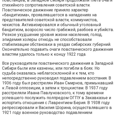
повстанцев, в Западной Сибири продолжали тлеть очаги
стихийного сопротивления советской власти.
Повстанческое движение приняло характер
«бандитизма», проявлявшегося в нападениях на
представителей советской власти, коммунистов,
чекистов. Активизировался и обычный уголовный
бандитизм, возросло число грабежей, разбоев и убийств.
Резкое ухудшение уровня жизни населения, голод,
эпидемия холеры отнюдь не способствовали
стабилизации обстановки в уездах сибирских губерний.
Окончательно подавить очаги повстанческого движения
властям удалось только к концу 1922 года.
Все руководители повстанческого движения в Западной
Сибири были или казнены, или погибли в боях. Но
судьба оказалась неблагосклонной и к тем, кто
непосредственно руководил подавлением восстания. В
1936 году был расстрелян Иван Смирнов, примыкавший
к Левой оппозиции, а затем к троцкистам. В 1937 году
расстреляли Ивана Павлуновского, к тому времени
успевшего послужить полпредом ОГПУ в Закавказье и
испортить отношения с Лаврентием Берия. В 1938 году
репрессировали и Василия Шорина, осуществлявшего в
1921 году военное руководство подавлением