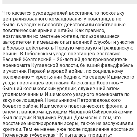
Что касается руководителей восстания, то поскольку
централизованного командования у повстанцев не
было, в уездах и волостях действовали собственные
повстанческие армии и штабы. Как правило,
возглавляли их местные жители, пользовавшиеся
авторитетом и имевшие опыт военной службы и участия
в боевых действиях в Первую мировую и Гражданскую
войны. В Тобольском уезде повстанцев возглавил
Василий Желтовский – 26-летний делопроизводитель
военкомата Кугаевской волости, бывший фельдфебель
и участник Первой мировой войны, по социальному
положению – крестьянин-бедняк. На севере Ишимского
уезда повстанцев возглавил Александр Коротков –
бывший колчаковский урядник, служивший затем
уполномоченным Ишимского уездного военкомата по
закупке лошадей. Начальником Петропавловского
боевого района Ишимского повстанческого фронта, а
затем главнокомандующим Народной Сибирской армии
был поручик Владимир Родин. Домыслы о том, что
восстание инспирировали эсеры, также не заслуживали
критики. Тем не менее, уже после подавления восстания
Тюменская губернская ЧК пыталась «пришить»