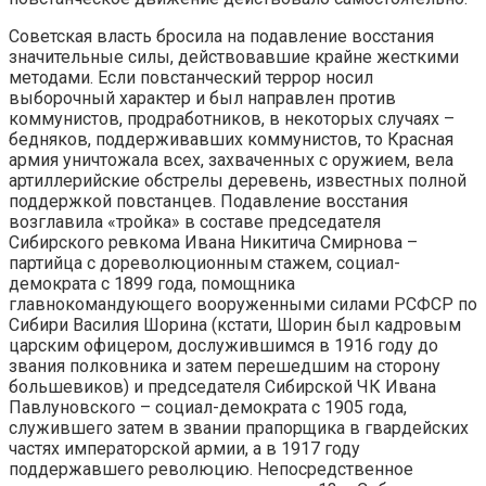
Советская власть бросила на подавление восстания
значительные силы, действовавшие крайне жесткими
методами. Если повстанческий террор носил
выборочный характер и был направлен против
коммунистов, продработников, в некоторых случаях –
бедняков, поддерживавших коммунистов, то Красная
армия уничтожала всех, захваченных с оружием, вела
артиллерийские обстрелы деревень, известных полной
поддержкой повстанцев. Подавление восстания
возглавила «тройка» в составе председателя
Сибирского ревкома Ивана Никитича Смирнова –
партийца с дореволюционным стажем, социал-
демократа с 1899 года, помощника
главнокомандующего вооруженными силами РСФСР по
Сибири Василия Шорина (кстати, Шорин был кадровым
царским офицером, дослужившимся в 1916 году до
звания полковника и затем перешедшим на сторону
большевиков) и председателя Сибирской ЧК Ивана
Павлуновского – социал-демократа с 1905 года,
служившего затем в звании прапорщика в гвардейских
частях императорской армии, а в 1917 году
поддержавшего революцию. Непосредственное