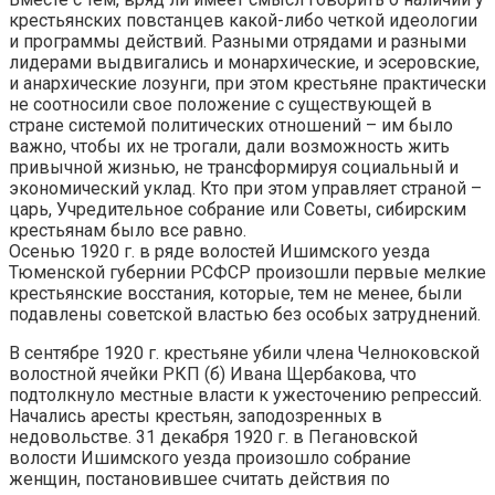
крестьянских повстанцев какой-либо четкой идеологии
и программы действий. Разными отрядами и разными
лидерами выдвигались и монархические, и эсеровские,
и анархические лозунги, при этом крестьяне практически
не соотносили свое положение с существующей в
стране системой политических отношений – им было
важно, чтобы их не трогали, дали возможность жить
привычной жизнью, не трансформируя социальный и
экономический уклад. Кто при этом управляет страной –
царь, Учредительное собрание или Советы, сибирским
крестьянам было все равно.
Осенью 1920 г. в ряде волостей Ишимского уезда
Тюменской губернии РСФСР произошли первые мелкие
крестьянские восстания, которые, тем не менее, были
подавлены советской властью без особых затруднений.
В сентябре 1920 г. крестьяне убили члена Челноковской
волостной ячейки РКП (б) Ивана Щербакова, что
подтолкнуло местные власти к ужесточению репрессий.
Начались аресты крестьян, заподозренных в
недовольстве. 31 декабря 1920 г. в Пегановской
волости Ишимского уезда произошло собрание
женщин, постановившее считать действия по