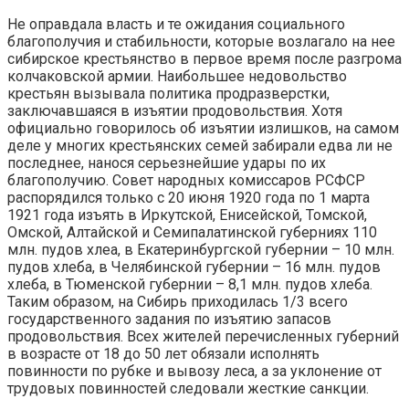
Не оправдала власть и те ожидания социального
благополучия и стабильности, которые возлагало на нее
сибирское крестьянство в первое время после разгрома
колчаковской армии. Наибольшее недовольство
крестьян вызывала политика продразверстки,
заключавшаяся в изъятии продовольствия. Хотя
официально говорилось об изъятии излишков, на самом
деле у многих крестьянских семей забирали едва ли не
последнее, нанося серьезнейшие удары по их
благополучию. Совет народных комиссаров РСФСР
распорядился только с 20 июня 1920 года по 1 марта
1921 года изъять в Иркутской, Енисейской, Томской,
Омской, Алтайской и Семипалатинской губерниях 110
млн. пудов хлеа, в Екатеринбургской губернии – 10 млн.
пудов хлеба, в Челябинской губернии – 16 млн. пудов
хлеба, в Тюменской губернии – 8,1 млн. пудов хлеба.
Таким образом, на Сибирь приходилась 1/3 всего
государственного задания по изъятию запасов
продовольствия. Всех жителей перечисленных губерний
в возрасте от 18 до 50 лет обязали исполнять
повинности по рубке и вывозу леса, а за уклонение от
трудовых повинностей следовали жесткие санкции.