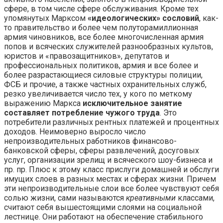
сфере, в том числе сфере обслуживания. Кроме тех
упомянутых Марксом
«идеологических» сословий
, как-
то правительство и более чем полуторамиллионная
армия чиновников, все более многочисленная армия
попов и всяческих служителей разнообразных культов,
юристов и «правозащитников», депутатов и
профессиональных политиков, армия и все более и
более разрастающиеся силовые структуры полиции,
ФСБ и прочие, а также частных охранительных служб,
резко увеличивается число тех, у кого по меткому
выражению Маркса
исключительное занятие
составляет потребление чужого труда
. Это
потребители различных рентных платежей и процентных
доходов. Неимоверно выросло число
непроизводительных работников финансово-
банковской сферы, сферы развлечений, досуговых
услуг, организации зрелищ и всяческого шоу-бизнеса и
пр. пр. Плюс к этому класс прислуги домашней и обслуги
имущих слоев в разных местах и сферах жизни. Причем
эти непроизводительные слои все более чувствуют себя
солью жизни, сами называются
креативными
классами,
считают себя вышестоящими слоями на социальной
лестнице. Они работают на обеспечение стабильного