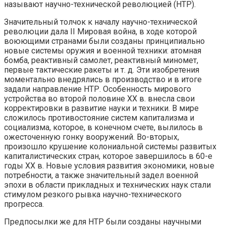
называют научно-технической революцией (НТР).
Значительный толчок к началу научно-технической
революции дала II Мировая война, в ходе которой
воюющими странами были созданы принципиально
новые системы оружия и военной техники: атомная
бомба, реактивный самолет, реактивный миномет,
первые тактические ракеты и т. д. Эти изобретения
моментально внедрялись в производство и в итоге
задали направление НТР. Особенность мирового
устройства во второй половине ХХ в. внесла свои
корректировки в развитие науки и техники. В мире
сложилось противостояние систем капитализма и
социализма, которое, в конечном счете, вылилось в
ожесточенную гонку вооружений. Во-вторых,
произошло крушение колониальной системы развитых
капиталистических стран, которое завершилось в 60-е
годы ХХ в. Новые условия развития экономики, новые
потребности, а также значительный задел военной
эпохи в области прикладных и технических наук стали
стимулом резкого рывка научно-технического
прогресса.
Предпосылки же для НТР были созданы научными