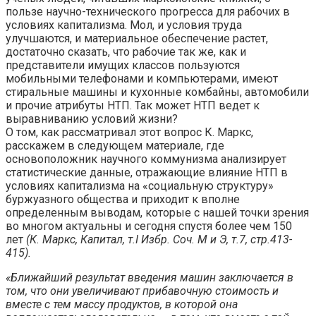
пользе научно-технического прогресса для рабочих в
условиях капитализма. Мол, и условия труда
улучшаются, и материальное обеспечение растет,
достаточно сказать, что рабочие так же, как и
представители имущих классов пользуются
мобильными телефонами и компьютерами, имеют
стиральные машины и кухонные комбайны, автомобили
и прочие атрибуты НТП. Так может НТП ведет к
выравниванию условий жизни?
О том, как рассматривал этот вопрос К. Маркс,
расскажем в следующем материале, где
основоположник научного коммунизма анализирует
статистические данные, отражающие влияние НТП в
условиях капитализма на «социальную структуру»
буржуазного общества и приходит к вполне
определенным выводам, которые с нашей точки зрения
во многом актуальны и сегодня спустя более чем 150
лет
(К. Маркс, Капитал, т.I Избр. Соч. М и Э, т.7, стр.413-
415).
«Ближайший результат введения машин заключается в
том, что они увеличивают прибавочную стоимость и
вместе с тем массу продуктов, в которой она