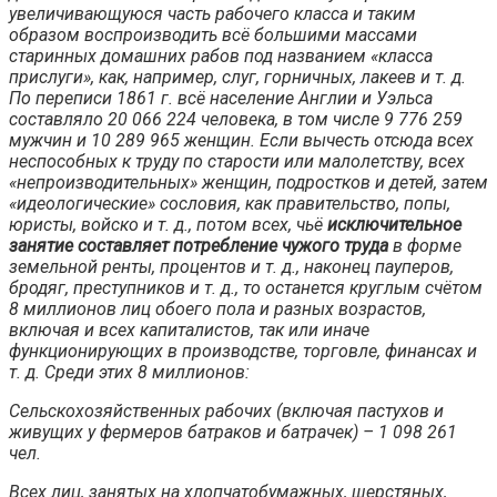
увеличивающуюся часть рабочего класса и таким
образом воспроизводить всё большими массами
старинных домашних рабов под названием «класса
прислуги», как, например, слуг, горничных, лакеев и т. д.
По переписи 1861 г. всё население Англии и Уэльса
составляло 20 066 224 человека, в том числе 9 776 259
мужчин и 10 289 965 женщин. Если вычесть отсюда всех
неспособных к труду по старости или малолетству, всех
«непроизводительных» женщин, подростков и детей, затем
«идеологические» сословия, как правительство, попы,
юристы, войско и т. д., потом всех, чьё
исключительное
занятие составляет потребление чужого труда
в форме
земельной ренты, процентов и т. д., наконец пауперов,
бродяг, преступников и т. д., то останется круглым счётом
8 миллионов лиц обоего пола и разных возрастов,
включая и всех капиталистов, так или иначе
функционирующих в производстве, торговле, финансах и
т. д. Среди этих 8 миллионов:
Сельскохозяйственных рабочих (включая пастухов и
живущих у фермеров батраков и батрачек) – 1 098 261
чел.
Всех лиц, занятых на хлопчатобумажных, шерстяных,