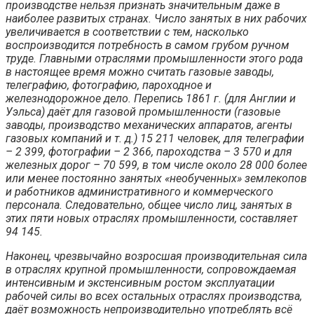
производстве нельзя признать значительным даже в
наиболее развитых странах. Число занятых в них рабочих
увеличивается в соответствии с тем, насколько
воспроизводится потребность в самом грубом ручном
труде. Главными отраслями промышленности этого рода
в настоящее время можно считать газовые заводы,
телеграфию, фотографию, пароходное и
железнодорожное дело. Перепись 1861 г. (для Англии и
Уэльса) даёт для газовой промышленности (газовые
заводы, производство механических аппаратов, агенты
газовых компаний и т. д.) 15 211 человек, для телеграфии
– 2 399, фотографии – 2 366, пароходства – 3 570 и для
железных дорог – 70 599, в том числе около 28 000 более
или менее постоянно занятых «необученных» землекопов
и работников административного и коммерческого
персонала. Следовательно, общее число лиц, занятых в
этих пяти новых отраслях промышленности, составляет
94 145.
Наконец, чрезвычайно возросшая производительная сила
в отраслях крупной промышленности, сопровождаемая
интенсивным и экстенсивным ростом эксплуатации
рабочей силы во всех остальных отраслях производства,
даёт возможность непроизводительно употреблять всё