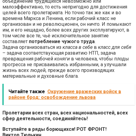
объединение трудящихся невозможно или
малоэффективно, то есть непригодно для достижения
целей всего пролетариата. Но точно так же как и во
времена Маркса и Ленина, если рабочий класс не
организован и не революционен, он ничто. И помыкают
им, и его нещадно, более всех других эксплуатируют, в
том числе все те, чьё исключительное занятие
составляет
потребление чужого труда
.
Задача организоваться из
класса в себе
в
класс для себя
– задача соответствующая развитию НТП, задача
превращения рабочей
коняги
в человека, чтобы плоды
прогресса не присваивались избранными, а улучшали
жизнь всех людей, прежде всего производящих
материальные и духовные блага.
Читайте также
Окружение вражеских войск в
районе брод: освобождение львова
Пролетарии всех стран, всех национальностей, всех
сфер деятельности, соединяйтесь!
Вступайте в ряды борющихся! РОТ ФРОНТ!
Виктор Тюлькин,