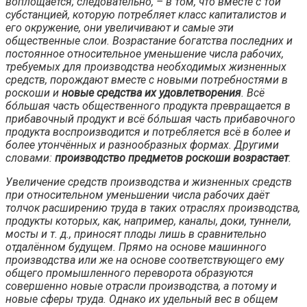
воплощается; следовательно, – в том, что вместе с той
субстанцией, которую потребляет класс капиталистов и
его окружение, они увеличивают и самые эти
общественные слои. Возрастание богатства последних и
постоянное относительное уменьшение числа рабочих,
требуемых для производства необходимых жизненных
средств, порождают вместе с новыми потребностями в
роскоши и
новые средства их удовлетворения
. Всё
бо́льшая часть общественного продукта превращается в
прибавочный продукт и всё бо́льшая часть прибавочного
продукта воспроизводится и потребляется всё в более и
более утончённых и разнообразных формах. Другими
словами:
производство предметов роскоши возрастает
.
Увеличение средств производства и жизненных средств
при относительном уменьшении числа рабочих даёт
толчок расширению труда в таких отраслях производства,
продукты которых, как, например, каналы, доки, туннели,
мосты и т. д., приносят плоды лишь в сравнительно
отдалённом будущем. Прямо на основе машинного
производства или же на основе соответствующего ему
общего промышленного переворота образуются
совершенно новые отрасли производства, а потому и
новые сферы труда. Однако их удельный вес в общем