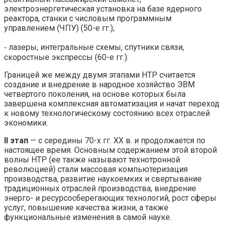
электроэнергетическая установка на базе ядерного
реактора, станки с числовым программным
управлением (ЧПУ) (50-е гг.);
‑ лазеры, интегральные схемы, спутники связи,
скоростные экспрессы (60-е гг.).
Границей же между двумя этапами НТР считается
создание и внедрение в народное хозяйство ЭВМ
четвертого поколения, на основе которых была
завершена комплексная автоматизация и начат переход
к новому технологическому состоянию всех отраслей
экономики.
II этап
— с середины 70-х гг. ХХ в. и продолжается по
настоящее время. Основным содержанием этой второй
волны НТР (ее также называют технотронной
революцией) стали массовая компьютеризация
производства, развитие наукоемких и свертывание
традиционных отраслей производства, внедрение
энерго- и ресурсосберегающих технологий, рост сферы
услуг, повышение качества жизни, а также
функциональные изменения в самой науке.