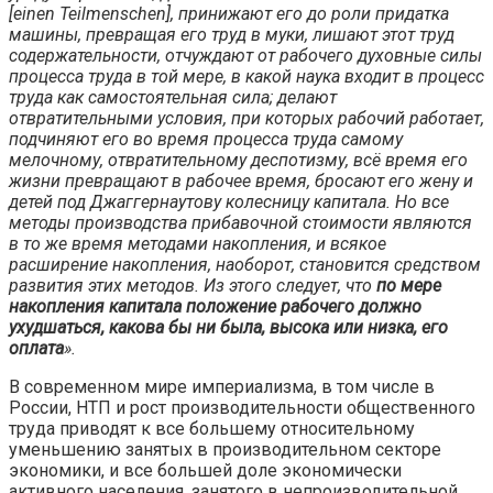
[einen Teilmenschen], принижают его до роли придатка
машины, превращая его труд в муки, лишают этот труд
содержательности, отчуждают от рабочего духовные силы
процесса труда в той мере, в какой наука входит в процесс
труда как самостоятельная сила; делают
отвратительными условия, при которых рабочий работает,
подчиняют его во время процесса труда самому
мелочному, отвратительному деспотизму, всё время его
жизни превращают в рабочее время, бросают его жену и
детей под Джаггернаутову колесницу капитала. Но все
методы производства прибавочной стоимости являются
в то же время методами накопления, и всякое
расширение накопления, наоборот, становится средством
развития этих методов. Из этого следует, что
по мере
накопления капитала положение рабочего должно
ухудшаться, какова бы ни была, высока или низка, его
оплата
».
В современном мире империализма, в том числе в
России, НТП и рост производительности общественного
труда приводят к все большему относительному
уменьшению занятых в производительном секторе
экономики, и все большей доле экономически
активного населения, занятого в непроизводительной