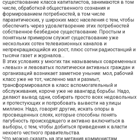
существование класса капиталистов, занимаются в том
числе, обработкой общественного сознания и
формированием потребностей, в том числе
паразитических, у широких масс населения с тем, чтобы
обеспечить через удовлетворение этих потребностей
собственное безбедное существование. Простым и
понятным примером служит существование уже
нескольких сотен телевизионных каналов и
непрекращающийся их рост, плюс сотни радиостанций и
тысячи газет и журналов…
В этих условиях у многих так называемых современных
«левых» и левоватых политически активных граждан и
организаций возникает заметное уныние: мол, рабочий
класс уже не тот, численно мал и размыт,
трансформировался в класс вспомогательный и
обслуживания, короче уже не авангард борьбы. Надо,
делают вывод одни, собирать просто всех недовольных
и протестующих и попробовать вывести на улицы
миллион. Надо, говорят другие, искать опоры в
просвещенных слоях, которые способны понять
пагубность происходящего и активно включиться в
выборы, с тем, чтобы добиться приведения к власти
некоего
честного
правительства.
Что можно сказать на эти метания коммунистам