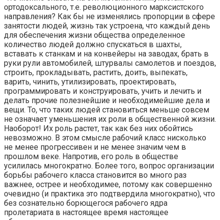
ортодоксального, т.е. революционного марксистского
направления? Как бы не изменялись пропорции в сфере
занятости людей, жизнь так устроена, что каждый день
для обеспечения жизни общества определенное
количество людей должно спускаться в шахты,
вставать к станкам и на конвейеры на заводах, брать в
руки рули автомобилей, штурвалы самолетов и поездов,
строить, прокладывать, растить, доить, выпекать,
варить, чинить, утилизировать, проектировать,
программировать и конструировать, учить и лечить и
делать прочие полезнейшие и необходимейшие дела и
вещи. То, что таких людей становиться меньше совсем
не означает уменьшения их роли в общественной жизни.
Наоборот! Их роль растет, так как без них обойтись
невозможно. В этом смысле рабочий класс нисколько
не менее прогрессивен и не менее значим чем в
прошлом веке. Напротив, его роль в обществе
усилилась многократно. Более того, вопрос организации
борьбы рабочего класса становится во много раз
важнее, острее и необходимее, потому как совершенно
очевидно (и практика это подтвердила многократно), что
без сознательно борющегося рабочего ядра
пролетариата в настоящее время настоящее