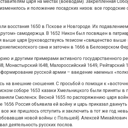
ставителям царя на местах (воеводам). Закрепленная Соб
изменилось и положение посадских низов: все городские 
ыли восстания 1650 в Пскове и Новгороде. Их подавление
угом» самодержца. В 1652 Никон был посвящен в патриар
я выше царя (руководствуясь тезисом «священство выше 
рхиепископского сана и заточен в 1666 в Белозерском Ф
орию и другими примерами активного государственного 
 Монастырский I648, Малороссийский 1649, Рейтарский 16
реформирование русской армии – введение наемных «полко
ь на внешние сношения. С просьбой о помощи к «восточно
мском соборе 1653 казаки Хмельницкого были приняты в 
 заняли Смоленск. Весной 1655 по распоряжению царя войн
е 1656 Россия объявила ей войну и царь приказал двинут
ам все же пришлось отступить и заключить в тот же год н
ребовавшая новой войны с Польшей). Алексей Михайлович 
ал деятельность русских послов.