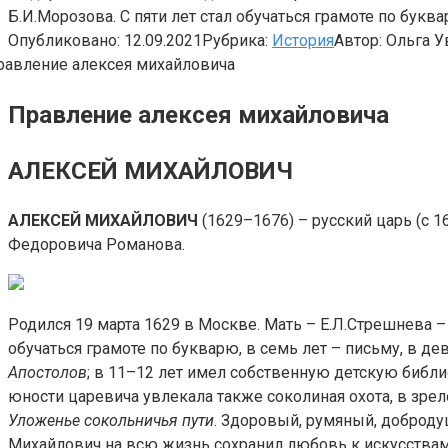
Б.И.Морозова. С пяти лет стал обучаться грамоте по буква
Опубликовано:
12.09.2021
Рубрика:
История
Автор:
Ольга У
Правление алексея михайловича
АЛЕКСЕЙ МИХАЙЛОВИЧ
АЛЕКСЕЙ МИХАЙЛОВИЧ
(1629–1676) – русский царь (с 
Федоровича Романова.
Родился 19 марта 1629 в Москве. Мать – Е.Л.Стрешнева –
обучаться грамоте по букварю, в семь лет – письму, в 
Апостолов
; в 11–12 лет имел собственную детскую библи
юности царевича увлекала также соколиная охота, в зрел
Уложенье сокольничья пути
. Здоровый, румяный, доброду
Михайлович на всю жизнь сохранил любовь к искусствам,