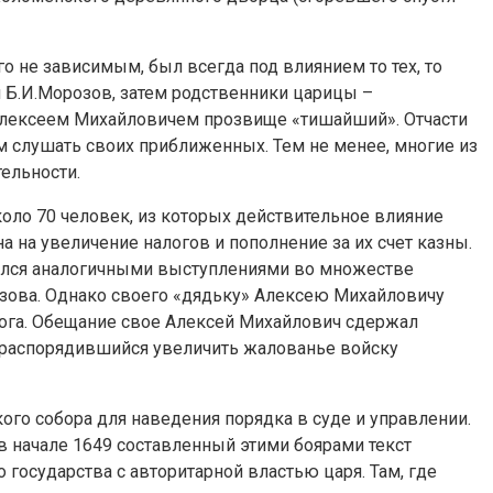
о не зависимым, был всегда под влиянием то тех, то
 Б.И.Морозов, затем родственники царицы –
а Алексеем Михайловичем прозвище «тишайший». Отчасти
 слушать своих приближенных. Тем не менее, многие из
ельности.
ло 70 человек, из которых действительное влияние
 на увеличение налогов и пополнение за их счет казны.
нулся аналогичными выступлениями во множестве
озова. Однако своего «дядьку» Алексею Михайловичу
лога. Обещание свое Алексей Михайлович сдержал
, распорядившийся увеличить жалованье войску
го собора для наведения порядка в суде и управлении.
в начале 1649 составленный этими боярами текст
государства с авторитарной властью царя. Там, где