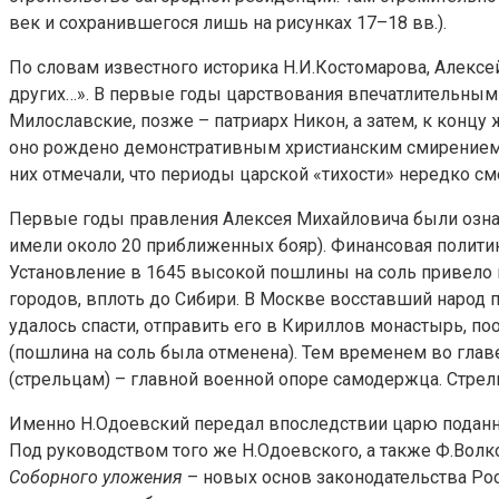
век и сохранившегося лишь на рисунках 17–18 вв.).
По словам известного историка Н.И.Костомарова, Алексей
других…». В первые годы царствования впечатлительным
Милославские, позже – патриарх Никон, а затем, к конц
оно рождено демонстративным христианским смирением 
них отмечали, что периоды царской «тихости» нередко с
Первые годы правления Алексея Михайловича были озна
имели около 20 приближенных бояр). Финансовая политик
Установление в 1645 высокой пошлины на соль привело
городов, вплоть до Сибири. В Москве восставший народ
удалось спасти, отправить его в Кириллов монастырь, п
(пошлина на соль была отменена). Тем временем во гла
(стрельцам) – главной военной опоре самодержца. Стрел
Именно Н.Одоевский передал впоследствии царю поданну
Под руководством того же Н.Одоевского, а также Ф.Волк
Соборного уложения
– новых основ законодательства Рос