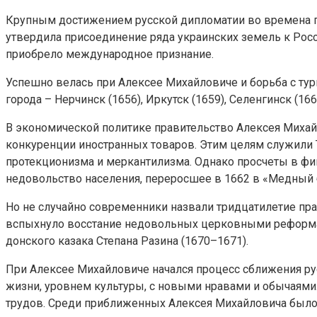
Крупным достижением русской дипломатии во времена п
утвердила присоединение ряда украинских земель к Росс
приобрело международное признание.
Успешно велась при Алексее Михайловиче и борьба с тур
города – Нерчинск (1656), Иркутск (1659), Селенгинск (166
В экономической политике правительство Алексея Михай
конкуренции иностранных товаров. Этим целям служили 
протекционизма и меркантилизма. Однако просчеты в фи
недовольство населения, переросшее в 1662 в «Медный б
Но не случайно современники назвали тридцатилетие п
вспыхнуло восстание недовольных церковными реформам
донского казака Степана Разина (1670–1671).
При Алексее Михайловиче начался процесс сближения ру
жизни, уровнем культуры, с новыми нравами и обычаями.
трудов. Среди приближенных Алексея Михайловича было н