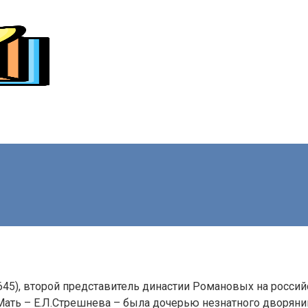
5), второй представитель династии Романовых на россий
Мать – Е.Л.Стрешнева – была дочерью незнатного дворяни