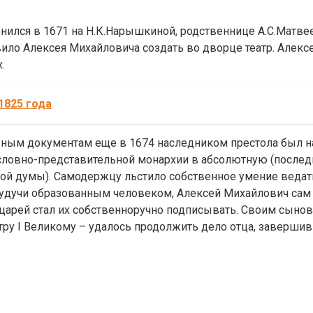
ился в 1671 на Н.К.Нарышкиной, родственнице А.С.Матве
ставило Алексея Михайловича создать во дворце театр. Ал
.
1825 года
ьным документам еще в 1674 наследником престола был н
ословно-представительной монархии в абсолютную (послед
кой думы). Самодержцу льстило собственное умение веда
Будучи образованным человеком, Алексей Михайлович сам 
 царей стал их собственноручно подписывать. Своим сын
етру I Великому – удалось продолжить дело отца, заверш