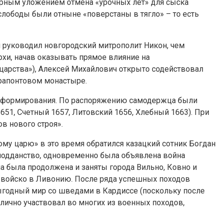
орным уложением отмена «урочных лет» для сыска
слободы были отныне «поверстаны в тягло» – то есть
м руководил новгородский митрополит Никон, чем
хи, начав оказывать прямое влияние на
царства»), Алексей Михайлович открыто содействовал
ерапонтовом монастыре.
реформирования. По распоряжению самодержца были
51, Счетный 1657, Литовский 1656, Хлебный 1663). При
в нового строя».
му царю» в это время обратился казацкий сотник Богдан
подданство, одновременно была объявлена война
а была продолжена и заняты города Вильно, Ковно и
ь войско в Ливонию. После ряда успешных походов
евыгодный мир со шведами в Кардиссе (поскольку после
лично участвовал во многих из военных походов,