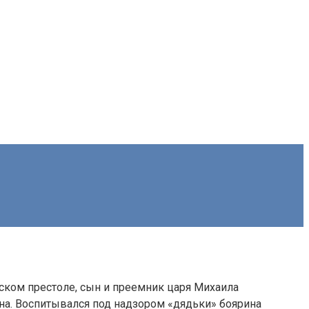
ском престоле, сын и преемник царя Михаила
на. Воспитывался под надзором «дядьки» боярина