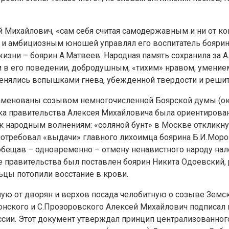
 Михайлович, «сам себя считая самодержавным и ни от ког
 и амбициозным юношей управлял его воспитатель боярин
у жизни – боярин А.Матвеев. Народная память сохранила з
в его поведении, добродушным, «тихим» нравом, умением
менялись вспышками гнева, убежденной твердости и решит
менованы созывом немногочисленной Боярской думы (око
а правительства Алексея Михайловича была ориентирована
 к народным волнениям: «соляной бунт» в Москве отклик
 потребовал «выдачи» главного лихоимца боярина Б.И.Мор
ообещав – одновременно – отмену ненавистного народу на
ве правительства был поставлен боярин Никита Одоевский
ьцы потопили восстание в крови.
ю от дворян и верхов посада челобитную о созыве Земско
онского и С.Прозоровского Алексей Михайлович подписал 
сии. Этот документ утверждал принцип централизованного 