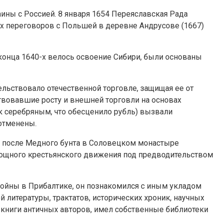
ны с Россией. 8 января 1654 Переяславская Рада
ых переговоров с Польшей в деревне Андрусове (1667)
 конца 1640-х велось освоение Сибири, были основаны
ьствовало отечественной торговле, защищая ее от
твовавшие росту и внешней торговли на основах
к серебряным, что обесценило рубль) вызвали
 отменены.
е после Медного бунта в Соловецком монастыре
мощного крестьянского движения под предводительством
войны в Прибалтике, он познакомился с иным укладом
литературы, трактатов, исторических хроник, научных
 книги античных авторов, имел собственные библиотеки