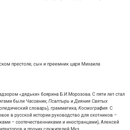
йском престоле, сын и преемник царя Михаила
дзором «дядьки» боярина Б.И.Морозова. С пяти лет стал
нигами были
Часовник
,
Псалтырь
и
Деяния Святых
лопедический словарь), грамматика,
Космография
. С
рвое в русской истории руководство для охотников –
ками – соотечественниками и иностранцами), Алексей
итекторов и прочих служителей Муз.