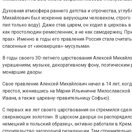
Духовная атмосфера раннего детства и отрочества, углу
Михайлович был искренне верующим человеком, строго со
пил только воду). Даже став царем, он ходил в церковь
как простолюдин-ремесленник, а не как самодержец. При
прах». Именно в годы его правления Россия стала счита
спасенные от «иноверцев»-мусульман.
В годы своего 30-летнего царствования Алексей Михай
украшениям, музыке, декоративному фону, поэтическим 
монаршие дворы.
Свое правление Алексей Михайлович начал в 14 лет, когда
престол, женившись на Марии Ильиничне Милославской. 
Ивана, а также царевну-правительницу Софью).
С первых же лет своего царствования он стремился сде
сверкающих золотом». В царском дворце он распорядился
немецкий и польский образец», активно работали в Крем
строительство загородной резиденции. Там стремительно