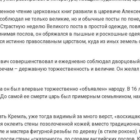
бленное чтение церковных книг развили в царевиче Алексе
блюдал не только великие, но и обычные посты по понеде
 в Страстную неделю Великого поста в простой одежде, п
нимая послов, он обряжался в пышные и роскошные одеяния
ться истинно православным царством, куда из иных земел
лович совершенствовал и ежедневно соблюдал дворцовый 
речам – державную торжественность и величие. Он желал 
 он был впервые торжественно «объявлен» народу. В 16 лет
До самой ее смерти царь был примерным семьянином, нажи
лать Кремль, уже тогда видимый за много верст, «восхищ
 оклеить стены позолоченной кожей; вместо традиционных
ле и мастера фигурной резьбы по дереву (в стиле рококо
 росли стены «сказочного», по словам английских послов,