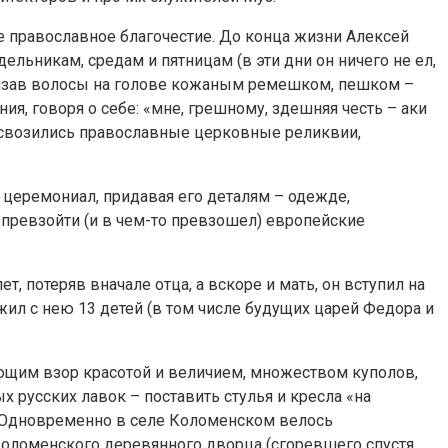
е православное благочестие. До конца жизни Алексей
льникам, средам и пятницам (в эти дни он ничего не ел,
овязав волосы на голове кожаным ремешком, пешком –
, говоря о себе: «мне, грешному, здешняя честь – аки
ь свозились православные церковные реликвии,
церемониал, придавая его деталям – одежде,
превзойти (и в чем-то превзошел) европейские
, потеряв вначале отца, а вскоре и мать, он вступил на
л с нею 13 детей (в том числе будущих царей Федора и
ающим взор красотой и величием, множеством куполов,
 русских лавок – поставить стулья и кресла «на
). Одновременно в селе Коломенском велось
 Коломенского деревянного дворца (сгоревшего спустя