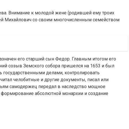
ева. Внимание к молодой жене (родившей ему троих
ексей Михайлович со своим многочисленным семейством
азначен его старший сын Федор. Главным итогом его
ний созыв Земского собора пришелся на 1653 и был
ть государственными делами, контролировать
читал челобитные и другие документы, писал или
овьям самодержец передал в наследство мощное
ив формирование абсолютной монархии и создание