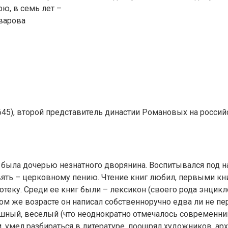
рю, в семь лет –
варова
1645), второй представитель династии Романовых на росси
 была дочерью незнатного дворянина. Воспитывался под на
девять – церковному пению. Чтение книг любил, первыми к
отеку. Среди ее книг были – лексикон (своего рода энцик
ом же возрасте он написал собственноручно едва ли не пе
шный, веселый (что неоднократно отмечалось современни
 умел разбираться в литературе, поощрял художников, арх