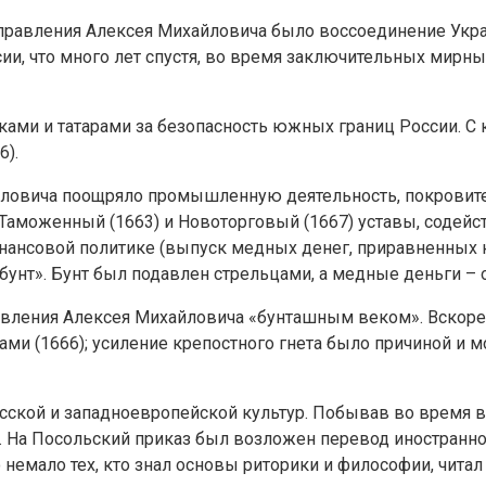
равления Алексея Михайловича было воссоединение Украи
ии, что много лет спустя, во время заключительных мирн
ками и татарами за безопасность южных границ России. С
6).
ловича поощряло промышленную деятельность, покровител
Таможенный (1663) и Новоторговый (1667) уставы, содейс
нансовой политике (выпуск медных денег, приравненных 
унт». Бунт был подавлен стрельцами, а медные деньги –
равления Алексея Михайловича «бунташным веком». Вскор
и (1666); усиление крепостного гнета было причиной и 
сской и западноевропейской культур. Побывав во время 
 На Посольский приказ был возложен перевод иностранной 
емало тех, кто знал основы риторики и философии, читал