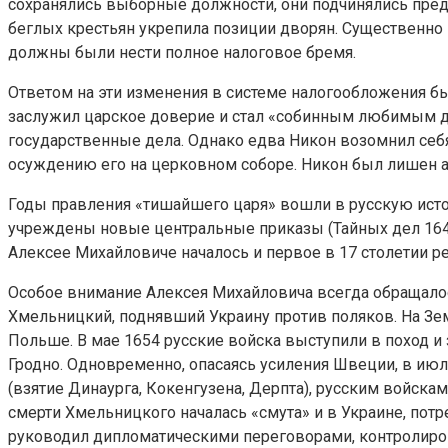
сохранялись выборные должности, они подчинялись пред
беглых крестьян укрепила позиции дворян. Существенно 
должны были нести полное налоговое бремя.
Ответом на эти изменения в системе налогообложения б
заслужил царское доверие и стал «собинным любимым др
государственные дела. Однако едва Никон возомнил себ
осуждению его на церковном соборе. Никон был лишен а
Годы правления «тишайшего царя» вошли в русскую ист
учреждены новые центральные приказы (Тайных дел 1648,
Алексее Михайловиче началось и первое в 17 столетии 
Особое внимание Алексея Михайловича всегда обращалос
Хмельницкий, поднявший Украину против поляков. На Зе
Польше. В мае 1654 русские войска выступили в поход и
Гродно. Одновременно, опасаясь усиления Швеции, в июл
(взятие Динаурга, Кокенгузена, Дерпта), русским войск
смерти Хмельницкого началась «смута» и в Украине, пот
руководил дипломатическими переговорами, контролиров