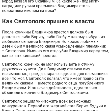
народ назвал его Окаянным. За какие же «подвиги»
наградили русичи преемника Владимира столь
нелестным именем на века?
Как Святополк пришел к власти
После кончины Владимира престол должен был
достаться либо Борису, либо Глебу – какому-нибудь из
любимых сыновей Владимира. Но кроме любимых
детей, был у великого князя усыновленный племянник
– Святополк. Именно его отца убил Владимир перед тем,
как занять киевский престол.
Святополк, конечно, не мог испытывать к отчиму
дружеских чувств. Да и Владимир отвечал ему
взаимностью, правда, старался сделать для племянника
все, что мог. Святополк полагал, что имеет право стать
великим князем – вместо родного отца, погубленного
Владимиром. И он начал действовать, едва только
объявили о кончине Владимира Святославича.
Святополк решил уничтожить всех возможных
конкурентов. Первой его жертвой стал Борис. Будучи в
Киеве, Святополк одним из первых узнал о смерти