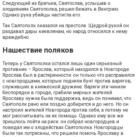
Следующий из братьев, Святослав, услышав о
злодеяниях Святополка, решил бежать в Венгрию.
Однако рука убийцы настигла его.
Так Святополк оказался на престоле. Щедрой рукой он
раздавал дары киевлянам, но народ относился к нему
враждебно.
Нашествие поляков
Теперь у Святополка остался лишь один серьезный
противник – Ярослав, который находился в Новгороде.
Ярослав был в растерянности: он только что расправился
с новгородцами, которые подняли бунт против варягов,
служивших в княжеской дружине. Варяги эти чинили
беспорядки в городе, грабили мирных жителей.
Ярославу нужна была поддержка, ведь он понимал, что
Святополк рано или поздно доберется и до него. Но он
настроил жителей Новгорода против себя, а потому не
мог рассчитывать на их помощь. Однако ему все же
пришлось пойти на риск: он собрал новгородцев и
поведал им о злодействах Святополка. Новгородцы
были так потрясены, что решили помочь Ярославу в