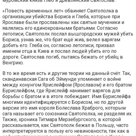
муромский князь Глеб и древлянский Святослав.
«Повесть временных лет» обвиняет Святополка в
организации убийства Бориса и Глеба, которые при
Ярославе были прославлены как святые мученики и
являлись его единокровными братьями. Согласно
летописи, Святополк послал вышгородских мужей убить
Бориса, узнав же, что брат ещё жив, велел варягам
добить его. Глеба он, согласно летописи, призвал
именем отца в Киев и послал людей убить его по
дороге. Святослав погиб, пытаясь бежать от убийц в
Венгрию.
В то же время есть и другие теории на данный счёт. Так,
скандинавская Сага об Эймунде упоминает о войне
между конунгом Ярислейфом (Ярославом) и его братом
Бурислейфом, где Ярислейф нанимает варягов для
борьбы с братом и в итоге побеждает. Имя Бурислейфа
многими идентифицируется с Борисом, но по другой
версии это имя короля Болеслава Храброго, которым
сага называет его союзника Святополка, не разделяя их.
Также, хроника Титмара Мерзебургского, в которой
рассказывается, как Святополк бежал в Польшу, часто
интерпретируется в пользу его невиновности, так как в