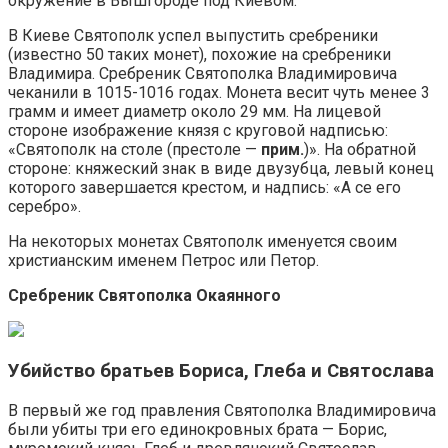
окружение в Вышгороде под Киевом.
В Киеве Святополк успел выпустить сребреники
(известно 50 таких монет), похожие на сребреники
Владимира. Сребреник Святополка Владимировича
чеканили в 1015-1016 годах. Монета весит чуть менее 3
грамм и имеет диаметр около 29 мм. На лицевой
стороне изображение князя с круговой надписью:
«Святополк на столе (престоле —
прим.
)». На обратной
стороне: княжеский знак в виде двузубца, левый конец
которого завершается крестом, и надпись: «А се его
серебро».
На некоторых монетах Святополк именуется своим
христианским именем Петрос или Петор.
Сребреник Святополка Окаянного
Убийство братьев Бориса, Глеба и Святослава
В первый же год правления Святополка Владимировича
были убиты три его единокровных брата — Борис,