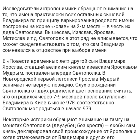
Исследователи антропонимики обращают внимание на
то, что имена практически всех остальных сыновей
Владимира по принципу варьирования родового имени
построены на корне «-слав» на 2-м месте — в честь их
деда Святослава: Вышеслав, Изяслав, Ярослав,
Мстислав и т.д. Святополк в этот ряд не вписывается, что
может свидетельствовать о том, что сам Владимир
сомневался в отцовстве при выборе имени.
В «Повести временных лет» другой сын Владимира
Ярослав, ставший великим князем киевским Ярославом
Мудрым, поставлен впереди Святополка. В
Новгородской первой летописи Ярослав Мудрый
занимает четвертую позицию. Слух о рождении
Святополка от двух родителей даёт основание считать,
что он родился через 7-9 месяцев после вступления
Владимира в Киев в июне 978, соответственно
Святополк мог родиться в начале 979.
Некоторые историки обращают внимание на тамгу на
монетах Святополка (двузубец без креста) — якобы сам
князь декларировал своё происхождение от Ярополка и
хотел отмежеваться от Владимира и других его