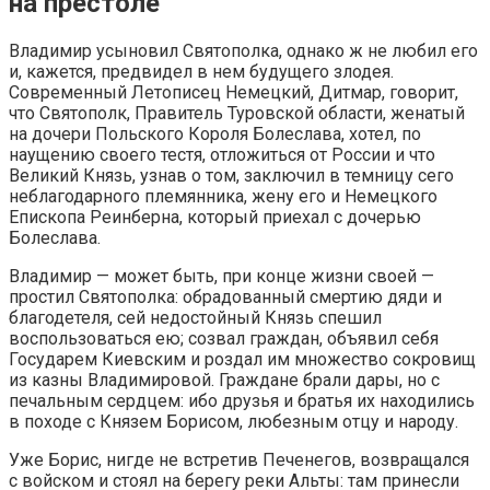
на престоле
Владимир усыновил Святополка, однако ж не любил его
и, кажется, предвидел в нем будущего злодея.
Современный Летописец Немецкий, Дитмар, говорит,
что Святополк, Правитель Туровской области, женатый
на дочери Польского Короля Болеслава, хотел, по
наущению своего тестя, отложиться от России и что
Великий Князь, узнав о том, заключил в темницу сего
неблагодарного племянника, жену его и Немецкого
Епископа Реинберна, который приехал с дочерью
Болеслава.
Владимир — может быть, при конце жизни своей —
простил Святополка: обрадованный смертию дяди и
благодетеля, сей недостойный Князь спешил
воспользоваться ею; созвал граждан, объявил себя
Государем Киевским и роздал им множество сокровищ
из казны Владимировой. Граждане брали дары, но с
печальным сердцем: ибо друзья и братья их находились
в походе с Князем Борисом, любезным отцу и народу.
Уже Борис, нигде не встретив Печенегов, возвращался
с войском и стоял на берегу реки Альты: там принесли