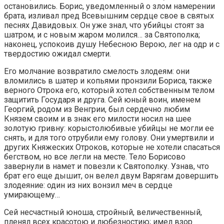
остановились. Борис, уведомленный о злом намерении
брата, изливал пред Всевышним сердце свое в святых
песнях Давидовых. Он уже знал, что убийцы стоят за
шатром, и с новым жаром молился… за Святополка;
наконец, успокоив душу Небесною Верою, лег на одр и с
твердостию ожидал смерти.
Его молчание возвратило смелость злодеям: они
вломились в шатер и копьями пронзили Бориса, также
верного Отрока его, который хотел собственным телом
защитить Государя и друга. Сей юный воин, именем
Георгий, родом из Венгрии, был сердечно любим
Князем своим и в знак его милости носил на шее
золотую гривну: корыстолюбивые убийцы не могли ее
снять, и для того отрубили ему голову. Они умертвили и
других Княжеских Отроков, которые не хотели спасаться
бегством, но все легли на месте. Тело Борисово
завернули в намет и повезли к Святополку. Узнав, что
брат его еще дышит, он велел двум Варягам довершить
злодеяние: один из них вонзил меч в сердце
умирающему…
Сей несчастный юноша, стройный, величественный,
пленял всех красотою и любезностию; имел взор