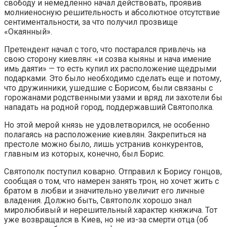
свободу и немедленно начал действовать, проявив
молниеносную решительность и абсолютное отсутствие
сентиментальности, за что получил прозвище
«Окаянный».
Претендент начал с того, что постарался привлечь на
свою сторону киевлян: «и созва кыяны и нача имение
имь даяти» — то есть купил их расположение щедрыми
подарками. Это было необходимо сделать еще и потому,
что дружинники, ушедшие с Борисом, были связаны с
горожанами родственными узами и вряд ли захотели бы
нападать на родной город, поддержавший Святополка.
Но этой мерой князь не удовлетворился, не особенно
полагаясь на расположение киевлян. Закрепиться на
престоле можно было, лишь устранив конкурентов,
главным из которых, конечно, был Борис.
Святополк поступил коварно. Отправил к Борису гонцов,
сообщая о том, что намерен занять трон, но хочет жить с
братом в любви и значительно увеличит его личные
владения. Должно быть, Святополк хорошо знал
миролюбивый и нерешительный характер княжича. Тот
уже возвращался в Киев, но не из-за смерти отца (об