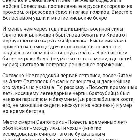
Святополк снова занял Киев. Не желая содержать
войска Болеслава, поставленные в русских городах на
прокорм, он разорвал союз и изгнал поляков. Вместе с
Болеславом ушли и многие киевские бояре.
И менее чем через год лишившийся военной силы
Святополк вынужден был снова бежать из Киева от
вернувшегося с варягами Ярослава. Киевский князь
призвал на помощь других союзников, печенегов,
надеясь с их помощью вернуть власть. В решающей
битве на реке Альте (недалеко от того места, где погиб
Борис) Святополк потерпел решающее поражение.
Согласно Новгородской первой летописи, после битвы
на Альте Святополк бежал к печенегам, и дальнейшая
его судьба не указана. По рассказу «Повести временных
лет», носящему легендарные черты, братоубийца был
наказан параличом и безумием («и расслабишася кости
его, не можааше седети, несяхут и на носилех») и умер
во время бегства.
Место смерти Святополка «Повесть временных лет»
обозначает «между ляхы и чахы» (многие
исследователи считают это не буквальным
географическим обозначением границы Чехии и