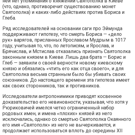
ней нет упоминания о княжении Святополка в Киеве
(что, однако, противоречит существованию монет
Святополка) и каких-либо действиях против Бориса и
Глеба.
Ряд исследователей на основании саги про Эймунда
поддерживают гипотезу, что смерть Бориса — «дело
рук» варягов, присланных Ярославом Мудрым в 1017
году, учитывая то, что, по летописям, и Ярослав, и
Брячислав, и Мстислав отказались признать Святополка
законным князем в Киеве. Лишь два брата — Борис и
Глеб — заявили о своей верности новому киевскому
князю и обязались «чтить его как отца своего», и для
Святополка весьма странным было бы убивать своих
союзников. До настоящего времени эта гипотеза имеет
как своих сторонников, так и противников.
Исследователи антропонимики приводят косвенное
доказательство его невиновности, указывая, что хотя у
Рюриковичей имелся четко ограниченный набор
родовых имен, и имена «плохих» князей из него
исключались, однако со смертью Святополка Окаянного
его имя «Святополк» из него не вычеркивается, и
продолжает использоваться вплоть до середины XII