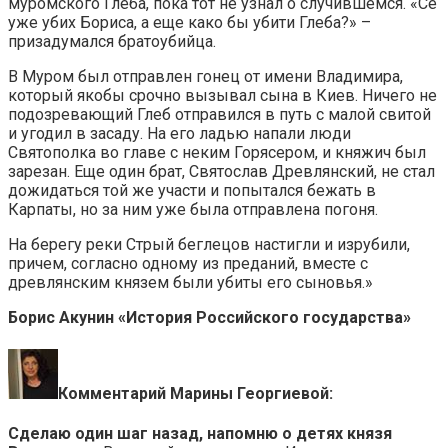
муромского Глеба, пока тот не узнал о случившемся. «Се
уже убих Бориса, а еще како бы убити Глеба?» –
призадумался братоубийца.
В Муром был отправлен гонец от имени Владимира,
который якобы срочно вызывал сына в Киев. Ничего не
подозревающий Глеб отправился в путь с малой свитой
и угодил в засаду. На его ладью напали люди
Святополка во главе с неким Горясером, и княжич был
зарезан. Еще один брат, Святослав Древлянский, не стал
дожидаться той же участи и попытался бежать в
Карпаты, но за ним уже была отправлена погоня.
На берегу реки Стрый беглецов настигли и изрубили,
причем, согласно одному из преданий, вместе с
древлянским князем были убиты его сыновья.»
Борис Акунин «История Российского государства»
Комментарий Марины Георгиевой:
Сделаю один шаг назад, напомню о детях князя