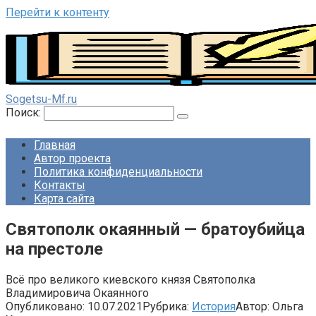
Перейти к контенту
Sogetsu-Mf.ru
Поиск:
Главная
Автор проекта
Политика конфиденциальности
Контакты
Карта сайта
Святополк окаянный — братоубийца
на престоле
Всё про великого киевского князя Святополка
Владимировича Окаянного
Опубликовано:
10.07.2021
Рубрика:
История
Автор:
Ольга