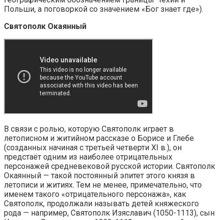
Польши, а поговоркой со значением «Бог знает где»).
Святополк Окаянный
В связи с ролью, которую Святополк играет в
летописном и житийном рассказе о Борисе и Глебе
(созданных начиная с третьей четверти XI в.), он
предстаёт одним из наиболее отрицательных
персонажей средневековой русской истории. Святополк
Окаянный — такой постоянный эпитет этого князя в
летописи и житиях. Тем не менее, примечательно, что
именем такого «отрицательного персонажа», как
Святополк, продолжали называть детей княжеского
рода — например, Святополк Изяславич (1050-1113), сын