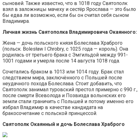
сыновей. Также известно, что в 1018 году Святополк
взял в заложницы мачеху и сестёр Ярослава — это было
бы едва ли возможно, если бы он считал себя сыном
Владимира.
Личная жизнь Святополка Владимировича Окаянного:
Жена — дочь польского князя Болеслава Храброго
(польск. Bolesław I Chrobry, с 1025 года — король). Она
родилась от третьего брака с Эмгильдой между 991-
1001 годами и умерла после 14 августа 1018 года.
Сочетались браком в 1013 или 1014 году. Брак стал
следствием мира, заключённого с Польшей после
неудачного похода Болеслава. Стоит добавить, что
Святополк занимал туровский престол примерно с 990 г.,
после смерти Всеволода и Позвизда волынских его
земли стали граничить с Польшей и потому именно его
избрал Владимир в качестве кандидата на
бракосочетание с польской принцессой.
Святополк Окаянный и дочь Болеслава Храброго