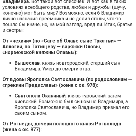
Владимира.
Вот такой вот списочек. И вот как в таких
условиях всеобщего родства, любви и дружбы (шучу,
конечно) мог быть мир? Возможно, если б Владимир
лично назначил преемника и не делил столы, что-то
пошло бы иначе, но, на мой взгляд, вряд ли. Итак, братья
и сестры:
От «чехини» (по «Саге об Олаве сыне Трюггви» —
Аллогии, по Татищеву — варяжки Оловы,
«норвежской княжны Олавы»):
Вышеслав
, князь новгородский, старший сын
Владимира. Умер до смерти отца.
От вдовы Ярополка Святославича (по родословиям —
«грекини Предиславы» (жена с ок. 978):
Святополк Окаянный
, князь туровский, затем
киевский. Возможно был сыном не Владимира, а
Ярополка Святославича, но Владимир признал его
своим сыном.
От Рогнеды, дочери полоцкого князя Рогволода
(жена с ок. 977):