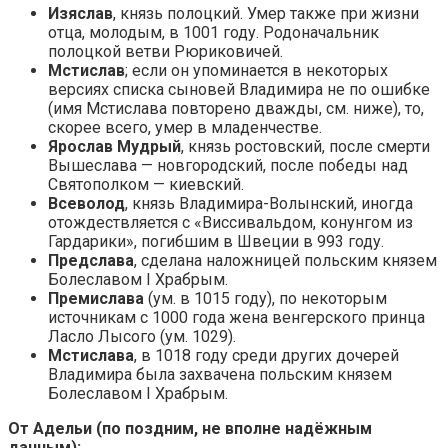
Изяслав
, князь полоцкий. Умер также при жизни
отца, молодым, в 1001 году. Родоначальник
полоцкой ветви Рюриковичей.
Мстислав
; если он упоминается в некоторых
версиях списка сыновей Владимира не по ошибке
(имя Мстислава повторено дважды, см. ниже), то,
скорее всего, умер в младенчестве.
Ярослав Мудрый
, князь ростовский, после смерти
Вышеслава — новгородский, после победы над
Святополком — киевский.
Всеволод
, князь Владимира-Волынский, иногда
отождествляется с «Виссивальдом, конунгом из
Гардарики», погибшим в Швеции в 993 году.
Предслава
, сделана наложницей польским князем
Болеславом I Храбрым.
Премислава
(ум. в 1015 году), по некоторым
источникам с 1000 года жена венгерского принца
Ласло Лысого (ум. 1029).
Мстислава
, в 1018 году среди других дочерей
Владимира была захвачена польским князем
Болеславом I Храбрым.
От Адельи (по поздним, не вполне надёжным
данным):