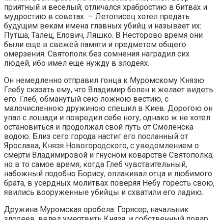
приятный и веселый; отличался храбростию в битвах и
мудростию в советах. — Летописец хотел предать
будущим векам имена главных убийц и называет их:
Путша, Талец, Елович, Ляшко. В Несторово время они
были еще в свежей памяти и предметом общего
омерзения. Святополк без сомнения наградил сих
людей, ибо имел еще нужду в злодеях.
Он немедленно отправил гонца к Муромскому Князю
Глебу сказать ему, что Владимир болен и желает видеть
его. Глеб, обманутый сею ложною вестию, с
малочисленною дружиною спешил в Киев. Дорогою он
упал с лошади и повредил себе ногу; однако ж не хотел
остановиться и продолжал свой путь от Смоленска
водою. Близ сего города настиг его посланный от
Ярослава, Князя Новогородского, с уведомлением о
смерти Владимировой и гнусном коварстве Святополка;
но в то самое время, когда Глеб чувствительный,
набожный подобно Борису, оплакивал отца и любимого
брата, в усердных молитвах поверяя Небу горесть свою,
явились вооруженные убийцы и схватили его ладию.
Дружина Муромская оробела: Горясер, начальник
злодеев, велел умертвить Князя, и собственный повар