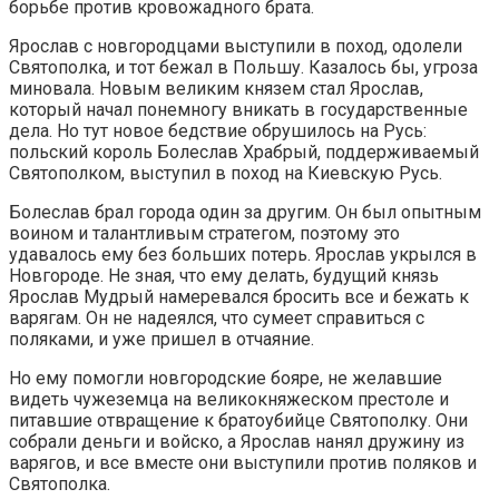
борьбе против кровожадного брата.
Ярослав с новгородцами выступили в поход, одолели
Святополка, и тот бежал в Польшу. Казалось бы, угроза
миновала. Новым великим князем стал Ярослав,
который начал понемногу вникать в государственные
дела. Но тут новое бедствие обрушилось на Русь:
польский король Болеслав Храбрый, поддерживаемый
Святополком, выступил в поход на Киевскую Русь.
Болеслав брал города один за другим. Он был опытным
воином и талантливым стратегом, поэтому это
удавалось ему без больших потерь. Ярослав укрылся в
Новгороде. Не зная, что ему делать, будущий князь
Ярослав Мудрый намеревался бросить все и бежать к
варягам. Он не надеялся, что сумеет справиться с
поляками, и уже пришел в отчаяние.
Но ему помогли новгородские бояре, не желавшие
видеть чужеземца на великокняжеском престоле и
питавшие отвращение к братоубийце Святополку. Они
собрали деньги и войско, а Ярослав нанял дружину из
варягов, и все вместе они выступили против поляков и
Святополка.