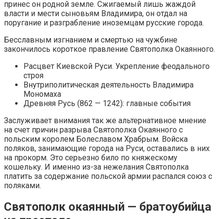
принес он родной земле. Сжигаемый лишь жаждой
власти и мести сыновьям Владимира, он отдал на
поругание и разграбление иноземцам русские города.
Бесславным изгнанием и смертью на чужбине
закончилось короткое правление Святополка Окаянного.
Расцвет Киевской Руси. Укрепление феодального
строя
Внутриполитическая деятельность Владимира
Мономаха
Древняя Русь (862 — 1242): главные события
Заслуживает внимания так же альтернативное мнение
на счет причин разрыва Святополка Окаянного с
польским королем Болеславом Храбрым. Войска
поляков, занимающие города на Руси, оставались в них
на прокорм. Это серьезно било по княжескому
кошельку. И именно из-за нежелания Святополка
платить за содержание польской армии распался союз с
поляками.
Святополк окаянный — братоубийца