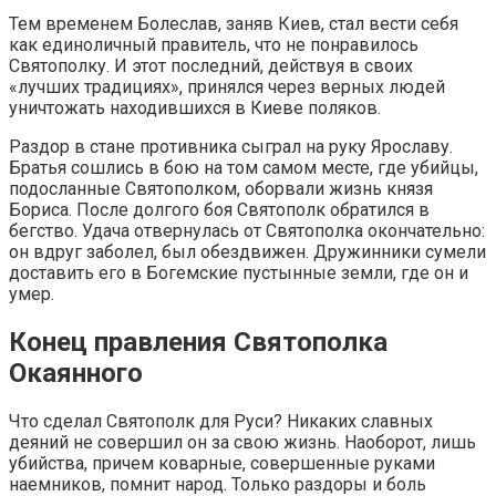
Тем временем Болеслав, заняв Киев, стал вести себя
как единоличный правитель, что не понравилось
Святополку. И этот последний, действуя в своих
«лучших традициях», принялся через верных людей
уничтожать находившихся в Киеве поляков.
Раздор в стане противника сыграл на руку Ярославу.
Братья сошлись в бою на том самом месте, где убийцы,
подосланные Святополком, оборвали жизнь князя
Бориса. После долгого боя Святополк обратился в
бегство. Удача отвернулась от Святополка окончательно:
он вдруг заболел, был обездвижен. Дружинники сумели
доставить его в Богемские пустынные земли, где он и
умер.
Конец правления Святополка
Окаянного
Что сделал Святополк для Руси? Никаких славных
деяний не совершил он за свою жизнь. Наоборот, лишь
убийства, причем коварные, совершенные руками
наемников, помнит народ. Только раздоры и боль