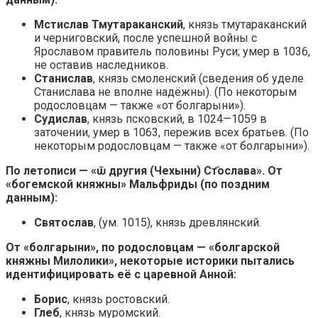
Мстислав Тмутараканский
, князь тмутараканский
и черниговский, после успешной войны с
Ярославом правитель половины Руси; умер в 1036,
не оставив наследников.
Станислав
, князь смоленский (сведения об уделе
Станислава не вполне надёжны). (По некоторым
родословцам — также «от болгарыни»).
Судислав
, князь псковский, в 1024—1059 в
заточении, умер в 1063, пережив всех братьев. (По
некоторым родословцам — также «от болгарыни»).
По летописи — «ѿ другия (Чехыни) Ст҃ослава». От
«богемской княжны» Мальфриды (по поздним
данным):
Святослав
, (ум. 1015), князь древлянский.
От «болгарыни», по родословцам — «болгарской
княжны Милолики», некоторые историки пытались
идентифицировать её с царевной Анной:
Борис
, князь ростовский.
Глеб
, князь муромский.