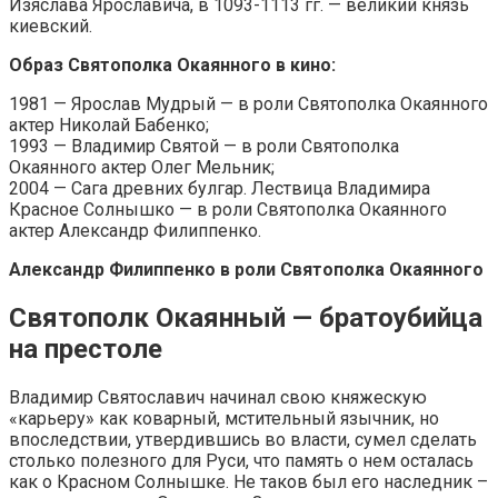
Изяслава Ярославича, в 1093-1113 гг. — великий князь
киевский.
Образ Святополка Окаянного в кино:
1981 — Ярослав Мудрый — в роли Святополка Окаянного
актер Николай Бабенко;
1993 — Владимир Святой — в роли Святополка
Окаянного актер Олег Мельник;
2004 — Сага древних булгар. Лествица Владимира
Красное Солнышко — в роли Святополка Окаянного
актер Александр Филиппенко.
Александр Филиппенко в роли Святополка Окаянного
Святополк Окаянный — братоубийца
на престоле
Владимир Святославич начинал свою княжескую
«карьеру» как коварный, мстительный язычник, но
впоследствии, утвердившись во власти, сумел сделать
столько полезного для Руси, что память о нем осталась
как о Красном Солнышке. Не таков был его наследник –