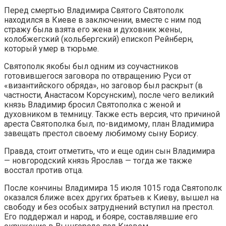
Перед смертью Владимира Святого Святополк
находился в Киеве в заключении, вместе с ним под
стражу была взята его жена и духовник жены,
колобжегский (кольбергский) епископ Рейнберн,
который умер в тюрьме.
Святополк якобы был одним из соучастников
готовившегося заговора по отвращению Руси от
«византийского обряда», но заговор был раскрыт (в
частности, Анастасом Корсунским), после чего великий
князь Владимир бросил Святополка с женой и
духовником в темницу. Также есть версия, что причиной
ареста Святополка был, по-видимому, план Владимира
завещать престол своему любимому сыну Борису.
Правда, стоит отметить, что и еще один сын Владимира
— новгородский князь Ярослав — тогда же также
восстал против отца.
После кончины Владимира 15 июля 1015 года Святополк
оказался ближе всех других братьев к Киеву, вышел на
свободу и без особых затруднений вступил на престол.
Его поддержал и народ, и бояре, составлявшие его