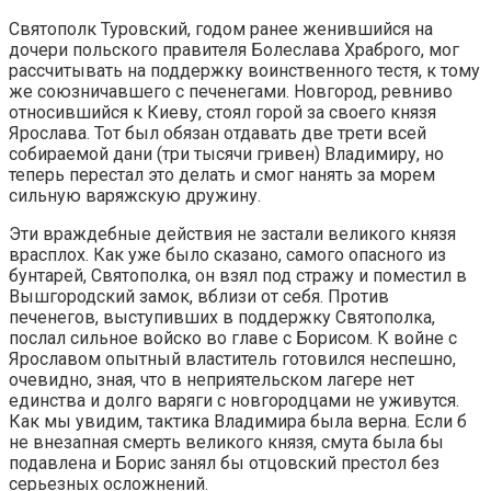
Святополк Туровский, годом ранее женившийся на
дочери польского правителя Болеслава Храброго, мог
рассчитывать на поддержку воинственного тестя, к тому
же союзничавшего с печенегами. Новгород, ревниво
относившийся к Киеву, стоял горой за своего князя
Ярослава. Тот был обязан отдавать две трети всей
собираемой дани (три тысячи гривен) Владимиру, но
теперь перестал это делать и смог нанять за морем
сильную варяжскую дружину.
Эти враждебные действия не застали великого князя
врасплох. Как уже было сказано, самого опасного из
бунтарей, Святополка, он взял под стражу и поместил в
Вышгородский замок, вблизи от себя. Против
печенегов, выступивших в поддержку Святополка,
послал сильное войско во главе с Борисом. К войне с
Ярославом опытный властитель готовился неспешно,
очевидно, зная, что в неприятельском лагере нет
единства и долго варяги с новгородцами не уживутся.
Как мы увидим, тактика Владимира была верна. Если б
не внезапная смерть великого князя, смута была бы
подавлена и Борис занял бы отцовский престол без
серьезных осложнений.