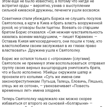
этом еще не было известно), а потому что нигде не
встретил орды – вероятно, узнав о выступлении
сильной киевской дружины, печенеги ушли восвояси.
Советники стали убеждать Бориса не слушать посулов
Святополка, а идти в Киев и брать власть вооруженной
рукой, но уговоры были тщетны. Воевать со старшим
братом Борис отказался. «Сия нежная чувствительность
казалась воинам малодушием, — пишет Карамзин. —
Оставив Князя мягкосердечного, они пошли к тому, кто
властолюбием своим заслуживал в их глазах право
властвовать». Дружина ушла к Святополку.
Борис же остался только с «отроками» (слугами).
Святополк не преминул этим воспользоваться: отправил
группу своих верных вышгородцев уничтожить брата,
что и было исполнено. Убийцы окружили шатер и
пронзили его копьями. «Суть же имена сим
законопреступникам: Путьша, Талець, Еловичь, Ляшько,
отець же их сотона», — увековечивает «Повесть
временных лет» имена злодеев.
Теперь Святополку надлежало как можно скорее
избавиться от второго из сыновей «болгарыни» —