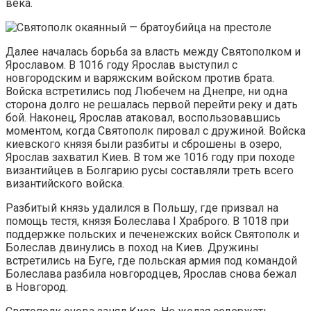
века.
Далее началась борьба за власть между Святополком и
Ярославом. В 1016 году Ярослав выступил с
новгородским и варяжским войском против брата.
Войска встретились под Любечем на Днепре, ни одна
сторона долго не решалась первой перейти реку и дать
бой. Наконец, Ярослав атаковал, воспользовавшись
моментом, когда Святополк пировал с дружиной. Войска
киевского князя были разбиты и сброшены в озеро,
Ярослав захватил Киев. В том же 1016 году при походе
византийцев в Болгарию русы составляли треть всего
византийского войска.
Разбитый князь удалился в Польшу, где призвал на
помощь тестя, князя Болеслава I Храброго. В 1018 при
поддержке польских и печенежских войск Святополк и
Болеслав двинулись в поход на Киев. Дружины
встретились на Буге, где польская армия под командой
Болеслава разбила новгородцев, Ярослав снова бежал
в Новгород.