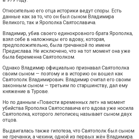
Относительно его отца историки ведут споры. Есть
данные как за то, что он был сыном Владимира
Великого, так и Ярополка Святославича.
Владимир, убив своего единокровного брата Ярополка,
взял себе в наложницы его вдову, которая,
предположительно, была гречанкой по имени
Предислава. Не исключено, что на тот момент она уже
была беременна Святополком.
Однако Владимир официально признавал Святополка
своим сыном — поэтому и в историю он вошел как
Святополк Владимирович. Владимир считал его своим
законным сыном — третьим по старшинству, дал ему
княжение в Турове.
Но по данным «Повести временных лет» на момент
убийства Ярополка Святославича его вдова уже носила
Святополка, которого летописец называет сыном двух
отцов.
Выдвигалась также гипотеза, что Святополк был сыном
не гречанки, а чехини, одной из первых жён Владимира.