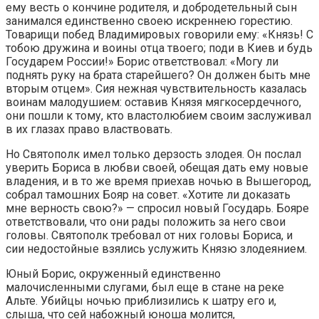
ему весть о кончине родителя, и добродетельный сын
занимался единственно своею искреннею горестию.
Товарищи побед Владимировых говорили ему: «Князь! С
тобою дружина и воины отца твоего; поди в Киев и будь
Государем России!» Борис ответствовал: «Могу ли
поднять руку на брата старейшего? Он должен быть мне
вторым отцем». Сия нежная чувствительность казалась
воинам малодушием: оставив Князя мягкосердечного,
они пошли к тому, кто властолюбием своим заслуживал
в их глазах право властвовать.
Но Святополк имел только дерзость злодея. Он послал
уверить Бориса в любви своей, обещая дать ему новые
владения, и в то же время приехав ночью в Вышегород,
собрал тамошних Бояр на совет. «Хотите ли доказать
мне верность свою?» — спросил новый Государь. Бояре
ответствовали, что они рады положить за него свои
головы. Святополк требовал от них головы Бориса, и
сии недостойные взялись услужить Князю злодеянием.
Юный Борис, окруженный единственно
малочисленными слугами, был еще в стане на реке
Альте. Убийцы ночью приблизились к шатру его и,
слыша, что сей набожный юноша молится,