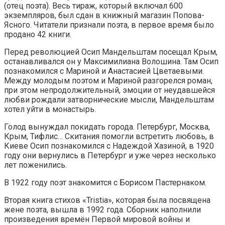
(отец поэта). Весь тираж, который включал 600
экземпляров, был сдан в книжный магазин Попова-
Ясного. Читатели признали поэта, в первое время было
продано 42 книги.
Перед революцией Осип Мандельштам посещал Крым,
останавливался он у Максимилиана Волошина. Там Осип
познакомился с Мариной и Анастасией Цветаевыми.
Между молодым поэтом и Мариной разгорелся роман,
при этом непродолжительный, эмоции от неудавшейся
любви рождали затворнические мысли, Мандельштам
хотел уйти в монастырь.
Голод вынуждал покидать города. Петербург, Москва,
Крым, Тифлис… Скитания помогли встретить любовь, в
Киеве Осип познакомился с Надеждой Хазиной, в 1920
году они вернулись в Петербург и уже через несколько
лет поженились.
В 1922 году поэт знакомится с Борисом Пастернаком.
Вторая книга стихов «Tristia», которая была посвящена
жене поэта, вышла в 1992 года. Сборник наполнили
произведения времён Первой мировой войны и