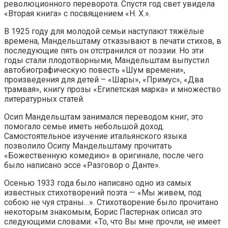
революционного переворота. Спустя год свет увидела
«Вторая книга» с посвящением «Н. Х.».
В 1925 году для молодой семьи наступают тяжёлые
времена, Мандельштаму отказывают в печати стихов, в
последующие пять он отстранился от поэзии. Но эти
годы стали плодотворными, Мандельштам выпустил
автобиографическую повесть «Шум времени»,
произведения для детей – «Шары», «Примус», «Два
трамвая», книгу прозы «Египетская марка» и множество
литературных статей.
Осип Мандельштам занимался переводом книг, это
помогало семье иметь небольшой доход.
Самостоятельное изучение итальянского языка
позволило Осипу Мандельштаму прочитать
«Божественную комедию» в оригинале, после чего
было написано эссе «Разговор о Данте».
Осенью 1933 года было написано одно из самых
известных стихотворений поэта — «Мы живем, под
собою не чуя страны…». Стихотворение было прочитано
некоторым знакомым, Борис Пастернак описал это
следующими словами: «То, что Вы мне прочли, не имеет