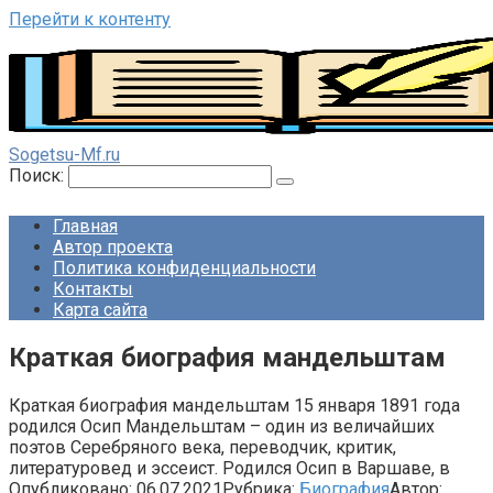
Перейти к контенту
Sogetsu-Mf.ru
Поиск:
Главная
Автор проекта
Политика конфиденциальности
Контакты
Карта сайта
Краткая биография мандельштам
Краткая биография мандельштам 15 января 1891 года
родился Осип Мандельштам – один из величайших
поэтов Серебряного века, переводчик, критик,
литературовед и эссеист. Родился Осип в Варшаве, в
Опубликовано:
06.07.2021
Рубрика:
Биография
Автор: