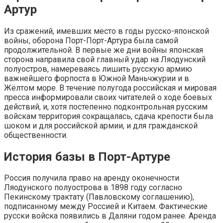
Артур
Из сражений, имевших место в годы русско-японской
войны, оборона Порт-Порт-Артура была самой
продолжительной. В первые же дни войны японская
сторона направила свой главный удар на Ляодунский
полуостров, намереваясь лишить русскую армию
важнейшего форпоста в Южной Маньчжурии и в
Жёлтом море. В течение полугода российская и мировая
пресса информировали своих читателей о ходе боевых
действий, и, хотя постепенно подконтрольная русским
войскам территория сокращалась, сдача крепости была
шоком и для российской армии, и для гражданской
общественности.
История базы в Порт-Артуре
Россия получила право на аренду оконечности
Ляодунского полуострова в 1898 году согласно
Пекинскому трактату (Павловскому соглашению),
подписанному между Россией и Китаем. Фактические
русски войска появились в Даляни годом ранее. Аренда