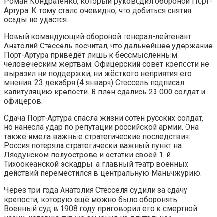
Роман Кондратенко, который руководил обороной Порт-
Артура. К тому стало очевидно, что добиться снятия
осады не удастся.
Новый командующий обороной генерал-лейтенант
Анатолий Стессель посчитал, что дальнейшее удержание
Порт-Артура приведёт лишь к бессмысленным
человеческим жертвам. Офицерский совет крепости не
выразил ни поддержки, ни жёсткого неприятия его
мнения. 23 декабря (4 января) Стессель подписал
капитуляцию крепости. В плен сдались 23 000 солдат и
офицеров.
Сдача Порт-Артура спасла жизни сотен русских солдат,
но нанесла удар по репутации российской армии. Она
также имела важные стратегические последствия:
Россия потеряла стратегически важный пункт на
Ляодунском полуострове и остатки своей 1-й
Тихоокеанской эскадры, а главный театр военных
действий переместился в центральную Маньчжурию.
Через три года Анатолия Стесселя судили за сдачу
крепости, которую ещё можно было оборонять.
Военный суд в 1908 году приговорил его к смертной