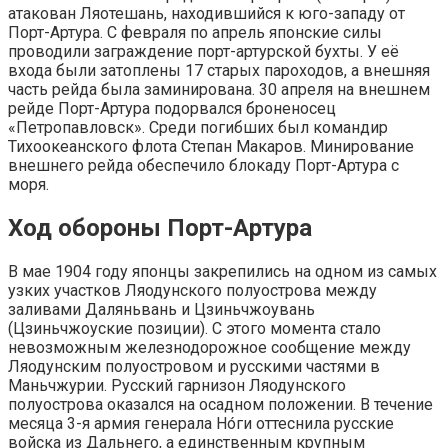
атакован Ляотешань, находившийся к юго-западу от
Порт-Артура. С февраля по апрель японские силы
проводили заграждение порт-артурской бухты. У её
входа были затоплены 17 старых пароходов, а внешняя
часть рейда была заминирована. 30 апреля на внешнем
рейде Порт-Артура подорвался броненосец
«Петропавловск». Среди погибших был командир
Тихоокеанского флота Степан Макаров. Минирование
внешнего рейда обеспечило блокаду Порт-Артура с
моря.
Ход обороны Порт-Артура
В мае 1904 году японцы закрепились на одном из самых
узких участков Ляодунского полуострова между
заливами Даляньвань и Цзиньчжоувань
(Цзиньчжоуские позиции). С этого момента стало
невозможным железнодорожное сообщение между
Ляодунским полуостровом и русскими частями в
Маньчжурии. Русский гарнизон Ляодунского
полуострова оказался на осадном положении. В течение
месяца 3-я армия генерала Но́ги оттеснила русские
войска из Дальнего, а единственным крупным