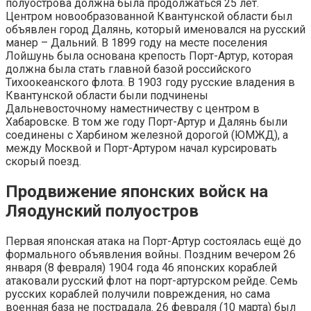
полуострова должна была продолжаться 25 лет.
Центром новообразованной Квантунской области был
объявлен город Далянь, который именовался на русский
манер – Дальний. В 1899 году на месте поселения
Лойшунь была основана крепость Порт-Артур, которая
должна была стать главной базой российского
Тихоокеанского флота. В 1903 году русские владения в
Квантунской области были подчинены
Дальневосточному наместничеству с центром в
Хабаровске. В том же году Порт-Артур и Далянь были
соединены с Харбином железной дорогой (ЮМЖД), а
между Москвой и Порт-Артуром начал курсировать
скорый поезд.
Продвижение японских войск на
Ляодунский полуостров
Первая японская атака на Порт-Артур состоялась ещё до
формального объявления войны. Поздним вечером 26
января (8 февраля) 1904 года 46 японских кораблей
атаковали русский флот на порт-артурском рейде. Семь
русских кораблей получили повреждения, но сама
военная база не пострадала. 26 февраля (10 марта) был