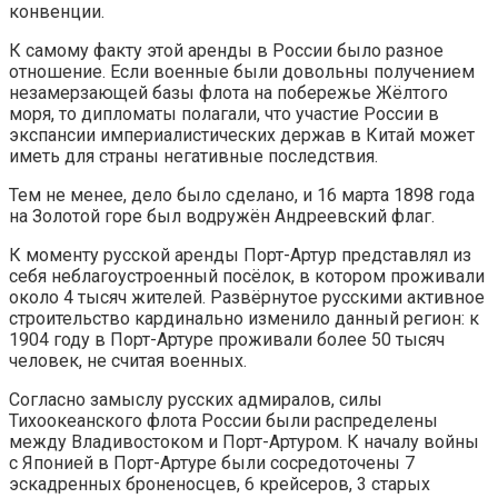
конвенции.
К самому факту этой аренды в России было разное
отношение. Если военные были довольны получением
незамерзающей базы флота на побережье Жёлтого
моря, то дипломаты полагали, что участие России в
экспансии империалистических держав в Китай может
иметь для страны негативные последствия.
Тем не менее, дело было сделано, и 16 марта 1898 года
на Золотой горе был водружён Андреевский флаг.
К моменту русской аренды Порт-Артур представлял из
себя неблагоустроенный посёлок, в котором проживали
около 4 тысяч жителей. Развёрнутое русскими активное
строительство кардинально изменило данный регион: к
1904 году в Порт-Артуре проживали более 50 тысяч
человек, не считая военных.
Согласно замыслу русских адмиралов, силы
Тихоокеанского флота России были распределены
между Владивостоком и Порт-Артуром. К началу войны
с Японией в Порт-Артуре были сосредоточены 7
эскадренных броненосцев, 6 крейсеров, 3 старых