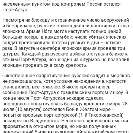
населённым пунктом под контролем России остался
Порт-Артур.
Несмотря на блокаду и ограниченное число вооружений
и боеприпасов, русские войска давали достойный отпор
японским. Армия Но́ги могла наступать только ценой
больших потерь: в каждом бою число убитых японских
солдат превосходило потери русских в два – четыре
раза. В августе и сентябре японская армия провела три
штурма. Каждый раз русские войска отступали ближе к
стенам Порт-Артура, но ни один из штурмов не позволил
японцам прорваться в саму крепость.
Ожесточённое сопротивление русских солдат и моряков
не прекращалось, хотя условия нахождения в крепости
становились всё тяжелее. В июле прекратилось
сообщение Порт-Артура с гражданским портом Инкоу. В
конце июля Порт-Артурская эскадра сделала
последнюю попытку снять блокаду крепости с моря. 28
июля (10 августа) состоялся Бой в Жёлтом море –
попытка прорыва порт-артурской (1-й Тихоокеанской)
эскадры во Владивосток. Несколько крейсеров смогли
прорваться в открытое море, но из-за полученных
повреждений были вынуждены уйти в китайские порты,