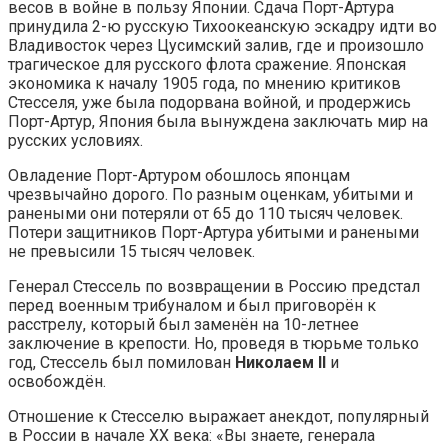
весов в войне в пользу Японии. Сдача Порт-Артура
принудила 2-ю русскую Тихоокеанскую эскадру идти во
Владивосток через Цусимский залив, где и произошло
трагическое для русского флота сражение. Японская
экономика к началу 1905 года, по мнению критиков
Стесселя, уже была подорвана войной, и продержись
Порт-Артур, Япония была вынуждена заключать мир на
русских условиях.
Овладение Порт-Артуром обошлось японцам
чрезвычайно дорого. По разным оценкам, убитыми и
ранеными они потеряли от 65 до 110 тысяч человек.
Потери защитников Порт-Артура убитыми и ранеными
не превысили 15 тысяч человек.
Генерал Стессель по возвращении в Россию предстал
перед военным трибуналом и был приговорён к
расстрелу, который был заменён на 10-летнее
заключение в крепости. Но, проведя в тюрьме только
год, Стессель был помилован
Николаем II
и
освобождён.
Отношение к Стесселю выражает анекдот, популярный
в России в начале XX века: «Вы знаете, генерала