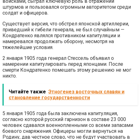
войсками, сыграл ключевую роль в отражении
штурмов и пользовался огромным авторитетом среди
солдат и офицеров.
Существует версия, что обстрел японской артиллерии,
приведший к гибели генерала, не был случайным —
Кондратенко являлся противником капитуляции и
намеревался продолжать оборону, несмотря на
тяжелейшие условия.
2 января 1905 года генерал Стессель объявил о
намерении капитулировать перед японцами. После
смерти Кондратенко помешать этому решению не мог
никто.
Читайте также
Этногенез восточных славян и
становление государственности
5 января 1905 года была заключена капитуляция,
согласно которой русский гарнизон в составе 23 000
человек сдавался военнопленными со всеми запасами
боевого снаряжения. Офицеры могли вернуться на
Родину, дав честное слово, что не будут участвовать в