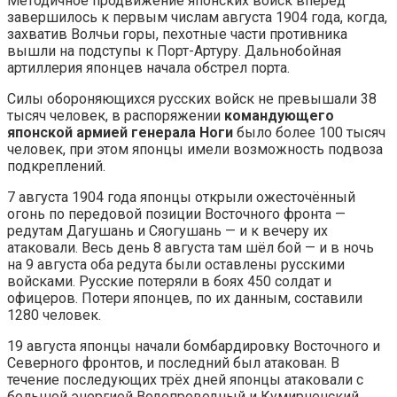
Методичное продвижение японских войск вперёд
завершилось к первым числам августа 1904 года, когда,
захватив Волчьи горы, пехотные части противника
вышли на подступы к Порт-Артуру. Дальнобойная
артиллерия японцев начала обстрел порта.
Силы обороняющихся русских войск не превышали 38
тысяч человек, в распоряжении
командующего
японской армией генерала Ноги
было более 100 тысяч
человек, при этом японцы имели возможность подвоза
подкреплений.
7 августа 1904 года японцы открыли ожесточённый
огонь по передовой позиции Восточного фронта —
редутам Дагушань и Сяогушань — и к вечеру их
атаковали. Весь день 8 августа там шёл бой — и в ночь
на 9 августа оба редута были оставлены русскими
войсками. Русские потеряли в боях 450 солдат и
офицеров. Потери японцев, по их данным, составили
1280 человек.
19 августа японцы начали бомбардировку Восточного и
Северного фронтов, и последний был атакован. В
течение последующих трёх дней японцы атаковали с
большой энергией Водопроводный и Кумирненский