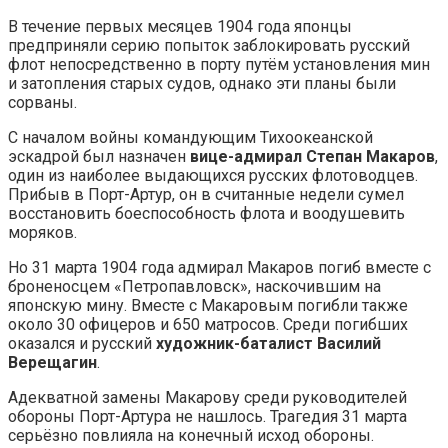
В течение первых месяцев 1904 года японцы
предприняли серию попыток заблокировать русский
флот непосредственно в порту путём установления мин
и затопления старых судов, однако эти планы были
сорваны.
С началом войны командующим Тихоокеанской
эскадрой был назначен
вице-адмирал Степан Макаров
,
один из наиболее выдающихся русских флотоводцев.
Прибыв в Порт-Артур, он в считанные недели сумел
восстановить боеспособность флота и воодушевить
моряков.
Но 31 марта 1904 года адмирал Макаров погиб вместе с
броненосцем «Петропавловск», наскочившим на
японскую мину. Вместе с Макаровым погибли также
около 30 офицеров и 650 матросов. Среди погибших
оказался и русский
художник-баталист Василий
Верещагин
.
Адекватной замены Макарову среди руководителей
обороны Порт-Артура не нашлось. Трагедия 31 марта
серьёзно повлияла на конечный исход обороны.