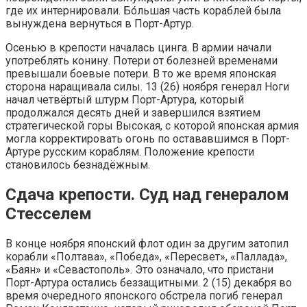
где их интернировали. Бо́льшая часть кораблей была
вынуждена вернуться в Порт-Артур.
Осенью в крепости началась цинга. В армии начали
употреблять конину. Потери от болезней временами
превышали боевые потери. В то же время японская
сторона наращивала силы. 13 (26) ноября генерал Ноги
начал четвёртый штурм Порт-Артура, который
продолжался десять дней и завершился взятием
стратегической горы Высокая, с которой японская армия
могла корректировать огонь по остававшимся в Порт-
Артуре русским кораблям. Положение крепости
становилось безнадёжным.
Сдача крепости. Суд над генералом
Стесселем
В конце ноября японский флот один за другим затопил
корабли «Полтава», «Победа», «Пересвет», «Паллада»,
«Баян» и «Севастополь». Это означало, что пристани
Порт-Артура остались беззащитными. 2 (15) декабря во
время очередного японского обстрела погиб генерал